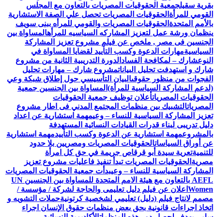
بقرية سقيل
جمعية الحقوقيات المصريات بالتعاون مع المجلس
القومي للمرأة
الحقوقيات المصريات تحصل علي الصفة الاستشارية
بالأمم المتحدة
الحقوقيات المصريات والقومي للمرأه ببنى سويف
ينظمان ورشة عمل لتعزيز المشاركه السياسيه للمرأه
المساواة بين
الجنسين فى مصر , ملخص عن فيلم مشروع تعزيز المشاركة
السياسية
مهارات الدعوة وكسب التأييد لقضايا المساواة في
النوع
شارك – لمكافحة الفساد
الدورة التدريبية الثانية من مشروع
شارك و استهدفت تحليل البيانات
مشروع شارك – مهارات تحليل
الفجوات من منظور حقوقى
البيان التأسيسي حول إطلاق شبكة وعي
(لدعم المشاركة السياسية للمرأة)
المساواة بين الجنسين جمعية
الحقوقيات المصريات
أعلان توظيف جمعية الحقوقيات
المصريات
التشبيك بين منظمات المجتمع المدني فى اطار مشروع
تعزيز المشاركة السياسية للنساء – وعي
مهمة استشارية عن اعداد
دليل تدريبى لبناء قدرات القيادات النسائية المستهدفة
بالمشروع
مهمة استشارية عن الدعوة وكسب التأييد
مهمة استشارية
عن أوراق السياسات
الحقوقيات المصريات ومصريين بلا حدود
للتنمية
تعرية سيدة أبو قرقاص جريمة في حق كل امرأة
مصرية
الحقوقيات المصريات تبدأ تنفيذ فاعليات مشروع تعزيز
المشاركة السياسية للنساء – وعي
بدأت جمعية الحقوقيات المصريات
AEFL بالتعاون مع هيئة الامم المتحدة للمساواة بين الجنسين UN
Women
اعلان عن فيلم دليل تعليمى والحاجة لشركة / مؤسسة /
مصمم لانتاج فيلم (دليل) تعليمي لشخصية كرتونية
حملات التشويه و
اتخاذ اجراءات قانونية بحق بعض منظمات حقوق الإنسان اجراء
سلبي يهدف لحصار دور هذه المنظمات
الأكاديمية النسائية