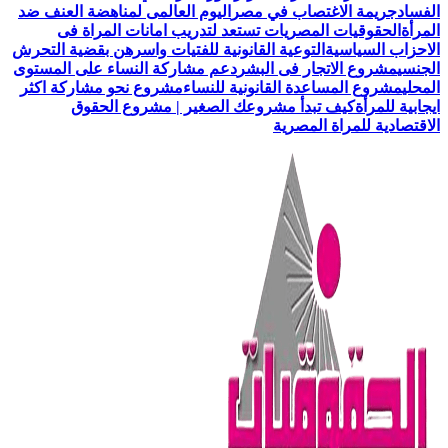
الفساد
جريمة الاغتصاب في مصر
اليوم العالمى لمناهضة العنف ضد
المرأة
الحقوقيات المصريات تستعد لتدريب امانات المراة فى
الاحزاب السياسية
التوعية القانونية للفتيات واسرهن بقضية التحرش
الجنسي
مشروع الاتجار فى البشر
دعم مشاركة النساء على المستوى
المحلي
مشروع المساعدة القانونية للنساء
مشروع نحو مشاركة اكثر
ايجابية للمرأة
كيف تبدأ مشروعك الصغير | مشروع الحقوق
الاقتصادية للمراة المصرية