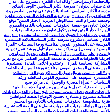
والتخطيط الإستراتيجيي”
وكالة أنباء القاهرة : مشروع على مدار
ثلاث سنوات بعنوان ” مدرسة الكادر السياسي “
الوفد : إنطلاق
مدرسة للكادر السياسى للنساء بالشرقية في نوفمبر القادم
جريدة
الأضواء : برتوكول تعاون بين جمعيه الحقوقيات المصريات بالقاهره
وجمعية مصر ام الدنيا المنيا
الوطن العربي: “الجدار المتين” توقع
برتكول تعاون مع جمعية الحقوقيات المصريات بالقاهرة
المصري
اليوم : الجدار المتين توقع برتكول تعاون مع جمعية الحقوقيات
المصريات بالقاهرة
«الحقوقيات المصريات» تنظم مشروع «مدرسة
الكادر السياسي»
مشروع مدرسة الكادر السياسى
المائدة المستديرة
الموسعة على المستوي القومي لمناقشة ورقة السياسات “المرأة
المصرية والوصول إلى مراكز صنع القرار”
أول ورشة عمل تدريبية
(التصديق على اتفاقية بروتوكول مابوتو الخاص بحقوق المرأة في
افريقيا )
الحقوقيات المصريات نظمت المؤتمر الختامي لبرنامج تعزيز
المشاركة السياسية للمرأة – وعي
تقرير اعلامى للمائدة المستديرة
الموسعة على المستوى القومى لمناقشة ورقة السياسات الخاصة
ب ” المراة المصرية والوصول الى مراكز صنع القرار “
المائدة
المستديرة الموسعة على المستوي القومي لمناقشة ورقة
السياسات “المرأة المصرية والوصول إلى مراكز صنع
القرار”
الحقوقيات تعمل على تحسين مستوي الخدمات الطبية
بالوحدات الصحية
خطة تنفيذية لتنفيذ برنامج التطوع الحزبي للقيادات
النسائية بمشروع وعي
مبادرة تحسين الاوضاع الصحية للمواطنين
بقرية سقيل
جمعية الحقوقيات المصريات بالتعاون مع المجلس
القومي للمرأة
الحقوقيات المصريات تحصل علي الصفة الاستشارية
بالأمم المتحدة
الحقوقيات المصريات والقومي للمرأه ببنى سويف