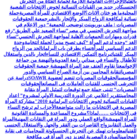
بالفتيات
الإجراءات القانونية اللازمة لحماية الفتاة من التحرش
الجنسى
كادر جديد من القيادات النسائية لخوض الانتخابات الشعبية
المحلية
ما هو ختان الاناث؟
الوضع الاقتصادي للمرأة المصرية
حملة
نسائية لمكافحة الزواج المبكر والإتجار بالبشر
جمعية الحقوقيات
المصريات | ملف بوربوينت توضيحى للجمعية
” دور الاعلام في
مواجهة التحرش الجنسي في مصر”
نساء الصعيد علي الطريق
“رفع
قدرات ومهارات الجمعيات الاهلية لمواجهة التحرش الجنسي”
نساء
الغد “وحده لدعم المرأة “
كيف تصبح مديرا لحملة انتخابية
وحدة
الدعم السياسي للمرأة
نساء يطرقن باب البرلمان
الحد من الزواج
المبكر للفتيات
برنامج التمكين الاقتصادي للنساء
اتجار بالدين واستغلال
للأطفال والنساء في ميداني رابعة العدويةوالنهضة من جماعة
الإخوان
معنا نقاوم العنف ضد المراة المهمشة جمعية الحقوقيات
المصريات
نقابة المحامين بين أزمة الصراع السياسي والدور
المؤسسي
الحقوقيات المصريات تنضم لعضوية SOAWR
دراسة عن
التحرشى الجنسى للفتيات العاملات فى المصانع
الحقوقيات
المصريات” تتبنى حملة جمع توقيعات لتمثيل المرأة بنقابة
المحامين
تقرير اعلامي عن الدورة التدريبية الاولي لمشروع” اعداد
القيادات النسائية لخوض الانتخابات البرلمانية 2010″
مشاركة المرأة
المصرية في الانتخابات ما زالت متواضعة
الأحزاب لم ترشح النساء
فى الانتخابات ……لماذا؟
مشروع المساعدة والمساندة القانونية
للمرأة المهمشة
الواقع العملي ودور المراة في النقابات المهنية
المراة
والعمل النقابى
زواج القاصرات بين الفقر والجهل والاستغلال الجنسى
للفتيات
معلومات تهمك عن التحرش الجنسى
كوتة للمحاميات فى نقابة
المحامين
المبادرة المصرية لتعزيز دور المرأة في مكافحة