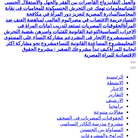
والعمل النقابى
زواج القاصرات بين الفقر والجهل والاستغلال الجنسى
للفتيات
معلومات تهمك عن التحرش الجنسى
كوتة للمحاميات فى نقابة
المحامين
المبادرة المصرية لتعزيز دور المرأة في مكافحة
الفساد
جريمة الاغتصاب في مصر
اليوم العالمى لمناهضة العنف ضد
المرأة
الحقوقيات المصريات تستعد لتدريب امانات المراة فى
الاحزاب السياسية
التوعية القانونية للفتيات واسرهن بقضية التحرش
الجنسي
مشروع الاتجار فى البشر
دعم مشاركة النساء على المستوى
المحلي
مشروع المساعدة القانونية للنساء
مشروع نحو مشاركة اكثر
ايجابية للمرأة
كيف تبدأ مشروعك الصغير | مشروع الحقوق
الاقتصادية للمراة المصرية
الرئيسية
الانشطة
الاخبار
التقارير
الارشيف
برامجنا
مقالات متنوعة
الحقوقيات المصريات فى الصحف
مشروع مدرسة الكادر السياسى
المساواة بين الجنسين
البرامج والمشروعات