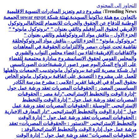
التجاوز إلى المحتوى
Trending News:
مشروع دعم وتعزيز المبادرات النسوية الاقليمية
بالتعاون مع هيئة دياكونيا السويدية.
تهنئة شبكة sowar egypt الجمعية
الوطنية للدفاع عن الحقوق والحريات للانضمام للتحالف
البروتوكول
الأفريقي لحقوق المرأة
فيلم وثائقي بعنوان ” *بروتوكول مابوتو* ”
الجزء الاول – يناقش مواد البروتوكول
فيلم وثائقي بعنوان ”
*بروتوكول مابوتو* ” الجزء الثاني – يناقش مواد البروتوكول
حلقة
نقاشية تحت عنوان «مصر والالتزامات الحقوقية في المعاهدات
والاتفاقيات الإفريقية»
لقاء بين اعضاء مجلس النواب والشوري
والمجلس القومي لحقوق الانسان
مشروع مبادارة مجتمعية للقضاء
على الزواج المبكر
البوم صور 1
صور ارشيفية
احدث الصور
تأسيس
اول شبكة مصرية للتوعية ببروتوكول مابوتو
تدىيب الجمعيات وتأهيلها
للعمل على مشروع ( التصديق على اتفاقية بروتوكول مابوتو الخاص
بحقوق المرأة في افريقيا )
تقرير اعلامى : مشرع مدرسة الكادر
السياسى
من المصدر : الحقوقيات المصريات تعقد ورشة عمل حول
“إدارة الوقت والتخطيط الإستراتيجى”
راية مصر : الحقوقيات
المصريات تعقد ورشة عمل حول ” إدارة الوقت والتخطيط
الإستراتيجيى “
الوسيلة : الحقوقيات المصريات تعقد ورشة عمل
حول ” إدارة الوقت والتخطيط الإستراتيجيى “
دار المعارف الاخبارية
: الحقوقيات المصريات تعقد ورشة عمل حول ” إدارة الوقت
والتخطيط الإستراتيجيى “
الدستور : «الحقوقيات المصريات» تعقد
ورشة عمل حول إدارة الوقت والتخطيط الاستراتيجى
الوفد :
“الحقوقيات المصريات” تعقد ورشة عمل حول ” إدارة الوقت