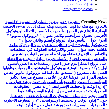
12 Cliff Dt, New York 00052, USA
+2000-509-0519
info@example.com
Trending News:
مشروع دعم وتعزيز المبادرات النسوية الاقليمية
بالتعاون مع هيئة دياكونيا السويدية.
تهنئة شبكة sowar egypt الجمعية
الوطنية للدفاع عن الحقوق والحريات للانضمام للتحالف
البروتوكول
الأفريقي لحقوق المرأة
فيلم وثائقي بعنوان ” *بروتوكول مابوتو* ”
الجزء الاول – يناقش مواد البروتوكول
فيلم وثائقي بعنوان ”
*بروتوكول مابوتو* ” الجزء الثاني – يناقش مواد البروتوكول
حلقة
نقاشية تحت عنوان «مصر والالتزامات الحقوقية في المعاهدات
والاتفاقيات الإفريقية»
لقاء بين اعضاء مجلس النواب والشوري
والمجلس القومي لحقوق الانسان
مشروع مبادارة مجتمعية للقضاء
على الزواج المبكر
البوم صور 1
صور ارشيفية
احدث الصور
تأسيس
اول شبكة مصرية للتوعية ببروتوكول مابوتو
تدىيب الجمعيات وتأهيلها
للعمل على مشروع ( التصديق على اتفاقية بروتوكول مابوتو الخاص
بحقوق المرأة في افريقيا )
تقرير اعلامى : مشرع مدرسة الكادر
السياسى
من المصدر : الحقوقيات المصريات تعقد ورشة عمل حول
“إدارة الوقت والتخطيط الإستراتيجى”
راية مصر : الحقوقيات
المصريات تعقد ورشة عمل حول ” إدارة الوقت والتخطيط
الإستراتيجيى “
الوسيلة : الحقوقيات المصريات تعقد ورشة عمل
حول ” إدارة الوقت والتخطيط الإستراتيجيى “
دار المعارف الاخبارية
: الحقوقيات المصريات تعقد ورشة عمل حول ” إدارة الوقت