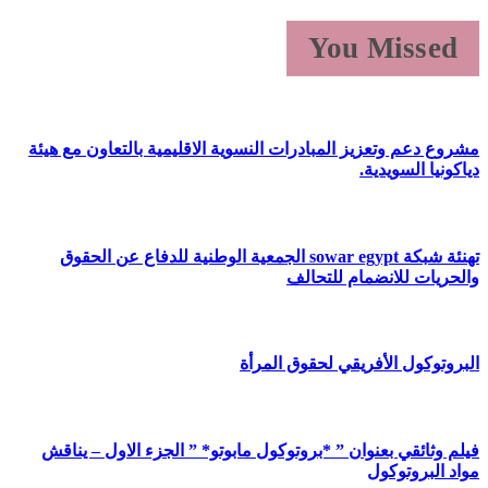
You Missed
مشروع دعم وتعزيز المبادرات النسوية الاقليمية بالتعاون مع هيئة
دياكونيا السويدية.
تهنئة شبكة sowar egypt الجمعية الوطنية للدفاع عن الحقوق
والحريات للانضمام للتحالف
البروتوكول الأفريقي لحقوق المرأة
فيلم وثائقي بعنوان ” *بروتوكول مابوتو* ” الجزء الاول – يناقش
مواد البروتوكول