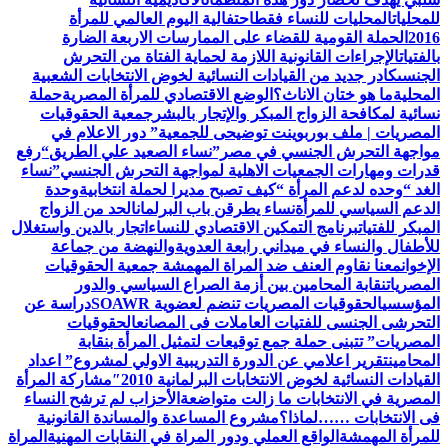
للمحليات
المحليات للنساء فقط
احتفالية اليوم العالمي للمرأة
2016
الحملة القومية للقضاء على الممارسات الاربعة الضارة
بالفتيات
الإجراءات القانونية اللازمة لحماية الفتاة من التحرش
الجنسى
كادر جديد من القيادات النسائية لخوض الانتخابات الشعبية
المحلية
ما هو ختان الاناث؟
الوضع الاقتصادي للمرأة المصرية
حملة
نسائية لمكافحة الزواج المبكر والإتجار بالبشر
جمعية الحقوقيات
المصريات | ملف بوربوينت توضيحى للجمعية
” دور الاعلام في
مواجهة التحرش الجنسي في مصر”
نساء الصعيد علي الطريق
“رفع
قدرات ومهارات الجمعيات الاهلية لمواجهة التحرش الجنسي”
نساء
الغد “وحده لدعم المرأة “
كيف تصبح مديرا لحملة انتخابية
وحدة
الدعم السياسي للمرأة
نساء يطرقن باب البرلمان
الحد من الزواج
المبكر للفتيات
برنامج التمكين الاقتصادي للنساء
اتجار بالدين واستغلال
للأطفال والنساء في ميداني رابعة العدويةوالنهضة من جماعة
الإخوان
معنا نقاوم العنف ضد المراة المهمشة جمعية الحقوقيات
المصريات
نقابة المحامين بين أزمة الصراع السياسي والدور
المؤسسي
الحقوقيات المصريات تنضم لعضوية SOAWR
دراسة عن
التحرشى الجنسى للفتيات العاملات فى المصانع
الحقوقيات
المصريات” تتبنى حملة جمع توقيعات لتمثيل المرأة بنقابة
المحامين
تقرير اعلامي عن الدورة التدريبية الاولي لمشروع” اعداد
القيادات النسائية لخوض الانتخابات البرلمانية 2010″
مشاركة المرأة
المصرية في الانتخابات ما زالت متواضعة
الأحزاب لم ترشح النساء
فى الانتخابات ……لماذا؟
مشروع المساعدة والمساندة القانونية
للمرأة المهمشة
الواقع العملي ودور المراة في النقابات المهنية
المراة