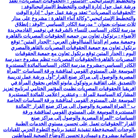
والتخطيط الإستراتيجيى “
الدستور : «الحقوقيات المصريات» تعقد
ورشة عمل حول إدارة الوقت والتخطيط الاستراتيجى
الوفد :
“الحقوقيات المصريات” تعقد ورشة عمل حول ” إدارة الوقت
والتخطيط الإستراتيجيي”
وكالة أنباء القاهرة : مشروع على مدار
ثلاث سنوات بعنوان ” مدرسة الكادر السياسي “
الوفد : إنطلاق
مدرسة للكادر السياسى للنساء بالشرقية في نوفمبر القادم
جريدة
الأضواء : برتوكول تعاون بين جمعيه الحقوقيات المصريات بالقاهره
وجمعية مصر ام الدنيا المنيا
الوطن العربي: “الجدار المتين” توقع
برتكول تعاون مع جمعية الحقوقيات المصريات بالقاهرة
المصري
اليوم : الجدار المتين توقع برتكول تعاون مع جمعية الحقوقيات
المصريات بالقاهرة
«الحقوقيات المصريات» تنظم مشروع «مدرسة
الكادر السياسي»
مشروع مدرسة الكادر السياسى
المائدة المستديرة
الموسعة على المستوي القومي لمناقشة ورقة السياسات “المرأة
المصرية والوصول إلى مراكز صنع القرار”
أول ورشة عمل تدريبية
(التصديق على اتفاقية بروتوكول مابوتو الخاص بحقوق المرأة في
افريقيا )
الحقوقيات المصريات نظمت المؤتمر الختامي لبرنامج تعزيز
المشاركة السياسية للمرأة – وعي
تقرير اعلامى للمائدة المستديرة
الموسعة على المستوى القومى لمناقشة ورقة السياسات الخاصة
ب ” المراة المصرية والوصول الى مراكز صنع القرار “
المائدة
المستديرة الموسعة على المستوي القومي لمناقشة ورقة
السياسات “المرأة المصرية والوصول إلى مراكز صنع
القرار”
الحقوقيات تعمل على تحسين مستوي الخدمات الطبية
بالوحدات الصحية
خطة تنفيذية لتنفيذ برنامج التطوع الحزبي للقيادات
النسائية بمشروع وعي
مبادرة تحسين الاوضاع الصحية للمواطنين