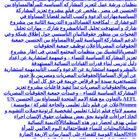
ينظمان ورشة عمل لتعزيز المشاركه السياسيه للمرأه
المساواة بين
الجنسين فى مصر , ملخص عن فيلم مشروع تعزيز المشاركة
السياسية
مهارات الدعوة وكسب التأييد لقضايا المساواة في
النوع
شارك – لمكافحة الفساد
الدورة التدريبية الثانية من مشروع
شارك و استهدفت تحليل البيانات
مشروع شارك – مهارات تحليل
الفجوات من منظور حقوقى
البيان التأسيسي حول إطلاق شبكة وعي
(لدعم المشاركة السياسية للمرأة)
المساواة بين الجنسين جمعية
الحقوقيات المصريات
أعلان توظيف جمعية الحقوقيات
المصريات
التشبيك بين منظمات المجتمع المدني فى اطار مشروع
تعزيز المشاركة السياسية للنساء – وعي
مهمة استشارية عن اعداد
دليل تدريبى لبناء قدرات القيادات النسائية المستهدفة
بالمشروع
مهمة استشارية عن الدعوة وكسب التأييد
مهمة استشارية
عن أوراق السياسات
الحقوقيات المصريات ومصريين بلا حدود
للتنمية
تعرية سيدة أبو قرقاص جريمة في حق كل امرأة
مصرية
الحقوقيات المصريات تبدأ تنفيذ فاعليات مشروع تعزيز
المشاركة السياسية للنساء – وعي
بدأت جمعية الحقوقيات المصريات
AEFL بالتعاون مع هيئة الامم المتحدة للمساواة بين الجنسين UN
Women
اعلان عن فيلم دليل تعليمى والحاجة لشركة / مؤسسة /
مصمم لانتاج فيلم (دليل) تعليمي لشخصية كرتونية
حملات التشويه و
اتخاذ اجراءات قانونية بحق بعض منظمات حقوق الإنسان اجراء
سلبي يهدف لحصار دور هذه المنظمات
الأكاديمية النسائية
للمحليات
المحليات للنساء فقط
احتفالية اليوم العالمي للمرأة
2016
الحملة القومية للقضاء على الممارسات الاربعة الضارة