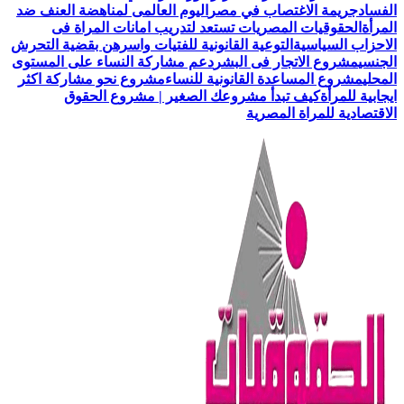
الفساد
جريمة الاغتصاب في مصر
اليوم العالمى لمناهضة العنف ضد
المرأة
الحقوقيات المصريات تستعد لتدريب امانات المراة فى
الاحزاب السياسية
التوعية القانونية للفتيات واسرهن بقضية التحرش
الجنسي
مشروع الاتجار فى البشر
دعم مشاركة النساء على المستوى
المحلي
مشروع المساعدة القانونية للنساء
مشروع نحو مشاركة اكثر
ايجابية للمرأة
كيف تبدأ مشروعك الصغير | مشروع الحقوق
الاقتصادية للمراة المصرية