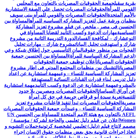
بقرية سقيل
جمعية الحقوقيات المصريات بالتعاون مع المجلس
القومي للمرأة
الحقوقيات المصريات تحصل علي الصفة الاستشارية
بالأمم المتحدة
الحقوقيات المصريات والقومي للمرأه ببنى سويف
ينظمان ورشة عمل لتعزيز المشاركه السياسيه للمرأه
المساواة بين
الجنسين فى مصر , ملخص عن فيلم مشروع تعزيز المشاركة
السياسية
مهارات الدعوة وكسب التأييد لقضايا المساواة في
النوع
شارك – لمكافحة الفساد
الدورة التدريبية الثانية من مشروع
شارك و استهدفت تحليل البيانات
مشروع شارك – مهارات تحليل
الفجوات من منظور حقوقى
البيان التأسيسي حول إطلاق شبكة وعي
(لدعم المشاركة السياسية للمرأة)
المساواة بين الجنسين جمعية
الحقوقيات المصريات
أعلان توظيف جمعية الحقوقيات
المصريات
التشبيك بين منظمات المجتمع المدني فى اطار مشروع
تعزيز المشاركة السياسية للنساء – وعي
مهمة استشارية عن اعداد
دليل تدريبى لبناء قدرات القيادات النسائية المستهدفة
بالمشروع
مهمة استشارية عن الدعوة وكسب التأييد
مهمة استشارية
عن أوراق السياسات
الحقوقيات المصريات ومصريين بلا حدود
للتنمية
تعرية سيدة أبو قرقاص جريمة في حق كل امرأة
مصرية
الحقوقيات المصريات تبدأ تنفيذ فاعليات مشروع تعزيز
المشاركة السياسية للنساء – وعي
بدأت جمعية الحقوقيات المصريات
AEFL بالتعاون مع هيئة الامم المتحدة للمساواة بين الجنسين UN
Women
اعلان عن فيلم دليل تعليمى والحاجة لشركة / مؤسسة /
مصمم لانتاج فيلم (دليل) تعليمي لشخصية كرتونية
حملات التشويه و
اتخاذ اجراءات قانونية بحق بعض منظمات حقوق الإنسان اجراء
سلبي يهدف لحصار دور هذه المنظمات
الأكاديمية النسائية