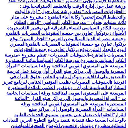
والتخطيط الإستراتيجيى “
الدستور : «الحقوقيات المصريات» تعقد
ورشة عمل حول إدارة الوقت والتخطيط الاستراتيجى
الوفد :
“الحقوقيات المصريات” تعقد ورشة عمل حول ” إدارة الوقت
والتخطيط الإستراتيجيي”
وكالة أنباء القاهرة : مشروع على مدار
ثلاث سنوات بعنوان ” مدرسة الكادر السياسي “
الوفد : إنطلاق
مدرسة للكادر السياسى للنساء بالشرقية في نوفمبر القادم
جريدة
الأضواء : برتوكول تعاون بين جمعيه الحقوقيات المصريات بالقاهره
وجمعية مصر ام الدنيا المنيا
الوطن العربي: “الجدار المتين” توقع
برتكول تعاون مع جمعية الحقوقيات المصريات بالقاهرة
المصري
اليوم : الجدار المتين توقع برتكول تعاون مع جمعية الحقوقيات
المصريات بالقاهرة
«الحقوقيات المصريات» تنظم مشروع «مدرسة
الكادر السياسي»
مشروع مدرسة الكادر السياسى
المائدة المستديرة
الموسعة على المستوي القومي لمناقشة ورقة السياسات “المرأة
المصرية والوصول إلى مراكز صنع القرار”
أول ورشة عمل تدريبية
(التصديق على اتفاقية بروتوكول مابوتو الخاص بحقوق المرأة في
افريقيا )
الحقوقيات المصريات نظمت المؤتمر الختامي لبرنامج تعزيز
المشاركة السياسية للمرأة – وعي
تقرير اعلامى للمائدة المستديرة
الموسعة على المستوى القومى لمناقشة ورقة السياسات الخاصة
ب ” المراة المصرية والوصول الى مراكز صنع القرار “
المائدة
المستديرة الموسعة على المستوي القومي لمناقشة ورقة
السياسات “المرأة المصرية والوصول إلى مراكز صنع
القرار”
الحقوقيات تعمل على تحسين مستوي الخدمات الطبية
بالوحدات الصحية
خطة تنفيذية لتنفيذ برنامج التطوع الحزبي للقيادات
النسائية بمشروع وعي
مبادرة تحسين الاوضاع الصحية للمواطنين