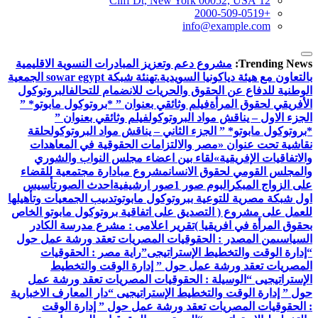
12 Cliff Dt, New York 00052, USA
+2000-509-0519
info@example.com
Trending News:
مشروع دعم وتعزيز المبادرات النسوية الاقليمية
بالتعاون مع هيئة دياكونيا السويدية.
تهنئة شبكة sowar egypt الجمعية
الوطنية للدفاع عن الحقوق والحريات للانضمام للتحالف
البروتوكول
الأفريقي لحقوق المرأة
فيلم وثائقي بعنوان ” *بروتوكول مابوتو* ”
الجزء الاول – يناقش مواد البروتوكول
فيلم وثائقي بعنوان ”
*بروتوكول مابوتو* ” الجزء الثاني – يناقش مواد البروتوكول
حلقة
نقاشية تحت عنوان «مصر والالتزامات الحقوقية في المعاهدات
والاتفاقيات الإفريقية»
لقاء بين اعضاء مجلس النواب والشوري
والمجلس القومي لحقوق الانسان
مشروع مبادارة مجتمعية للقضاء
على الزواج المبكر
البوم صور 1
صور ارشيفية
احدث الصور
تأسيس
اول شبكة مصرية للتوعية ببروتوكول مابوتو
تدىيب الجمعيات وتأهيلها
للعمل على مشروع ( التصديق على اتفاقية بروتوكول مابوتو الخاص
بحقوق المرأة في افريقيا )
تقرير اعلامى : مشرع مدرسة الكادر
السياسى
من المصدر : الحقوقيات المصريات تعقد ورشة عمل حول
“إدارة الوقت والتخطيط الإستراتيجى”
راية مصر : الحقوقيات
المصريات تعقد ورشة عمل حول ” إدارة الوقت والتخطيط
الإستراتيجيى “
الوسيلة : الحقوقيات المصريات تعقد ورشة عمل
حول ” إدارة الوقت والتخطيط الإستراتيجيى “
دار المعارف الاخبارية
: الحقوقيات المصريات تعقد ورشة عمل حول ” إدارة الوقت