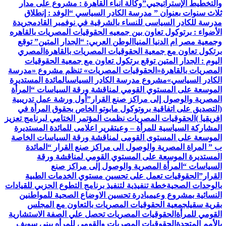
والتخطيط الإستراتيجيي”
وكالة أنباء القاهرة : مشروع على مدار
ثلاث سنوات بعنوان ” مدرسة الكادر السياسي “
الوفد : إنطلاق
مدرسة للكادر السياسى للنساء بالشرقية في نوفمبر القادم
جريدة
الأضواء : برتوكول تعاون بين جمعيه الحقوقيات المصريات بالقاهره
وجمعية مصر ام الدنيا المنيا
الوطن العربي: “الجدار المتين” توقع
برتكول تعاون مع جمعية الحقوقيات المصريات بالقاهرة
المصري
اليوم : الجدار المتين توقع برتكول تعاون مع جمعية الحقوقيات
المصريات بالقاهرة
«الحقوقيات المصريات» تنظم مشروع «مدرسة
الكادر السياسي»
مشروع مدرسة الكادر السياسى
المائدة المستديرة
الموسعة على المستوي القومي لمناقشة ورقة السياسات “المرأة
المصرية والوصول إلى مراكز صنع القرار”
أول ورشة عمل تدريبية
(التصديق على اتفاقية بروتوكول مابوتو الخاص بحقوق المرأة في
افريقيا )
الحقوقيات المصريات نظمت المؤتمر الختامي لبرنامج تعزيز
المشاركة السياسية للمرأة – وعي
تقرير اعلامى للمائدة المستديرة
الموسعة على المستوى القومى لمناقشة ورقة السياسات الخاصة
ب ” المراة المصرية والوصول الى مراكز صنع القرار “
المائدة
المستديرة الموسعة على المستوي القومي لمناقشة ورقة
السياسات “المرأة المصرية والوصول إلى مراكز صنع
القرار”
الحقوقيات تعمل على تحسين مستوي الخدمات الطبية
بالوحدات الصحية
خطة تنفيذية لتنفيذ برنامج التطوع الحزبي للقيادات
النسائية بمشروع وعي
مبادرة تحسين الاوضاع الصحية للمواطنين
بقرية سقيل
جمعية الحقوقيات المصريات بالتعاون مع المجلس
القومي للمرأة
الحقوقيات المصريات تحصل علي الصفة الاستشارية
بالأمم المتحدة
الحقوقيات المصريات والقومي للمرأه ببنى سويف