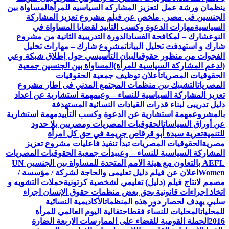
ينظمان ورشة عمل لتعزيز المشاركه السياسيه للمرأه
المساواة بين
الجنسين فى مصر , ملخص عن فيلم مشروع تعزيز المشاركة
السياسية
مهارات الدعوة وكسب التأييد لقضايا المساواة في
النوع
شارك – لمكافحة الفساد
الدورة التدريبية الثانية من مشروع
شارك و استهدفت تحليل البيانات
مشروع شارك – مهارات تحليل
الفجوات من منظور حقوقى
البيان التأسيسي حول إطلاق شبكة وعي
(لدعم المشاركة السياسية للمرأة)
المساواة بين الجنسين جمعية
الحقوقيات المصريات
أعلان توظيف جمعية الحقوقيات
المصريات
التشبيك بين منظمات المجتمع المدني فى اطار مشروع
تعزيز المشاركة السياسية للنساء – وعي
مهمة استشارية عن اعداد
دليل تدريبى لبناء قدرات القيادات النسائية المستهدفة
بالمشروع
مهمة استشارية عن الدعوة وكسب التأييد
مهمة استشارية
عن أوراق السياسات
الحقوقيات المصريات ومصريين بلا حدود
للتنمية
تعرية سيدة أبو قرقاص جريمة في حق كل امرأة
مصرية
الحقوقيات المصريات تبدأ تنفيذ فاعليات مشروع تعزيز
المشاركة السياسية للنساء – وعي
بدأت جمعية الحقوقيات المصريات
AEFL بالتعاون مع هيئة الامم المتحدة للمساواة بين الجنسين UN
Women
اعلان عن فيلم دليل تعليمى والحاجة لشركة / مؤسسة /
مصمم لانتاج فيلم (دليل) تعليمي لشخصية كرتونية
حملات التشويه و
اتخاذ اجراءات قانونية بحق بعض منظمات حقوق الإنسان اجراء
سلبي يهدف لحصار دور هذه المنظمات
الأكاديمية النسائية
للمحليات
المحليات للنساء فقط
احتفالية اليوم العالمي للمرأة
2016
الحملة القومية للقضاء على الممارسات الاربعة الضارة