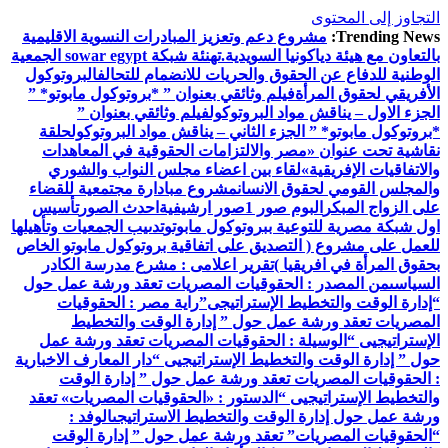
التجاوز إلى المحتوى
Trending News:
مشروع دعم وتعزيز المبادرات النسوية الاقليمية
بالتعاون مع هيئة دياكونيا السويدية.
تهنئة شبكة sowar egypt الجمعية
الوطنية للدفاع عن الحقوق والحريات للانضمام للتحالف
البروتوكول
الأفريقي لحقوق المرأة
فيلم وثائقي بعنوان ” *بروتوكول مابوتو* ”
الجزء الاول – يناقش مواد البروتوكول
فيلم وثائقي بعنوان ”
*بروتوكول مابوتو* ” الجزء الثاني – يناقش مواد البروتوكول
حلقة
نقاشية تحت عنوان «مصر والالتزامات الحقوقية في المعاهدات
والاتفاقيات الإفريقية»
لقاء بين اعضاء مجلس النواب والشوري
والمجلس القومي لحقوق الانسان
مشروع مبادارة مجتمعية للقضاء
على الزواج المبكر
البوم صور 1
صور ارشيفية
احدث الصور
تأسيس
اول شبكة مصرية للتوعية ببروتوكول مابوتو
تدىيب الجمعيات وتأهيلها
للعمل على مشروع ( التصديق على اتفاقية بروتوكول مابوتو الخاص
بحقوق المرأة في افريقيا )
تقرير اعلامى : مشرع مدرسة الكادر
السياسى
من المصدر : الحقوقيات المصريات تعقد ورشة عمل حول
“إدارة الوقت والتخطيط الإستراتيجى”
راية مصر : الحقوقيات
المصريات تعقد ورشة عمل حول ” إدارة الوقت والتخطيط
الإستراتيجيى “
الوسيلة : الحقوقيات المصريات تعقد ورشة عمل
حول ” إدارة الوقت والتخطيط الإستراتيجيى “
دار المعارف الاخبارية
: الحقوقيات المصريات تعقد ورشة عمل حول ” إدارة الوقت
والتخطيط الإستراتيجيى “
الدستور : «الحقوقيات المصريات» تعقد
ورشة عمل حول إدارة الوقت والتخطيط الاستراتيجى
الوفد :
“الحقوقيات المصريات” تعقد ورشة عمل حول ” إدارة الوقت