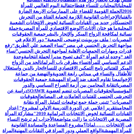
للمحليات
المحليات للنساء فقط
احتفالية اليوم العالمي للمرأة
2016
الحملة القومية للقضاء على الممارسات الاربعة الضارة
بالفتيات
الإجراءات القانونية اللازمة لحماية الفتاة من التحرش
الجنسى
كادر جديد من القيادات النسائية لخوض الانتخابات الشعبية
المحلية
ما هو ختان الاناث؟
الوضع الاقتصادي للمرأة المصرية
حملة
نسائية لمكافحة الزواج المبكر والإتجار بالبشر
جمعية الحقوقيات
المصريات | ملف بوربوينت توضيحى للجمعية
” دور الاعلام في
مواجهة التحرش الجنسي في مصر”
نساء الصعيد علي الطريق
“رفع
قدرات ومهارات الجمعيات الاهلية لمواجهة التحرش الجنسي”
نساء
الغد “وحده لدعم المرأة “
كيف تصبح مديرا لحملة انتخابية
وحدة
الدعم السياسي للمرأة
نساء يطرقن باب البرلمان
الحد من الزواج
المبكر للفتيات
برنامج التمكين الاقتصادي للنساء
اتجار بالدين واستغلال
للأطفال والنساء في ميداني رابعة العدويةوالنهضة من جماعة
الإخوان
معنا نقاوم العنف ضد المراة المهمشة جمعية الحقوقيات
المصريات
نقابة المحامين بين أزمة الصراع السياسي والدور
المؤسسي
الحقوقيات المصريات تنضم لعضوية SOAWR
دراسة عن
التحرشى الجنسى للفتيات العاملات فى المصانع
الحقوقيات
المصريات” تتبنى حملة جمع توقيعات لتمثيل المرأة بنقابة
المحامين
تقرير اعلامي عن الدورة التدريبية الاولي لمشروع” اعداد
القيادات النسائية لخوض الانتخابات البرلمانية 2010″
مشاركة المرأة
المصرية في الانتخابات ما زالت متواضعة
الأحزاب لم ترشح النساء
فى الانتخابات ……لماذا؟
مشروع المساعدة والمساندة القانونية
للمرأة المهمشة
الواقع العملي ودور المراة في النقابات المهنية
المراة