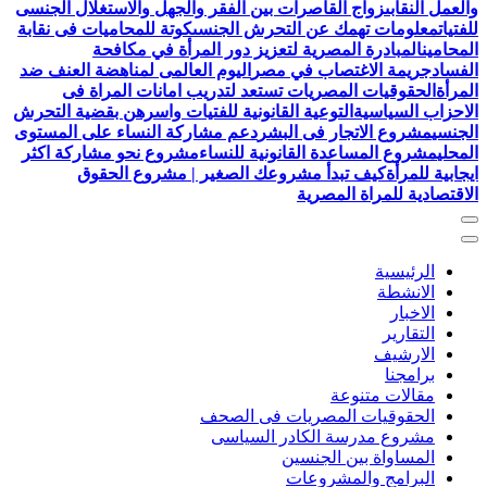
والعمل النقابى
زواج القاصرات بين الفقر والجهل والاستغلال الجنسى
للفتيات
معلومات تهمك عن التحرش الجنسى
كوتة للمحاميات فى نقابة
المحامين
المبادرة المصرية لتعزيز دور المرأة في مكافحة
الفساد
جريمة الاغتصاب في مصر
اليوم العالمى لمناهضة العنف ضد
المرأة
الحقوقيات المصريات تستعد لتدريب امانات المراة فى
الاحزاب السياسية
التوعية القانونية للفتيات واسرهن بقضية التحرش
الجنسي
مشروع الاتجار فى البشر
دعم مشاركة النساء على المستوى
المحلي
مشروع المساعدة القانونية للنساء
مشروع نحو مشاركة اكثر
ايجابية للمرأة
كيف تبدأ مشروعك الصغير | مشروع الحقوق
الاقتصادية للمراة المصرية
الرئيسية
الانشطة
الاخبار
التقارير
الارشيف
برامجنا
مقالات متنوعة
الحقوقيات المصريات فى الصحف
مشروع مدرسة الكادر السياسى
المساواة بين الجنسين
البرامج والمشروعات