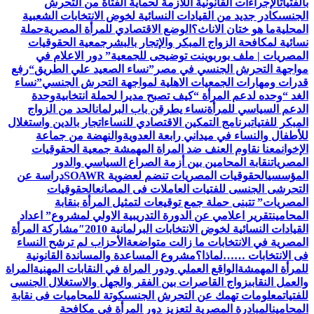
بالفتيات
الإجراءات القانونية اللازمة لحماية الفتاة من التحرش
الجنسى
كادر جديد من القيادات النسائية لخوض الانتخابات الشعبية
المحلية
ما هو ختان الاناث؟
الوضع الاقتصادي للمرأة المصرية
حملة
نسائية لمكافحة الزواج المبكر والإتجار بالبشر
جمعية الحقوقيات
المصريات | ملف بوربوينت توضيحى للجمعية
” دور الاعلام في
مواجهة التحرش الجنسي في مصر”
نساء الصعيد علي الطريق
“رفع
قدرات ومهارات الجمعيات الاهلية لمواجهة التحرش الجنسي”
نساء
الغد “وحده لدعم المرأة “
كيف تصبح مديرا لحملة انتخابية
وحدة
الدعم السياسي للمرأة
نساء يطرقن باب البرلمان
الحد من الزواج
المبكر للفتيات
برنامج التمكين الاقتصادي للنساء
اتجار بالدين واستغلال
للأطفال والنساء في ميداني رابعة العدويةوالنهضة من جماعة
الإخوان
معنا نقاوم العنف ضد المراة المهمشة جمعية الحقوقيات
المصريات
نقابة المحامين بين أزمة الصراع السياسي والدور
المؤسسي
الحقوقيات المصريات تنضم لعضوية SOAWR
دراسة عن
التحرشى الجنسى للفتيات العاملات فى المصانع
الحقوقيات
المصريات” تتبنى حملة جمع توقيعات لتمثيل المرأة بنقابة
المحامين
تقرير اعلامي عن الدورة التدريبية الاولي لمشروع” اعداد
القيادات النسائية لخوض الانتخابات البرلمانية 2010″
مشاركة المرأة
المصرية في الانتخابات ما زالت متواضعة
الأحزاب لم ترشح النساء
فى الانتخابات ……لماذا؟
مشروع المساعدة والمساندة القانونية
للمرأة المهمشة
الواقع العملي ودور المراة في النقابات المهنية
المراة
والعمل النقابى
زواج القاصرات بين الفقر والجهل والاستغلال الجنسى
للفتيات
معلومات تهمك عن التحرش الجنسى
كوتة للمحاميات فى نقابة
المحامين
المبادرة المصرية لتعزيز دور المرأة في مكافحة