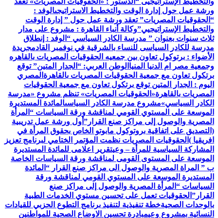
والتخطيط الإستراتيجيى “
الدستور : «الحقوقيات المصريات» تعقد
ورشة عمل حول إدارة الوقت والتخطيط الاستراتيجى
الوفد :
“الحقوقيات المصريات” تعقد ورشة عمل حول ” إدارة الوقت
والتخطيط الإستراتيجيي”
وكالة أنباء القاهرة : مشروع على مدار
ثلاث سنوات بعنوان ” مدرسة الكادر السياسي “
الوفد : إنطلاق
مدرسة للكادر السياسى للنساء بالشرقية في نوفمبر القادم
جريدة
الأضواء : برتوكول تعاون بين جمعيه الحقوقيات المصريات بالقاهره
وجمعية مصر ام الدنيا المنيا
الوطن العربي: “الجدار المتين” توقع
برتكول تعاون مع جمعية الحقوقيات المصريات بالقاهرة
المصري
اليوم : الجدار المتين توقع برتكول تعاون مع جمعية الحقوقيات
المصريات بالقاهرة
«الحقوقيات المصريات» تنظم مشروع «مدرسة
الكادر السياسي»
مشروع مدرسة الكادر السياسى
المائدة المستديرة
الموسعة على المستوي القومي لمناقشة ورقة السياسات “المرأة
المصرية والوصول إلى مراكز صنع القرار”
أول ورشة عمل تدريبية
(التصديق على اتفاقية بروتوكول مابوتو الخاص بحقوق المرأة في
افريقيا )
الحقوقيات المصريات نظمت المؤتمر الختامي لبرنامج تعزيز
المشاركة السياسية للمرأة – وعي
تقرير اعلامى للمائدة المستديرة
الموسعة على المستوى القومى لمناقشة ورقة السياسات الخاصة
ب ” المراة المصرية والوصول الى مراكز صنع القرار “
المائدة
المستديرة الموسعة على المستوي القومي لمناقشة ورقة
السياسات “المرأة المصرية والوصول إلى مراكز صنع
القرار”
الحقوقيات تعمل على تحسين مستوي الخدمات الطبية
بالوحدات الصحية
خطة تنفيذية لتنفيذ برنامج التطوع الحزبي للقيادات
النسائية بمشروع وعي
مبادرة تحسين الاوضاع الصحية للمواطنين