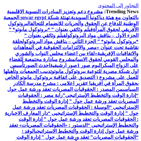
التجاوز إلى المحتوى
Trending News:
مشروع دعم وتعزيز المبادرات النسوية الاقليمية
بالتعاون مع هيئة دياكونيا السويدية.
تهنئة شبكة sowar egypt الجمعية
الوطنية للدفاع عن الحقوق والحريات للانضمام للتحالف
البروتوكول
الأفريقي لحقوق المرأة
فيلم وثائقي بعنوان ” *بروتوكول مابوتو* ”
الجزء الاول – يناقش مواد البروتوكول
فيلم وثائقي بعنوان ”
*بروتوكول مابوتو* ” الجزء الثاني – يناقش مواد البروتوكول
حلقة
نقاشية تحت عنوان «مصر والالتزامات الحقوقية في المعاهدات
والاتفاقيات الإفريقية»
لقاء بين اعضاء مجلس النواب والشوري
والمجلس القومي لحقوق الانسان
مشروع مبادارة مجتمعية للقضاء
على الزواج المبكر
البوم صور 1
صور ارشيفية
احدث الصور
تأسيس
اول شبكة مصرية للتوعية ببروتوكول مابوتو
تدىيب الجمعيات وتأهيلها
للعمل على مشروع ( التصديق على اتفاقية بروتوكول مابوتو الخاص
بحقوق المرأة في افريقيا )
تقرير اعلامى : مشرع مدرسة الكادر
السياسى
من المصدر : الحقوقيات المصريات تعقد ورشة عمل حول
“إدارة الوقت والتخطيط الإستراتيجى”
راية مصر : الحقوقيات
المصريات تعقد ورشة عمل حول ” إدارة الوقت والتخطيط
الإستراتيجيى “
الوسيلة : الحقوقيات المصريات تعقد ورشة عمل
حول ” إدارة الوقت والتخطيط الإستراتيجيى “
دار المعارف الاخبارية
: الحقوقيات المصريات تعقد ورشة عمل حول ” إدارة الوقت
والتخطيط الإستراتيجيى “
الدستور : «الحقوقيات المصريات» تعقد
ورشة عمل حول إدارة الوقت والتخطيط الاستراتيجى
الوفد :
“الحقوقيات المصريات” تعقد ورشة عمل حول ” إدارة الوقت