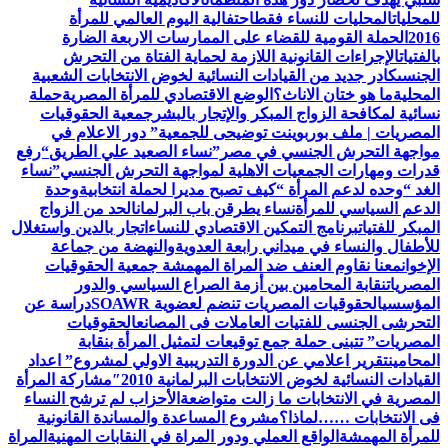
للمحليات
المحليات للنساء فقط
احتفالية اليوم العالمي للمرأة
2016
الحملة القومية للقضاء على الممارسات الاربعة الضارة
بالفتيات
الإجراءات القانونية اللازمة لحماية الفتاة من التحرش
الجنسى
كادر جديد من القيادات النسائية لخوض الانتخابات الشعبية
المحلية
ما هو ختان الاناث؟
الوضع الاقتصادي للمرأة المصرية
حملة
نسائية لمكافحة الزواج المبكر والإتجار بالبشر
جمعية الحقوقيات
المصريات | ملف بوربوينت توضيحى للجمعية
” دور الاعلام في
مواجهة التحرش الجنسي في مصر”
نساء الصعيد علي الطريق
“رفع
قدرات ومهارات الجمعيات الاهلية لمواجهة التحرش الجنسي”
نساء
الغد “وحده لدعم المرأة “
كيف تصبح مديرا لحملة انتخابية
وحدة
الدعم السياسي للمرأة
نساء يطرقن باب البرلمان
الحد من الزواج
المبكر للفتيات
برنامج التمكين الاقتصادي للنساء
اتجار بالدين واستغلال
للأطفال والنساء في ميداني رابعة العدويةوالنهضة من جماعة
الإخوان
معنا نقاوم العنف ضد المراة المهمشة جمعية الحقوقيات
المصريات
نقابة المحامين بين أزمة الصراع السياسي والدور
المؤسسي
الحقوقيات المصريات تنضم لعضوية SOAWR
دراسة عن
التحرشى الجنسى للفتيات العاملات فى المصانع
الحقوقيات
المصريات” تتبنى حملة جمع توقيعات لتمثيل المرأة بنقابة
المحامين
تقرير اعلامي عن الدورة التدريبية الاولي لمشروع” اعداد
القيادات النسائية لخوض الانتخابات البرلمانية 2010″
مشاركة المرأة
المصرية في الانتخابات ما زالت متواضعة
الأحزاب لم ترشح النساء
فى الانتخابات ……لماذا؟
مشروع المساعدة والمساندة القانونية
للمرأة المهمشة
الواقع العملي ودور المراة في النقابات المهنية
المراة