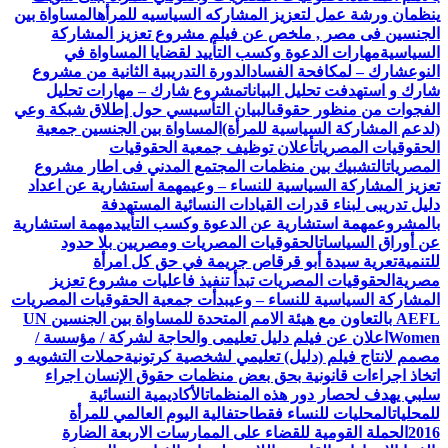
ينظمان ورشة عمل لتعزيز المشاركه السياسيه للمرأه
المساواة بين
الجنسين فى مصر , ملخص عن فيلم مشروع تعزيز المشاركة
السياسية
مهارات الدعوة وكسب التأييد لقضايا المساواة في
النوع
شارك – لمكافحة الفساد
الدورة التدريبية الثانية من مشروع
شارك و استهدفت تحليل البيانات
مشروع شارك – مهارات تحليل
الفجوات من منظور حقوقى
البيان التأسيسي حول إطلاق شبكة وعي
(لدعم المشاركة السياسية للمرأة)
المساواة بين الجنسين جمعية
الحقوقيات المصريات
أعلان توظيف جمعية الحقوقيات
المصريات
التشبيك بين منظمات المجتمع المدني فى اطار مشروع
تعزيز المشاركة السياسية للنساء – وعي
مهمة استشارية عن اعداد
دليل تدريبى لبناء قدرات القيادات النسائية المستهدفة
بالمشروع
مهمة استشارية عن الدعوة وكسب التأييد
مهمة استشارية
عن أوراق السياسات
الحقوقيات المصريات ومصريين بلا حدود
للتنمية
تعرية سيدة أبو قرقاص جريمة في حق كل امرأة
مصرية
الحقوقيات المصريات تبدأ تنفيذ فاعليات مشروع تعزيز
المشاركة السياسية للنساء – وعي
بدأت جمعية الحقوقيات المصريات
AEFL بالتعاون مع هيئة الامم المتحدة للمساواة بين الجنسين UN
Women
اعلان عن فيلم دليل تعليمى والحاجة لشركة / مؤسسة /
مصمم لانتاج فيلم (دليل) تعليمي لشخصية كرتونية
حملات التشويه و
اتخاذ اجراءات قانونية بحق بعض منظمات حقوق الإنسان اجراء
سلبي يهدف لحصار دور هذه المنظمات
الأكاديمية النسائية
للمحليات
المحليات للنساء فقط
احتفالية اليوم العالمي للمرأة
2016
الحملة القومية للقضاء على الممارسات الاربعة الضارة