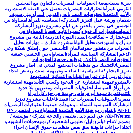
بقرية سقيل
جمعية الحقوقيات المصريات بالتعاون مع المجلس
القومي للمرأة
الحقوقيات المصريات تحصل علي الصفة الاستشارية
بالأمم المتحدة
الحقوقيات المصريات والقومي للمرأه ببنى سويف
ينظمان ورشة عمل لتعزيز المشاركه السياسيه للمرأه
المساواة بين
الجنسين فى مصر , ملخص عن فيلم مشروع تعزيز المشاركة
السياسية
مهارات الدعوة وكسب التأييد لقضايا المساواة في
النوع
شارك – لمكافحة الفساد
الدورة التدريبية الثانية من مشروع
شارك و استهدفت تحليل البيانات
مشروع شارك – مهارات تحليل
الفجوات من منظور حقوقى
البيان التأسيسي حول إطلاق شبكة وعي
(لدعم المشاركة السياسية للمرأة)
المساواة بين الجنسين جمعية
الحقوقيات المصريات
أعلان توظيف جمعية الحقوقيات
المصريات
التشبيك بين منظمات المجتمع المدني فى اطار مشروع
تعزيز المشاركة السياسية للنساء – وعي
مهمة استشارية عن اعداد
دليل تدريبى لبناء قدرات القيادات النسائية المستهدفة
بالمشروع
مهمة استشارية عن الدعوة وكسب التأييد
مهمة استشارية
عن أوراق السياسات
الحقوقيات المصريات ومصريين بلا حدود
للتنمية
تعرية سيدة أبو قرقاص جريمة في حق كل امرأة
مصرية
الحقوقيات المصريات تبدأ تنفيذ فاعليات مشروع تعزيز
المشاركة السياسية للنساء – وعي
بدأت جمعية الحقوقيات المصريات
AEFL بالتعاون مع هيئة الامم المتحدة للمساواة بين الجنسين UN
Women
اعلان عن فيلم دليل تعليمى والحاجة لشركة / مؤسسة /
مصمم لانتاج فيلم (دليل) تعليمي لشخصية كرتونية
حملات التشويه و
اتخاذ اجراءات قانونية بحق بعض منظمات حقوق الإنسان اجراء
سلبي يهدف لحصار دور هذه المنظمات
الأكاديمية النسائية