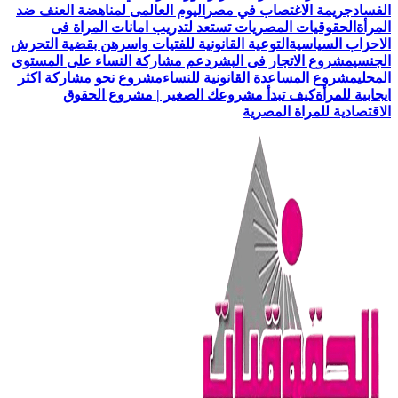
الفساد
جريمة الاغتصاب في مصر
اليوم العالمى لمناهضة العنف ضد
المرأة
الحقوقيات المصريات تستعد لتدريب امانات المراة فى
الاحزاب السياسية
التوعية القانونية للفتيات واسرهن بقضية التحرش
الجنسي
مشروع الاتجار فى البشر
دعم مشاركة النساء على المستوى
المحلي
مشروع المساعدة القانونية للنساء
مشروع نحو مشاركة اكثر
ايجابية للمرأة
كيف تبدأ مشروعك الصغير | مشروع الحقوق
الاقتصادية للمراة المصرية