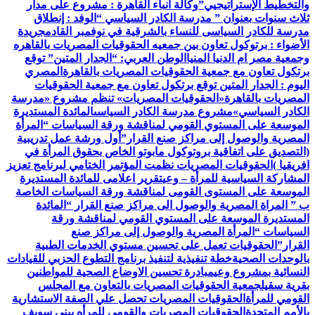
والتخطيط الإستراتيجيي”
وكالة أنباء القاهرة : مشروع على مدار
ثلاث سنوات بعنوان ” مدرسة الكادر السياسي “
الوفد : إنطلاق
مدرسة للكادر السياسى للنساء بالشرقية في نوفمبر القادم
جريدة
الأضواء : برتوكول تعاون بين جمعيه الحقوقيات المصريات بالقاهره
وجمعية مصر ام الدنيا المنيا
الوطن العربي: “الجدار المتين” توقع
برتكول تعاون مع جمعية الحقوقيات المصريات بالقاهرة
المصري
اليوم : الجدار المتين توقع برتكول تعاون مع جمعية الحقوقيات
المصريات بالقاهرة
«الحقوقيات المصريات» تنظم مشروع «مدرسة
الكادر السياسي»
مشروع مدرسة الكادر السياسى
المائدة المستديرة
الموسعة على المستوي القومي لمناقشة ورقة السياسات “المرأة
المصرية والوصول إلى مراكز صنع القرار”
أول ورشة عمل تدريبية
(التصديق على اتفاقية بروتوكول مابوتو الخاص بحقوق المرأة في
افريقيا )
الحقوقيات المصريات نظمت المؤتمر الختامي لبرنامج تعزيز
المشاركة السياسية للمرأة – وعي
تقرير اعلامى للمائدة المستديرة
الموسعة على المستوى القومى لمناقشة ورقة السياسات الخاصة
ب ” المراة المصرية والوصول الى مراكز صنع القرار “
المائدة
المستديرة الموسعة على المستوي القومي لمناقشة ورقة
السياسات “المرأة المصرية والوصول إلى مراكز صنع
القرار”
الحقوقيات تعمل على تحسين مستوي الخدمات الطبية
بالوحدات الصحية
خطة تنفيذية لتنفيذ برنامج التطوع الحزبي للقيادات
النسائية بمشروع وعي
مبادرة تحسين الاوضاع الصحية للمواطنين
بقرية سقيل
جمعية الحقوقيات المصريات بالتعاون مع المجلس
القومي للمرأة
الحقوقيات المصريات تحصل علي الصفة الاستشارية
بالأمم المتحدة
الحقوقيات المصريات والقومي للمرأه ببنى سويف