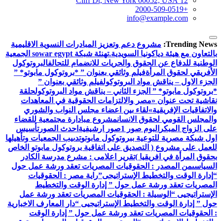
12 Cliff Dt, New York 00052, USA
+2000-509-0519
info@example.com
Trending News:
مشروع دعم وتعزيز المبادرات النسوية الاقليمية
بالتعاون مع هيئة دياكونيا السويدية.
تهنئة شبكة sowar egypt الجمعية
الوطنية للدفاع عن الحقوق والحريات للانضمام للتحالف
البروتوكول
الأفريقي لحقوق المرأة
فيلم وثائقي بعنوان ” *بروتوكول مابوتو* ”
الجزء الاول – يناقش مواد البروتوكول
فيلم وثائقي بعنوان ”
*بروتوكول مابوتو* ” الجزء الثاني – يناقش مواد البروتوكول
حلقة
نقاشية تحت عنوان «مصر والالتزامات الحقوقية في المعاهدات
والاتفاقيات الإفريقية»
لقاء بين اعضاء مجلس النواب والشوري
والمجلس القومي لحقوق الانسان
مشروع مبادارة مجتمعية للقضاء
على الزواج المبكر
البوم صور 1
صور ارشيفية
احدث الصور
تأسيس
اول شبكة مصرية للتوعية ببروتوكول مابوتو
تدىيب الجمعيات وتأهيلها
للعمل على مشروع ( التصديق على اتفاقية بروتوكول مابوتو الخاص
بحقوق المرأة في افريقيا )
تقرير اعلامى : مشرع مدرسة الكادر
السياسى
من المصدر : الحقوقيات المصريات تعقد ورشة عمل حول
“إدارة الوقت والتخطيط الإستراتيجى”
راية مصر : الحقوقيات
المصريات تعقد ورشة عمل حول ” إدارة الوقت والتخطيط
الإستراتيجيى “
الوسيلة : الحقوقيات المصريات تعقد ورشة عمل
حول ” إدارة الوقت والتخطيط الإستراتيجيى “
دار المعارف الاخبارية
: الحقوقيات المصريات تعقد ورشة عمل حول ” إدارة الوقت