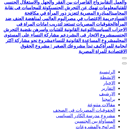
والعمل النقابى
زواج القاصرات بين الفقر والجهل والاستغلال الجنسى
للفتيات
معلومات تهمك عن التحرش الجنسى
كوتة للمحاميات فى نقابة
المحامين
المبادرة المصرية لتعزيز دور المرأة في مكافحة
الفساد
جريمة الاغتصاب في مصر
اليوم العالمى لمناهضة العنف ضد
المرأة
الحقوقيات المصريات تستعد لتدريب امانات المراة فى
الاحزاب السياسية
التوعية القانونية للفتيات واسرهن بقضية التحرش
الجنسي
مشروع الاتجار فى البشر
دعم مشاركة النساء على المستوى
المحلي
مشروع المساعدة القانونية للنساء
مشروع نحو مشاركة اكثر
ايجابية للمرأة
كيف تبدأ مشروعك الصغير | مشروع الحقوق
الاقتصادية للمراة المصرية
الرئيسية
الانشطة
الاخبار
التقارير
الارشيف
برامجنا
مقالات متنوعة
الحقوقيات المصريات فى الصحف
مشروع مدرسة الكادر السياسى
المساواة بين الجنسين
البرامج والمشروعات