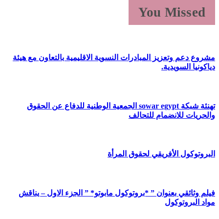
You Missed
مشروع دعم وتعزيز المبادرات النسوية الاقليمية بالتعاون مع هيئة
دياكونيا السويدية.
تهنئة شبكة sowar egypt الجمعية الوطنية للدفاع عن الحقوق
والحريات للانضمام للتحالف
البروتوكول الأفريقي لحقوق المرأة
فيلم وثائقي بعنوان ” *بروتوكول مابوتو* ” الجزء الاول – يناقش
مواد البروتوكول