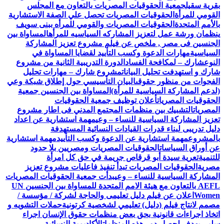
بقرية سقيل
جمعية الحقوقيات المصريات بالتعاون مع المجلس
القومي للمرأة
الحقوقيات المصريات تحصل علي الصفة الاستشارية
بالأمم المتحدة
الحقوقيات المصريات والقومي للمرأه ببنى سويف
ينظمان ورشة عمل لتعزيز المشاركه السياسيه للمرأه
المساواة بين
الجنسين فى مصر , ملخص عن فيلم مشروع تعزيز المشاركة
السياسية
مهارات الدعوة وكسب التأييد لقضايا المساواة في
النوع
شارك – لمكافحة الفساد
الدورة التدريبية الثانية من مشروع
شارك و استهدفت تحليل البيانات
مشروع شارك – مهارات تحليل
الفجوات من منظور حقوقى
البيان التأسيسي حول إطلاق شبكة وعي
(لدعم المشاركة السياسية للمرأة)
المساواة بين الجنسين جمعية
الحقوقيات المصريات
أعلان توظيف جمعية الحقوقيات
المصريات
التشبيك بين منظمات المجتمع المدني فى اطار مشروع
تعزيز المشاركة السياسية للنساء – وعي
مهمة استشارية عن اعداد
دليل تدريبى لبناء قدرات القيادات النسائية المستهدفة
بالمشروع
مهمة استشارية عن الدعوة وكسب التأييد
مهمة استشارية
عن أوراق السياسات
الحقوقيات المصريات ومصريين بلا حدود
للتنمية
تعرية سيدة أبو قرقاص جريمة في حق كل امرأة
مصرية
الحقوقيات المصريات تبدأ تنفيذ فاعليات مشروع تعزيز
المشاركة السياسية للنساء – وعي
بدأت جمعية الحقوقيات المصريات
AEFL بالتعاون مع هيئة الامم المتحدة للمساواة بين الجنسين UN
Women
اعلان عن فيلم دليل تعليمى والحاجة لشركة / مؤسسة /
مصمم لانتاج فيلم (دليل) تعليمي لشخصية كرتونية
حملات التشويه و
اتخاذ اجراءات قانونية بحق بعض منظمات حقوق الإنسان اجراء
سلبي يهدف لحصار دور هذه المنظمات
الأكاديمية النسائية