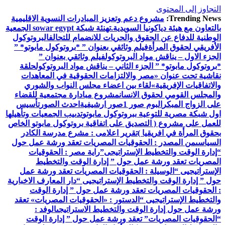
التجاوز إلى المحتوى
Trending News:
مشروع دعم وتعزيز المبادرات النسوية الاقليمية
بالتعاون مع هيئة دياكونيا السويدية.
تهنئة شبكة sowar egypt الجمعية
الوطنية للدفاع عن الحقوق والحريات للانضمام للتحالف
البروتوكول
الأفريقي لحقوق المرأة
فيلم وثائقي بعنوان ” *بروتوكول مابوتو* ”
الجزء الاول – يناقش مواد البروتوكول
فيلم وثائقي بعنوان ”
*بروتوكول مابوتو* ” الجزء الثاني – يناقش مواد البروتوكول
حلقة
نقاشية تحت عنوان «مصر والالتزامات الحقوقية في المعاهدات
والاتفاقيات الإفريقية»
لقاء بين اعضاء مجلس النواب والشوري
والمجلس القومي لحقوق الانسان
مشروع مبادارة مجتمعية للقضاء
على الزواج المبكر
البوم صور 1
صور ارشيفية
احدث الصور
تأسيس
اول شبكة مصرية للتوعية ببروتوكول مابوتو
تدىيب الجمعيات وتأهيلها
للعمل على مشروع ( التصديق على اتفاقية بروتوكول مابوتو الخاص
بحقوق المرأة في افريقيا )
تقرير اعلامى : مشرع مدرسة الكادر
السياسى
من المصدر : الحقوقيات المصريات تعقد ورشة عمل حول
“إدارة الوقت والتخطيط الإستراتيجى”
راية مصر : الحقوقيات
المصريات تعقد ورشة عمل حول ” إدارة الوقت والتخطيط
الإستراتيجيى “
الوسيلة : الحقوقيات المصريات تعقد ورشة عمل
حول ” إدارة الوقت والتخطيط الإستراتيجيى “
دار المعارف الاخبارية
: الحقوقيات المصريات تعقد ورشة عمل حول ” إدارة الوقت
والتخطيط الإستراتيجيى “
الدستور : «الحقوقيات المصريات» تعقد
ورشة عمل حول إدارة الوقت والتخطيط الاستراتيجى
الوفد :
“الحقوقيات المصريات” تعقد ورشة عمل حول ” إدارة الوقت