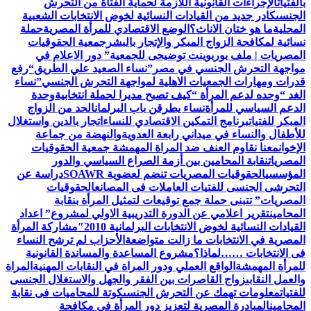
بالفتيات
الإجراءات القانونية اللازمة لحماية الفتاة من التحرش
الجنسى
كادر جديد من القيادات النسائية لخوض الانتخابات الشعبية
المحلية
ما هو ختان الاناث؟
الوضع الاقتصادي للمرأة المصرية
حملة
نسائية لمكافحة الزواج المبكر والإتجار بالبشر
جمعية الحقوقيات
المصريات | ملف بوربوينت توضيحى للجمعية
” دور الاعلام في
مواجهة التحرش الجنسي في مصر”
نساء الصعيد علي الطريق
“رفع
قدرات ومهارات الجمعيات الاهلية لمواجهة التحرش الجنسي”
نساء
الغد “وحده لدعم المرأة “
كيف تصبح مديرا لحملة انتخابية
وحدة
الدعم السياسي للمرأة
نساء يطرقن باب البرلمان
الحد من الزواج
المبكر للفتيات
برنامج التمكين الاقتصادي للنساء
اتجار بالدين واستغلال
للأطفال والنساء في ميداني رابعة العدويةوالنهضة من جماعة
الإخوان
معنا نقاوم العنف ضد المراة المهمشة جمعية الحقوقيات
المصريات
نقابة المحامين بين أزمة الصراع السياسي والدور
المؤسسي
الحقوقيات المصريات تنضم لعضوية SOAWR
دراسة عن
التحرشى الجنسى للفتيات العاملات فى المصانع
الحقوقيات
المصريات” تتبنى حملة جمع توقيعات لتمثيل المرأة بنقابة
المحامين
تقرير اعلامي عن الدورة التدريبية الاولي لمشروع” اعداد
القيادات النسائية لخوض الانتخابات البرلمانية 2010″
مشاركة المرأة
المصرية في الانتخابات ما زالت متواضعة
الأحزاب لم ترشح النساء
فى الانتخابات ……لماذا؟
مشروع المساعدة والمساندة القانونية
للمرأة المهمشة
الواقع العملي ودور المراة في النقابات المهنية
المراة
والعمل النقابى
زواج القاصرات بين الفقر والجهل والاستغلال الجنسى
للفتيات
معلومات تهمك عن التحرش الجنسى
كوتة للمحاميات فى نقابة
المحامين
المبادرة المصرية لتعزيز دور المرأة في مكافحة