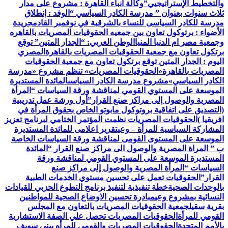
والتخطيط الإستراتيجيي”
وكالة أنباء القاهرة : مشروع على مدار
ثلاث سنوات بعنوان ” مدرسة الكادر السياسي “
الوفد : إنطلاق
مدرسة للكادر السياسى للنساء بالشرقية في نوفمبر القادم
جريدة
الأضواء : برتوكول تعاون بين جمعيه الحقوقيات المصريات بالقاهره
وجمعية مصر ام الدنيا المنيا
الوطن العربي: “الجدار المتين” توقع
برتكول تعاون مع جمعية الحقوقيات المصريات بالقاهرة
المصري
اليوم : الجدار المتين توقع برتكول تعاون مع جمعية الحقوقيات
المصريات بالقاهرة
«الحقوقيات المصريات» تنظم مشروع «مدرسة
الكادر السياسي»
مشروع مدرسة الكادر السياسى
المائدة المستديرة
الموسعة على المستوي القومي لمناقشة ورقة السياسات “المرأة
المصرية والوصول إلى مراكز صنع القرار”
أول ورشة عمل تدريبية
(التصديق على اتفاقية بروتوكول مابوتو الخاص بحقوق المرأة في
افريقيا )
الحقوقيات المصريات نظمت المؤتمر الختامي لبرنامج تعزيز
المشاركة السياسية للمرأة – وعي
تقرير اعلامى للمائدة المستديرة
الموسعة على المستوى القومى لمناقشة ورقة السياسات الخاصة
ب ” المراة المصرية والوصول الى مراكز صنع القرار “
المائدة
المستديرة الموسعة على المستوي القومي لمناقشة ورقة
السياسات “المرأة المصرية والوصول إلى مراكز صنع
القرار”
الحقوقيات تعمل على تحسين مستوي الخدمات الطبية
بالوحدات الصحية
خطة تنفيذية لتنفيذ برنامج التطوع الحزبي للقيادات
النسائية بمشروع وعي
مبادرة تحسين الاوضاع الصحية للمواطنين
بقرية سقيل
جمعية الحقوقيات المصريات بالتعاون مع المجلس
القومي للمرأة
الحقوقيات المصريات تحصل علي الصفة الاستشارية
بالأمم المتحدة
الحقوقيات المصريات والقومي للمرأه ببنى سويف