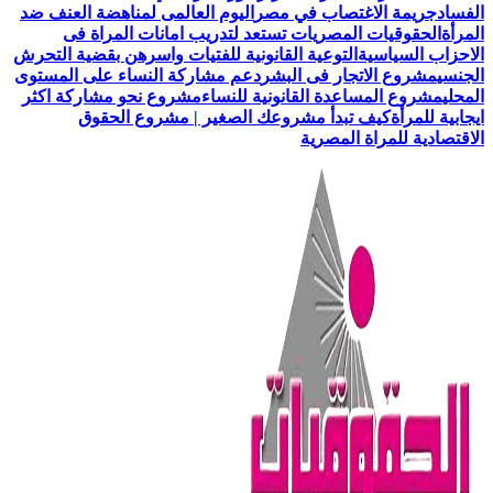
الفساد
جريمة الاغتصاب في مصر
اليوم العالمى لمناهضة العنف ضد
المرأة
الحقوقيات المصريات تستعد لتدريب امانات المراة فى
الاحزاب السياسية
التوعية القانونية للفتيات واسرهن بقضية التحرش
الجنسي
مشروع الاتجار فى البشر
دعم مشاركة النساء على المستوى
المحلي
مشروع المساعدة القانونية للنساء
مشروع نحو مشاركة اكثر
ايجابية للمرأة
كيف تبدأ مشروعك الصغير | مشروع الحقوق
الاقتصادية للمراة المصرية