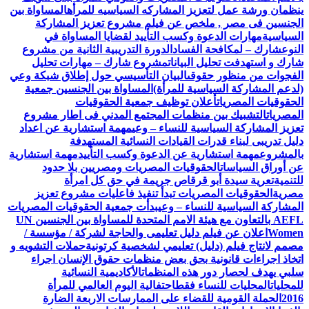
ينظمان ورشة عمل لتعزيز المشاركه السياسيه للمرأه
المساواة بين
الجنسين فى مصر , ملخص عن فيلم مشروع تعزيز المشاركة
السياسية
مهارات الدعوة وكسب التأييد لقضايا المساواة في
النوع
شارك – لمكافحة الفساد
الدورة التدريبية الثانية من مشروع
شارك و استهدفت تحليل البيانات
مشروع شارك – مهارات تحليل
الفجوات من منظور حقوقى
البيان التأسيسي حول إطلاق شبكة وعي
(لدعم المشاركة السياسية للمرأة)
المساواة بين الجنسين جمعية
الحقوقيات المصريات
أعلان توظيف جمعية الحقوقيات
المصريات
التشبيك بين منظمات المجتمع المدني فى اطار مشروع
تعزيز المشاركة السياسية للنساء – وعي
مهمة استشارية عن اعداد
دليل تدريبى لبناء قدرات القيادات النسائية المستهدفة
بالمشروع
مهمة استشارية عن الدعوة وكسب التأييد
مهمة استشارية
عن أوراق السياسات
الحقوقيات المصريات ومصريين بلا حدود
للتنمية
تعرية سيدة أبو قرقاص جريمة في حق كل امرأة
مصرية
الحقوقيات المصريات تبدأ تنفيذ فاعليات مشروع تعزيز
المشاركة السياسية للنساء – وعي
بدأت جمعية الحقوقيات المصريات
AEFL بالتعاون مع هيئة الامم المتحدة للمساواة بين الجنسين UN
Women
اعلان عن فيلم دليل تعليمى والحاجة لشركة / مؤسسة /
مصمم لانتاج فيلم (دليل) تعليمي لشخصية كرتونية
حملات التشويه و
اتخاذ اجراءات قانونية بحق بعض منظمات حقوق الإنسان اجراء
سلبي يهدف لحصار دور هذه المنظمات
الأكاديمية النسائية
للمحليات
المحليات للنساء فقط
احتفالية اليوم العالمي للمرأة
2016
الحملة القومية للقضاء على الممارسات الاربعة الضارة