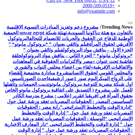
12 Cliff Dt, New York 00052, USA
+2000-509-0519
info@example.com
Trending News:
مشروع دعم وتعزيز المبادرات النسوية الاقليمية
بالتعاون مع هيئة دياكونيا السويدية.
تهنئة شبكة sowar egypt الجمعية
الوطنية للدفاع عن الحقوق والحريات للانضمام للتحالف
البروتوكول
الأفريقي لحقوق المرأة
فيلم وثائقي بعنوان ” *بروتوكول مابوتو* ”
الجزء الاول – يناقش مواد البروتوكول
فيلم وثائقي بعنوان ”
*بروتوكول مابوتو* ” الجزء الثاني – يناقش مواد البروتوكول
حلقة
نقاشية تحت عنوان «مصر والالتزامات الحقوقية في المعاهدات
والاتفاقيات الإفريقية»
لقاء بين اعضاء مجلس النواب والشوري
والمجلس القومي لحقوق الانسان
مشروع مبادارة مجتمعية للقضاء
على الزواج المبكر
البوم صور 1
صور ارشيفية
احدث الصور
تأسيس
اول شبكة مصرية للتوعية ببروتوكول مابوتو
تدىيب الجمعيات وتأهيلها
للعمل على مشروع ( التصديق على اتفاقية بروتوكول مابوتو الخاص
بحقوق المرأة في افريقيا )
تقرير اعلامى : مشرع مدرسة الكادر
السياسى
من المصدر : الحقوقيات المصريات تعقد ورشة عمل حول
“إدارة الوقت والتخطيط الإستراتيجى”
راية مصر : الحقوقيات
المصريات تعقد ورشة عمل حول ” إدارة الوقت والتخطيط
الإستراتيجيى “
الوسيلة : الحقوقيات المصريات تعقد ورشة عمل
حول ” إدارة الوقت والتخطيط الإستراتيجيى “
دار المعارف الاخبارية
: الحقوقيات المصريات تعقد ورشة عمل حول ” إدارة الوقت