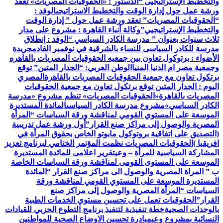
والتخطيط الإستراتيجيى “
الدستور : «الحقوقيات المصريات» تعقد
ورشة عمل حول إدارة الوقت والتخطيط الاستراتيجى
الوفد :
“الحقوقيات المصريات” تعقد ورشة عمل حول ” إدارة الوقت
والتخطيط الإستراتيجيي”
وكالة أنباء القاهرة : مشروع على مدار
ثلاث سنوات بعنوان ” مدرسة الكادر السياسي “
الوفد : إنطلاق
مدرسة للكادر السياسى للنساء بالشرقية في نوفمبر القادم
جريدة
الأضواء : برتوكول تعاون بين جمعيه الحقوقيات المصريات بالقاهره
وجمعية مصر ام الدنيا المنيا
الوطن العربي: “الجدار المتين” توقع
برتكول تعاون مع جمعية الحقوقيات المصريات بالقاهرة
المصري
اليوم : الجدار المتين توقع برتكول تعاون مع جمعية الحقوقيات
المصريات بالقاهرة
«الحقوقيات المصريات» تنظم مشروع «مدرسة
الكادر السياسي»
مشروع مدرسة الكادر السياسى
المائدة المستديرة
الموسعة على المستوي القومي لمناقشة ورقة السياسات “المرأة
المصرية والوصول إلى مراكز صنع القرار”
أول ورشة عمل تدريبية
(التصديق على اتفاقية بروتوكول مابوتو الخاص بحقوق المرأة في
افريقيا )
الحقوقيات المصريات نظمت المؤتمر الختامي لبرنامج تعزيز
المشاركة السياسية للمرأة – وعي
تقرير اعلامى للمائدة المستديرة
الموسعة على المستوى القومى لمناقشة ورقة السياسات الخاصة
ب ” المراة المصرية والوصول الى مراكز صنع القرار “
المائدة
المستديرة الموسعة على المستوي القومي لمناقشة ورقة
السياسات “المرأة المصرية والوصول إلى مراكز صنع
القرار”
الحقوقيات تعمل على تحسين مستوي الخدمات الطبية
بالوحدات الصحية
خطة تنفيذية لتنفيذ برنامج التطوع الحزبي للقيادات
النسائية بمشروع وعي
مبادرة تحسين الاوضاع الصحية للمواطنين