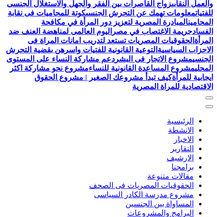
والعمل النقابى
زواج القاصرات بين الفقر والجهل والاستغلال الجنسى
للفتيات
معلومات تهمك عن التحرش الجنسى
كوتة للمحاميات فى نقابة
المحامين
المبادرة المصرية لتعزيز دور المرأة في مكافحة
الفساد
جريمة الاغتصاب في مصر
اليوم العالمى لمناهضة العنف ضد
المرأة
الحقوقيات المصريات تستعد لتدريب امانات المراة فى
الاحزاب السياسية
التوعية القانونية للفتيات واسرهن بقضية التحرش
الجنسي
مشروع الاتجار فى البشر
دعم مشاركة النساء على المستوى
المحلي
مشروع المساعدة القانونية للنساء
مشروع نحو مشاركة اكثر
ايجابية للمرأة
كيف تبدأ مشروعك الصغير | مشروع الحقوق
الاقتصادية للمراة المصرية
الرئيسية
الانشطة
الاخبار
التقارير
الارشيف
برامجنا
مقالات متنوعة
الحقوقيات المصريات فى الصحف
مشروع مدرسة الكادر السياسى
المساواة بين الجنسين
البرامج والمشروعات