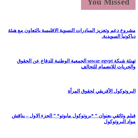
You Missed
مشروع دعم وتعزيز المبادرات النسوية الاقليمية بالتعاون مع هيئة
دياكونيا السويدية.
تهنئة شبكة sowar egypt الجمعية الوطنية للدفاع عن الحقوق
والحريات للانضمام للتحالف
البروتوكول الأفريقي لحقوق المرأة
فيلم وثائقي بعنوان ” *بروتوكول مابوتو* ” الجزء الاول – يناقش
مواد البروتوكول