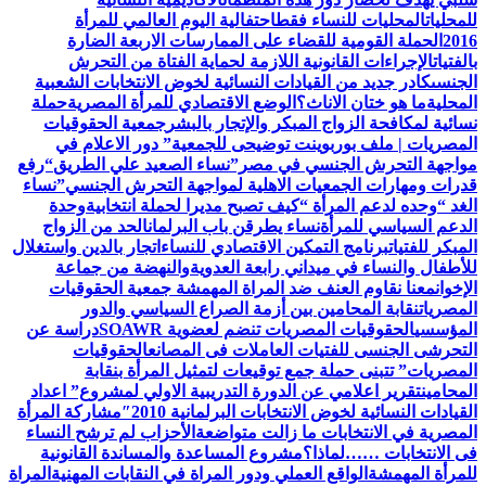
للمحليات
المحليات للنساء فقط
احتفالية اليوم العالمي للمرأة
2016
الحملة القومية للقضاء على الممارسات الاربعة الضارة
بالفتيات
الإجراءات القانونية اللازمة لحماية الفتاة من التحرش
الجنسى
كادر جديد من القيادات النسائية لخوض الانتخابات الشعبية
المحلية
ما هو ختان الاناث؟
الوضع الاقتصادي للمرأة المصرية
حملة
نسائية لمكافحة الزواج المبكر والإتجار بالبشر
جمعية الحقوقيات
المصريات | ملف بوربوينت توضيحى للجمعية
” دور الاعلام في
مواجهة التحرش الجنسي في مصر”
نساء الصعيد علي الطريق
“رفع
قدرات ومهارات الجمعيات الاهلية لمواجهة التحرش الجنسي”
نساء
الغد “وحده لدعم المرأة “
كيف تصبح مديرا لحملة انتخابية
وحدة
الدعم السياسي للمرأة
نساء يطرقن باب البرلمان
الحد من الزواج
المبكر للفتيات
برنامج التمكين الاقتصادي للنساء
اتجار بالدين واستغلال
للأطفال والنساء في ميداني رابعة العدويةوالنهضة من جماعة
الإخوان
معنا نقاوم العنف ضد المراة المهمشة جمعية الحقوقيات
المصريات
نقابة المحامين بين أزمة الصراع السياسي والدور
المؤسسي
الحقوقيات المصريات تنضم لعضوية SOAWR
دراسة عن
التحرشى الجنسى للفتيات العاملات فى المصانع
الحقوقيات
المصريات” تتبنى حملة جمع توقيعات لتمثيل المرأة بنقابة
المحامين
تقرير اعلامي عن الدورة التدريبية الاولي لمشروع” اعداد
القيادات النسائية لخوض الانتخابات البرلمانية 2010″
مشاركة المرأة
المصرية في الانتخابات ما زالت متواضعة
الأحزاب لم ترشح النساء
فى الانتخابات ……لماذا؟
مشروع المساعدة والمساندة القانونية
للمرأة المهمشة
الواقع العملي ودور المراة في النقابات المهنية
المراة