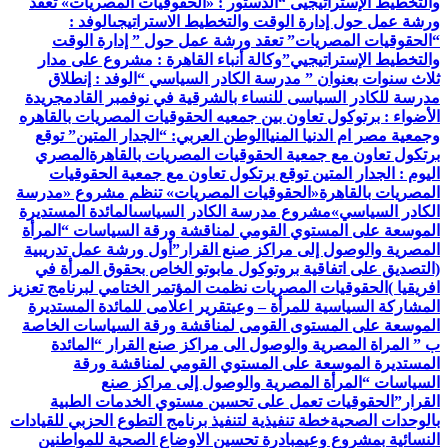
والتخطيط الإستراتيجيى “
الدستور : «الحقوقيات المصريات» تعقد
ورشة عمل حول إدارة الوقت والتخطيط الاستراتيجى
الوفد :
“الحقوقيات المصريات” تعقد ورشة عمل حول ” إدارة الوقت
والتخطيط الإستراتيجيي”
وكالة أنباء القاهرة : مشروع على مدار
ثلاث سنوات بعنوان ” مدرسة الكادر السياسي “
الوفد : إنطلاق
مدرسة للكادر السياسى للنساء بالشرقية في نوفمبر القادم
جريدة
الأضواء : برتوكول تعاون بين جمعيه الحقوقيات المصريات بالقاهره
وجمعية مصر ام الدنيا المنيا
الوطن العربي: “الجدار المتين” توقع
برتكول تعاون مع جمعية الحقوقيات المصريات بالقاهرة
المصري
اليوم : الجدار المتين توقع برتكول تعاون مع جمعية الحقوقيات
المصريات بالقاهرة
«الحقوقيات المصريات» تنظم مشروع «مدرسة
الكادر السياسي»
مشروع مدرسة الكادر السياسى
المائدة المستديرة
الموسعة على المستوي القومي لمناقشة ورقة السياسات “المرأة
المصرية والوصول إلى مراكز صنع القرار”
أول ورشة عمل تدريبية
(التصديق على اتفاقية بروتوكول مابوتو الخاص بحقوق المرأة في
افريقيا )
الحقوقيات المصريات نظمت المؤتمر الختامي لبرنامج تعزيز
المشاركة السياسية للمرأة – وعي
تقرير اعلامى للمائدة المستديرة
الموسعة على المستوى القومى لمناقشة ورقة السياسات الخاصة
ب ” المراة المصرية والوصول الى مراكز صنع القرار “
المائدة
المستديرة الموسعة على المستوي القومي لمناقشة ورقة
السياسات “المرأة المصرية والوصول إلى مراكز صنع
القرار”
الحقوقيات تعمل على تحسين مستوي الخدمات الطبية
بالوحدات الصحية
خطة تنفيذية لتنفيذ برنامج التطوع الحزبي للقيادات
النسائية بمشروع وعي
مبادرة تحسين الاوضاع الصحية للمواطنين