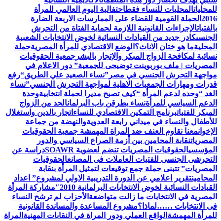
للمحليات
المحليات للنساء فقط
احتفالية اليوم العالمي للمرأة
2016
الحملة القومية للقضاء على الممارسات الاربعة الضارة
بالفتيات
الإجراءات القانونية اللازمة لحماية الفتاة من التحرش
الجنسى
كادر جديد من القيادات النسائية لخوض الانتخابات الشعبية
المحلية
ما هو ختان الاناث؟
الوضع الاقتصادي للمرأة المصرية
حملة
نسائية لمكافحة الزواج المبكر والإتجار بالبشر
جمعية الحقوقيات
المصريات | ملف بوربوينت توضيحى للجمعية
” دور الاعلام في
مواجهة التحرش الجنسي في مصر”
نساء الصعيد علي الطريق
“رفع
قدرات ومهارات الجمعيات الاهلية لمواجهة التحرش الجنسي”
نساء
الغد “وحده لدعم المرأة “
كيف تصبح مديرا لحملة انتخابية
وحدة
الدعم السياسي للمرأة
نساء يطرقن باب البرلمان
الحد من الزواج
المبكر للفتيات
برنامج التمكين الاقتصادي للنساء
اتجار بالدين واستغلال
للأطفال والنساء في ميداني رابعة العدويةوالنهضة من جماعة
الإخوان
معنا نقاوم العنف ضد المراة المهمشة جمعية الحقوقيات
المصريات
نقابة المحامين بين أزمة الصراع السياسي والدور
المؤسسي
الحقوقيات المصريات تنضم لعضوية SOAWR
دراسة عن
التحرشى الجنسى للفتيات العاملات فى المصانع
الحقوقيات
المصريات” تتبنى حملة جمع توقيعات لتمثيل المرأة بنقابة
المحامين
تقرير اعلامي عن الدورة التدريبية الاولي لمشروع” اعداد
القيادات النسائية لخوض الانتخابات البرلمانية 2010″
مشاركة المرأة
المصرية في الانتخابات ما زالت متواضعة
الأحزاب لم ترشح النساء
فى الانتخابات ……لماذا؟
مشروع المساعدة والمساندة القانونية
للمرأة المهمشة
الواقع العملي ودور المراة في النقابات المهنية
المراة