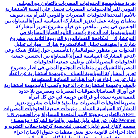
بقرية سقيل
جمعية الحقوقيات المصريات بالتعاون مع المجلس
القومي للمرأة
الحقوقيات المصريات تحصل علي الصفة الاستشارية
بالأمم المتحدة
الحقوقيات المصريات والقومي للمرأه ببنى سويف
ينظمان ورشة عمل لتعزيز المشاركه السياسيه للمرأه
المساواة بين
الجنسين فى مصر , ملخص عن فيلم مشروع تعزيز المشاركة
السياسية
مهارات الدعوة وكسب التأييد لقضايا المساواة في
النوع
شارك – لمكافحة الفساد
الدورة التدريبية الثانية من مشروع
شارك و استهدفت تحليل البيانات
مشروع شارك – مهارات تحليل
الفجوات من منظور حقوقى
البيان التأسيسي حول إطلاق شبكة وعي
(لدعم المشاركة السياسية للمرأة)
المساواة بين الجنسين جمعية
الحقوقيات المصريات
أعلان توظيف جمعية الحقوقيات
المصريات
التشبيك بين منظمات المجتمع المدني فى اطار مشروع
تعزيز المشاركة السياسية للنساء – وعي
مهمة استشارية عن اعداد
دليل تدريبى لبناء قدرات القيادات النسائية المستهدفة
بالمشروع
مهمة استشارية عن الدعوة وكسب التأييد
مهمة استشارية
عن أوراق السياسات
الحقوقيات المصريات ومصريين بلا حدود
للتنمية
تعرية سيدة أبو قرقاص جريمة في حق كل امرأة
مصرية
الحقوقيات المصريات تبدأ تنفيذ فاعليات مشروع تعزيز
المشاركة السياسية للنساء – وعي
بدأت جمعية الحقوقيات المصريات
AEFL بالتعاون مع هيئة الامم المتحدة للمساواة بين الجنسين UN
Women
اعلان عن فيلم دليل تعليمى والحاجة لشركة / مؤسسة /
مصمم لانتاج فيلم (دليل) تعليمي لشخصية كرتونية
حملات التشويه و
اتخاذ اجراءات قانونية بحق بعض منظمات حقوق الإنسان اجراء
سلبي يهدف لحصار دور هذه المنظمات
الأكاديمية النسائية