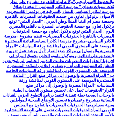
والتخطيط الإستراتيجيي”
وكالة أنباء القاهرة : مشروع على مدار
ثلاث سنوات بعنوان ” مدرسة الكادر السياسي “
الوفد : إنطلاق
مدرسة للكادر السياسى للنساء بالشرقية في نوفمبر القادم
جريدة
الأضواء : برتوكول تعاون بين جمعيه الحقوقيات المصريات بالقاهره
وجمعية مصر ام الدنيا المنيا
الوطن العربي: “الجدار المتين” توقع
برتكول تعاون مع جمعية الحقوقيات المصريات بالقاهرة
المصري
اليوم : الجدار المتين توقع برتكول تعاون مع جمعية الحقوقيات
المصريات بالقاهرة
«الحقوقيات المصريات» تنظم مشروع «مدرسة
الكادر السياسي»
مشروع مدرسة الكادر السياسى
المائدة المستديرة
الموسعة على المستوي القومي لمناقشة ورقة السياسات “المرأة
المصرية والوصول إلى مراكز صنع القرار”
أول ورشة عمل تدريبية
(التصديق على اتفاقية بروتوكول مابوتو الخاص بحقوق المرأة في
افريقيا )
الحقوقيات المصريات نظمت المؤتمر الختامي لبرنامج تعزيز
المشاركة السياسية للمرأة – وعي
تقرير اعلامى للمائدة المستديرة
الموسعة على المستوى القومى لمناقشة ورقة السياسات الخاصة
ب ” المراة المصرية والوصول الى مراكز صنع القرار “
المائدة
المستديرة الموسعة على المستوي القومي لمناقشة ورقة
السياسات “المرأة المصرية والوصول إلى مراكز صنع
القرار”
الحقوقيات تعمل على تحسين مستوي الخدمات الطبية
بالوحدات الصحية
خطة تنفيذية لتنفيذ برنامج التطوع الحزبي للقيادات
النسائية بمشروع وعي
مبادرة تحسين الاوضاع الصحية للمواطنين
بقرية سقيل
جمعية الحقوقيات المصريات بالتعاون مع المجلس
القومي للمرأة
الحقوقيات المصريات تحصل علي الصفة الاستشارية
بالأمم المتحدة
الحقوقيات المصريات والقومي للمرأه ببنى سويف