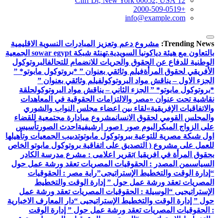
12 Cliff Dt, New York 00052, USA
+2000-509-0519
info@example.com
Trending News:
مشروع دعم وتعزيز المبادرات النسوية الاقليمية
بالتعاون مع هيئة دياكونيا السويدية.
تهنئة شبكة sowar egypt الجمعية
الوطنية للدفاع عن الحقوق والحريات للانضمام للتحالف
البروتوكول
الأفريقي لحقوق المرأة
فيلم وثائقي بعنوان ” *بروتوكول مابوتو* ”
الجزء الاول – يناقش مواد البروتوكول
فيلم وثائقي بعنوان ”
*بروتوكول مابوتو* ” الجزء الثاني – يناقش مواد البروتوكول
حلقة
نقاشية تحت عنوان «مصر والالتزامات الحقوقية في المعاهدات
والاتفاقيات الإفريقية»
لقاء بين اعضاء مجلس النواب والشوري
والمجلس القومي لحقوق الانسان
مشروع مبادارة مجتمعية للقضاء
على الزواج المبكر
البوم صور 1
صور ارشيفية
احدث الصور
تأسيس
اول شبكة مصرية للتوعية ببروتوكول مابوتو
تدىيب الجمعيات وتأهيلها
للعمل على مشروع ( التصديق على اتفاقية بروتوكول مابوتو الخاص
بحقوق المرأة في افريقيا )
تقرير اعلامى : مشرع مدرسة الكادر
السياسى
من المصدر : الحقوقيات المصريات تعقد ورشة عمل حول
“إدارة الوقت والتخطيط الإستراتيجى”
راية مصر : الحقوقيات
المصريات تعقد ورشة عمل حول ” إدارة الوقت والتخطيط
الإستراتيجيى “
الوسيلة : الحقوقيات المصريات تعقد ورشة عمل
حول ” إدارة الوقت والتخطيط الإستراتيجيى “
دار المعارف الاخبارية
: الحقوقيات المصريات تعقد ورشة عمل حول ” إدارة الوقت