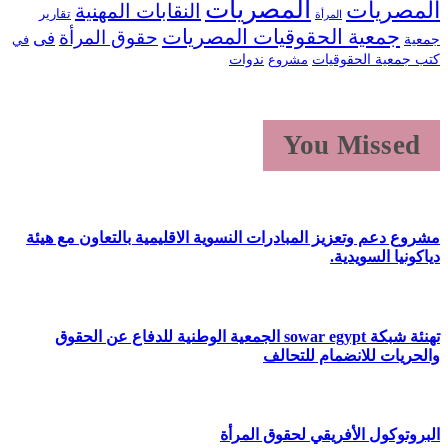
المصريات
المصريات
النقابات المهنية
تقارير
المرأة
جمعية الحقوقيات المصريات
حقوق المرأة
فى
جمعية
في
كتب جمعية الحقوقيات
ندوات
مشروع
You Missed
مشروع دعم وتعزيز المبادرات النسوية الاقليمية بالتعاون مع هيئة
دياكونيا السويدية.
تهنئة شبكة sowar egypt الجمعية الوطنية للدفاع عن الحقوق
والحريات للانضمام للتحالف
البروتوكول الأفريقي لحقوق المرأة