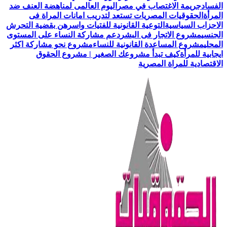
الفساد
جريمة الاغتصاب في مصر
اليوم العالمى لمناهضة العنف ضد
المرأة
الحقوقيات المصريات تستعد لتدريب امانات المراة فى
الاحزاب السياسية
التوعية القانونية للفتيات واسرهن بقضية التحرش
الجنسي
مشروع الاتجار فى البشر
دعم مشاركة النساء على المستوى
المحلي
مشروع المساعدة القانونية للنساء
مشروع نحو مشاركة اكثر
ايجابية للمرأة
كيف تبدأ مشروعك الصغير | مشروع الحقوق
الاقتصادية للمراة المصرية