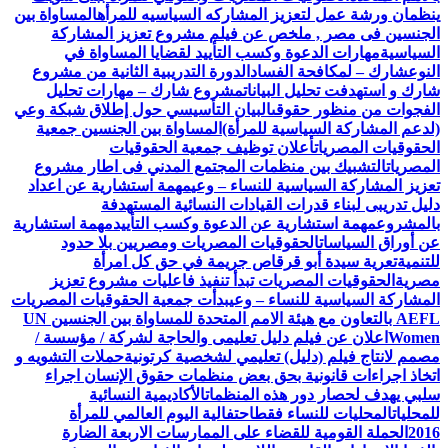
ينظمان ورشة عمل لتعزيز المشاركه السياسيه للمرأه
المساواة بين
الجنسين فى مصر , ملخص عن فيلم مشروع تعزيز المشاركة
السياسية
مهارات الدعوة وكسب التأييد لقضايا المساواة في
النوع
شارك – لمكافحة الفساد
الدورة التدريبية الثانية من مشروع
شارك و استهدفت تحليل البيانات
مشروع شارك – مهارات تحليل
الفجوات من منظور حقوقى
البيان التأسيسي حول إطلاق شبكة وعي
(لدعم المشاركة السياسية للمرأة)
المساواة بين الجنسين جمعية
الحقوقيات المصريات
أعلان توظيف جمعية الحقوقيات
المصريات
التشبيك بين منظمات المجتمع المدني فى اطار مشروع
تعزيز المشاركة السياسية للنساء – وعي
مهمة استشارية عن اعداد
دليل تدريبى لبناء قدرات القيادات النسائية المستهدفة
بالمشروع
مهمة استشارية عن الدعوة وكسب التأييد
مهمة استشارية
عن أوراق السياسات
الحقوقيات المصريات ومصريين بلا حدود
للتنمية
تعرية سيدة أبو قرقاص جريمة في حق كل امرأة
مصرية
الحقوقيات المصريات تبدأ تنفيذ فاعليات مشروع تعزيز
المشاركة السياسية للنساء – وعي
بدأت جمعية الحقوقيات المصريات
AEFL بالتعاون مع هيئة الامم المتحدة للمساواة بين الجنسين UN
Women
اعلان عن فيلم دليل تعليمى والحاجة لشركة / مؤسسة /
مصمم لانتاج فيلم (دليل) تعليمي لشخصية كرتونية
حملات التشويه و
اتخاذ اجراءات قانونية بحق بعض منظمات حقوق الإنسان اجراء
سلبي يهدف لحصار دور هذه المنظمات
الأكاديمية النسائية
للمحليات
المحليات للنساء فقط
احتفالية اليوم العالمي للمرأة
2016
الحملة القومية للقضاء على الممارسات الاربعة الضارة