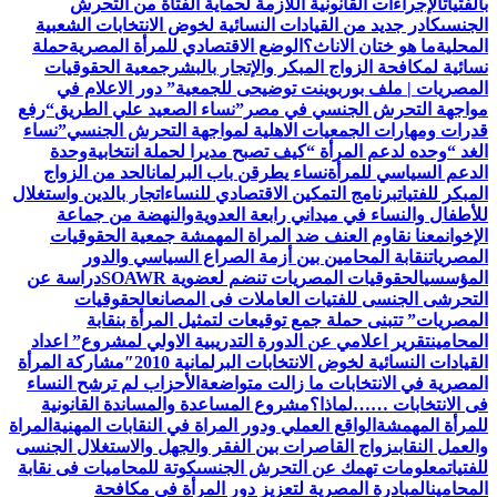
بالفتيات
الإجراءات القانونية اللازمة لحماية الفتاة من التحرش
الجنسى
كادر جديد من القيادات النسائية لخوض الانتخابات الشعبية
المحلية
ما هو ختان الاناث؟
الوضع الاقتصادي للمرأة المصرية
حملة
نسائية لمكافحة الزواج المبكر والإتجار بالبشر
جمعية الحقوقيات
المصريات | ملف بوربوينت توضيحى للجمعية
” دور الاعلام في
مواجهة التحرش الجنسي في مصر”
نساء الصعيد علي الطريق
“رفع
قدرات ومهارات الجمعيات الاهلية لمواجهة التحرش الجنسي”
نساء
الغد “وحده لدعم المرأة “
كيف تصبح مديرا لحملة انتخابية
وحدة
الدعم السياسي للمرأة
نساء يطرقن باب البرلمان
الحد من الزواج
المبكر للفتيات
برنامج التمكين الاقتصادي للنساء
اتجار بالدين واستغلال
للأطفال والنساء في ميداني رابعة العدويةوالنهضة من جماعة
الإخوان
معنا نقاوم العنف ضد المراة المهمشة جمعية الحقوقيات
المصريات
نقابة المحامين بين أزمة الصراع السياسي والدور
المؤسسي
الحقوقيات المصريات تنضم لعضوية SOAWR
دراسة عن
التحرشى الجنسى للفتيات العاملات فى المصانع
الحقوقيات
المصريات” تتبنى حملة جمع توقيعات لتمثيل المرأة بنقابة
المحامين
تقرير اعلامي عن الدورة التدريبية الاولي لمشروع” اعداد
القيادات النسائية لخوض الانتخابات البرلمانية 2010″
مشاركة المرأة
المصرية في الانتخابات ما زالت متواضعة
الأحزاب لم ترشح النساء
فى الانتخابات ……لماذا؟
مشروع المساعدة والمساندة القانونية
للمرأة المهمشة
الواقع العملي ودور المراة في النقابات المهنية
المراة
والعمل النقابى
زواج القاصرات بين الفقر والجهل والاستغلال الجنسى
للفتيات
معلومات تهمك عن التحرش الجنسى
كوتة للمحاميات فى نقابة
المحامين
المبادرة المصرية لتعزيز دور المرأة في مكافحة