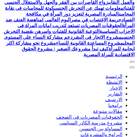
والعمل النقابى
زواج القاصرات بين الفقر والجهل والاستغلال الجنسى
للفتيات
معلومات تهمك عن التحرش الجنسى
كوتة للمحاميات فى نقابة
المحامين
المبادرة المصرية لتعزيز دور المرأة في مكافحة
الفساد
جريمة الاغتصاب في مصر
اليوم العالمى لمناهضة العنف ضد
المرأة
الحقوقيات المصريات تستعد لتدريب امانات المراة فى
الاحزاب السياسية
التوعية القانونية للفتيات واسرهن بقضية التحرش
الجنسي
مشروع الاتجار فى البشر
دعم مشاركة النساء على المستوى
المحلي
مشروع المساعدة القانونية للنساء
مشروع نحو مشاركة اكثر
ايجابية للمرأة
كيف تبدأ مشروعك الصغير | مشروع الحقوق
الاقتصادية للمراة المصرية
الرئيسية
الانشطة
الاخبار
التقارير
الارشيف
برامجنا
مقالات متنوعة
الحقوقيات المصريات فى الصحف
مشروع مدرسة الكادر السياسى
المساواة بين الجنسين
البرامج والمشروعات