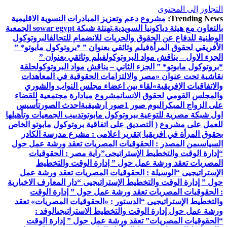
التجاوز إلى المحتوى
Trending News:
مشروع دعم وتعزيز المبادرات النسوية الاقليمية
بالتعاون مع هيئة دياكونيا السويدية.
تهنئة شبكة sowar egypt الجمعية
الوطنية للدفاع عن الحقوق والحريات للانضمام للتحالف
البروتوكول
الأفريقي لحقوق المرأة
فيلم وثائقي بعنوان ” *بروتوكول مابوتو* ”
الجزء الاول – يناقش مواد البروتوكول
فيلم وثائقي بعنوان ”
*بروتوكول مابوتو* ” الجزء الثاني – يناقش مواد البروتوكول
حلقة
نقاشية تحت عنوان «مصر والالتزامات الحقوقية في المعاهدات
والاتفاقيات الإفريقية»
لقاء بين اعضاء مجلس النواب والشوري
والمجلس القومي لحقوق الانسان
مشروع مبادارة مجتمعية للقضاء
على الزواج المبكر
البوم صور 1
صور ارشيفية
احدث الصور
تأسيس
اول شبكة مصرية للتوعية ببروتوكول مابوتو
تدىيب الجمعيات وتأهيلها
للعمل على مشروع ( التصديق على اتفاقية بروتوكول مابوتو الخاص
بحقوق المرأة في افريقيا )
تقرير اعلامى : مشرع مدرسة الكادر
السياسى
من المصدر : الحقوقيات المصريات تعقد ورشة عمل حول
“إدارة الوقت والتخطيط الإستراتيجى”
راية مصر : الحقوقيات
المصريات تعقد ورشة عمل حول ” إدارة الوقت والتخطيط
الإستراتيجيى “
الوسيلة : الحقوقيات المصريات تعقد ورشة عمل
حول ” إدارة الوقت والتخطيط الإستراتيجيى “
دار المعارف الاخبارية
: الحقوقيات المصريات تعقد ورشة عمل حول ” إدارة الوقت
والتخطيط الإستراتيجيى “
الدستور : «الحقوقيات المصريات» تعقد
ورشة عمل حول إدارة الوقت والتخطيط الاستراتيجى
الوفد :
“الحقوقيات المصريات” تعقد ورشة عمل حول ” إدارة الوقت