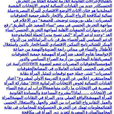
بالفتيات
الإجراءات القانونية اللازمة لحماية الفتاة من التحرش
الجنسى
كادر جديد من القيادات النسائية لخوض الانتخابات الشعبية
المحلية
ما هو ختان الاناث؟
الوضع الاقتصادي للمرأة المصرية
حملة
نسائية لمكافحة الزواج المبكر والإتجار بالبشر
جمعية الحقوقيات
المصريات | ملف بوربوينت توضيحى للجمعية
” دور الاعلام في
مواجهة التحرش الجنسي في مصر”
نساء الصعيد علي الطريق
“رفع
قدرات ومهارات الجمعيات الاهلية لمواجهة التحرش الجنسي”
نساء
الغد “وحده لدعم المرأة “
كيف تصبح مديرا لحملة انتخابية
وحدة
الدعم السياسي للمرأة
نساء يطرقن باب البرلمان
الحد من الزواج
المبكر للفتيات
برنامج التمكين الاقتصادي للنساء
اتجار بالدين واستغلال
للأطفال والنساء في ميداني رابعة العدويةوالنهضة من جماعة
الإخوان
معنا نقاوم العنف ضد المراة المهمشة جمعية الحقوقيات
المصريات
نقابة المحامين بين أزمة الصراع السياسي والدور
المؤسسي
الحقوقيات المصريات تنضم لعضوية SOAWR
دراسة عن
التحرشى الجنسى للفتيات العاملات فى المصانع
الحقوقيات
المصريات” تتبنى حملة جمع توقيعات لتمثيل المرأة بنقابة
المحامين
تقرير اعلامي عن الدورة التدريبية الاولي لمشروع” اعداد
القيادات النسائية لخوض الانتخابات البرلمانية 2010″
مشاركة المرأة
المصرية في الانتخابات ما زالت متواضعة
الأحزاب لم ترشح النساء
فى الانتخابات ……لماذا؟
مشروع المساعدة والمساندة القانونية
للمرأة المهمشة
الواقع العملي ودور المراة في النقابات المهنية
المراة
والعمل النقابى
زواج القاصرات بين الفقر والجهل والاستغلال الجنسى
للفتيات
معلومات تهمك عن التحرش الجنسى
كوتة للمحاميات فى نقابة
المحامين
المبادرة المصرية لتعزيز دور المرأة في مكافحة