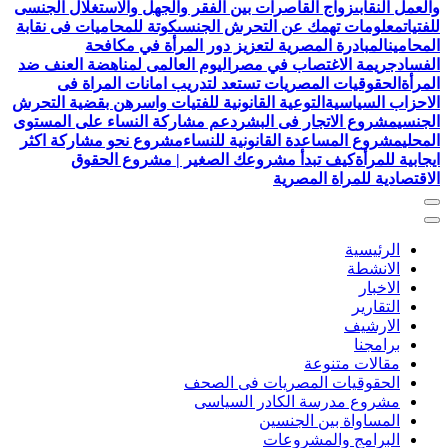
والعمل النقابى
زواج القاصرات بين الفقر والجهل والاستغلال الجنسى
للفتيات
معلومات تهمك عن التحرش الجنسى
كوتة للمحاميات فى نقابة
المحامين
المبادرة المصرية لتعزيز دور المرأة في مكافحة
الفساد
جريمة الاغتصاب في مصر
اليوم العالمى لمناهضة العنف ضد
المرأة
الحقوقيات المصريات تستعد لتدريب امانات المراة فى
الاحزاب السياسية
التوعية القانونية للفتيات واسرهن بقضية التحرش
الجنسي
مشروع الاتجار فى البشر
دعم مشاركة النساء على المستوى
المحلي
مشروع المساعدة القانونية للنساء
مشروع نحو مشاركة اكثر
ايجابية للمرأة
كيف تبدأ مشروعك الصغير | مشروع الحقوق
الاقتصادية للمراة المصرية
الرئيسية
الانشطة
الاخبار
التقارير
الارشيف
برامجنا
مقالات متنوعة
الحقوقيات المصريات فى الصحف
مشروع مدرسة الكادر السياسى
المساواة بين الجنسين
البرامج والمشروعات