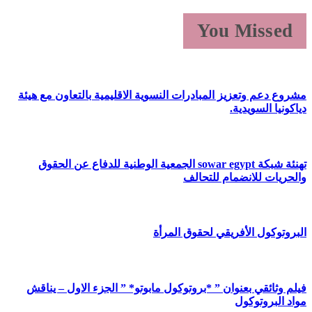
You Missed
مشروع دعم وتعزيز المبادرات النسوية الاقليمية بالتعاون مع هيئة
دياكونيا السويدية.
تهنئة شبكة sowar egypt الجمعية الوطنية للدفاع عن الحقوق
والحريات للانضمام للتحالف
البروتوكول الأفريقي لحقوق المرأة
فيلم وثائقي بعنوان ” *بروتوكول مابوتو* ” الجزء الاول – يناقش
مواد البروتوكول