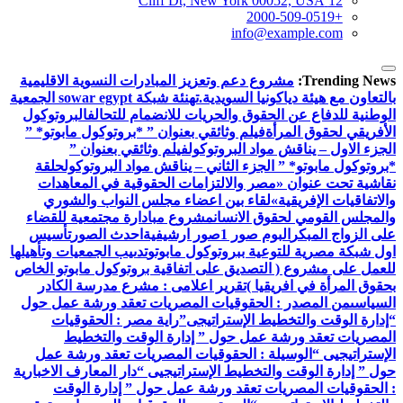
12 Cliff Dt, New York 00052, USA
+2000-509-0519
info@example.com
Trending News:
مشروع دعم وتعزيز المبادرات النسوية الاقليمية
بالتعاون مع هيئة دياكونيا السويدية.
تهنئة شبكة sowar egypt الجمعية
الوطنية للدفاع عن الحقوق والحريات للانضمام للتحالف
البروتوكول
الأفريقي لحقوق المرأة
فيلم وثائقي بعنوان ” *بروتوكول مابوتو* ”
الجزء الاول – يناقش مواد البروتوكول
فيلم وثائقي بعنوان ”
*بروتوكول مابوتو* ” الجزء الثاني – يناقش مواد البروتوكول
حلقة
نقاشية تحت عنوان «مصر والالتزامات الحقوقية في المعاهدات
والاتفاقيات الإفريقية»
لقاء بين اعضاء مجلس النواب والشوري
والمجلس القومي لحقوق الانسان
مشروع مبادارة مجتمعية للقضاء
على الزواج المبكر
البوم صور 1
صور ارشيفية
احدث الصور
تأسيس
اول شبكة مصرية للتوعية ببروتوكول مابوتو
تدىيب الجمعيات وتأهيلها
للعمل على مشروع ( التصديق على اتفاقية بروتوكول مابوتو الخاص
بحقوق المرأة في افريقيا )
تقرير اعلامى : مشرع مدرسة الكادر
السياسى
من المصدر : الحقوقيات المصريات تعقد ورشة عمل حول
“إدارة الوقت والتخطيط الإستراتيجى”
راية مصر : الحقوقيات
المصريات تعقد ورشة عمل حول ” إدارة الوقت والتخطيط
الإستراتيجيى “
الوسيلة : الحقوقيات المصريات تعقد ورشة عمل
حول ” إدارة الوقت والتخطيط الإستراتيجيى “
دار المعارف الاخبارية
: الحقوقيات المصريات تعقد ورشة عمل حول ” إدارة الوقت