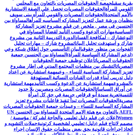
بقرية سقيل
جمعية الحقوقيات المصريات بالتعاون مع المجلس
القومي للمرأة
الحقوقيات المصريات تحصل علي الصفة الاستشارية
بالأمم المتحدة
الحقوقيات المصريات والقومي للمرأه ببنى سويف
ينظمان ورشة عمل لتعزيز المشاركه السياسيه للمرأه
المساواة بين
الجنسين فى مصر , ملخص عن فيلم مشروع تعزيز المشاركة
السياسية
مهارات الدعوة وكسب التأييد لقضايا المساواة في
النوع
شارك – لمكافحة الفساد
الدورة التدريبية الثانية من مشروع
شارك و استهدفت تحليل البيانات
مشروع شارك – مهارات تحليل
الفجوات من منظور حقوقى
البيان التأسيسي حول إطلاق شبكة وعي
(لدعم المشاركة السياسية للمرأة)
المساواة بين الجنسين جمعية
الحقوقيات المصريات
أعلان توظيف جمعية الحقوقيات
المصريات
التشبيك بين منظمات المجتمع المدني فى اطار مشروع
تعزيز المشاركة السياسية للنساء – وعي
مهمة استشارية عن اعداد
دليل تدريبى لبناء قدرات القيادات النسائية المستهدفة
بالمشروع
مهمة استشارية عن الدعوة وكسب التأييد
مهمة استشارية
عن أوراق السياسات
الحقوقيات المصريات ومصريين بلا حدود
للتنمية
تعرية سيدة أبو قرقاص جريمة في حق كل امرأة
مصرية
الحقوقيات المصريات تبدأ تنفيذ فاعليات مشروع تعزيز
المشاركة السياسية للنساء – وعي
بدأت جمعية الحقوقيات المصريات
AEFL بالتعاون مع هيئة الامم المتحدة للمساواة بين الجنسين UN
Women
اعلان عن فيلم دليل تعليمى والحاجة لشركة / مؤسسة /
مصمم لانتاج فيلم (دليل) تعليمي لشخصية كرتونية
حملات التشويه و
اتخاذ اجراءات قانونية بحق بعض منظمات حقوق الإنسان اجراء
سلبي يهدف لحصار دور هذه المنظمات
الأكاديمية النسائية