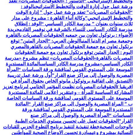
والتخطيط الإستراتيجيى “
الدستور : «الحقوقيات المصريات» تعقد
ورشة عمل حول إدارة الوقت والتخطيط الاستراتيجى
الوفد :
“الحقوقيات المصريات” تعقد ورشة عمل حول ” إدارة الوقت
والتخطيط الإستراتيجيي”
وكالة أنباء القاهرة : مشروع على مدار
ثلاث سنوات بعنوان ” مدرسة الكادر السياسي “
الوفد : إنطلاق
مدرسة للكادر السياسى للنساء بالشرقية في نوفمبر القادم
جريدة
الأضواء : برتوكول تعاون بين جمعيه الحقوقيات المصريات بالقاهره
وجمعية مصر ام الدنيا المنيا
الوطن العربي: “الجدار المتين” توقع
برتكول تعاون مع جمعية الحقوقيات المصريات بالقاهرة
المصري
اليوم : الجدار المتين توقع برتكول تعاون مع جمعية الحقوقيات
المصريات بالقاهرة
«الحقوقيات المصريات» تنظم مشروع «مدرسة
الكادر السياسي»
مشروع مدرسة الكادر السياسى
المائدة المستديرة
الموسعة على المستوي القومي لمناقشة ورقة السياسات “المرأة
المصرية والوصول إلى مراكز صنع القرار”
أول ورشة عمل تدريبية
(التصديق على اتفاقية بروتوكول مابوتو الخاص بحقوق المرأة في
افريقيا )
الحقوقيات المصريات نظمت المؤتمر الختامي لبرنامج تعزيز
المشاركة السياسية للمرأة – وعي
تقرير اعلامى للمائدة المستديرة
الموسعة على المستوى القومى لمناقشة ورقة السياسات الخاصة
ب ” المراة المصرية والوصول الى مراكز صنع القرار “
المائدة
المستديرة الموسعة على المستوي القومي لمناقشة ورقة
السياسات “المرأة المصرية والوصول إلى مراكز صنع
القرار”
الحقوقيات تعمل على تحسين مستوي الخدمات الطبية
بالوحدات الصحية
خطة تنفيذية لتنفيذ برنامج التطوع الحزبي للقيادات
النسائية بمشروع وعي
مبادرة تحسين الاوضاع الصحية للمواطنين