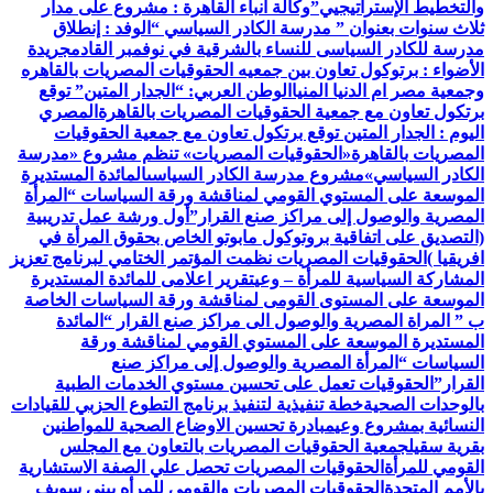
والتخطيط الإستراتيجيي”
وكالة أنباء القاهرة : مشروع على مدار
ثلاث سنوات بعنوان ” مدرسة الكادر السياسي “
الوفد : إنطلاق
مدرسة للكادر السياسى للنساء بالشرقية في نوفمبر القادم
جريدة
الأضواء : برتوكول تعاون بين جمعيه الحقوقيات المصريات بالقاهره
وجمعية مصر ام الدنيا المنيا
الوطن العربي: “الجدار المتين” توقع
برتكول تعاون مع جمعية الحقوقيات المصريات بالقاهرة
المصري
اليوم : الجدار المتين توقع برتكول تعاون مع جمعية الحقوقيات
المصريات بالقاهرة
«الحقوقيات المصريات» تنظم مشروع «مدرسة
الكادر السياسي»
مشروع مدرسة الكادر السياسى
المائدة المستديرة
الموسعة على المستوي القومي لمناقشة ورقة السياسات “المرأة
المصرية والوصول إلى مراكز صنع القرار”
أول ورشة عمل تدريبية
(التصديق على اتفاقية بروتوكول مابوتو الخاص بحقوق المرأة في
افريقيا )
الحقوقيات المصريات نظمت المؤتمر الختامي لبرنامج تعزيز
المشاركة السياسية للمرأة – وعي
تقرير اعلامى للمائدة المستديرة
الموسعة على المستوى القومى لمناقشة ورقة السياسات الخاصة
ب ” المراة المصرية والوصول الى مراكز صنع القرار “
المائدة
المستديرة الموسعة على المستوي القومي لمناقشة ورقة
السياسات “المرأة المصرية والوصول إلى مراكز صنع
القرار”
الحقوقيات تعمل على تحسين مستوي الخدمات الطبية
بالوحدات الصحية
خطة تنفيذية لتنفيذ برنامج التطوع الحزبي للقيادات
النسائية بمشروع وعي
مبادرة تحسين الاوضاع الصحية للمواطنين
بقرية سقيل
جمعية الحقوقيات المصريات بالتعاون مع المجلس
القومي للمرأة
الحقوقيات المصريات تحصل علي الصفة الاستشارية
بالأمم المتحدة
الحقوقيات المصريات والقومي للمرأه ببنى سويف