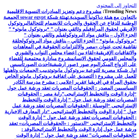
التجاوز إلى المحتوى
Trending News:
مشروع دعم وتعزيز المبادرات النسوية الاقليمية
بالتعاون مع هيئة دياكونيا السويدية.
تهنئة شبكة sowar egypt الجمعية
الوطنية للدفاع عن الحقوق والحريات للانضمام للتحالف
البروتوكول
الأفريقي لحقوق المرأة
فيلم وثائقي بعنوان ” *بروتوكول مابوتو* ”
الجزء الاول – يناقش مواد البروتوكول
فيلم وثائقي بعنوان ”
*بروتوكول مابوتو* ” الجزء الثاني – يناقش مواد البروتوكول
حلقة
نقاشية تحت عنوان «مصر والالتزامات الحقوقية في المعاهدات
والاتفاقيات الإفريقية»
لقاء بين اعضاء مجلس النواب والشوري
والمجلس القومي لحقوق الانسان
مشروع مبادارة مجتمعية للقضاء
على الزواج المبكر
البوم صور 1
صور ارشيفية
احدث الصور
تأسيس
اول شبكة مصرية للتوعية ببروتوكول مابوتو
تدىيب الجمعيات وتأهيلها
للعمل على مشروع ( التصديق على اتفاقية بروتوكول مابوتو الخاص
بحقوق المرأة في افريقيا )
تقرير اعلامى : مشرع مدرسة الكادر
السياسى
من المصدر : الحقوقيات المصريات تعقد ورشة عمل حول
“إدارة الوقت والتخطيط الإستراتيجى”
راية مصر : الحقوقيات
المصريات تعقد ورشة عمل حول ” إدارة الوقت والتخطيط
الإستراتيجيى “
الوسيلة : الحقوقيات المصريات تعقد ورشة عمل
حول ” إدارة الوقت والتخطيط الإستراتيجيى “
دار المعارف الاخبارية
: الحقوقيات المصريات تعقد ورشة عمل حول ” إدارة الوقت
والتخطيط الإستراتيجيى “
الدستور : «الحقوقيات المصريات» تعقد
ورشة عمل حول إدارة الوقت والتخطيط الاستراتيجى
الوفد :
“الحقوقيات المصريات” تعقد ورشة عمل حول ” إدارة الوقت