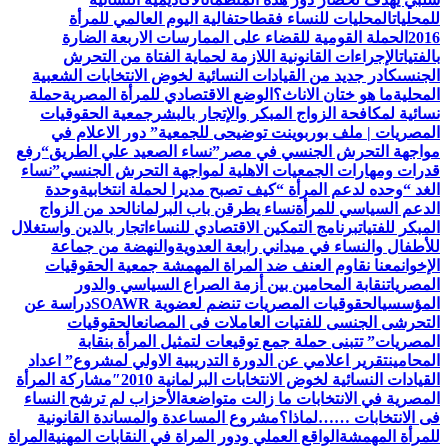
للمحليات
المحليات للنساء فقط
احتفالية اليوم العالمي للمرأة
2016
الحملة القومية للقضاء على الممارسات الاربعة الضارة
بالفتيات
الإجراءات القانونية اللازمة لحماية الفتاة من التحرش
الجنسى
كادر جديد من القيادات النسائية لخوض الانتخابات الشعبية
المحلية
ما هو ختان الاناث؟
الوضع الاقتصادي للمرأة المصرية
حملة
نسائية لمكافحة الزواج المبكر والإتجار بالبشر
جمعية الحقوقيات
المصريات | ملف بوربوينت توضيحى للجمعية
” دور الاعلام في
مواجهة التحرش الجنسي في مصر”
نساء الصعيد علي الطريق
“رفع
قدرات ومهارات الجمعيات الاهلية لمواجهة التحرش الجنسي”
نساء
الغد “وحده لدعم المرأة “
كيف تصبح مديرا لحملة انتخابية
وحدة
الدعم السياسي للمرأة
نساء يطرقن باب البرلمان
الحد من الزواج
المبكر للفتيات
برنامج التمكين الاقتصادي للنساء
اتجار بالدين واستغلال
للأطفال والنساء في ميداني رابعة العدويةوالنهضة من جماعة
الإخوان
معنا نقاوم العنف ضد المراة المهمشة جمعية الحقوقيات
المصريات
نقابة المحامين بين أزمة الصراع السياسي والدور
المؤسسي
الحقوقيات المصريات تنضم لعضوية SOAWR
دراسة عن
التحرشى الجنسى للفتيات العاملات فى المصانع
الحقوقيات
المصريات” تتبنى حملة جمع توقيعات لتمثيل المرأة بنقابة
المحامين
تقرير اعلامي عن الدورة التدريبية الاولي لمشروع” اعداد
القيادات النسائية لخوض الانتخابات البرلمانية 2010″
مشاركة المرأة
المصرية في الانتخابات ما زالت متواضعة
الأحزاب لم ترشح النساء
فى الانتخابات ……لماذا؟
مشروع المساعدة والمساندة القانونية
للمرأة المهمشة
الواقع العملي ودور المراة في النقابات المهنية
المراة