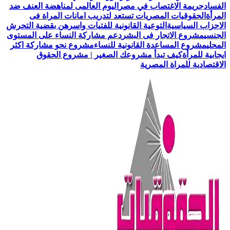
الفساد
جريمة الاغتصاب في مصر
اليوم العالمى لمناهضة العنف ضد
المرأة
الحقوقيات المصريات تستعد لتدريب امانات المراة فى
الاحزاب السياسية
التوعية القانونية للفتيات واسرهن بقضية التحرش
الجنسي
مشروع الاتجار فى البشر
دعم مشاركة النساء على المستوى
المحلي
مشروع المساعدة القانونية للنساء
مشروع نحو مشاركة اكثر
ايجابية للمرأة
كيف تبدأ مشروعك الصغير | مشروع الحقوق
الاقتصادية للمراة المصرية