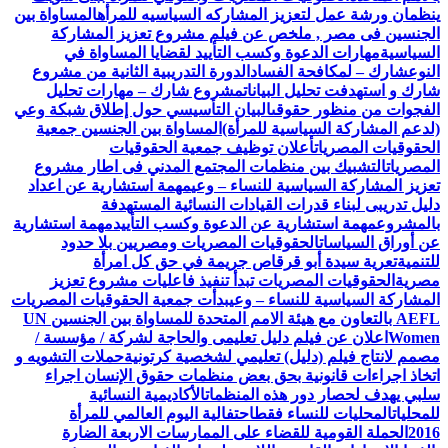
ينظمان ورشة عمل لتعزيز المشاركه السياسيه للمرأه
المساواة بين
الجنسين فى مصر , ملخص عن فيلم مشروع تعزيز المشاركة
السياسية
مهارات الدعوة وكسب التأييد لقضايا المساواة في
النوع
شارك – لمكافحة الفساد
الدورة التدريبية الثانية من مشروع
شارك و استهدفت تحليل البيانات
مشروع شارك – مهارات تحليل
الفجوات من منظور حقوقى
البيان التأسيسي حول إطلاق شبكة وعي
(لدعم المشاركة السياسية للمرأة)
المساواة بين الجنسين جمعية
الحقوقيات المصريات
أعلان توظيف جمعية الحقوقيات
المصريات
التشبيك بين منظمات المجتمع المدني فى اطار مشروع
تعزيز المشاركة السياسية للنساء – وعي
مهمة استشارية عن اعداد
دليل تدريبى لبناء قدرات القيادات النسائية المستهدفة
بالمشروع
مهمة استشارية عن الدعوة وكسب التأييد
مهمة استشارية
عن أوراق السياسات
الحقوقيات المصريات ومصريين بلا حدود
للتنمية
تعرية سيدة أبو قرقاص جريمة في حق كل امرأة
مصرية
الحقوقيات المصريات تبدأ تنفيذ فاعليات مشروع تعزيز
المشاركة السياسية للنساء – وعي
بدأت جمعية الحقوقيات المصريات
AEFL بالتعاون مع هيئة الامم المتحدة للمساواة بين الجنسين UN
Women
اعلان عن فيلم دليل تعليمى والحاجة لشركة / مؤسسة /
مصمم لانتاج فيلم (دليل) تعليمي لشخصية كرتونية
حملات التشويه و
اتخاذ اجراءات قانونية بحق بعض منظمات حقوق الإنسان اجراء
سلبي يهدف لحصار دور هذه المنظمات
الأكاديمية النسائية
للمحليات
المحليات للنساء فقط
احتفالية اليوم العالمي للمرأة
2016
الحملة القومية للقضاء على الممارسات الاربعة الضارة