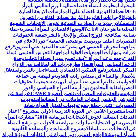
للمحليات
المحليات للنساء فقط
احتفالية اليوم العالمي للمرأة
2016
الحملة القومية للقضاء على الممارسات الاربعة الضارة
بالفتيات
الإجراءات القانونية اللازمة لحماية الفتاة من التحرش
الجنسى
كادر جديد من القيادات النسائية لخوض الانتخابات الشعبية
المحلية
ما هو ختان الاناث؟
الوضع الاقتصادي للمرأة المصرية
حملة
نسائية لمكافحة الزواج المبكر والإتجار بالبشر
جمعية الحقوقيات
المصريات | ملف بوربوينت توضيحى للجمعية
” دور الاعلام في
مواجهة التحرش الجنسي في مصر”
نساء الصعيد علي الطريق
“رفع
قدرات ومهارات الجمعيات الاهلية لمواجهة التحرش الجنسي”
نساء
الغد “وحده لدعم المرأة “
كيف تصبح مديرا لحملة انتخابية
وحدة
الدعم السياسي للمرأة
نساء يطرقن باب البرلمان
الحد من الزواج
المبكر للفتيات
برنامج التمكين الاقتصادي للنساء
اتجار بالدين واستغلال
للأطفال والنساء في ميداني رابعة العدويةوالنهضة من جماعة
الإخوان
معنا نقاوم العنف ضد المراة المهمشة جمعية الحقوقيات
المصريات
نقابة المحامين بين أزمة الصراع السياسي والدور
المؤسسي
الحقوقيات المصريات تنضم لعضوية SOAWR
دراسة عن
التحرشى الجنسى للفتيات العاملات فى المصانع
الحقوقيات
المصريات” تتبنى حملة جمع توقيعات لتمثيل المرأة بنقابة
المحامين
تقرير اعلامي عن الدورة التدريبية الاولي لمشروع” اعداد
القيادات النسائية لخوض الانتخابات البرلمانية 2010″
مشاركة المرأة
المصرية في الانتخابات ما زالت متواضعة
الأحزاب لم ترشح النساء
فى الانتخابات ……لماذا؟
مشروع المساعدة والمساندة القانونية
للمرأة المهمشة
الواقع العملي ودور المراة في النقابات المهنية
المراة