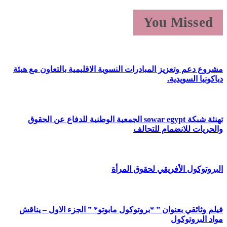
You Missed
مشروع دعم وتعزيز المبادرات النسوية الاقليمية بالتعاون مع هيئة
دياكونيا السويدية.
تهنئة شبكة sowar egypt الجمعية الوطنية للدفاع عن الحقوق
والحريات للانضمام للتحالف
البروتوكول الأفريقي لحقوق المرأة
فيلم وثائقي بعنوان ” *بروتوكول مابوتو* ” الجزء الاول – يناقش
مواد البروتوكول