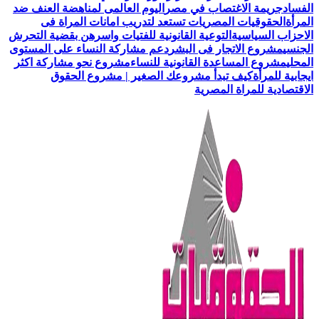
الفساد
جريمة الاغتصاب في مصر
اليوم العالمى لمناهضة العنف ضد
المرأة
الحقوقيات المصريات تستعد لتدريب امانات المراة فى
الاحزاب السياسية
التوعية القانونية للفتيات واسرهن بقضية التحرش
الجنسي
مشروع الاتجار فى البشر
دعم مشاركة النساء على المستوى
المحلي
مشروع المساعدة القانونية للنساء
مشروع نحو مشاركة اكثر
ايجابية للمرأة
كيف تبدأ مشروعك الصغير | مشروع الحقوق
الاقتصادية للمراة المصرية