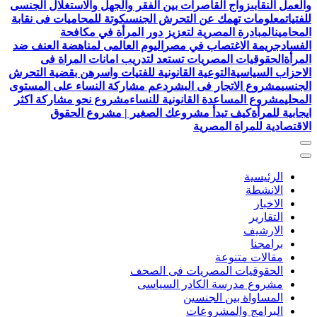
والعمل النقابى
زواج القاصرات بين الفقر والجهل والاستغلال الجنسى
للفتيات
معلومات تهمك عن التحرش الجنسى
كوتة للمحاميات فى نقابة
المحامين
المبادرة المصرية لتعزيز دور المرأة في مكافحة
الفساد
جريمة الاغتصاب في مصر
اليوم العالمى لمناهضة العنف ضد
المرأة
الحقوقيات المصريات تستعد لتدريب امانات المراة فى
الاحزاب السياسية
التوعية القانونية للفتيات واسرهن بقضية التحرش
الجنسي
مشروع الاتجار فى البشر
دعم مشاركة النساء على المستوى
المحلي
مشروع المساعدة القانونية للنساء
مشروع نحو مشاركة اكثر
ايجابية للمرأة
كيف تبدأ مشروعك الصغير | مشروع الحقوق
الاقتصادية للمراة المصرية
الرئيسية
الانشطة
الاخبار
التقارير
الارشيف
برامجنا
مقالات متنوعة
الحقوقيات المصريات فى الصحف
مشروع مدرسة الكادر السياسى
المساواة بين الجنسين
البرامج والمشروعات