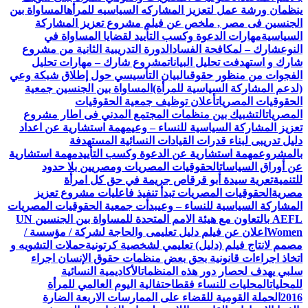
ينظمان ورشة عمل لتعزيز المشاركه السياسيه للمرأه
المساواة بين
الجنسين فى مصر , ملخص عن فيلم مشروع تعزيز المشاركة
السياسية
مهارات الدعوة وكسب التأييد لقضايا المساواة في
النوع
شارك – لمكافحة الفساد
الدورة التدريبية الثانية من مشروع
شارك و استهدفت تحليل البيانات
مشروع شارك – مهارات تحليل
الفجوات من منظور حقوقى
البيان التأسيسي حول إطلاق شبكة وعي
(لدعم المشاركة السياسية للمرأة)
المساواة بين الجنسين جمعية
الحقوقيات المصريات
أعلان توظيف جمعية الحقوقيات
المصريات
التشبيك بين منظمات المجتمع المدني فى اطار مشروع
تعزيز المشاركة السياسية للنساء – وعي
مهمة استشارية عن اعداد
دليل تدريبى لبناء قدرات القيادات النسائية المستهدفة
بالمشروع
مهمة استشارية عن الدعوة وكسب التأييد
مهمة استشارية
عن أوراق السياسات
الحقوقيات المصريات ومصريين بلا حدود
للتنمية
تعرية سيدة أبو قرقاص جريمة في حق كل امرأة
مصرية
الحقوقيات المصريات تبدأ تنفيذ فاعليات مشروع تعزيز
المشاركة السياسية للنساء – وعي
بدأت جمعية الحقوقيات المصريات
AEFL بالتعاون مع هيئة الامم المتحدة للمساواة بين الجنسين UN
Women
اعلان عن فيلم دليل تعليمى والحاجة لشركة / مؤسسة /
مصمم لانتاج فيلم (دليل) تعليمي لشخصية كرتونية
حملات التشويه و
اتخاذ اجراءات قانونية بحق بعض منظمات حقوق الإنسان اجراء
سلبي يهدف لحصار دور هذه المنظمات
الأكاديمية النسائية
للمحليات
المحليات للنساء فقط
احتفالية اليوم العالمي للمرأة
2016
الحملة القومية للقضاء على الممارسات الاربعة الضارة