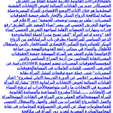
بالفتيات
الإجراءات القانونية اللازمة لحماية الفتاة من التحرش
الجنسى
كادر جديد من القيادات النسائية لخوض الانتخابات الشعبية
المحلية
ما هو ختان الاناث؟
الوضع الاقتصادي للمرأة المصرية
حملة
نسائية لمكافحة الزواج المبكر والإتجار بالبشر
جمعية الحقوقيات
المصريات | ملف بوربوينت توضيحى للجمعية
” دور الاعلام في
مواجهة التحرش الجنسي في مصر”
نساء الصعيد علي الطريق
“رفع
قدرات ومهارات الجمعيات الاهلية لمواجهة التحرش الجنسي”
نساء
الغد “وحده لدعم المرأة “
كيف تصبح مديرا لحملة انتخابية
وحدة
الدعم السياسي للمرأة
نساء يطرقن باب البرلمان
الحد من الزواج
المبكر للفتيات
برنامج التمكين الاقتصادي للنساء
اتجار بالدين واستغلال
للأطفال والنساء في ميداني رابعة العدويةوالنهضة من جماعة
الإخوان
معنا نقاوم العنف ضد المراة المهمشة جمعية الحقوقيات
المصريات
نقابة المحامين بين أزمة الصراع السياسي والدور
المؤسسي
الحقوقيات المصريات تنضم لعضوية SOAWR
دراسة عن
التحرشى الجنسى للفتيات العاملات فى المصانع
الحقوقيات
المصريات” تتبنى حملة جمع توقيعات لتمثيل المرأة بنقابة
المحامين
تقرير اعلامي عن الدورة التدريبية الاولي لمشروع” اعداد
القيادات النسائية لخوض الانتخابات البرلمانية 2010″
مشاركة المرأة
المصرية في الانتخابات ما زالت متواضعة
الأحزاب لم ترشح النساء
فى الانتخابات ……لماذا؟
مشروع المساعدة والمساندة القانونية
للمرأة المهمشة
الواقع العملي ودور المراة في النقابات المهنية
المراة
والعمل النقابى
زواج القاصرات بين الفقر والجهل والاستغلال الجنسى
للفتيات
معلومات تهمك عن التحرش الجنسى
كوتة للمحاميات فى نقابة
المحامين
المبادرة المصرية لتعزيز دور المرأة في مكافحة