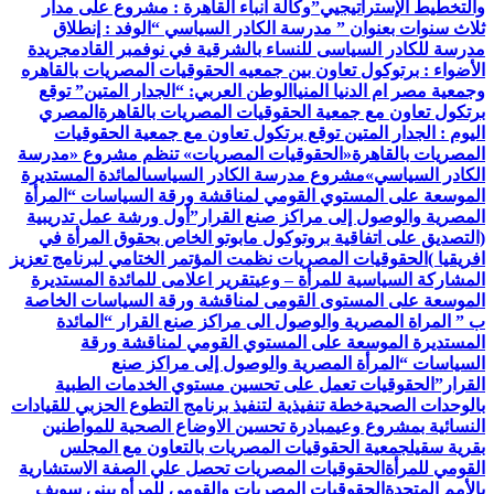
والتخطيط الإستراتيجيي”
وكالة أنباء القاهرة : مشروع على مدار
ثلاث سنوات بعنوان ” مدرسة الكادر السياسي “
الوفد : إنطلاق
مدرسة للكادر السياسى للنساء بالشرقية في نوفمبر القادم
جريدة
الأضواء : برتوكول تعاون بين جمعيه الحقوقيات المصريات بالقاهره
وجمعية مصر ام الدنيا المنيا
الوطن العربي: “الجدار المتين” توقع
برتكول تعاون مع جمعية الحقوقيات المصريات بالقاهرة
المصري
اليوم : الجدار المتين توقع برتكول تعاون مع جمعية الحقوقيات
المصريات بالقاهرة
«الحقوقيات المصريات» تنظم مشروع «مدرسة
الكادر السياسي»
مشروع مدرسة الكادر السياسى
المائدة المستديرة
الموسعة على المستوي القومي لمناقشة ورقة السياسات “المرأة
المصرية والوصول إلى مراكز صنع القرار”
أول ورشة عمل تدريبية
(التصديق على اتفاقية بروتوكول مابوتو الخاص بحقوق المرأة في
افريقيا )
الحقوقيات المصريات نظمت المؤتمر الختامي لبرنامج تعزيز
المشاركة السياسية للمرأة – وعي
تقرير اعلامى للمائدة المستديرة
الموسعة على المستوى القومى لمناقشة ورقة السياسات الخاصة
ب ” المراة المصرية والوصول الى مراكز صنع القرار “
المائدة
المستديرة الموسعة على المستوي القومي لمناقشة ورقة
السياسات “المرأة المصرية والوصول إلى مراكز صنع
القرار”
الحقوقيات تعمل على تحسين مستوي الخدمات الطبية
بالوحدات الصحية
خطة تنفيذية لتنفيذ برنامج التطوع الحزبي للقيادات
النسائية بمشروع وعي
مبادرة تحسين الاوضاع الصحية للمواطنين
بقرية سقيل
جمعية الحقوقيات المصريات بالتعاون مع المجلس
القومي للمرأة
الحقوقيات المصريات تحصل علي الصفة الاستشارية
بالأمم المتحدة
الحقوقيات المصريات والقومي للمرأه ببنى سويف