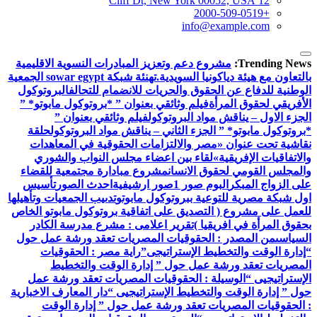
12 Cliff Dt, New York 00052, USA
+2000-509-0519
info@example.com
Trending News:
مشروع دعم وتعزيز المبادرات النسوية الاقليمية
بالتعاون مع هيئة دياكونيا السويدية.
تهنئة شبكة sowar egypt الجمعية
الوطنية للدفاع عن الحقوق والحريات للانضمام للتحالف
البروتوكول
الأفريقي لحقوق المرأة
فيلم وثائقي بعنوان ” *بروتوكول مابوتو* ”
الجزء الاول – يناقش مواد البروتوكول
فيلم وثائقي بعنوان ”
*بروتوكول مابوتو* ” الجزء الثاني – يناقش مواد البروتوكول
حلقة
نقاشية تحت عنوان «مصر والالتزامات الحقوقية في المعاهدات
والاتفاقيات الإفريقية»
لقاء بين اعضاء مجلس النواب والشوري
والمجلس القومي لحقوق الانسان
مشروع مبادارة مجتمعية للقضاء
على الزواج المبكر
البوم صور 1
صور ارشيفية
احدث الصور
تأسيس
اول شبكة مصرية للتوعية ببروتوكول مابوتو
تدىيب الجمعيات وتأهيلها
للعمل على مشروع ( التصديق على اتفاقية بروتوكول مابوتو الخاص
بحقوق المرأة في افريقيا )
تقرير اعلامى : مشرع مدرسة الكادر
السياسى
من المصدر : الحقوقيات المصريات تعقد ورشة عمل حول
“إدارة الوقت والتخطيط الإستراتيجى”
راية مصر : الحقوقيات
المصريات تعقد ورشة عمل حول ” إدارة الوقت والتخطيط
الإستراتيجيى “
الوسيلة : الحقوقيات المصريات تعقد ورشة عمل
حول ” إدارة الوقت والتخطيط الإستراتيجيى “
دار المعارف الاخبارية
: الحقوقيات المصريات تعقد ورشة عمل حول ” إدارة الوقت