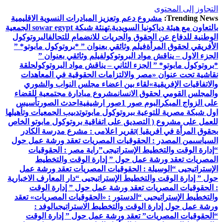
التجاوز إلى المحتوى
Trending News:
مشروع دعم وتعزيز المبادرات النسوية الاقليمية
بالتعاون مع هيئة دياكونيا السويدية.
تهنئة شبكة sowar egypt الجمعية
الوطنية للدفاع عن الحقوق والحريات للانضمام للتحالف
البروتوكول
الأفريقي لحقوق المرأة
فيلم وثائقي بعنوان ” *بروتوكول مابوتو* ”
الجزء الاول – يناقش مواد البروتوكول
فيلم وثائقي بعنوان ”
*بروتوكول مابوتو* ” الجزء الثاني – يناقش مواد البروتوكول
حلقة
نقاشية تحت عنوان «مصر والالتزامات الحقوقية في المعاهدات
والاتفاقيات الإفريقية»
لقاء بين اعضاء مجلس النواب والشوري
والمجلس القومي لحقوق الانسان
مشروع مبادارة مجتمعية للقضاء
على الزواج المبكر
البوم صور 1
صور ارشيفية
احدث الصور
تأسيس
اول شبكة مصرية للتوعية ببروتوكول مابوتو
تدىيب الجمعيات وتأهيلها
للعمل على مشروع ( التصديق على اتفاقية بروتوكول مابوتو الخاص
بحقوق المرأة في افريقيا )
تقرير اعلامى : مشرع مدرسة الكادر
السياسى
من المصدر : الحقوقيات المصريات تعقد ورشة عمل حول
“إدارة الوقت والتخطيط الإستراتيجى”
راية مصر : الحقوقيات
المصريات تعقد ورشة عمل حول ” إدارة الوقت والتخطيط
الإستراتيجيى “
الوسيلة : الحقوقيات المصريات تعقد ورشة عمل
حول ” إدارة الوقت والتخطيط الإستراتيجيى “
دار المعارف الاخبارية
: الحقوقيات المصريات تعقد ورشة عمل حول ” إدارة الوقت
والتخطيط الإستراتيجيى “
الدستور : «الحقوقيات المصريات» تعقد
ورشة عمل حول إدارة الوقت والتخطيط الاستراتيجى
الوفد :
“الحقوقيات المصريات” تعقد ورشة عمل حول ” إدارة الوقت