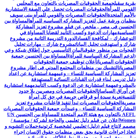
بقرية سقيل
جمعية الحقوقيات المصريات بالتعاون مع المجلس
القومي للمرأة
الحقوقيات المصريات تحصل علي الصفة الاستشارية
بالأمم المتحدة
الحقوقيات المصريات والقومي للمرأه ببنى سويف
ينظمان ورشة عمل لتعزيز المشاركه السياسيه للمرأه
المساواة بين
الجنسين فى مصر , ملخص عن فيلم مشروع تعزيز المشاركة
السياسية
مهارات الدعوة وكسب التأييد لقضايا المساواة في
النوع
شارك – لمكافحة الفساد
الدورة التدريبية الثانية من مشروع
شارك و استهدفت تحليل البيانات
مشروع شارك – مهارات تحليل
الفجوات من منظور حقوقى
البيان التأسيسي حول إطلاق شبكة وعي
(لدعم المشاركة السياسية للمرأة)
المساواة بين الجنسين جمعية
الحقوقيات المصريات
أعلان توظيف جمعية الحقوقيات
المصريات
التشبيك بين منظمات المجتمع المدني فى اطار مشروع
تعزيز المشاركة السياسية للنساء – وعي
مهمة استشارية عن اعداد
دليل تدريبى لبناء قدرات القيادات النسائية المستهدفة
بالمشروع
مهمة استشارية عن الدعوة وكسب التأييد
مهمة استشارية
عن أوراق السياسات
الحقوقيات المصريات ومصريين بلا حدود
للتنمية
تعرية سيدة أبو قرقاص جريمة في حق كل امرأة
مصرية
الحقوقيات المصريات تبدأ تنفيذ فاعليات مشروع تعزيز
المشاركة السياسية للنساء – وعي
بدأت جمعية الحقوقيات المصريات
AEFL بالتعاون مع هيئة الامم المتحدة للمساواة بين الجنسين UN
Women
اعلان عن فيلم دليل تعليمى والحاجة لشركة / مؤسسة /
مصمم لانتاج فيلم (دليل) تعليمي لشخصية كرتونية
حملات التشويه و
اتخاذ اجراءات قانونية بحق بعض منظمات حقوق الإنسان اجراء
سلبي يهدف لحصار دور هذه المنظمات
الأكاديمية النسائية