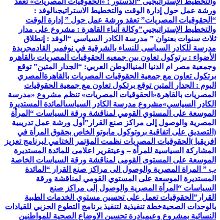
والتخطيط الإستراتيجيى “
الدستور : «الحقوقيات المصريات» تعقد
ورشة عمل حول إدارة الوقت والتخطيط الاستراتيجى
الوفد :
“الحقوقيات المصريات” تعقد ورشة عمل حول ” إدارة الوقت
والتخطيط الإستراتيجيي”
وكالة أنباء القاهرة : مشروع على مدار
ثلاث سنوات بعنوان ” مدرسة الكادر السياسي “
الوفد : إنطلاق
مدرسة للكادر السياسى للنساء بالشرقية في نوفمبر القادم
جريدة
الأضواء : برتوكول تعاون بين جمعيه الحقوقيات المصريات بالقاهره
وجمعية مصر ام الدنيا المنيا
الوطن العربي: “الجدار المتين” توقع
برتكول تعاون مع جمعية الحقوقيات المصريات بالقاهرة
المصري
اليوم : الجدار المتين توقع برتكول تعاون مع جمعية الحقوقيات
المصريات بالقاهرة
«الحقوقيات المصريات» تنظم مشروع «مدرسة
الكادر السياسي»
مشروع مدرسة الكادر السياسى
المائدة المستديرة
الموسعة على المستوي القومي لمناقشة ورقة السياسات “المرأة
المصرية والوصول إلى مراكز صنع القرار”
أول ورشة عمل تدريبية
(التصديق على اتفاقية بروتوكول مابوتو الخاص بحقوق المرأة في
افريقيا )
الحقوقيات المصريات نظمت المؤتمر الختامي لبرنامج تعزيز
المشاركة السياسية للمرأة – وعي
تقرير اعلامى للمائدة المستديرة
الموسعة على المستوى القومى لمناقشة ورقة السياسات الخاصة
ب ” المراة المصرية والوصول الى مراكز صنع القرار “
المائدة
المستديرة الموسعة على المستوي القومي لمناقشة ورقة
السياسات “المرأة المصرية والوصول إلى مراكز صنع
القرار”
الحقوقيات تعمل على تحسين مستوي الخدمات الطبية
بالوحدات الصحية
خطة تنفيذية لتنفيذ برنامج التطوع الحزبي للقيادات
النسائية بمشروع وعي
مبادرة تحسين الاوضاع الصحية للمواطنين