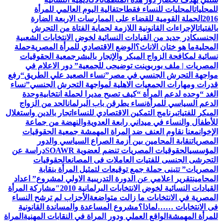
للمحليات
المحليات للنساء فقط
احتفالية اليوم العالمي للمرأة
2016
الحملة القومية للقضاء على الممارسات الاربعة الضارة
بالفتيات
الإجراءات القانونية اللازمة لحماية الفتاة من التحرش
الجنسى
كادر جديد من القيادات النسائية لخوض الانتخابات الشعبية
المحلية
ما هو ختان الاناث؟
الوضع الاقتصادي للمرأة المصرية
حملة
نسائية لمكافحة الزواج المبكر والإتجار بالبشر
جمعية الحقوقيات
المصريات | ملف بوربوينت توضيحى للجمعية
” دور الاعلام في
مواجهة التحرش الجنسي في مصر”
نساء الصعيد علي الطريق
“رفع
قدرات ومهارات الجمعيات الاهلية لمواجهة التحرش الجنسي”
نساء
الغد “وحده لدعم المرأة “
كيف تصبح مديرا لحملة انتخابية
وحدة
الدعم السياسي للمرأة
نساء يطرقن باب البرلمان
الحد من الزواج
المبكر للفتيات
برنامج التمكين الاقتصادي للنساء
اتجار بالدين واستغلال
للأطفال والنساء في ميداني رابعة العدويةوالنهضة من جماعة
الإخوان
معنا نقاوم العنف ضد المراة المهمشة جمعية الحقوقيات
المصريات
نقابة المحامين بين أزمة الصراع السياسي والدور
المؤسسي
الحقوقيات المصريات تنضم لعضوية SOAWR
دراسة عن
التحرشى الجنسى للفتيات العاملات فى المصانع
الحقوقيات
المصريات” تتبنى حملة جمع توقيعات لتمثيل المرأة بنقابة
المحامين
تقرير اعلامي عن الدورة التدريبية الاولي لمشروع” اعداد
القيادات النسائية لخوض الانتخابات البرلمانية 2010″
مشاركة المرأة
المصرية في الانتخابات ما زالت متواضعة
الأحزاب لم ترشح النساء
فى الانتخابات ……لماذا؟
مشروع المساعدة والمساندة القانونية
للمرأة المهمشة
الواقع العملي ودور المراة في النقابات المهنية
المراة