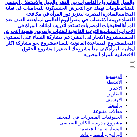
والعمل النقابى
زواج القاصرات بين الفقر والجهل والاستغلال الجنسى
للفتيات
معلومات تهمك عن التحرش الجنسى
كوتة للمحاميات فى نقابة
المحامين
المبادرة المصرية لتعزيز دور المرأة في مكافحة
الفساد
جريمة الاغتصاب في مصر
اليوم العالمى لمناهضة العنف ضد
المرأة
الحقوقيات المصريات تستعد لتدريب امانات المراة فى
الاحزاب السياسية
التوعية القانونية للفتيات واسرهن بقضية التحرش
الجنسي
مشروع الاتجار فى البشر
دعم مشاركة النساء على المستوى
المحلي
مشروع المساعدة القانونية للنساء
مشروع نحو مشاركة اكثر
ايجابية للمرأة
كيف تبدأ مشروعك الصغير | مشروع الحقوق
الاقتصادية للمراة المصرية
الرئيسية
الانشطة
الاخبار
التقارير
الارشيف
برامجنا
مقالات متنوعة
الحقوقيات المصريات فى الصحف
مشروع مدرسة الكادر السياسى
المساواة بين الجنسين
البرامج والمشروعات