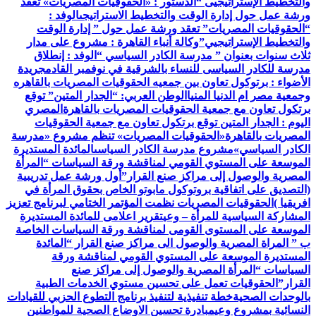
والتخطيط الإستراتيجيى “
الدستور : «الحقوقيات المصريات» تعقد
ورشة عمل حول إدارة الوقت والتخطيط الاستراتيجى
الوفد :
“الحقوقيات المصريات” تعقد ورشة عمل حول ” إدارة الوقت
والتخطيط الإستراتيجيي”
وكالة أنباء القاهرة : مشروع على مدار
ثلاث سنوات بعنوان ” مدرسة الكادر السياسي “
الوفد : إنطلاق
مدرسة للكادر السياسى للنساء بالشرقية في نوفمبر القادم
جريدة
الأضواء : برتوكول تعاون بين جمعيه الحقوقيات المصريات بالقاهره
وجمعية مصر ام الدنيا المنيا
الوطن العربي: “الجدار المتين” توقع
برتكول تعاون مع جمعية الحقوقيات المصريات بالقاهرة
المصري
اليوم : الجدار المتين توقع برتكول تعاون مع جمعية الحقوقيات
المصريات بالقاهرة
«الحقوقيات المصريات» تنظم مشروع «مدرسة
الكادر السياسي»
مشروع مدرسة الكادر السياسى
المائدة المستديرة
الموسعة على المستوي القومي لمناقشة ورقة السياسات “المرأة
المصرية والوصول إلى مراكز صنع القرار”
أول ورشة عمل تدريبية
(التصديق على اتفاقية بروتوكول مابوتو الخاص بحقوق المرأة في
افريقيا )
الحقوقيات المصريات نظمت المؤتمر الختامي لبرنامج تعزيز
المشاركة السياسية للمرأة – وعي
تقرير اعلامى للمائدة المستديرة
الموسعة على المستوى القومى لمناقشة ورقة السياسات الخاصة
ب ” المراة المصرية والوصول الى مراكز صنع القرار “
المائدة
المستديرة الموسعة على المستوي القومي لمناقشة ورقة
السياسات “المرأة المصرية والوصول إلى مراكز صنع
القرار”
الحقوقيات تعمل على تحسين مستوي الخدمات الطبية
بالوحدات الصحية
خطة تنفيذية لتنفيذ برنامج التطوع الحزبي للقيادات
النسائية بمشروع وعي
مبادرة تحسين الاوضاع الصحية للمواطنين