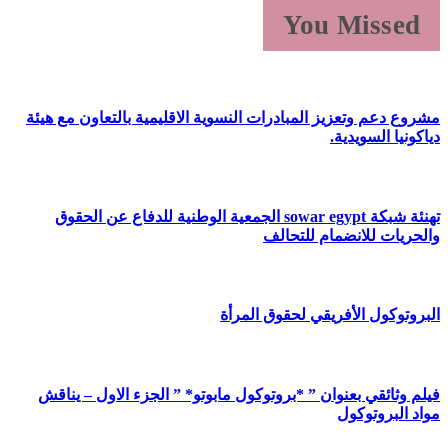
You Missed
مشروع دعم وتعزيز المبادرات النسوية الاقليمية بالتعاون مع هيئة
دياكونيا السويدية.
تهنئة شبكة sowar egypt الجمعية الوطنية للدفاع عن الحقوق
والحريات للانضمام للتحالف
البروتوكول الأفريقي لحقوق المرأة
فيلم وثائقي بعنوان ” *بروتوكول مابوتو* ” الجزء الاول – يناقش
مواد البروتوكول