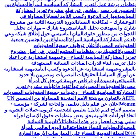
ينظمان ورشة عمل لتعزيز المشاركه السياسيه للمرأه
المساواة بين
الجنسين فى مصر , ملخص عن فيلم مشروع تعزيز المشاركة
السياسية
مهارات الدعوة وكسب التأييد لقضايا المساواة في
النوع
شارك – لمكافحة الفساد
الدورة التدريبية الثانية من مشروع
شارك و استهدفت تحليل البيانات
مشروع شارك – مهارات تحليل
الفجوات من منظور حقوقى
البيان التأسيسي حول إطلاق شبكة وعي
(لدعم المشاركة السياسية للمرأة)
المساواة بين الجنسين جمعية
الحقوقيات المصريات
أعلان توظيف جمعية الحقوقيات
المصريات
التشبيك بين منظمات المجتمع المدني فى اطار مشروع
تعزيز المشاركة السياسية للنساء – وعي
مهمة استشارية عن اعداد
دليل تدريبى لبناء قدرات القيادات النسائية المستهدفة
بالمشروع
مهمة استشارية عن الدعوة وكسب التأييد
مهمة استشارية
عن أوراق السياسات
الحقوقيات المصريات ومصريين بلا حدود
للتنمية
تعرية سيدة أبو قرقاص جريمة في حق كل امرأة
مصرية
الحقوقيات المصريات تبدأ تنفيذ فاعليات مشروع تعزيز
المشاركة السياسية للنساء – وعي
بدأت جمعية الحقوقيات المصريات
AEFL بالتعاون مع هيئة الامم المتحدة للمساواة بين الجنسين UN
Women
اعلان عن فيلم دليل تعليمى والحاجة لشركة / مؤسسة /
مصمم لانتاج فيلم (دليل) تعليمي لشخصية كرتونية
حملات التشويه و
اتخاذ اجراءات قانونية بحق بعض منظمات حقوق الإنسان اجراء
سلبي يهدف لحصار دور هذه المنظمات
الأكاديمية النسائية
للمحليات
المحليات للنساء فقط
احتفالية اليوم العالمي للمرأة
2016
الحملة القومية للقضاء على الممارسات الاربعة الضارة