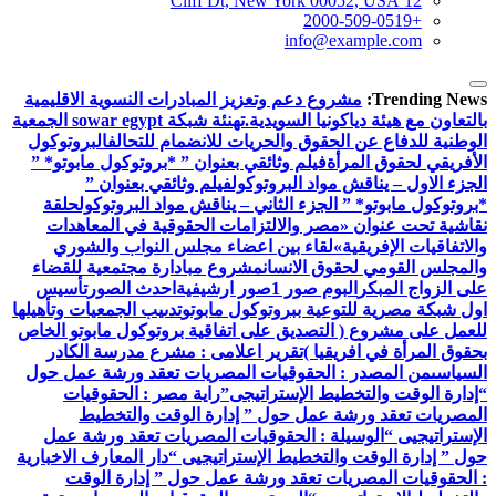
12 Cliff Dt, New York 00052, USA
+2000-509-0519
info@example.com
Trending News:
مشروع دعم وتعزيز المبادرات النسوية الاقليمية
بالتعاون مع هيئة دياكونيا السويدية.
تهنئة شبكة sowar egypt الجمعية
الوطنية للدفاع عن الحقوق والحريات للانضمام للتحالف
البروتوكول
الأفريقي لحقوق المرأة
فيلم وثائقي بعنوان ” *بروتوكول مابوتو* ”
الجزء الاول – يناقش مواد البروتوكول
فيلم وثائقي بعنوان ”
*بروتوكول مابوتو* ” الجزء الثاني – يناقش مواد البروتوكول
حلقة
نقاشية تحت عنوان «مصر والالتزامات الحقوقية في المعاهدات
والاتفاقيات الإفريقية»
لقاء بين اعضاء مجلس النواب والشوري
والمجلس القومي لحقوق الانسان
مشروع مبادارة مجتمعية للقضاء
على الزواج المبكر
البوم صور 1
صور ارشيفية
احدث الصور
تأسيس
اول شبكة مصرية للتوعية ببروتوكول مابوتو
تدىيب الجمعيات وتأهيلها
للعمل على مشروع ( التصديق على اتفاقية بروتوكول مابوتو الخاص
بحقوق المرأة في افريقيا )
تقرير اعلامى : مشرع مدرسة الكادر
السياسى
من المصدر : الحقوقيات المصريات تعقد ورشة عمل حول
“إدارة الوقت والتخطيط الإستراتيجى”
راية مصر : الحقوقيات
المصريات تعقد ورشة عمل حول ” إدارة الوقت والتخطيط
الإستراتيجيى “
الوسيلة : الحقوقيات المصريات تعقد ورشة عمل
حول ” إدارة الوقت والتخطيط الإستراتيجيى “
دار المعارف الاخبارية
: الحقوقيات المصريات تعقد ورشة عمل حول ” إدارة الوقت