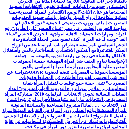
بالفتيات
الإجراءات القانونية اللازمة لحماية الفتاة من التحرش
الجنسى
كادر جديد من القيادات النسائية لخوض الانتخابات الشعبية
المحلية
ما هو ختان الاناث؟
الوضع الاقتصادي للمرأة المصرية
حملة
نسائية لمكافحة الزواج المبكر والإتجار بالبشر
جمعية الحقوقيات
المصريات | ملف بوربوينت توضيحى للجمعية
” دور الاعلام في
مواجهة التحرش الجنسي في مصر”
نساء الصعيد علي الطريق
“رفع
قدرات ومهارات الجمعيات الاهلية لمواجهة التحرش الجنسي”
نساء
الغد “وحده لدعم المرأة “
كيف تصبح مديرا لحملة انتخابية
وحدة
الدعم السياسي للمرأة
نساء يطرقن باب البرلمان
الحد من الزواج
المبكر للفتيات
برنامج التمكين الاقتصادي للنساء
اتجار بالدين واستغلال
للأطفال والنساء في ميداني رابعة العدويةوالنهضة من جماعة
الإخوان
معنا نقاوم العنف ضد المراة المهمشة جمعية الحقوقيات
المصريات
نقابة المحامين بين أزمة الصراع السياسي والدور
المؤسسي
الحقوقيات المصريات تنضم لعضوية SOAWR
دراسة عن
التحرشى الجنسى للفتيات العاملات فى المصانع
الحقوقيات
المصريات” تتبنى حملة جمع توقيعات لتمثيل المرأة بنقابة
المحامين
تقرير اعلامي عن الدورة التدريبية الاولي لمشروع” اعداد
القيادات النسائية لخوض الانتخابات البرلمانية 2010″
مشاركة المرأة
المصرية في الانتخابات ما زالت متواضعة
الأحزاب لم ترشح النساء
فى الانتخابات ……لماذا؟
مشروع المساعدة والمساندة القانونية
للمرأة المهمشة
الواقع العملي ودور المراة في النقابات المهنية
المراة
والعمل النقابى
زواج القاصرات بين الفقر والجهل والاستغلال الجنسى
للفتيات
معلومات تهمك عن التحرش الجنسى
كوتة للمحاميات فى نقابة
المحامين
المبادرة المصرية لتعزيز دور المرأة في مكافحة