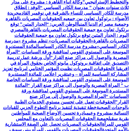
والتخطيط الإستراتيجيي”
وكالة أنباء القاهرة : مشروع على مدار
ثلاث سنوات بعنوان ” مدرسة الكادر السياسي “
الوفد : إنطلاق
مدرسة للكادر السياسى للنساء بالشرقية في نوفمبر القادم
جريدة
الأضواء : برتوكول تعاون بين جمعيه الحقوقيات المصريات بالقاهره
وجمعية مصر ام الدنيا المنيا
الوطن العربي: “الجدار المتين” توقع
برتكول تعاون مع جمعية الحقوقيات المصريات بالقاهرة
المصري
اليوم : الجدار المتين توقع برتكول تعاون مع جمعية الحقوقيات
المصريات بالقاهرة
«الحقوقيات المصريات» تنظم مشروع «مدرسة
الكادر السياسي»
مشروع مدرسة الكادر السياسى
المائدة المستديرة
الموسعة على المستوي القومي لمناقشة ورقة السياسات “المرأة
المصرية والوصول إلى مراكز صنع القرار”
أول ورشة عمل تدريبية
(التصديق على اتفاقية بروتوكول مابوتو الخاص بحقوق المرأة في
افريقيا )
الحقوقيات المصريات نظمت المؤتمر الختامي لبرنامج تعزيز
المشاركة السياسية للمرأة – وعي
تقرير اعلامى للمائدة المستديرة
الموسعة على المستوى القومى لمناقشة ورقة السياسات الخاصة
ب ” المراة المصرية والوصول الى مراكز صنع القرار “
المائدة
المستديرة الموسعة على المستوي القومي لمناقشة ورقة
السياسات “المرأة المصرية والوصول إلى مراكز صنع
القرار”
الحقوقيات تعمل على تحسين مستوي الخدمات الطبية
بالوحدات الصحية
خطة تنفيذية لتنفيذ برنامج التطوع الحزبي للقيادات
النسائية بمشروع وعي
مبادرة تحسين الاوضاع الصحية للمواطنين
بقرية سقيل
جمعية الحقوقيات المصريات بالتعاون مع المجلس
القومي للمرأة
الحقوقيات المصريات تحصل علي الصفة الاستشارية
بالأمم المتحدة
الحقوقيات المصريات والقومي للمرأه ببنى سويف