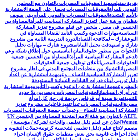
بقرية سقيل
جمعية الحقوقيات المصريات بالتعاون مع المجلس
القومي للمرأة
الحقوقيات المصريات تحصل علي الصفة الاستشارية
بالأمم المتحدة
الحقوقيات المصريات والقومي للمرأه ببنى سويف
ينظمان ورشة عمل لتعزيز المشاركه السياسيه للمرأه
المساواة بين
الجنسين فى مصر , ملخص عن فيلم مشروع تعزيز المشاركة
السياسية
مهارات الدعوة وكسب التأييد لقضايا المساواة في
النوع
شارك – لمكافحة الفساد
الدورة التدريبية الثانية من مشروع
شارك و استهدفت تحليل البيانات
مشروع شارك – مهارات تحليل
الفجوات من منظور حقوقى
البيان التأسيسي حول إطلاق شبكة وعي
(لدعم المشاركة السياسية للمرأة)
المساواة بين الجنسين جمعية
الحقوقيات المصريات
أعلان توظيف جمعية الحقوقيات
المصريات
التشبيك بين منظمات المجتمع المدني فى اطار مشروع
تعزيز المشاركة السياسية للنساء – وعي
مهمة استشارية عن اعداد
دليل تدريبى لبناء قدرات القيادات النسائية المستهدفة
بالمشروع
مهمة استشارية عن الدعوة وكسب التأييد
مهمة استشارية
عن أوراق السياسات
الحقوقيات المصريات ومصريين بلا حدود
للتنمية
تعرية سيدة أبو قرقاص جريمة في حق كل امرأة
مصرية
الحقوقيات المصريات تبدأ تنفيذ فاعليات مشروع تعزيز
المشاركة السياسية للنساء – وعي
بدأت جمعية الحقوقيات المصريات
AEFL بالتعاون مع هيئة الامم المتحدة للمساواة بين الجنسين UN
Women
اعلان عن فيلم دليل تعليمى والحاجة لشركة / مؤسسة /
مصمم لانتاج فيلم (دليل) تعليمي لشخصية كرتونية
حملات التشويه و
اتخاذ اجراءات قانونية بحق بعض منظمات حقوق الإنسان اجراء
سلبي يهدف لحصار دور هذه المنظمات
الأكاديمية النسائية