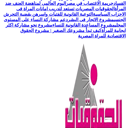
الفساد
جريمة الاغتصاب في مصر
اليوم العالمى لمناهضة العنف ضد
المرأة
الحقوقيات المصريات تستعد لتدريب امانات المراة فى
الاحزاب السياسية
التوعية القانونية للفتيات واسرهن بقضية التحرش
الجنسي
مشروع الاتجار فى البشر
دعم مشاركة النساء على المستوى
المحلي
مشروع المساعدة القانونية للنساء
مشروع نحو مشاركة اكثر
ايجابية للمرأة
كيف تبدأ مشروعك الصغير | مشروع الحقوق
الاقتصادية للمراة المصرية