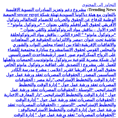
التجاوز إلى المحتوى
Trending News:
مشروع دعم وتعزيز المبادرات النسوية الاقليمية
بالتعاون مع هيئة دياكونيا السويدية.
تهنئة شبكة sowar egypt الجمعية
الوطنية للدفاع عن الحقوق والحريات للانضمام للتحالف
البروتوكول
الأفريقي لحقوق المرأة
فيلم وثائقي بعنوان ” *بروتوكول مابوتو* ”
الجزء الاول – يناقش مواد البروتوكول
فيلم وثائقي بعنوان ”
*بروتوكول مابوتو* ” الجزء الثاني – يناقش مواد البروتوكول
حلقة
نقاشية تحت عنوان «مصر والالتزامات الحقوقية في المعاهدات
والاتفاقيات الإفريقية»
لقاء بين اعضاء مجلس النواب والشوري
والمجلس القومي لحقوق الانسان
مشروع مبادارة مجتمعية للقضاء
على الزواج المبكر
البوم صور 1
صور ارشيفية
احدث الصور
تأسيس
اول شبكة مصرية للتوعية ببروتوكول مابوتو
تدىيب الجمعيات وتأهيلها
للعمل على مشروع ( التصديق على اتفاقية بروتوكول مابوتو الخاص
بحقوق المرأة في افريقيا )
تقرير اعلامى : مشرع مدرسة الكادر
السياسى
من المصدر : الحقوقيات المصريات تعقد ورشة عمل حول
“إدارة الوقت والتخطيط الإستراتيجى”
راية مصر : الحقوقيات
المصريات تعقد ورشة عمل حول ” إدارة الوقت والتخطيط
الإستراتيجيى “
الوسيلة : الحقوقيات المصريات تعقد ورشة عمل
حول ” إدارة الوقت والتخطيط الإستراتيجيى “
دار المعارف الاخبارية
: الحقوقيات المصريات تعقد ورشة عمل حول ” إدارة الوقت
والتخطيط الإستراتيجيى “
الدستور : «الحقوقيات المصريات» تعقد
ورشة عمل حول إدارة الوقت والتخطيط الاستراتيجى
الوفد :
“الحقوقيات المصريات” تعقد ورشة عمل حول ” إدارة الوقت