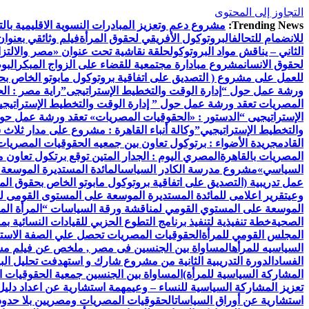
التجاوز إلى المحتوى
Trending News:
مشروع دعم وتعزيز المبادرات النسوية الاقليمية بالتع
للانضمام للتحالف
البروتوكول الأفريقي لحقوق المرأة
فيلم وثائقي بعنوان
الثاني – يناقش مواد البروتوكول
حلقة نقاشية تحت عنوان «مصر والالتزام
لحقوق الانسان
مشروع مبادارة مجتمعية للقضاء على الزواج المبكر
البو
للعمل على مشروع ( التصديق على اتفاقية بروتوكول مابوتو الخاص بحق
ورشة عمل حول “إدارة الوقت والتخطيط الإستراتيجى”
راية مصر : ال
المصريات تعقد ورشة عمل حول ” إدارة الوقت والتخطيط الإستراتيجي
الإستراتيجيى “
الدستور : «الحقوقيات المصريات» تعقد ورشة عمل حول 
والتخطيط الإستراتيجيي”
وكالة أنباء القاهرة : مشروع على مدار ثلاث
القادم
جريدة الأضواء : برتوكول تعاون بين جمعيه الحقوقيات المصريات ب
المصريات بالقاهرة
المصري اليوم : الجدار المتين توقع برتكول تعاون 
السياسي»
مشروع مدرسة الكادر السياسى
المائدة المستديرة الموسعة
عمل تدريبية (التصديق على اتفاقية بروتوكول مابوتو الخاص بحقوق المر
وعي
تقرير اعلامى للمائدة المستديرة الموسعة على المستوى القومى ل
الموسعة على المستوي القومي لمناقشة ورقة السياسات “المرأة الم
الصحية
خطة تنفيذية لتنفيذ برنامج التطوع الحزبي للقيادات النسائية ب
المجلس القومي للمرأة
الحقوقيات المصريات تحصل علي الصفة الاستشا
السياسيه للمرأه
المساواة بين الجنسين فى مصر , ملخص عن فيلم مش
الفساد
الدورة التدريبية الثانية من مشروع شارك و استهدفت تحليل البيا
المشاركة السياسية للمرأة)
المساواة بين الجنسين جمعية الحقوقيات ا
تعزيز المشاركة السياسية للنساء – وعي
مهمة استشارية عن اعداد دليل 
استشارية عن أوراق السياسات
الحقوقيات المصريات ومصريين بلا حدود 