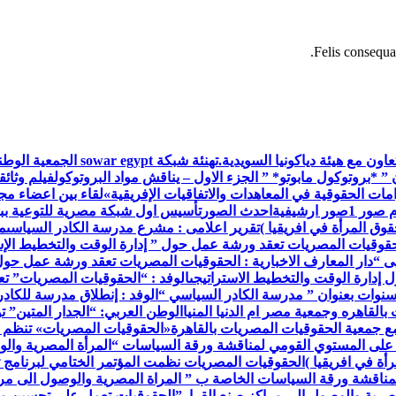
Felis consequat
اون مع هيئة دياكونيا السويدية.
تهنئة شبكة war egypt
 ” *بروتوكول مابوتو* ” الجزء الاول – يناقش مواد البروتوكول
فيلم وثائق
ات الحقوقية في المعاهدات والاتفاقيات الإفريقية»
لقاء بين اعضاء م
م صور 1
صور ارشيفية
احدث الصور
تأسيس اول شبكة مصرية للتوعية ببر
وق المرأة في افريقيا )
تقرير اعلامى : مشرع مدرسة الكادر السياسى
م
حقوقيات المصريات تعقد ورشة عمل حول ” إدارة الوقت والتخطيط الإس
ى “
دار المعارف الاخبارية : الحقوقيات المصريات تعقد ورشة عمل حول
إدارة الوقت والتخطيط الاستراتيجى
الوفد : “الحقوقيات المصريات” ت
 سنوات بعنوان ” مدرسة الكادر السياسي “
الوفد : إنطلاق مدرسة للكاد
القاهره وجمعية مصر ام الدنيا المنيا
الوطن العربي: “الجدار المتين” 
مع جمعية الحقوقيات المصريات بالقاهرة
«الحقوقيات المصريات» تنظم 
 على المستوي القومي لمناقشة ورقة السياسات “المرأة المصرية والو
أة في افريقيا )
الحقوقيات المصريات نظمت المؤتمر الختامي لبرنامج ت
مناقشة ورقة السياسات الخاصة ب ” المراة المصرية والوصول الى مرا
صرية والوصول إلى مراكز صنع القرار”
الحقوقيات تعمل على تحسين مس