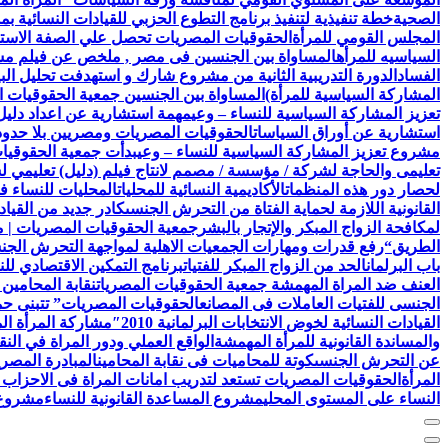
الصحية
خطة تنفيذية لتنفيذ برنامج التطوع الحزبي للقيادات النسائية ب
المجلس القومي للمرأة
الحقوقيات المصريات تحصل علي الصفة الاستشا
السياسيه للمرأه
المساواة بين الجنسين فى مصر , ملخص عن فيلم مش
الفساد
الدورة التدريبية الثانية من مشروع شارك و استهدفت تحليل البيا
المشاركة السياسية للمرأة)
المساواة بين الجنسين جمعية الحقوقيات ا
تعزيز المشاركة السياسية للنساء – وعي
مهمة استشارية عن اعداد دليل 
استشارية عن أوراق السياسات
الحقوقيات المصريات ومصريين بلا حدود 
مشروع تعزيز المشاركة السياسية للنساء – وعي
بدأت جمعية الحقوقيات المصريات AEFL بالتعاون مع هيئة الامم ا
تعليمى والحاجة لشركة / مؤسسة / مصمم لانتاج فيلم (دليل) تعليمي 
لحصار دور هذه المنظمات
الأكاديمية النسائية للمحليات
المحليات للنساء ف
القانونية اللازمة لحماية الفتاة من التحرش الجنسى
كادر جديد من القياد
لمكافحة الزواج المبكر والإتجار بالبشر
جمعية الحقوقيات المصريات | 
الطريق
“رفع قدرات ومهارات الجمعيات الاهلية لمواجهة التحرش الج
باب البرلمان
الحد من الزواج المبكر للفتيات
برنامج التمكين الاقتصادي للن
العنف ضد المراة المهمشة جمعية الحقوقيات المصريات
نقابة المحامين
الجنسى للفتيات العاملات فى المصانع
الحقوقيات المصريات” تتبنى حملة
القيادات النسائية لخوض الانتخابات البرلمانية 2010″
مشاركة المرأة ال
والمساندة القانونية للمرأة المهمشة
الواقع العملي ودور المراة في النق
عن التحرش الجنسى
كوتة للمحاميات فى نقابة المحامين
المبادرة المصري
المرأة
الحقوقيات المصريات تستعد لتدريب امانات المراة فى الاحزاب 
النساء على المستوى المحلي
مشروع المساعدة القانونية للنساء
مشروع ن