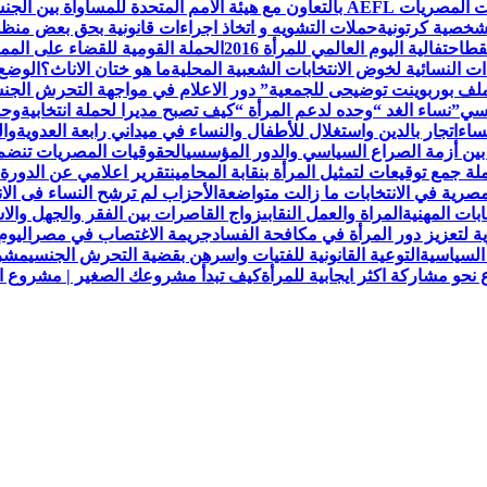
لمتحدة للمساواة بين الجنسين UN Women
لشخصية كرتونية
حملات التشويه و اتخاذ اجراءات قانونية بحق بعض من
قط
احتفالية اليوم العالمي للمرأة 2016
الحملة القومية للقضاء على الممار
ات النسائية لخوض الانتخابات الشعبية المحلية
ما هو ختان الاناث؟
الوضع 
ملف بوربوينت توضيحى للجمعية
” دور الاعلام في مواجهة التحرش ال
نسي”
نساء الغد “وحده لدعم المرأة “
كيف تصبح مديرا لحملة انتخابية
وحد
ساء
اتجار بالدين واستغلال للأطفال والنساء في ميداني رابعة العدويةوا
 بين أزمة الصراع السياسي والدور المؤسسي
الحقوقيات المصريات تنضم لعض
 جمع توقيعات لتمثيل المرأة بنقابة المحامين
تقرير اعلامي عن الدورة 
مصرية في الانتخابات ما زالت متواضعة
الأحزاب لم ترشح النساء فى الا
ابات المهنية
المراة والعمل النقابى
زواج القاصرات بين الفقر والجهل والاس
ة لتعزيز دور المرأة في مكافحة الفساد
جريمة الاغتصاب في مصر
اليوم
السياسية
التوعية القانونية للفتيات واسرهن بقضية التحرش الجنسي
مشرو
حو مشاركة اكثر ايجابية للمرأة
كيف تبدأ مشروعك الصغير | مشروع الح