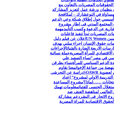
الحقوقيات المصريات بالتعاون مع
 ينظمان ورشة عمل لتعزيز المشاركه
مساواة في النوع
شارك – لمكافحة
لتأسيسي حول إطلاق شبكة وعي (لدعم
 المجتمع المدني فى اطار مشروع
ارية عن الدعوة وكسب التأييد
مهمة
ات المصريات تبدأ تنفيذ فاعليات
اعلان عن فيلم دليل
ظمات حقوق الإنسان اجراء سلبي يهدف
سات الاربعة الضارة بالفتيات
الإجراءات
الاقتصادي للمرأة المصرية
حملة نسائية
جنسي في مصر”
نساء الصعيد علي
ة الدعم السياسي للمرأة
نساء يطرقن
لنهضة من جماعة الإخوان
معنا نقاوم
وية SOAWR
دراسة عن التحرشى
التدريبية الاولي لمشروع” اعداد
نتخابات ……لماذا؟
مشروع المساعدة
تغلال الجنسى للفتيات
معلومات تهمك
 العالمى لمناهضة العنف ضد
ع الاتجار فى البشر
دعم مشاركة
قوق الاقتصادية للمراة المصرية