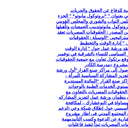
so الجمعية الوطنية للدفاع عن الحقوق والحريات
ي بعنوان ” *بروتوكول مابوتو* ” الجزء
جلس النواب والشوري والمجلس القومي
وتوكول مابوتو
تدىيب الجمعيات وتأهيلها
ن المصدر : الحقوقيات المصريات تعقد
تراتيجيى “
الوسيلة : الحقوقيات
 ” إدارة الوقت والتخطيط
عقد ورشة عمل حول ” إدارة الوقت
ر السياسى للنساء بالشرقية في نوفمبر
توقع برتكول تعاون مع جمعية الحقوقيات
مشروع «مدرسة الكادر
صول إلى مراكز صنع القرار”
أول ورشة
عزيز المشاركة السياسية للمرأة –
كز صنع القرار “
المائدة المستديرة
توي الخدمات الطبية بالوحدات
الحقوقيات المصريات بالتعاون مع
 ينظمان ورشة عمل لتعزيز المشاركه
مساواة في النوع
شارك – لمكافحة
لتأسيسي حول إطلاق شبكة وعي (لدعم
 المجتمع المدني فى اطار مشروع
ارية عن الدعوة وكسب التأييد
مهمة
ات المصريات تبدأ تنفيذ فاعليات