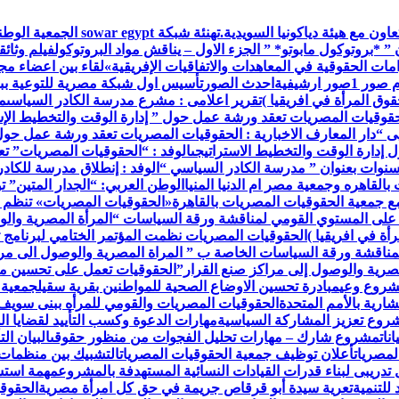
اون مع هيئة دياكونيا السويدية.
تهنئة شبكة war egypt
 ” *بروتوكول مابوتو* ” الجزء الاول – يناقش مواد البروتوكول
فيلم وثائق
ات الحقوقية في المعاهدات والاتفاقيات الإفريقية»
لقاء بين اعضاء م
م صور 1
صور ارشيفية
احدث الصور
تأسيس اول شبكة مصرية للتوعية ببر
وق المرأة في افريقيا )
تقرير اعلامى : مشرع مدرسة الكادر السياسى
م
حقوقيات المصريات تعقد ورشة عمل حول ” إدارة الوقت والتخطيط الإس
ى “
دار المعارف الاخبارية : الحقوقيات المصريات تعقد ورشة عمل حول
إدارة الوقت والتخطيط الاستراتيجى
الوفد : “الحقوقيات المصريات” ت
 سنوات بعنوان ” مدرسة الكادر السياسي “
الوفد : إنطلاق مدرسة للكاد
القاهره وجمعية مصر ام الدنيا المنيا
الوطن العربي: “الجدار المتين” 
مع جمعية الحقوقيات المصريات بالقاهرة
«الحقوقيات المصريات» تنظم 
 على المستوي القومي لمناقشة ورقة السياسات “المرأة المصرية والو
أة في افريقيا )
الحقوقيات المصريات نظمت المؤتمر الختامي لبرنامج ت
مناقشة ورقة السياسات الخاصة ب ” المراة المصرية والوصول الى مرا
صرية والوصول إلى مراكز صنع القرار”
الحقوقيات تعمل على تحسين مس
مشروع وعي
مبادرة تحسين الاوضاع الصحية للمواطنين بقرية سقيل
جمعية 
رية بالأمم المتحدة
الحقوقيات المصريات والقومي للمرأه ببنى سويف
روع تعزيز المشاركة السياسية
مهارات الدعوة وكسب التأييد لقضايا ال
نات
مشروع شارك – مهارات تحليل الفجوات من منظور حقوقى
البيان ا
لمصريات
أعلان توظيف جمعية الحقوقيات المصريات
التشبيك بين منظمات
تدريبى لبناء قدرات القيادات النسائية المستهدفة بالمشروع
مهمة استش
للتنمية
تعرية سيدة أبو قرقاص جريمة في حق كل امرأة مصرية
الحقوقي