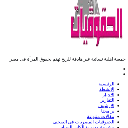
جمعية اهلية نسائية غير هادفة للربح تهتم بحقوق المرأة فى مصر
الرئيسية
الانشطة
الاخبار
التقارير
الارشيف
برامجنا
مقالات متنوعة
الحقوقيات المصريات فى الصحف
مشروع مدرسة الكادر السياسى