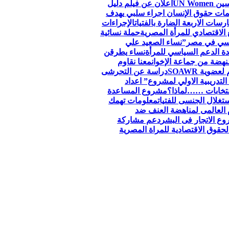
اعلان عن فيلم دليل
ظمات حقوق الإنسان اجراء سلبي يهدف
سات الاربعة الضارة بالفتيات
الإجراءات
الاقتصادي للمرأة المصرية
حملة نسائية
جنسي في مصر”
نساء الصعيد علي
ة الدعم السياسي للمرأة
نساء يطرقن
لنهضة من جماعة الإخوان
معنا نقاوم
وية SOAWR
دراسة عن التحرشى
التدريبية الاولي لمشروع” اعداد
نتخابات ……لماذا؟
مشروع المساعدة
تغلال الجنسى للفتيات
معلومات تهمك
 العالمى لمناهضة العنف ضد
ع الاتجار فى البشر
دعم مشاركة
قوق الاقتصادية للمراة المصرية