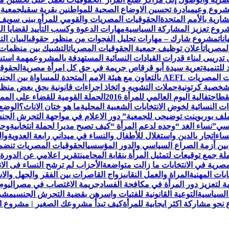
مشروع وعي
مبادرة تحسين الاوضاع الصحية للمواطنين بقرية سقيل
جمعية 
رية بالأمم المتحدة
الحقوقيات المصريات والقومي للمرأه ببنى سويف
روع تعزيز المشاركة السياسية
مهارات الدعوة وكسب التأييد لقضايا ال
نات
مشروع شارك – مهارات تحليل الفجوات من منظور حقوقى
البيان ا
لمصريات
أعلان توظيف جمعية الحقوقيات المصريات
التشبيك بين منظمات
تدريبى لبناء قدرات القيادات النسائية المستهدفة بالمشروع
مهمة استش
للتنمية
تعرية سيدة أبو قرقاص جريمة في حق كل امرأة مصرية
الحقوقي
لمتحدة للمساواة بين الجنسين UN Women
لشخصية كرتونية
حملات التشويه و اتخاذ اجراءات قانونية بحق بعض من
قط
احتفالية اليوم العالمي للمرأة 2016
الحملة القومية للقضاء على الممار
ات النسائية لخوض الانتخابات الشعبية المحلية
ما هو ختان الاناث؟
الوضع 
ملف بوربوينت توضيحى للجمعية
” دور الاعلام في مواجهة التحرش ال
نسي”
نساء الغد “وحده لدعم المرأة “
كيف تصبح مديرا لحملة انتخابية
وحد
ساء
اتجار بالدين واستغلال للأطفال والنساء في ميداني رابعة العدويةوا
 بين أزمة الصراع السياسي والدور المؤسسي
الحقوقيات المصريات تنضم لعض
 جمع توقيعات لتمثيل المرأة بنقابة المحامين
تقرير اعلامي عن الدورة 
مصرية في الانتخابات ما زالت متواضعة
الأحزاب لم ترشح النساء فى الا
ابات المهنية
المراة والعمل النقابى
زواج القاصرات بين الفقر والجهل والاس
ة لتعزيز دور المرأة في مكافحة الفساد
جريمة الاغتصاب في مصر
اليوم
السياسية
التوعية القانونية للفتيات واسرهن بقضية التحرش الجنسي
مشرو
حو مشاركة اكثر ايجابية للمرأة
كيف تبدأ مشروعك الصغير | مشروع الح