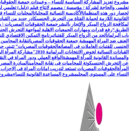
مشروع تعزيز المشاركة السياسية للنساء – وعي
بدأت جمعية الحقوقيات المصريات AEFL بالتعاون مع هيئة الامم ا
تعليمى والحاجة لشركة / مؤسسة / مصمم لانتاج فيلم (دليل) تعليمي 
لحصار دور هذه المنظمات
الأكاديمية النسائية للمحليات
المحليات للنساء ف
القانونية اللازمة لحماية الفتاة من التحرش الجنسى
كادر جديد من القياد
لمكافحة الزواج المبكر والإتجار بالبشر
جمعية الحقوقيات المصريات | 
الطريق
“رفع قدرات ومهارات الجمعيات الاهلية لمواجهة التحرش الج
باب البرلمان
الحد من الزواج المبكر للفتيات
برنامج التمكين الاقتصادي للن
العنف ضد المراة المهمشة جمعية الحقوقيات المصريات
نقابة المحامين
الجنسى للفتيات العاملات فى المصانع
الحقوقيات المصريات” تتبنى حملة
القيادات النسائية لخوض الانتخابات البرلمانية 2010″
مشاركة المرأة ال
والمساندة القانونية للمرأة المهمشة
الواقع العملي ودور المراة في النق
عن التحرش الجنسى
كوتة للمحاميات فى نقابة المحامين
المبادرة المصري
المرأة
الحقوقيات المصريات تستعد لتدريب امانات المراة فى الاحزاب 
النساء على المستوى المحلي
مشروع المساعدة القانونية للنساء
مشروع ن