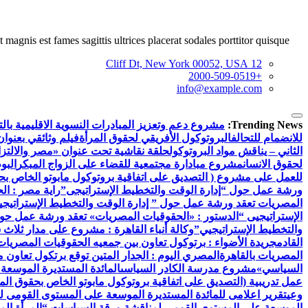
 magnis est fames sagittis ultrices placerat sodales porttitor quisque.
12 Cliff Dt, New York 00052, USA
+2000-509-0519
info@example.com
Trending News:
مشروع دعم وتعزيز المبادرات النسوية الاقليمية بالتع
للانضمام للتحالف
البروتوكول الأفريقي لحقوق المرأة
فيلم وثائقي بعنوان
الثاني – يناقش مواد البروتوكول
حلقة نقاشية تحت عنوان «مصر والالتزام
لحقوق الانسان
مشروع مبادارة مجتمعية للقضاء على الزواج المبكر
البو
للعمل على مشروع ( التصديق على اتفاقية بروتوكول مابوتو الخاص بحق
ورشة عمل حول “إدارة الوقت والتخطيط الإستراتيجى”
راية مصر : ال
المصريات تعقد ورشة عمل حول ” إدارة الوقت والتخطيط الإستراتيجي
الإستراتيجيى “
الدستور : «الحقوقيات المصريات» تعقد ورشة عمل حول 
والتخطيط الإستراتيجيي”
وكالة أنباء القاهرة : مشروع على مدار ثلاث
القادم
جريدة الأضواء : برتوكول تعاون بين جمعيه الحقوقيات المصريات ب
المصريات بالقاهرة
المصري اليوم : الجدار المتين توقع برتكول تعاون 
السياسي»
مشروع مدرسة الكادر السياسى
المائدة المستديرة الموسعة
عمل تدريبية (التصديق على اتفاقية بروتوكول مابوتو الخاص بحقوق المر
وعي
تقرير اعلامى للمائدة المستديرة الموسعة على المستوى القومى ل
الموسعة على المستوي القومي لمناقشة ورقة السياسات “المرأة الم