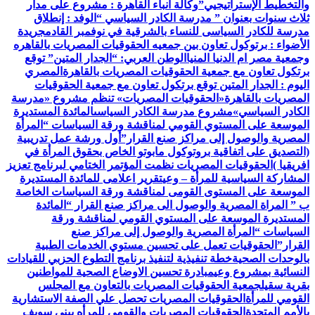
والتخطيط الإستراتيجيي”
وكالة أنباء القاهرة : مشروع على مدار
ثلاث سنوات بعنوان ” مدرسة الكادر السياسي “
الوفد : إنطلاق
مدرسة للكادر السياسى للنساء بالشرقية في نوفمبر القادم
جريدة
الأضواء : برتوكول تعاون بين جمعيه الحقوقيات المصريات بالقاهره
وجمعية مصر ام الدنيا المنيا
الوطن العربي: “الجدار المتين” توقع
برتكول تعاون مع جمعية الحقوقيات المصريات بالقاهرة
المصري
اليوم : الجدار المتين توقع برتكول تعاون مع جمعية الحقوقيات
المصريات بالقاهرة
«الحقوقيات المصريات» تنظم مشروع «مدرسة
الكادر السياسي»
مشروع مدرسة الكادر السياسى
المائدة المستديرة
الموسعة على المستوي القومي لمناقشة ورقة السياسات “المرأة
المصرية والوصول إلى مراكز صنع القرار”
أول ورشة عمل تدريبية
(التصديق على اتفاقية بروتوكول مابوتو الخاص بحقوق المرأة في
افريقيا )
الحقوقيات المصريات نظمت المؤتمر الختامي لبرنامج تعزيز
المشاركة السياسية للمرأة – وعي
تقرير اعلامى للمائدة المستديرة
الموسعة على المستوى القومى لمناقشة ورقة السياسات الخاصة
ب ” المراة المصرية والوصول الى مراكز صنع القرار “
المائدة
المستديرة الموسعة على المستوي القومي لمناقشة ورقة
السياسات “المرأة المصرية والوصول إلى مراكز صنع
القرار”
الحقوقيات تعمل على تحسين مستوي الخدمات الطبية
بالوحدات الصحية
خطة تنفيذية لتنفيذ برنامج التطوع الحزبي للقيادات
النسائية بمشروع وعي
مبادرة تحسين الاوضاع الصحية للمواطنين
بقرية سقيل
جمعية الحقوقيات المصريات بالتعاون مع المجلس
القومي للمرأة
الحقوقيات المصريات تحصل علي الصفة الاستشارية
بالأمم المتحدة
الحقوقيات المصريات والقومي للمرأه ببنى سويف