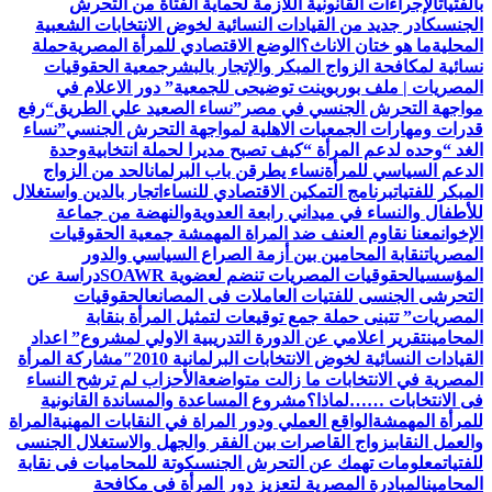
بالفتيات
الإجراءات القانونية اللازمة لحماية الفتاة من التحرش
الجنسى
كادر جديد من القيادات النسائية لخوض الانتخابات الشعبية
المحلية
ما هو ختان الاناث؟
الوضع الاقتصادي للمرأة المصرية
حملة
نسائية لمكافحة الزواج المبكر والإتجار بالبشر
جمعية الحقوقيات
المصريات | ملف بوربوينت توضيحى للجمعية
” دور الاعلام في
مواجهة التحرش الجنسي في مصر”
نساء الصعيد علي الطريق
“رفع
قدرات ومهارات الجمعيات الاهلية لمواجهة التحرش الجنسي”
نساء
الغد “وحده لدعم المرأة “
كيف تصبح مديرا لحملة انتخابية
وحدة
الدعم السياسي للمرأة
نساء يطرقن باب البرلمان
الحد من الزواج
المبكر للفتيات
برنامج التمكين الاقتصادي للنساء
اتجار بالدين واستغلال
للأطفال والنساء في ميداني رابعة العدويةوالنهضة من جماعة
الإخوان
معنا نقاوم العنف ضد المراة المهمشة جمعية الحقوقيات
المصريات
نقابة المحامين بين أزمة الصراع السياسي والدور
المؤسسي
الحقوقيات المصريات تنضم لعضوية SOAWR
دراسة عن
التحرشى الجنسى للفتيات العاملات فى المصانع
الحقوقيات
المصريات” تتبنى حملة جمع توقيعات لتمثيل المرأة بنقابة
المحامين
تقرير اعلامي عن الدورة التدريبية الاولي لمشروع” اعداد
القيادات النسائية لخوض الانتخابات البرلمانية 2010″
مشاركة المرأة
المصرية في الانتخابات ما زالت متواضعة
الأحزاب لم ترشح النساء
فى الانتخابات ……لماذا؟
مشروع المساعدة والمساندة القانونية
للمرأة المهمشة
الواقع العملي ودور المراة في النقابات المهنية
المراة
والعمل النقابى
زواج القاصرات بين الفقر والجهل والاستغلال الجنسى
للفتيات
معلومات تهمك عن التحرش الجنسى
كوتة للمحاميات فى نقابة
المحامين
المبادرة المصرية لتعزيز دور المرأة في مكافحة