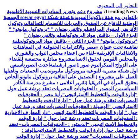
التجاوز إلى المحتوى
Trending News:
مشروع دعم وتعزيز المبادرات النسوية الاقليمية
بالتعاون مع هيئة دياكونيا السويدية.
تهنئة شبكة sowar egypt الجمعية
الوطنية للدفاع عن الحقوق والحريات للانضمام للتحالف
البروتوكول
الأفريقي لحقوق المرأة
فيلم وثائقي بعنوان ” *بروتوكول مابوتو* ”
الجزء الاول – يناقش مواد البروتوكول
فيلم وثائقي بعنوان ”
*بروتوكول مابوتو* ” الجزء الثاني – يناقش مواد البروتوكول
حلقة
نقاشية تحت عنوان «مصر والالتزامات الحقوقية في المعاهدات
والاتفاقيات الإفريقية»
لقاء بين اعضاء مجلس النواب والشوري
والمجلس القومي لحقوق الانسان
مشروع مبادارة مجتمعية للقضاء
على الزواج المبكر
البوم صور 1
صور ارشيفية
احدث الصور
تأسيس
اول شبكة مصرية للتوعية ببروتوكول مابوتو
تدىيب الجمعيات وتأهيلها
للعمل على مشروع ( التصديق على اتفاقية بروتوكول مابوتو الخاص
بحقوق المرأة في افريقيا )
تقرير اعلامى : مشرع مدرسة الكادر
السياسى
من المصدر : الحقوقيات المصريات تعقد ورشة عمل حول
“إدارة الوقت والتخطيط الإستراتيجى”
راية مصر : الحقوقيات
المصريات تعقد ورشة عمل حول ” إدارة الوقت والتخطيط
الإستراتيجيى “
الوسيلة : الحقوقيات المصريات تعقد ورشة عمل
حول ” إدارة الوقت والتخطيط الإستراتيجيى “
دار المعارف الاخبارية
: الحقوقيات المصريات تعقد ورشة عمل حول ” إدارة الوقت
والتخطيط الإستراتيجيى “
الدستور : «الحقوقيات المصريات» تعقد
ورشة عمل حول إدارة الوقت والتخطيط الاستراتيجى
الوفد :
“الحقوقيات المصريات” تعقد ورشة عمل حول ” إدارة الوقت