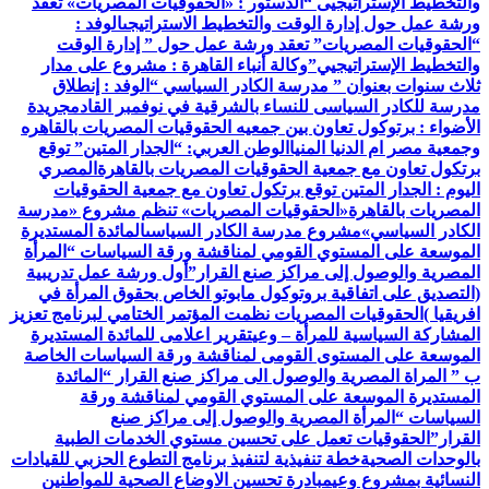
والتخطيط الإستراتيجيى “
الدستور : «الحقوقيات المصريات» تعقد
ورشة عمل حول إدارة الوقت والتخطيط الاستراتيجى
الوفد :
“الحقوقيات المصريات” تعقد ورشة عمل حول ” إدارة الوقت
والتخطيط الإستراتيجيي”
وكالة أنباء القاهرة : مشروع على مدار
ثلاث سنوات بعنوان ” مدرسة الكادر السياسي “
الوفد : إنطلاق
مدرسة للكادر السياسى للنساء بالشرقية في نوفمبر القادم
جريدة
الأضواء : برتوكول تعاون بين جمعيه الحقوقيات المصريات بالقاهره
وجمعية مصر ام الدنيا المنيا
الوطن العربي: “الجدار المتين” توقع
برتكول تعاون مع جمعية الحقوقيات المصريات بالقاهرة
المصري
اليوم : الجدار المتين توقع برتكول تعاون مع جمعية الحقوقيات
المصريات بالقاهرة
«الحقوقيات المصريات» تنظم مشروع «مدرسة
الكادر السياسي»
مشروع مدرسة الكادر السياسى
المائدة المستديرة
الموسعة على المستوي القومي لمناقشة ورقة السياسات “المرأة
المصرية والوصول إلى مراكز صنع القرار”
أول ورشة عمل تدريبية
(التصديق على اتفاقية بروتوكول مابوتو الخاص بحقوق المرأة في
افريقيا )
الحقوقيات المصريات نظمت المؤتمر الختامي لبرنامج تعزيز
المشاركة السياسية للمرأة – وعي
تقرير اعلامى للمائدة المستديرة
الموسعة على المستوى القومى لمناقشة ورقة السياسات الخاصة
ب ” المراة المصرية والوصول الى مراكز صنع القرار “
المائدة
المستديرة الموسعة على المستوي القومي لمناقشة ورقة
السياسات “المرأة المصرية والوصول إلى مراكز صنع
القرار”
الحقوقيات تعمل على تحسين مستوي الخدمات الطبية
بالوحدات الصحية
خطة تنفيذية لتنفيذ برنامج التطوع الحزبي للقيادات
النسائية بمشروع وعي
مبادرة تحسين الاوضاع الصحية للمواطنين