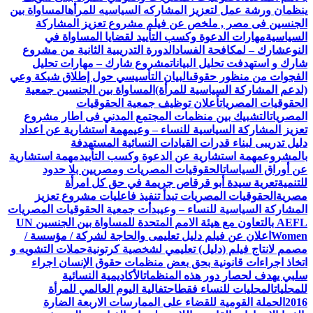
ينظمان ورشة عمل لتعزيز المشاركه السياسيه للمرأه
المساواة بين
الجنسين فى مصر , ملخص عن فيلم مشروع تعزيز المشاركة
السياسية
مهارات الدعوة وكسب التأييد لقضايا المساواة في
النوع
شارك – لمكافحة الفساد
الدورة التدريبية الثانية من مشروع
شارك و استهدفت تحليل البيانات
مشروع شارك – مهارات تحليل
الفجوات من منظور حقوقى
البيان التأسيسي حول إطلاق شبكة وعي
(لدعم المشاركة السياسية للمرأة)
المساواة بين الجنسين جمعية
الحقوقيات المصريات
أعلان توظيف جمعية الحقوقيات
المصريات
التشبيك بين منظمات المجتمع المدني فى اطار مشروع
تعزيز المشاركة السياسية للنساء – وعي
مهمة استشارية عن اعداد
دليل تدريبى لبناء قدرات القيادات النسائية المستهدفة
بالمشروع
مهمة استشارية عن الدعوة وكسب التأييد
مهمة استشارية
عن أوراق السياسات
الحقوقيات المصريات ومصريين بلا حدود
للتنمية
تعرية سيدة أبو قرقاص جريمة في حق كل امرأة
مصرية
الحقوقيات المصريات تبدأ تنفيذ فاعليات مشروع تعزيز
المشاركة السياسية للنساء – وعي
بدأت جمعية الحقوقيات المصريات
AEFL بالتعاون مع هيئة الامم المتحدة للمساواة بين الجنسين UN
Women
اعلان عن فيلم دليل تعليمى والحاجة لشركة / مؤسسة /
مصمم لانتاج فيلم (دليل) تعليمي لشخصية كرتونية
حملات التشويه و
اتخاذ اجراءات قانونية بحق بعض منظمات حقوق الإنسان اجراء
سلبي يهدف لحصار دور هذه المنظمات
الأكاديمية النسائية
للمحليات
المحليات للنساء فقط
احتفالية اليوم العالمي للمرأة
2016
الحملة القومية للقضاء على الممارسات الاربعة الضارة