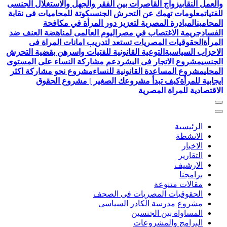
والعمل النقابى
زواج القاصرات بين الفقر والجهل والاستغلال الجنسى
للفتيات
معلومات تهمك عن التحرش الجنسى
كوتة للمحاميات فى نقابة
المحامين
المبادرة المصرية لتعزيز دور المرأة في مكافحة
الفساد
جريمة الاغتصاب في مصر
اليوم العالمى لمناهضة العنف ضد
المرأة
الحقوقيات المصريات تستعد لتدريب امانات المراة فى
الاحزاب السياسية
التوعية القانونية للفتيات واسرهن بقضية التحرش
الجنسي
مشروع الاتجار فى البشر
دعم مشاركة النساء على المستوى
المحلي
مشروع المساعدة القانونية للنساء
مشروع نحو مشاركة اكثر
ايجابية للمرأة
كيف تبدأ مشروعك الصغير | مشروع الحقوق
الاقتصادية للمراة المصرية
الرئيسية
الانشطة
الاخبار
التقارير
الارشيف
برامجنا
مقالات متنوعة
الحقوقيات المصريات فى الصحف
مشروع مدرسة الكادر السياسى
المساواة بين الجنسين
البرامج والمشروعات