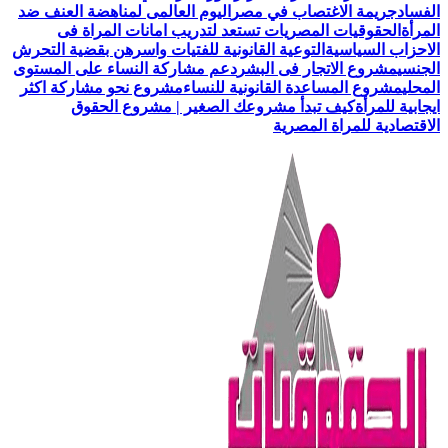
الفساد
جريمة الاغتصاب في مصر
اليوم العالمى لمناهضة العنف ضد
المرأة
الحقوقيات المصريات تستعد لتدريب امانات المراة فى
الاحزاب السياسية
التوعية القانونية للفتيات واسرهن بقضية التحرش
الجنسي
مشروع الاتجار فى البشر
دعم مشاركة النساء على المستوى
المحلي
مشروع المساعدة القانونية للنساء
مشروع نحو مشاركة اكثر
ايجابية للمرأة
كيف تبدأ مشروعك الصغير | مشروع الحقوق
الاقتصادية للمراة المصرية