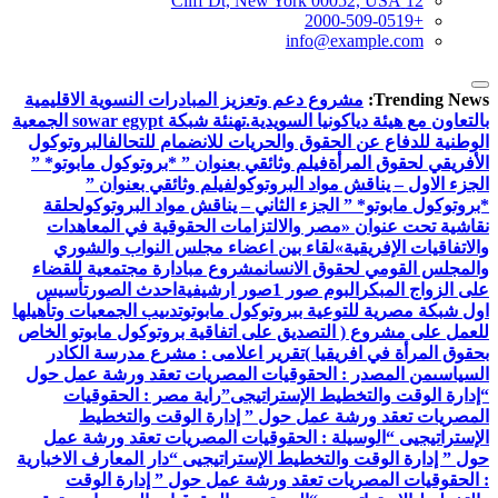
12 Cliff Dt, New York 00052, USA
+2000-509-0519
info@example.com
Trending News:
مشروع دعم وتعزيز المبادرات النسوية الاقليمية
بالتعاون مع هيئة دياكونيا السويدية.
تهنئة شبكة sowar egypt الجمعية
الوطنية للدفاع عن الحقوق والحريات للانضمام للتحالف
البروتوكول
الأفريقي لحقوق المرأة
فيلم وثائقي بعنوان ” *بروتوكول مابوتو* ”
الجزء الاول – يناقش مواد البروتوكول
فيلم وثائقي بعنوان ”
*بروتوكول مابوتو* ” الجزء الثاني – يناقش مواد البروتوكول
حلقة
نقاشية تحت عنوان «مصر والالتزامات الحقوقية في المعاهدات
والاتفاقيات الإفريقية»
لقاء بين اعضاء مجلس النواب والشوري
والمجلس القومي لحقوق الانسان
مشروع مبادارة مجتمعية للقضاء
على الزواج المبكر
البوم صور 1
صور ارشيفية
احدث الصور
تأسيس
اول شبكة مصرية للتوعية ببروتوكول مابوتو
تدىيب الجمعيات وتأهيلها
للعمل على مشروع ( التصديق على اتفاقية بروتوكول مابوتو الخاص
بحقوق المرأة في افريقيا )
تقرير اعلامى : مشرع مدرسة الكادر
السياسى
من المصدر : الحقوقيات المصريات تعقد ورشة عمل حول
“إدارة الوقت والتخطيط الإستراتيجى”
راية مصر : الحقوقيات
المصريات تعقد ورشة عمل حول ” إدارة الوقت والتخطيط
الإستراتيجيى “
الوسيلة : الحقوقيات المصريات تعقد ورشة عمل
حول ” إدارة الوقت والتخطيط الإستراتيجيى “
دار المعارف الاخبارية
: الحقوقيات المصريات تعقد ورشة عمل حول ” إدارة الوقت