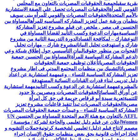
بقرية سقيل
جمعية الحقوقيات المصريات بالتعاون مع المجلس
القومي للمرأة
الحقوقيات المصريات تحصل علي الصفة الاستشارية
بالأمم المتحدة
الحقوقيات المصريات والقومي للمرأه ببنى سويف
ينظمان ورشة عمل لتعزيز المشاركه السياسيه للمرأه
المساواة بين
الجنسين فى مصر , ملخص عن فيلم مشروع تعزيز المشاركة
السياسية
مهارات الدعوة وكسب التأييد لقضايا المساواة في
النوع
شارك – لمكافحة الفساد
الدورة التدريبية الثانية من مشروع
شارك و استهدفت تحليل البيانات
مشروع شارك – مهارات تحليل
الفجوات من منظور حقوقى
البيان التأسيسي حول إطلاق شبكة وعي
(لدعم المشاركة السياسية للمرأة)
المساواة بين الجنسين جمعية
الحقوقيات المصريات
أعلان توظيف جمعية الحقوقيات
المصريات
التشبيك بين منظمات المجتمع المدني فى اطار مشروع
تعزيز المشاركة السياسية للنساء – وعي
مهمة استشارية عن اعداد
دليل تدريبى لبناء قدرات القيادات النسائية المستهدفة
بالمشروع
مهمة استشارية عن الدعوة وكسب التأييد
مهمة استشارية
عن أوراق السياسات
الحقوقيات المصريات ومصريين بلا حدود
للتنمية
تعرية سيدة أبو قرقاص جريمة في حق كل امرأة
مصرية
الحقوقيات المصريات تبدأ تنفيذ فاعليات مشروع تعزيز
المشاركة السياسية للنساء – وعي
بدأت جمعية الحقوقيات المصريات
AEFL بالتعاون مع هيئة الامم المتحدة للمساواة بين الجنسين UN
Women
اعلان عن فيلم دليل تعليمى والحاجة لشركة / مؤسسة /
مصمم لانتاج فيلم (دليل) تعليمي لشخصية كرتونية
حملات التشويه و
اتخاذ اجراءات قانونية بحق بعض منظمات حقوق الإنسان اجراء
سلبي يهدف لحصار دور هذه المنظمات
الأكاديمية النسائية