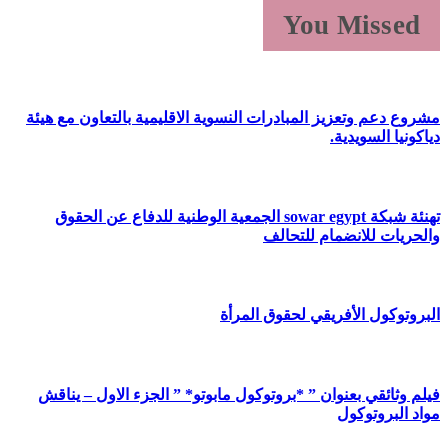
You Missed
مشروع دعم وتعزيز المبادرات النسوية الاقليمية بالتعاون مع هيئة
دياكونيا السويدية.
تهنئة شبكة sowar egypt الجمعية الوطنية للدفاع عن الحقوق
والحريات للانضمام للتحالف
البروتوكول الأفريقي لحقوق المرأة
فيلم وثائقي بعنوان ” *بروتوكول مابوتو* ” الجزء الاول – يناقش
مواد البروتوكول