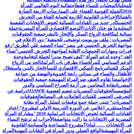
للمحليات
المحليات للنساء فقط
احتفالية اليوم العالمي للمرأة
2016
الحملة القومية للقضاء على الممارسات الاربعة الضارة
بالفتيات
الإجراءات القانونية اللازمة لحماية الفتاة من التحرش
الجنسى
كادر جديد من القيادات النسائية لخوض الانتخابات الشعبية
المحلية
ما هو ختان الاناث؟
الوضع الاقتصادي للمرأة المصرية
حملة
نسائية لمكافحة الزواج المبكر والإتجار بالبشر
جمعية الحقوقيات
المصريات | ملف بوربوينت توضيحى للجمعية
” دور الاعلام في
مواجهة التحرش الجنسي في مصر”
نساء الصعيد علي الطريق
“رفع
قدرات ومهارات الجمعيات الاهلية لمواجهة التحرش الجنسي”
نساء
الغد “وحده لدعم المرأة “
كيف تصبح مديرا لحملة انتخابية
وحدة
الدعم السياسي للمرأة
نساء يطرقن باب البرلمان
الحد من الزواج
المبكر للفتيات
برنامج التمكين الاقتصادي للنساء
اتجار بالدين واستغلال
للأطفال والنساء في ميداني رابعة العدويةوالنهضة من جماعة
الإخوان
معنا نقاوم العنف ضد المراة المهمشة جمعية الحقوقيات
المصريات
نقابة المحامين بين أزمة الصراع السياسي والدور
المؤسسي
الحقوقيات المصريات تنضم لعضوية SOAWR
دراسة عن
التحرشى الجنسى للفتيات العاملات فى المصانع
الحقوقيات
المصريات” تتبنى حملة جمع توقيعات لتمثيل المرأة بنقابة
المحامين
تقرير اعلامي عن الدورة التدريبية الاولي لمشروع” اعداد
القيادات النسائية لخوض الانتخابات البرلمانية 2010″
مشاركة المرأة
المصرية في الانتخابات ما زالت متواضعة
الأحزاب لم ترشح النساء
فى الانتخابات ……لماذا؟
مشروع المساعدة والمساندة القانونية
للمرأة المهمشة
الواقع العملي ودور المراة في النقابات المهنية
المراة