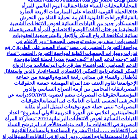
للمحليات
المحليات للنساء فقط
احتفالية اليوم العالمي للمرأة
2016
الحملة القومية للقضاء على الممارسات الاربعة الضارة
بالفتيات
الإجراءات القانونية اللازمة لحماية الفتاة من التحرش
الجنسى
كادر جديد من القيادات النسائية لخوض الانتخابات الشعبية
المحلية
ما هو ختان الاناث؟
الوضع الاقتصادي للمرأة المصرية
حملة
نسائية لمكافحة الزواج المبكر والإتجار بالبشر
جمعية الحقوقيات
المصريات | ملف بوربوينت توضيحى للجمعية
” دور الاعلام في
مواجهة التحرش الجنسي في مصر”
نساء الصعيد علي الطريق
“رفع
قدرات ومهارات الجمعيات الاهلية لمواجهة التحرش الجنسي”
نساء
الغد “وحده لدعم المرأة “
كيف تصبح مديرا لحملة انتخابية
وحدة
الدعم السياسي للمرأة
نساء يطرقن باب البرلمان
الحد من الزواج
المبكر للفتيات
برنامج التمكين الاقتصادي للنساء
اتجار بالدين واستغلال
للأطفال والنساء في ميداني رابعة العدويةوالنهضة من جماعة
الإخوان
معنا نقاوم العنف ضد المراة المهمشة جمعية الحقوقيات
المصريات
نقابة المحامين بين أزمة الصراع السياسي والدور
المؤسسي
الحقوقيات المصريات تنضم لعضوية SOAWR
دراسة عن
التحرشى الجنسى للفتيات العاملات فى المصانع
الحقوقيات
المصريات” تتبنى حملة جمع توقيعات لتمثيل المرأة بنقابة
المحامين
تقرير اعلامي عن الدورة التدريبية الاولي لمشروع” اعداد
القيادات النسائية لخوض الانتخابات البرلمانية 2010″
مشاركة المرأة
المصرية في الانتخابات ما زالت متواضعة
الأحزاب لم ترشح النساء
فى الانتخابات ……لماذا؟
مشروع المساعدة والمساندة القانونية
للمرأة المهمشة
الواقع العملي ودور المراة في النقابات المهنية
المراة