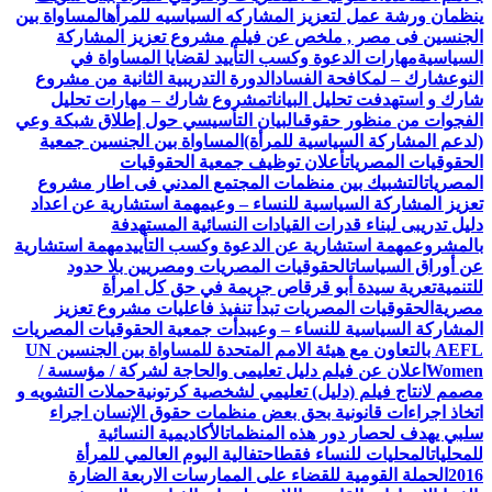
ينظمان ورشة عمل لتعزيز المشاركه السياسيه للمرأه
المساواة بين
الجنسين فى مصر , ملخص عن فيلم مشروع تعزيز المشاركة
السياسية
مهارات الدعوة وكسب التأييد لقضايا المساواة في
النوع
شارك – لمكافحة الفساد
الدورة التدريبية الثانية من مشروع
شارك و استهدفت تحليل البيانات
مشروع شارك – مهارات تحليل
الفجوات من منظور حقوقى
البيان التأسيسي حول إطلاق شبكة وعي
(لدعم المشاركة السياسية للمرأة)
المساواة بين الجنسين جمعية
الحقوقيات المصريات
أعلان توظيف جمعية الحقوقيات
المصريات
التشبيك بين منظمات المجتمع المدني فى اطار مشروع
تعزيز المشاركة السياسية للنساء – وعي
مهمة استشارية عن اعداد
دليل تدريبى لبناء قدرات القيادات النسائية المستهدفة
بالمشروع
مهمة استشارية عن الدعوة وكسب التأييد
مهمة استشارية
عن أوراق السياسات
الحقوقيات المصريات ومصريين بلا حدود
للتنمية
تعرية سيدة أبو قرقاص جريمة في حق كل امرأة
مصرية
الحقوقيات المصريات تبدأ تنفيذ فاعليات مشروع تعزيز
المشاركة السياسية للنساء – وعي
بدأت جمعية الحقوقيات المصريات
AEFL بالتعاون مع هيئة الامم المتحدة للمساواة بين الجنسين UN
Women
اعلان عن فيلم دليل تعليمى والحاجة لشركة / مؤسسة /
مصمم لانتاج فيلم (دليل) تعليمي لشخصية كرتونية
حملات التشويه و
اتخاذ اجراءات قانونية بحق بعض منظمات حقوق الإنسان اجراء
سلبي يهدف لحصار دور هذه المنظمات
الأكاديمية النسائية
للمحليات
المحليات للنساء فقط
احتفالية اليوم العالمي للمرأة
2016
الحملة القومية للقضاء على الممارسات الاربعة الضارة