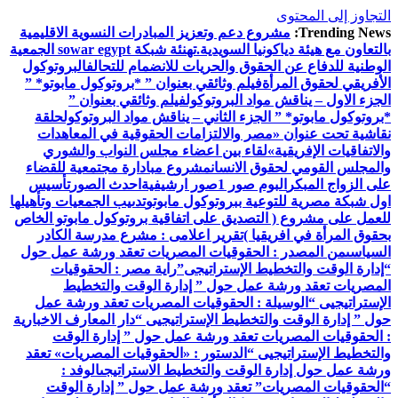
التجاوز إلى المحتوى
Trending News:
مشروع دعم وتعزيز المبادرات النسوية الاقليمية
بالتعاون مع هيئة دياكونيا السويدية.
تهنئة شبكة sowar egypt الجمعية
الوطنية للدفاع عن الحقوق والحريات للانضمام للتحالف
البروتوكول
الأفريقي لحقوق المرأة
فيلم وثائقي بعنوان ” *بروتوكول مابوتو* ”
الجزء الاول – يناقش مواد البروتوكول
فيلم وثائقي بعنوان ”
*بروتوكول مابوتو* ” الجزء الثاني – يناقش مواد البروتوكول
حلقة
نقاشية تحت عنوان «مصر والالتزامات الحقوقية في المعاهدات
والاتفاقيات الإفريقية»
لقاء بين اعضاء مجلس النواب والشوري
والمجلس القومي لحقوق الانسان
مشروع مبادارة مجتمعية للقضاء
على الزواج المبكر
البوم صور 1
صور ارشيفية
احدث الصور
تأسيس
اول شبكة مصرية للتوعية ببروتوكول مابوتو
تدىيب الجمعيات وتأهيلها
للعمل على مشروع ( التصديق على اتفاقية بروتوكول مابوتو الخاص
بحقوق المرأة في افريقيا )
تقرير اعلامى : مشرع مدرسة الكادر
السياسى
من المصدر : الحقوقيات المصريات تعقد ورشة عمل حول
“إدارة الوقت والتخطيط الإستراتيجى”
راية مصر : الحقوقيات
المصريات تعقد ورشة عمل حول ” إدارة الوقت والتخطيط
الإستراتيجيى “
الوسيلة : الحقوقيات المصريات تعقد ورشة عمل
حول ” إدارة الوقت والتخطيط الإستراتيجيى “
دار المعارف الاخبارية
: الحقوقيات المصريات تعقد ورشة عمل حول ” إدارة الوقت
والتخطيط الإستراتيجيى “
الدستور : «الحقوقيات المصريات» تعقد
ورشة عمل حول إدارة الوقت والتخطيط الاستراتيجى
الوفد :
“الحقوقيات المصريات” تعقد ورشة عمل حول ” إدارة الوقت