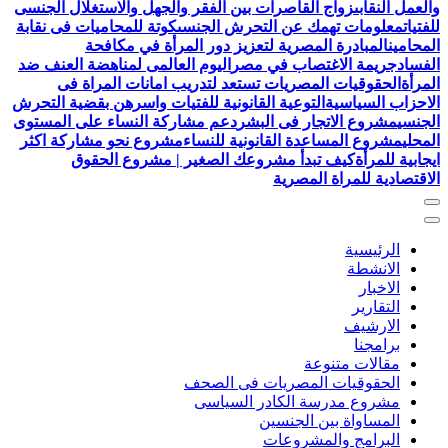
والعمل النقابى
زواج القاصرات بين الفقر والجهل والاستغلال الجنسى
للفتيات
معلومات تهمك عن التحرش الجنسى
كوتة للمحاميات فى نقابة
المحامين
المبادرة المصرية لتعزيز دور المرأة في مكافحة
الفساد
جريمة الاغتصاب في مصر
اليوم العالمى لمناهضة العنف ضد
المرأة
الحقوقيات المصريات تستعد لتدريب امانات المراة فى
الاحزاب السياسية
التوعية القانونية للفتيات واسرهن بقضية التحرش
الجنسي
مشروع الاتجار فى البشر
دعم مشاركة النساء على المستوى
المحلي
مشروع المساعدة القانونية للنساء
مشروع نحو مشاركة اكثر
ايجابية للمرأة
كيف تبدأ مشروعك الصغير | مشروع الحقوق
الاقتصادية للمراة المصرية
الرئيسية
الانشطة
الاخبار
التقارير
الارشيف
برامجنا
مقالات متنوعة
الحقوقيات المصريات فى الصحف
مشروع مدرسة الكادر السياسى
المساواة بين الجنسين
البرامج والمشروعات