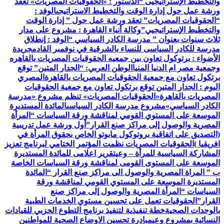
والتخطيط الإستراتيجيى “
الدستور : «الحقوقيات المصريات» تعقد
ورشة عمل حول إدارة الوقت والتخطيط الاستراتيجى
الوفد :
“الحقوقيات المصريات” تعقد ورشة عمل حول ” إدارة الوقت
والتخطيط الإستراتيجيي”
وكالة أنباء القاهرة : مشروع على مدار
ثلاث سنوات بعنوان ” مدرسة الكادر السياسي “
الوفد : إنطلاق
مدرسة للكادر السياسى للنساء بالشرقية في نوفمبر القادم
جريدة
الأضواء : برتوكول تعاون بين جمعيه الحقوقيات المصريات بالقاهره
وجمعية مصر ام الدنيا المنيا
الوطن العربي: “الجدار المتين” توقع
برتكول تعاون مع جمعية الحقوقيات المصريات بالقاهرة
المصري
اليوم : الجدار المتين توقع برتكول تعاون مع جمعية الحقوقيات
المصريات بالقاهرة
«الحقوقيات المصريات» تنظم مشروع «مدرسة
الكادر السياسي»
مشروع مدرسة الكادر السياسى
المائدة المستديرة
الموسعة على المستوي القومي لمناقشة ورقة السياسات “المرأة
المصرية والوصول إلى مراكز صنع القرار”
أول ورشة عمل تدريبية
(التصديق على اتفاقية بروتوكول مابوتو الخاص بحقوق المرأة في
افريقيا )
الحقوقيات المصريات نظمت المؤتمر الختامي لبرنامج تعزيز
المشاركة السياسية للمرأة – وعي
تقرير اعلامى للمائدة المستديرة
الموسعة على المستوى القومى لمناقشة ورقة السياسات الخاصة
ب ” المراة المصرية والوصول الى مراكز صنع القرار “
المائدة
المستديرة الموسعة على المستوي القومي لمناقشة ورقة
السياسات “المرأة المصرية والوصول إلى مراكز صنع
القرار”
الحقوقيات تعمل على تحسين مستوي الخدمات الطبية
بالوحدات الصحية
خطة تنفيذية لتنفيذ برنامج التطوع الحزبي للقيادات
النسائية بمشروع وعي
مبادرة تحسين الاوضاع الصحية للمواطنين