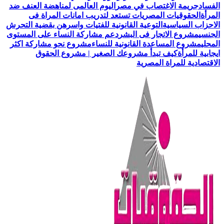
الفساد
جريمة الاغتصاب في مصر
اليوم العالمى لمناهضة العنف ضد
المرأة
الحقوقيات المصريات تستعد لتدريب امانات المراة فى
الاحزاب السياسية
التوعية القانونية للفتيات واسرهن بقضية التحرش
الجنسي
مشروع الاتجار فى البشر
دعم مشاركة النساء على المستوى
المحلي
مشروع المساعدة القانونية للنساء
مشروع نحو مشاركة اكثر
ايجابية للمرأة
كيف تبدأ مشروعك الصغير | مشروع الحقوق
الاقتصادية للمراة المصرية