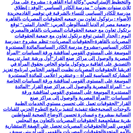
والتخطيط الإستراتيجيي”
وكالة أنباء القاهرة : مشروع على مدار
ثلاث سنوات بعنوان ” مدرسة الكادر السياسي “
الوفد : إنطلاق
مدرسة للكادر السياسى للنساء بالشرقية في نوفمبر القادم
جريدة
الأضواء : برتوكول تعاون بين جمعيه الحقوقيات المصريات بالقاهره
وجمعية مصر ام الدنيا المنيا
الوطن العربي: “الجدار المتين” توقع
برتكول تعاون مع جمعية الحقوقيات المصريات بالقاهرة
المصري
اليوم : الجدار المتين توقع برتكول تعاون مع جمعية الحقوقيات
المصريات بالقاهرة
«الحقوقيات المصريات» تنظم مشروع «مدرسة
الكادر السياسي»
مشروع مدرسة الكادر السياسى
المائدة المستديرة
الموسعة على المستوي القومي لمناقشة ورقة السياسات “المرأة
المصرية والوصول إلى مراكز صنع القرار”
أول ورشة عمل تدريبية
(التصديق على اتفاقية بروتوكول مابوتو الخاص بحقوق المرأة في
افريقيا )
الحقوقيات المصريات نظمت المؤتمر الختامي لبرنامج تعزيز
المشاركة السياسية للمرأة – وعي
تقرير اعلامى للمائدة المستديرة
الموسعة على المستوى القومى لمناقشة ورقة السياسات الخاصة
ب ” المراة المصرية والوصول الى مراكز صنع القرار “
المائدة
المستديرة الموسعة على المستوي القومي لمناقشة ورقة
السياسات “المرأة المصرية والوصول إلى مراكز صنع
القرار”
الحقوقيات تعمل على تحسين مستوي الخدمات الطبية
بالوحدات الصحية
خطة تنفيذية لتنفيذ برنامج التطوع الحزبي للقيادات
النسائية بمشروع وعي
مبادرة تحسين الاوضاع الصحية للمواطنين
بقرية سقيل
جمعية الحقوقيات المصريات بالتعاون مع المجلس
القومي للمرأة
الحقوقيات المصريات تحصل علي الصفة الاستشارية
بالأمم المتحدة
الحقوقيات المصريات والقومي للمرأه ببنى سويف