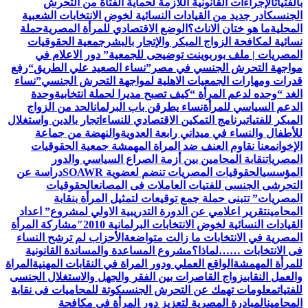
بالفتيات
الإجراءات القانونية اللازمة لحماية الفتاة من التحرش
الجنسى
كادر جديد من القيادات النسائية لخوض الانتخابات الشعبية
المحلية
ما هو ختان الاناث؟
الوضع الاقتصادي للمرأة المصرية
حملة
نسائية لمكافحة الزواج المبكر والإتجار بالبشر
جمعية الحقوقيات
المصريات | ملف بوربوينت توضيحى للجمعية
” دور الاعلام في
مواجهة التحرش الجنسي في مصر”
نساء الصعيد علي الطريق
“رفع
قدرات ومهارات الجمعيات الاهلية لمواجهة التحرش الجنسي”
نساء
الغد “وحده لدعم المرأة “
كيف تصبح مديرا لحملة انتخابية
وحدة
الدعم السياسي للمرأة
نساء يطرقن باب البرلمان
الحد من الزواج
المبكر للفتيات
برنامج التمكين الاقتصادي للنساء
اتجار بالدين واستغلال
للأطفال والنساء في ميداني رابعة العدويةوالنهضة من جماعة
الإخوان
معنا نقاوم العنف ضد المراة المهمشة جمعية الحقوقيات
المصريات
نقابة المحامين بين أزمة الصراع السياسي والدور
المؤسسي
الحقوقيات المصريات تنضم لعضوية SOAWR
دراسة عن
التحرشى الجنسى للفتيات العاملات فى المصانع
الحقوقيات
المصريات” تتبنى حملة جمع توقيعات لتمثيل المرأة بنقابة
المحامين
تقرير اعلامي عن الدورة التدريبية الاولي لمشروع” اعداد
القيادات النسائية لخوض الانتخابات البرلمانية 2010″
مشاركة المرأة
المصرية في الانتخابات ما زالت متواضعة
الأحزاب لم ترشح النساء
فى الانتخابات ……لماذا؟
مشروع المساعدة والمساندة القانونية
للمرأة المهمشة
الواقع العملي ودور المراة في النقابات المهنية
المراة
والعمل النقابى
زواج القاصرات بين الفقر والجهل والاستغلال الجنسى
للفتيات
معلومات تهمك عن التحرش الجنسى
كوتة للمحاميات فى نقابة
المحامين
المبادرة المصرية لتعزيز دور المرأة في مكافحة