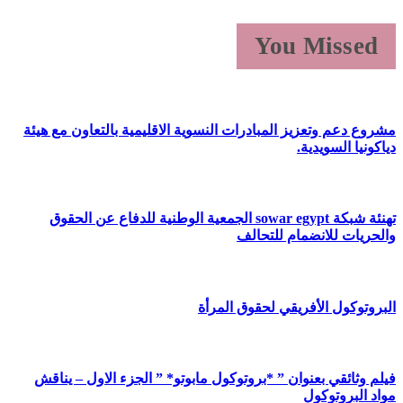
You Missed
مشروع دعم وتعزيز المبادرات النسوية الاقليمية بالتعاون مع هيئة
دياكونيا السويدية.
تهنئة شبكة sowar egypt الجمعية الوطنية للدفاع عن الحقوق
والحريات للانضمام للتحالف
البروتوكول الأفريقي لحقوق المرأة
فيلم وثائقي بعنوان ” *بروتوكول مابوتو* ” الجزء الاول – يناقش
مواد البروتوكول