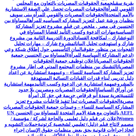
بقرية سقيل
جمعية الحقوقيات المصريات بالتعاون مع المجلس
القومي للمرأة
الحقوقيات المصريات تحصل علي الصفة الاستشارية
بالأمم المتحدة
الحقوقيات المصريات والقومي للمرأه ببنى سويف
ينظمان ورشة عمل لتعزيز المشاركه السياسيه للمرأه
المساواة بين
الجنسين فى مصر , ملخص عن فيلم مشروع تعزيز المشاركة
السياسية
مهارات الدعوة وكسب التأييد لقضايا المساواة في
النوع
شارك – لمكافحة الفساد
الدورة التدريبية الثانية من مشروع
شارك و استهدفت تحليل البيانات
مشروع شارك – مهارات تحليل
الفجوات من منظور حقوقى
البيان التأسيسي حول إطلاق شبكة وعي
(لدعم المشاركة السياسية للمرأة)
المساواة بين الجنسين جمعية
الحقوقيات المصريات
أعلان توظيف جمعية الحقوقيات
المصريات
التشبيك بين منظمات المجتمع المدني فى اطار مشروع
تعزيز المشاركة السياسية للنساء – وعي
مهمة استشارية عن اعداد
دليل تدريبى لبناء قدرات القيادات النسائية المستهدفة
بالمشروع
مهمة استشارية عن الدعوة وكسب التأييد
مهمة استشارية
عن أوراق السياسات
الحقوقيات المصريات ومصريين بلا حدود
للتنمية
تعرية سيدة أبو قرقاص جريمة في حق كل امرأة
مصرية
الحقوقيات المصريات تبدأ تنفيذ فاعليات مشروع تعزيز
المشاركة السياسية للنساء – وعي
بدأت جمعية الحقوقيات المصريات
AEFL بالتعاون مع هيئة الامم المتحدة للمساواة بين الجنسين UN
Women
اعلان عن فيلم دليل تعليمى والحاجة لشركة / مؤسسة /
مصمم لانتاج فيلم (دليل) تعليمي لشخصية كرتونية
حملات التشويه و
اتخاذ اجراءات قانونية بحق بعض منظمات حقوق الإنسان اجراء
سلبي يهدف لحصار دور هذه المنظمات
الأكاديمية النسائية