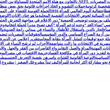
لمتحدة للمساواة بين الجنسين UN Women
لشخصية كرتونية
حملات التشويه و اتخاذ اجراءات قانونية بحق بعض من
قط
احتفالية اليوم العالمي للمرأة 2016
الحملة القومية للقضاء على الممار
ات النسائية لخوض الانتخابات الشعبية المحلية
ما هو ختان الاناث؟
الوضع 
ملف بوربوينت توضيحى للجمعية
” دور الاعلام في مواجهة التحرش ال
نسي”
نساء الغد “وحده لدعم المرأة “
كيف تصبح مديرا لحملة انتخابية
وحد
ساء
اتجار بالدين واستغلال للأطفال والنساء في ميداني رابعة العدويةوا
 بين أزمة الصراع السياسي والدور المؤسسي
الحقوقيات المصريات تنضم لعض
 جمع توقيعات لتمثيل المرأة بنقابة المحامين
تقرير اعلامي عن الدورة 
مصرية في الانتخابات ما زالت متواضعة
الأحزاب لم ترشح النساء فى الا
ابات المهنية
المراة والعمل النقابى
زواج القاصرات بين الفقر والجهل والاس
ة لتعزيز دور المرأة في مكافحة الفساد
جريمة الاغتصاب في مصر
اليوم
السياسية
التوعية القانونية للفتيات واسرهن بقضية التحرش الجنسي
مشرو
حو مشاركة اكثر ايجابية للمرأة
كيف تبدأ مشروعك الصغير | مشروع الح