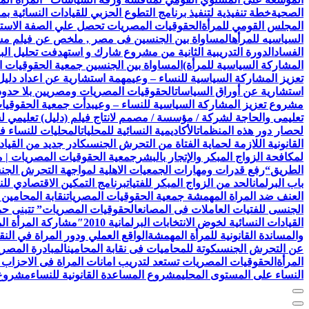
الصحية
خطة تنفيذية لتنفيذ برنامج التطوع الحزبي للقيادات النسائية ب
المجلس القومي للمرأة
الحقوقيات المصريات تحصل علي الصفة الاستشا
السياسيه للمرأه
المساواة بين الجنسين فى مصر , ملخص عن فيلم مش
الفساد
الدورة التدريبية الثانية من مشروع شارك و استهدفت تحليل البيا
المشاركة السياسية للمرأة)
المساواة بين الجنسين جمعية الحقوقيات ا
تعزيز المشاركة السياسية للنساء – وعي
مهمة استشارية عن اعداد دليل 
استشارية عن أوراق السياسات
الحقوقيات المصريات ومصريين بلا حدود 
مشروع تعزيز المشاركة السياسية للنساء – وعي
بدأت جمعية الحقوقيات المصريات AEFL بالتعاون مع هيئة الامم ا
تعليمى والحاجة لشركة / مؤسسة / مصمم لانتاج فيلم (دليل) تعليمي 
لحصار دور هذه المنظمات
الأكاديمية النسائية للمحليات
المحليات للنساء ف
القانونية اللازمة لحماية الفتاة من التحرش الجنسى
كادر جديد من القياد
لمكافحة الزواج المبكر والإتجار بالبشر
جمعية الحقوقيات المصريات | 
الطريق
“رفع قدرات ومهارات الجمعيات الاهلية لمواجهة التحرش الج
باب البرلمان
الحد من الزواج المبكر للفتيات
برنامج التمكين الاقتصادي للن
العنف ضد المراة المهمشة جمعية الحقوقيات المصريات
نقابة المحامين
الجنسى للفتيات العاملات فى المصانع
الحقوقيات المصريات” تتبنى حملة
القيادات النسائية لخوض الانتخابات البرلمانية 2010″
مشاركة المرأة ال
والمساندة القانونية للمرأة المهمشة
الواقع العملي ودور المراة في النق
عن التحرش الجنسى
كوتة للمحاميات فى نقابة المحامين
المبادرة المصري
المرأة
الحقوقيات المصريات تستعد لتدريب امانات المراة فى الاحزاب 
النساء على المستوى المحلي
مشروع المساعدة القانونية للنساء
مشروع ن