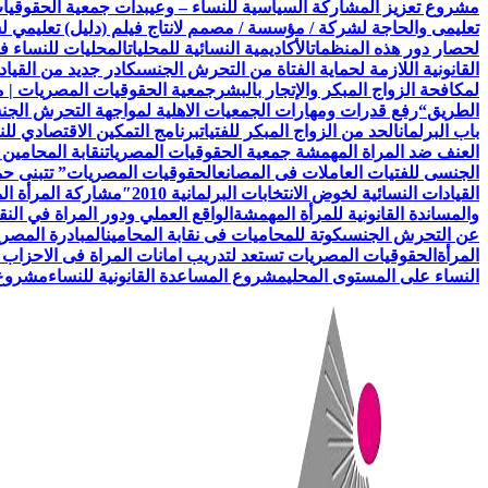
مشروع تعزيز المشاركة السياسية للنساء – وعي
بدأت جمعية الحقوقيات المصريات AEFL بالتعاون مع هيئة الامم ا
تعليمى والحاجة لشركة / مؤسسة / مصمم لانتاج فيلم (دليل) تعليمي 
لحصار دور هذه المنظمات
الأكاديمية النسائية للمحليات
المحليات للنساء ف
القانونية اللازمة لحماية الفتاة من التحرش الجنسى
كادر جديد من القياد
لمكافحة الزواج المبكر والإتجار بالبشر
جمعية الحقوقيات المصريات | 
الطريق
“رفع قدرات ومهارات الجمعيات الاهلية لمواجهة التحرش الج
باب البرلمان
الحد من الزواج المبكر للفتيات
برنامج التمكين الاقتصادي للن
العنف ضد المراة المهمشة جمعية الحقوقيات المصريات
نقابة المحامين
الجنسى للفتيات العاملات فى المصانع
الحقوقيات المصريات” تتبنى حملة
القيادات النسائية لخوض الانتخابات البرلمانية 2010″
مشاركة المرأة ال
والمساندة القانونية للمرأة المهمشة
الواقع العملي ودور المراة في النق
عن التحرش الجنسى
كوتة للمحاميات فى نقابة المحامين
المبادرة المصري
المرأة
الحقوقيات المصريات تستعد لتدريب امانات المراة فى الاحزاب 
النساء على المستوى المحلي
مشروع المساعدة القانونية للنساء
مشروع ن