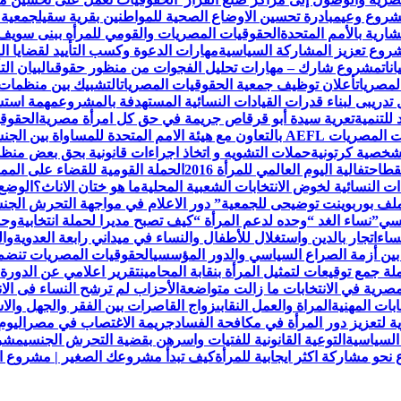
مشروع وعي
مبادرة تحسين الاوضاع الصحية للمواطنين بقرية سقيل
جمعية 
رية بالأمم المتحدة
الحقوقيات المصريات والقومي للمرأه ببنى سويف
روع تعزيز المشاركة السياسية
مهارات الدعوة وكسب التأييد لقضايا ال
نات
مشروع شارك – مهارات تحليل الفجوات من منظور حقوقى
البيان ا
لمصريات
أعلان توظيف جمعية الحقوقيات المصريات
التشبيك بين منظمات
تدريبى لبناء قدرات القيادات النسائية المستهدفة بالمشروع
مهمة استش
للتنمية
تعرية سيدة أبو قرقاص جريمة في حق كل امرأة مصرية
الحقوقي
لمتحدة للمساواة بين الجنسين UN Women
لشخصية كرتونية
حملات التشويه و اتخاذ اجراءات قانونية بحق بعض من
قط
احتفالية اليوم العالمي للمرأة 2016
الحملة القومية للقضاء على الممار
ات النسائية لخوض الانتخابات الشعبية المحلية
ما هو ختان الاناث؟
الوضع 
ملف بوربوينت توضيحى للجمعية
” دور الاعلام في مواجهة التحرش ال
نسي”
نساء الغد “وحده لدعم المرأة “
كيف تصبح مديرا لحملة انتخابية
وحد
ساء
اتجار بالدين واستغلال للأطفال والنساء في ميداني رابعة العدويةوا
 بين أزمة الصراع السياسي والدور المؤسسي
الحقوقيات المصريات تنضم لعض
 جمع توقيعات لتمثيل المرأة بنقابة المحامين
تقرير اعلامي عن الدورة 
مصرية في الانتخابات ما زالت متواضعة
الأحزاب لم ترشح النساء فى الا
ابات المهنية
المراة والعمل النقابى
زواج القاصرات بين الفقر والجهل والاس
ة لتعزيز دور المرأة في مكافحة الفساد
جريمة الاغتصاب في مصر
اليوم
السياسية
التوعية القانونية للفتيات واسرهن بقضية التحرش الجنسي
مشرو
حو مشاركة اكثر ايجابية للمرأة
كيف تبدأ مشروعك الصغير | مشروع الح