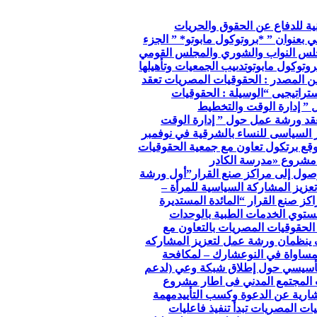
so الجمعية الوطنية للدفاع عن الحقوق والحريات
ي بعنوان ” *بروتوكول مابوتو* ” الجزء
جلس النواب والشوري والمجلس القومي
وتوكول مابوتو
تدىيب الجمعيات وتأهيلها
ن المصدر : الحقوقيات المصريات تعقد
تراتيجيى “
الوسيلة : الحقوقيات
 ” إدارة الوقت والتخطيط
عقد ورشة عمل حول ” إدارة الوقت
ر السياسى للنساء بالشرقية في نوفمبر
توقع برتكول تعاون مع جمعية الحقوقيات
مشروع «مدرسة الكادر
صول إلى مراكز صنع القرار”
أول ورشة
عزيز المشاركة السياسية للمرأة –
كز صنع القرار “
المائدة المستديرة
توي الخدمات الطبية بالوحدات
الحقوقيات المصريات بالتعاون مع
 ينظمان ورشة عمل لتعزيز المشاركه
مساواة في النوع
شارك – لمكافحة
لتأسيسي حول إطلاق شبكة وعي (لدعم
 المجتمع المدني فى اطار مشروع
ارية عن الدعوة وكسب التأييد
مهمة
ات المصريات تبدأ تنفيذ فاعليات