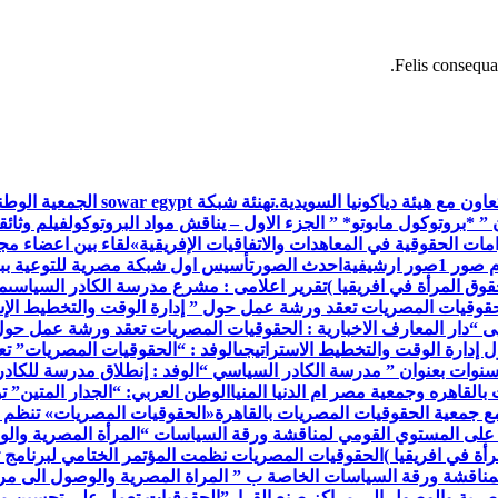
Felis consequat
اون مع هيئة دياكونيا السويدية.
تهنئة شبكة war egypt
 ” *بروتوكول مابوتو* ” الجزء الاول – يناقش مواد البروتوكول
فيلم وثائق
ات الحقوقية في المعاهدات والاتفاقيات الإفريقية»
لقاء بين اعضاء م
م صور 1
صور ارشيفية
احدث الصور
تأسيس اول شبكة مصرية للتوعية ببر
وق المرأة في افريقيا )
تقرير اعلامى : مشرع مدرسة الكادر السياسى
م
حقوقيات المصريات تعقد ورشة عمل حول ” إدارة الوقت والتخطيط الإس
ى “
دار المعارف الاخبارية : الحقوقيات المصريات تعقد ورشة عمل حول
إدارة الوقت والتخطيط الاستراتيجى
الوفد : “الحقوقيات المصريات” ت
 سنوات بعنوان ” مدرسة الكادر السياسي “
الوفد : إنطلاق مدرسة للكاد
القاهره وجمعية مصر ام الدنيا المنيا
الوطن العربي: “الجدار المتين” 
مع جمعية الحقوقيات المصريات بالقاهرة
«الحقوقيات المصريات» تنظم 
 على المستوي القومي لمناقشة ورقة السياسات “المرأة المصرية والو
أة في افريقيا )
الحقوقيات المصريات نظمت المؤتمر الختامي لبرنامج ت
مناقشة ورقة السياسات الخاصة ب ” المراة المصرية والوصول الى مرا
صرية والوصول إلى مراكز صنع القرار”
الحقوقيات تعمل على تحسين مس