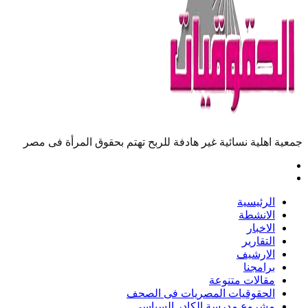
جمعية اهلية نسائية غير هادفة للربح تهتم بحقوق المرأة فى مصر
الرئيسية
الانشطة
الاخبار
التقارير
الارشيف
برامجنا
مقالات متنوعة
الحقوقيات المصريات فى الصحف
مشروع مدرسة الكادر السياسى