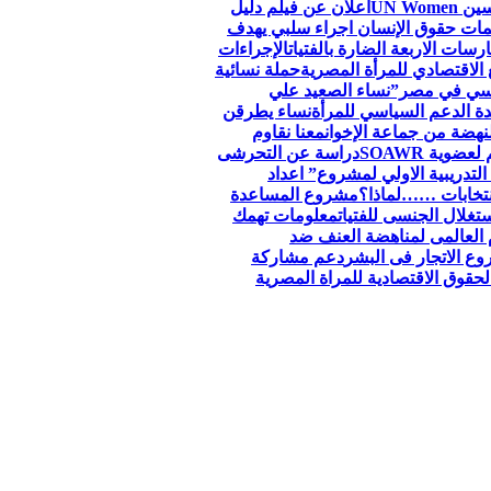
اعلان عن فيلم دليل
ظمات حقوق الإنسان اجراء سلبي يهدف
سات الاربعة الضارة بالفتيات
الإجراءات
الاقتصادي للمرأة المصرية
حملة نسائية
جنسي في مصر”
نساء الصعيد علي
ة الدعم السياسي للمرأة
نساء يطرقن
لنهضة من جماعة الإخوان
معنا نقاوم
وية SOAWR
دراسة عن التحرشى
التدريبية الاولي لمشروع” اعداد
نتخابات ……لماذا؟
مشروع المساعدة
تغلال الجنسى للفتيات
معلومات تهمك
 العالمى لمناهضة العنف ضد
ع الاتجار فى البشر
دعم مشاركة
قوق الاقتصادية للمراة المصرية