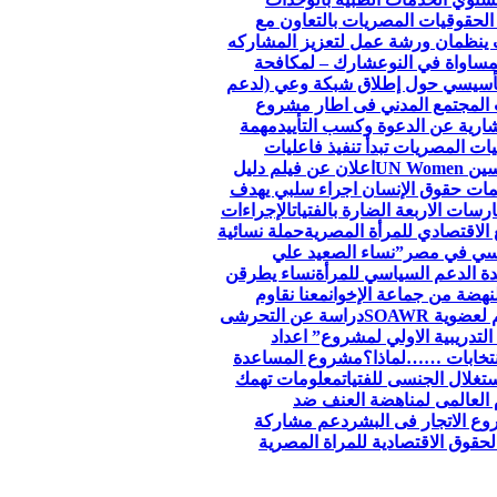
الحقوقيات المصريات بالتعاون مع
 ينظمان ورشة عمل لتعزيز المشاركه
مساواة في النوع
شارك – لمكافحة
لتأسيسي حول إطلاق شبكة وعي (لدعم
 المجتمع المدني فى اطار مشروع
ارية عن الدعوة وكسب التأييد
مهمة
ات المصريات تبدأ تنفيذ فاعليات
اعلان عن فيلم دليل
ظمات حقوق الإنسان اجراء سلبي يهدف
سات الاربعة الضارة بالفتيات
الإجراءات
الاقتصادي للمرأة المصرية
حملة نسائية
جنسي في مصر”
نساء الصعيد علي
ة الدعم السياسي للمرأة
نساء يطرقن
لنهضة من جماعة الإخوان
معنا نقاوم
وية SOAWR
دراسة عن التحرشى
التدريبية الاولي لمشروع” اعداد
نتخابات ……لماذا؟
مشروع المساعدة
تغلال الجنسى للفتيات
معلومات تهمك
 العالمى لمناهضة العنف ضد
ع الاتجار فى البشر
دعم مشاركة
قوق الاقتصادية للمراة المصرية