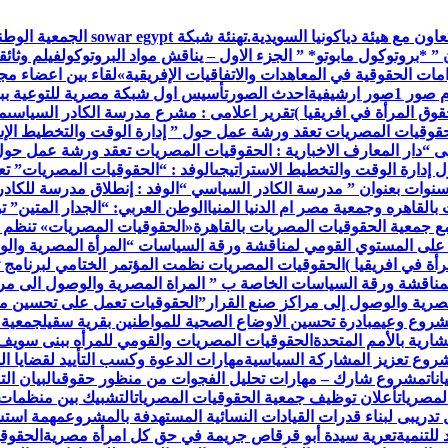
اون مع هيئة دياكونيا السويدية.
تهنئة شبكة war egypt
 ” *بروتوكول مابوتو* ” الجزء الاول – يناقش مواد البروتوكول
فيلم وثائق
ات الحقوقية في المعاهدات والاتفاقيات الإفريقية»
لقاء بين اعضاء م
م صور 1
صور ارشيفية
احدث الصور
تأسيس اول شبكة مصرية للتوعية ببر
وق المرأة في افريقيا )
تقرير اعلامى : مشرع مدرسة الكادر السياسى
م
حقوقيات المصريات تعقد ورشة عمل حول ” إدارة الوقت والتخطيط الإس
ى “
دار المعارف الاخبارية : الحقوقيات المصريات تعقد ورشة عمل حول
إدارة الوقت والتخطيط الاستراتيجى
الوفد : “الحقوقيات المصريات” ت
 سنوات بعنوان ” مدرسة الكادر السياسي “
الوفد : إنطلاق مدرسة للكاد
القاهره وجمعية مصر ام الدنيا المنيا
الوطن العربي: “الجدار المتين” 
مع جمعية الحقوقيات المصريات بالقاهرة
«الحقوقيات المصريات» تنظم 
 على المستوي القومي لمناقشة ورقة السياسات “المرأة المصرية والو
أة في افريقيا )
الحقوقيات المصريات نظمت المؤتمر الختامي لبرنامج ت
مناقشة ورقة السياسات الخاصة ب ” المراة المصرية والوصول الى مرا
صرية والوصول إلى مراكز صنع القرار”
الحقوقيات تعمل على تحسين مس
مشروع وعي
مبادرة تحسين الاوضاع الصحية للمواطنين بقرية سقيل
جمعية 
رية بالأمم المتحدة
الحقوقيات المصريات والقومي للمرأه ببنى سويف
روع تعزيز المشاركة السياسية
مهارات الدعوة وكسب التأييد لقضايا ال
نات
مشروع شارك – مهارات تحليل الفجوات من منظور حقوقى
البيان ا
لمصريات
أعلان توظيف جمعية الحقوقيات المصريات
التشبيك بين منظمات
تدريبى لبناء قدرات القيادات النسائية المستهدفة بالمشروع
مهمة استش
للتنمية
تعرية سيدة أبو قرقاص جريمة في حق كل امرأة مصرية
الحقوقي