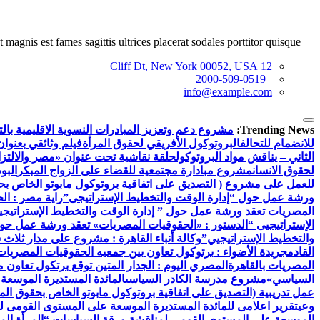
 magnis est fames sagittis ultrices placerat sodales porttitor quisque.
12 Cliff Dt, New York 00052, USA
+2000-509-0519
info@example.com
Trending News:
مشروع دعم وتعزيز المبادرات النسوية الاقليمية بالتع
للانضمام للتحالف
البروتوكول الأفريقي لحقوق المرأة
فيلم وثائقي بعنوان
الثاني – يناقش مواد البروتوكول
حلقة نقاشية تحت عنوان «مصر والالتزام
لحقوق الانسان
مشروع مبادارة مجتمعية للقضاء على الزواج المبكر
البو
للعمل على مشروع ( التصديق على اتفاقية بروتوكول مابوتو الخاص بحق
ورشة عمل حول “إدارة الوقت والتخطيط الإستراتيجى”
راية مصر : ال
المصريات تعقد ورشة عمل حول ” إدارة الوقت والتخطيط الإستراتيجي
الإستراتيجيى “
الدستور : «الحقوقيات المصريات» تعقد ورشة عمل حول 
والتخطيط الإستراتيجيي”
وكالة أنباء القاهرة : مشروع على مدار ثلاث
القادم
جريدة الأضواء : برتوكول تعاون بين جمعيه الحقوقيات المصريات ب
المصريات بالقاهرة
المصري اليوم : الجدار المتين توقع برتكول تعاون 
السياسي»
مشروع مدرسة الكادر السياسى
المائدة المستديرة الموسعة
عمل تدريبية (التصديق على اتفاقية بروتوكول مابوتو الخاص بحقوق المر
وعي
تقرير اعلامى للمائدة المستديرة الموسعة على المستوى القومى ل
الموسعة على المستوي القومي لمناقشة ورقة السياسات “المرأة الم