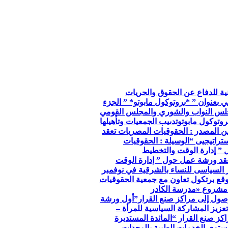
so الجمعية الوطنية للدفاع عن الحقوق والحريات
ي بعنوان ” *بروتوكول مابوتو* ” الجزء
جلس النواب والشوري والمجلس القومي
وتوكول مابوتو
تدىيب الجمعيات وتأهيلها
ن المصدر : الحقوقيات المصريات تعقد
تراتيجيى “
الوسيلة : الحقوقيات
 ” إدارة الوقت والتخطيط
عقد ورشة عمل حول ” إدارة الوقت
ر السياسى للنساء بالشرقية في نوفمبر
توقع برتكول تعاون مع جمعية الحقوقيات
مشروع «مدرسة الكادر
صول إلى مراكز صنع القرار”
أول ورشة
عزيز المشاركة السياسية للمرأة –
كز صنع القرار “
المائدة المستديرة
توي الخدمات الطبية بالوحدات