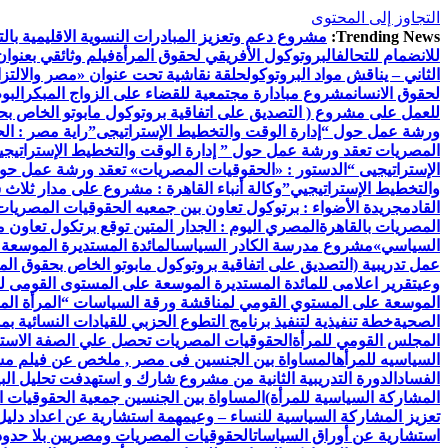
التجاوز إلى المحتوى
Trending News:
مشروع دعم وتعزيز المبادرات النسوية الاقليمية بالتع
للانضمام للتحالف
البروتوكول الأفريقي لحقوق المرأة
فيلم وثائقي بعنوان
الثاني – يناقش مواد البروتوكول
حلقة نقاشية تحت عنوان «مصر والالتزام
لحقوق الانسان
مشروع مبادارة مجتمعية للقضاء على الزواج المبكر
البو
للعمل على مشروع ( التصديق على اتفاقية بروتوكول مابوتو الخاص بحق
ورشة عمل حول “إدارة الوقت والتخطيط الإستراتيجى”
راية مصر : ال
المصريات تعقد ورشة عمل حول ” إدارة الوقت والتخطيط الإستراتيجي
الإستراتيجيى “
الدستور : «الحقوقيات المصريات» تعقد ورشة عمل حول 
والتخطيط الإستراتيجيي”
وكالة أنباء القاهرة : مشروع على مدار ثلاث
القادم
جريدة الأضواء : برتوكول تعاون بين جمعيه الحقوقيات المصريات ب
المصريات بالقاهرة
المصري اليوم : الجدار المتين توقع برتكول تعاون 
السياسي»
مشروع مدرسة الكادر السياسى
المائدة المستديرة الموسعة
عمل تدريبية (التصديق على اتفاقية بروتوكول مابوتو الخاص بحقوق المر
وعي
تقرير اعلامى للمائدة المستديرة الموسعة على المستوى القومى ل
الموسعة على المستوي القومي لمناقشة ورقة السياسات “المرأة الم
الصحية
خطة تنفيذية لتنفيذ برنامج التطوع الحزبي للقيادات النسائية ب
المجلس القومي للمرأة
الحقوقيات المصريات تحصل علي الصفة الاستشا
السياسيه للمرأه
المساواة بين الجنسين فى مصر , ملخص عن فيلم مش
الفساد
الدورة التدريبية الثانية من مشروع شارك و استهدفت تحليل البيا
المشاركة السياسية للمرأة)
المساواة بين الجنسين جمعية الحقوقيات ا
تعزيز المشاركة السياسية للنساء – وعي
مهمة استشارية عن اعداد دليل 
استشارية عن أوراق السياسات
الحقوقيات المصريات ومصريين بلا حدود 