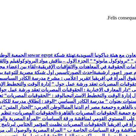
Felis consequat
اون مع هيئة دياكونيا السويدية.
تهنئة شبكة war egypt
 ” *بروتوكول مابوتو* ” الجزء الاول – يناقش مواد البروتوكول
فيلم وثائق
ات الحقوقية في المعاهدات والاتفاقيات الإفريقية»
لقاء بين اعضاء م
م صور 1
صور ارشيفية
احدث الصور
تأسيس اول شبكة مصرية للتوعية ببر
وق المرأة في افريقيا )
تقرير اعلامى : مشرع مدرسة الكادر السياسى
م
حقوقيات المصريات تعقد ورشة عمل حول ” إدارة الوقت والتخطيط الإس
ى “
دار المعارف الاخبارية : الحقوقيات المصريات تعقد ورشة عمل حول
إدارة الوقت والتخطيط الاستراتيجى
الوفد : “الحقوقيات المصريات” ت
 سنوات بعنوان ” مدرسة الكادر السياسي “
الوفد : إنطلاق مدرسة للكاد
القاهره وجمعية مصر ام الدنيا المنيا
الوطن العربي: “الجدار المتين” 
مع جمعية الحقوقيات المصريات بالقاهرة
«الحقوقيات المصريات» تنظم 
 على المستوي القومي لمناقشة ورقة السياسات “المرأة المصرية والو
أة في افريقيا )
الحقوقيات المصريات نظمت المؤتمر الختامي لبرنامج ت
مناقشة ورقة السياسات الخاصة ب ” المراة المصرية والوصول الى مرا
صرية والوصول إلى مراكز صنع القرار”
الحقوقيات تعمل على تحسين مس