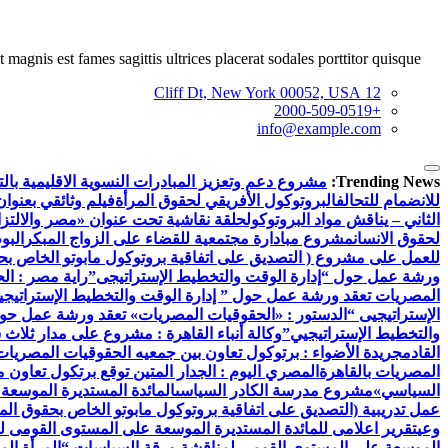
 magnis est fames sagittis ultrices placerat sodales porttitor quisque.
12 Cliff Dt, New York 00052, USA
+2000-509-0519
info@example.com
Trending News:
مشروع دعم وتعزيز المبادرات النسوية الاقليمية بالتع
للانضمام للتحالف
البروتوكول الأفريقي لحقوق المرأة
فيلم وثائقي بعنوان
الثاني – يناقش مواد البروتوكول
حلقة نقاشية تحت عنوان «مصر والالتزام
لحقوق الانسان
مشروع مبادارة مجتمعية للقضاء على الزواج المبكر
البو
للعمل على مشروع ( التصديق على اتفاقية بروتوكول مابوتو الخاص بحق
ورشة عمل حول “إدارة الوقت والتخطيط الإستراتيجى”
راية مصر : ال
المصريات تعقد ورشة عمل حول ” إدارة الوقت والتخطيط الإستراتيجي
الإستراتيجيى “
الدستور : «الحقوقيات المصريات» تعقد ورشة عمل حول 
والتخطيط الإستراتيجيي”
وكالة أنباء القاهرة : مشروع على مدار ثلاث
القادم
جريدة الأضواء : برتوكول تعاون بين جمعيه الحقوقيات المصريات ب
المصريات بالقاهرة
المصري اليوم : الجدار المتين توقع برتكول تعاون 
السياسي»
مشروع مدرسة الكادر السياسى
المائدة المستديرة الموسعة
عمل تدريبية (التصديق على اتفاقية بروتوكول مابوتو الخاص بحقوق المر
وعي
تقرير اعلامى للمائدة المستديرة الموسعة على المستوى القومى ل
الموسعة على المستوي القومي لمناقشة ورقة السياسات “المرأة الم