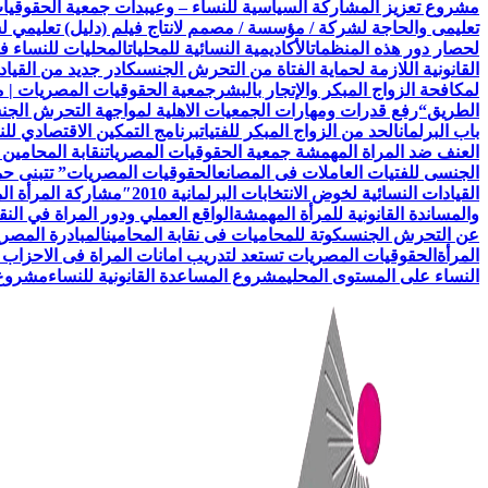
مشروع تعزيز المشاركة السياسية للنساء – وعي
بدأت جمعية الحقوقيات المصريات AEFL بالتعاون مع هيئة الامم ا
تعليمى والحاجة لشركة / مؤسسة / مصمم لانتاج فيلم (دليل) تعليمي 
لحصار دور هذه المنظمات
الأكاديمية النسائية للمحليات
المحليات للنساء ف
القانونية اللازمة لحماية الفتاة من التحرش الجنسى
كادر جديد من القياد
لمكافحة الزواج المبكر والإتجار بالبشر
جمعية الحقوقيات المصريات | 
الطريق
“رفع قدرات ومهارات الجمعيات الاهلية لمواجهة التحرش الج
باب البرلمان
الحد من الزواج المبكر للفتيات
برنامج التمكين الاقتصادي للن
العنف ضد المراة المهمشة جمعية الحقوقيات المصريات
نقابة المحامين
الجنسى للفتيات العاملات فى المصانع
الحقوقيات المصريات” تتبنى حملة
القيادات النسائية لخوض الانتخابات البرلمانية 2010″
مشاركة المرأة ال
والمساندة القانونية للمرأة المهمشة
الواقع العملي ودور المراة في النق
عن التحرش الجنسى
كوتة للمحاميات فى نقابة المحامين
المبادرة المصري
المرأة
الحقوقيات المصريات تستعد لتدريب امانات المراة فى الاحزاب 
النساء على المستوى المحلي
مشروع المساعدة القانونية للنساء
مشروع ن