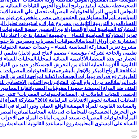
الصحية
خطة تنفيذية لتنفيذ برنامج التطوع الحزبي للقيادات النسائية ب
المجلس القومي للمرأة
الحقوقيات المصريات تحصل علي الصفة الاستشا
السياسيه للمرأه
المساواة بين الجنسين فى مصر , ملخص عن فيلم مش
الفساد
الدورة التدريبية الثانية من مشروع شارك و استهدفت تحليل البيا
المشاركة السياسية للمرأة)
المساواة بين الجنسين جمعية الحقوقيات ا
تعزيز المشاركة السياسية للنساء – وعي
مهمة استشارية عن اعداد دليل 
استشارية عن أوراق السياسات
الحقوقيات المصريات ومصريين بلا حدود 
مشروع تعزيز المشاركة السياسية للنساء – وعي
بدأت جمعية الحقوقيات المصريات AEFL بالتعاون مع هيئة الامم ا
تعليمى والحاجة لشركة / مؤسسة / مصمم لانتاج فيلم (دليل) تعليمي 
لحصار دور هذه المنظمات
الأكاديمية النسائية للمحليات
المحليات للنساء ف
القانونية اللازمة لحماية الفتاة من التحرش الجنسى
كادر جديد من القياد
لمكافحة الزواج المبكر والإتجار بالبشر
جمعية الحقوقيات المصريات | 
الطريق
“رفع قدرات ومهارات الجمعيات الاهلية لمواجهة التحرش الج
باب البرلمان
الحد من الزواج المبكر للفتيات
برنامج التمكين الاقتصادي للن
العنف ضد المراة المهمشة جمعية الحقوقيات المصريات
نقابة المحامين
الجنسى للفتيات العاملات فى المصانع
الحقوقيات المصريات” تتبنى حملة
القيادات النسائية لخوض الانتخابات البرلمانية 2010″
مشاركة المرأة ال
والمساندة القانونية للمرأة المهمشة
الواقع العملي ودور المراة في النق
عن التحرش الجنسى
كوتة للمحاميات فى نقابة المحامين
المبادرة المصري
المرأة
الحقوقيات المصريات تستعد لتدريب امانات المراة فى الاحزاب 
النساء على المستوى المحلي
مشروع المساعدة القانونية للنساء
مشروع ن