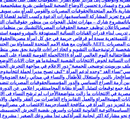
مشروع وعي
مبادرة تحسين الاوضاع الصحية للمواطنين بقرية سقيل
جمعية 
رية بالأمم المتحدة
الحقوقيات المصريات والقومي للمرأه ببنى سويف
روع تعزيز المشاركة السياسية
مهارات الدعوة وكسب التأييد لقضايا ال
نات
مشروع شارك – مهارات تحليل الفجوات من منظور حقوقى
البيان ا
لمصريات
أعلان توظيف جمعية الحقوقيات المصريات
التشبيك بين منظمات
تدريبى لبناء قدرات القيادات النسائية المستهدفة بالمشروع
مهمة استش
للتنمية
تعرية سيدة أبو قرقاص جريمة في حق كل امرأة مصرية
الحقوقي
لمتحدة للمساواة بين الجنسين UN Women
لشخصية كرتونية
حملات التشويه و اتخاذ اجراءات قانونية بحق بعض من
قط
احتفالية اليوم العالمي للمرأة 2016
الحملة القومية للقضاء على الممار
ات النسائية لخوض الانتخابات الشعبية المحلية
ما هو ختان الاناث؟
الوضع 
ملف بوربوينت توضيحى للجمعية
” دور الاعلام في مواجهة التحرش ال
نسي”
نساء الغد “وحده لدعم المرأة “
كيف تصبح مديرا لحملة انتخابية
وحد
ساء
اتجار بالدين واستغلال للأطفال والنساء في ميداني رابعة العدويةوا
 بين أزمة الصراع السياسي والدور المؤسسي
الحقوقيات المصريات تنضم لعض
 جمع توقيعات لتمثيل المرأة بنقابة المحامين
تقرير اعلامي عن الدورة 
مصرية في الانتخابات ما زالت متواضعة
الأحزاب لم ترشح النساء فى الا
ابات المهنية
المراة والعمل النقابى
زواج القاصرات بين الفقر والجهل والاس
ة لتعزيز دور المرأة في مكافحة الفساد
جريمة الاغتصاب في مصر
اليوم
السياسية
التوعية القانونية للفتيات واسرهن بقضية التحرش الجنسي
مشرو
حو مشاركة اكثر ايجابية للمرأة
كيف تبدأ مشروعك الصغير | مشروع الح