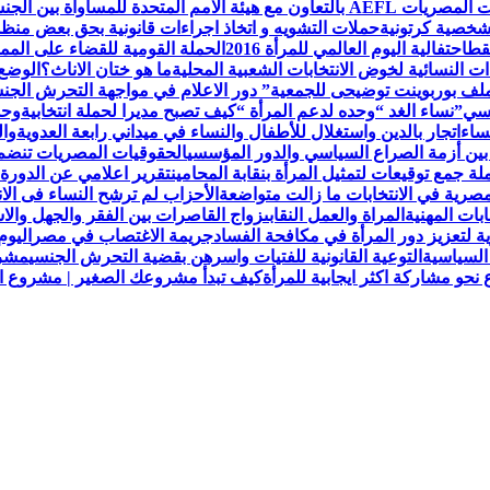
لمتحدة للمساواة بين الجنسين UN Women
لشخصية كرتونية
حملات التشويه و اتخاذ اجراءات قانونية بحق بعض من
قط
احتفالية اليوم العالمي للمرأة 2016
الحملة القومية للقضاء على الممار
ات النسائية لخوض الانتخابات الشعبية المحلية
ما هو ختان الاناث؟
الوضع 
ملف بوربوينت توضيحى للجمعية
” دور الاعلام في مواجهة التحرش ال
نسي”
نساء الغد “وحده لدعم المرأة “
كيف تصبح مديرا لحملة انتخابية
وحد
ساء
اتجار بالدين واستغلال للأطفال والنساء في ميداني رابعة العدويةوا
 بين أزمة الصراع السياسي والدور المؤسسي
الحقوقيات المصريات تنضم لعض
 جمع توقيعات لتمثيل المرأة بنقابة المحامين
تقرير اعلامي عن الدورة 
مصرية في الانتخابات ما زالت متواضعة
الأحزاب لم ترشح النساء فى الا
ابات المهنية
المراة والعمل النقابى
زواج القاصرات بين الفقر والجهل والاس
ة لتعزيز دور المرأة في مكافحة الفساد
جريمة الاغتصاب في مصر
اليوم
السياسية
التوعية القانونية للفتيات واسرهن بقضية التحرش الجنسي
مشرو
حو مشاركة اكثر ايجابية للمرأة
كيف تبدأ مشروعك الصغير | مشروع الح