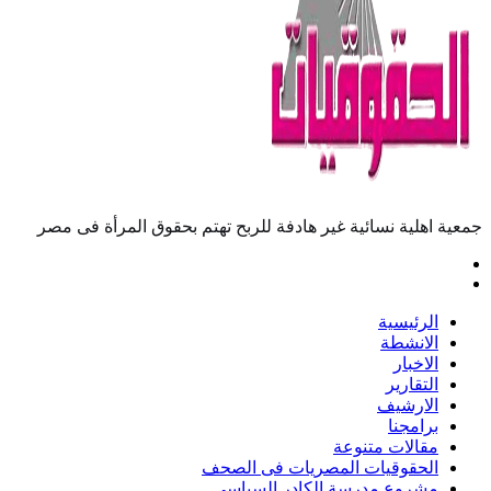
جمعية اهلية نسائية غير هادفة للربح تهتم بحقوق المرأة فى مصر
الرئيسية
الانشطة
الاخبار
التقارير
الارشيف
برامجنا
مقالات متنوعة
الحقوقيات المصريات فى الصحف
مشروع مدرسة الكادر السياسى