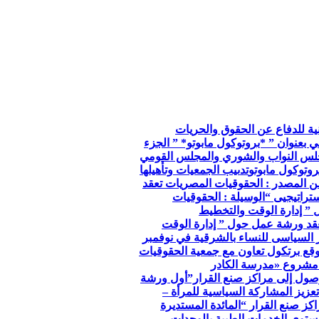
so الجمعية الوطنية للدفاع عن الحقوق والحريات
ي بعنوان ” *بروتوكول مابوتو* ” الجزء
جلس النواب والشوري والمجلس القومي
وتوكول مابوتو
تدىيب الجمعيات وتأهيلها
ن المصدر : الحقوقيات المصريات تعقد
تراتيجيى “
الوسيلة : الحقوقيات
 ” إدارة الوقت والتخطيط
عقد ورشة عمل حول ” إدارة الوقت
ر السياسى للنساء بالشرقية في نوفمبر
توقع برتكول تعاون مع جمعية الحقوقيات
مشروع «مدرسة الكادر
صول إلى مراكز صنع القرار”
أول ورشة
عزيز المشاركة السياسية للمرأة –
كز صنع القرار “
المائدة المستديرة
توي الخدمات الطبية بالوحدات