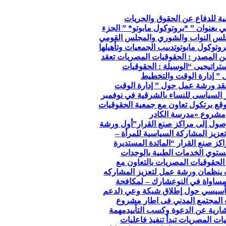
so الجمعية الوطنية للدفاع عن الحقوق والحريات
ي بعنوان ” *بروتوكول مابوتو* ” الجزء
جلس النواب والشوري والمجلس القومي
وتوكول مابوتو
تدىيب الجمعيات وتأهيلها
ن المصدر : الحقوقيات المصريات تعقد
تراتيجيى “
الوسيلة : الحقوقيات
 ” إدارة الوقت والتخطيط
عقد ورشة عمل حول ” إدارة الوقت
ر السياسى للنساء بالشرقية في نوفمبر
توقع برتكول تعاون مع جمعية الحقوقيات
مشروع «مدرسة الكادر
صول إلى مراكز صنع القرار”
أول ورشة
عزيز المشاركة السياسية للمرأة –
كز صنع القرار “
المائدة المستديرة
توي الخدمات الطبية بالوحدات
الحقوقيات المصريات بالتعاون مع
 ينظمان ورشة عمل لتعزيز المشاركه
مساواة في النوع
شارك – لمكافحة
لتأسيسي حول إطلاق شبكة وعي (لدعم
 المجتمع المدني فى اطار مشروع
ارية عن الدعوة وكسب التأييد
مهمة
ات المصريات تبدأ تنفيذ فاعليات