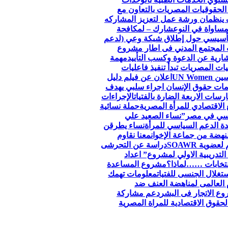
الحقوقيات المصريات بالتعاون مع
 ينظمان ورشة عمل لتعزيز المشاركه
مساواة في النوع
شارك – لمكافحة
لتأسيسي حول إطلاق شبكة وعي (لدعم
 المجتمع المدني فى اطار مشروع
ارية عن الدعوة وكسب التأييد
مهمة
ات المصريات تبدأ تنفيذ فاعليات
اعلان عن فيلم دليل
ظمات حقوق الإنسان اجراء سلبي يهدف
سات الاربعة الضارة بالفتيات
الإجراءات
الاقتصادي للمرأة المصرية
حملة نسائية
جنسي في مصر”
نساء الصعيد علي
ة الدعم السياسي للمرأة
نساء يطرقن
لنهضة من جماعة الإخوان
معنا نقاوم
وية SOAWR
دراسة عن التحرشى
التدريبية الاولي لمشروع” اعداد
نتخابات ……لماذا؟
مشروع المساعدة
تغلال الجنسى للفتيات
معلومات تهمك
 العالمى لمناهضة العنف ضد
ع الاتجار فى البشر
دعم مشاركة
قوق الاقتصادية للمراة المصرية