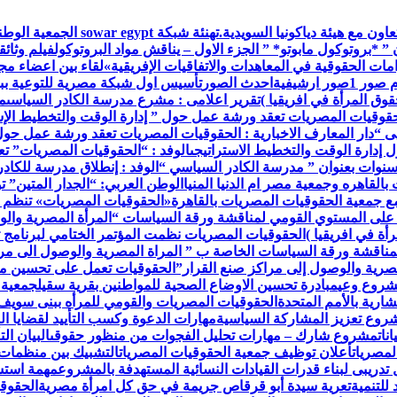
اون مع هيئة دياكونيا السويدية.
تهنئة شبكة war egypt
 ” *بروتوكول مابوتو* ” الجزء الاول – يناقش مواد البروتوكول
فيلم وثائق
ات الحقوقية في المعاهدات والاتفاقيات الإفريقية»
لقاء بين اعضاء م
م صور 1
صور ارشيفية
احدث الصور
تأسيس اول شبكة مصرية للتوعية ببر
وق المرأة في افريقيا )
تقرير اعلامى : مشرع مدرسة الكادر السياسى
م
حقوقيات المصريات تعقد ورشة عمل حول ” إدارة الوقت والتخطيط الإس
ى “
دار المعارف الاخبارية : الحقوقيات المصريات تعقد ورشة عمل حول
إدارة الوقت والتخطيط الاستراتيجى
الوفد : “الحقوقيات المصريات” ت
 سنوات بعنوان ” مدرسة الكادر السياسي “
الوفد : إنطلاق مدرسة للكاد
القاهره وجمعية مصر ام الدنيا المنيا
الوطن العربي: “الجدار المتين” 
مع جمعية الحقوقيات المصريات بالقاهرة
«الحقوقيات المصريات» تنظم 
 على المستوي القومي لمناقشة ورقة السياسات “المرأة المصرية والو
أة في افريقيا )
الحقوقيات المصريات نظمت المؤتمر الختامي لبرنامج ت
مناقشة ورقة السياسات الخاصة ب ” المراة المصرية والوصول الى مرا
صرية والوصول إلى مراكز صنع القرار”
الحقوقيات تعمل على تحسين مس
مشروع وعي
مبادرة تحسين الاوضاع الصحية للمواطنين بقرية سقيل
جمعية 
رية بالأمم المتحدة
الحقوقيات المصريات والقومي للمرأه ببنى سويف
روع تعزيز المشاركة السياسية
مهارات الدعوة وكسب التأييد لقضايا ال
نات
مشروع شارك – مهارات تحليل الفجوات من منظور حقوقى
البيان ا
لمصريات
أعلان توظيف جمعية الحقوقيات المصريات
التشبيك بين منظمات
تدريبى لبناء قدرات القيادات النسائية المستهدفة بالمشروع
مهمة استش
للتنمية
تعرية سيدة أبو قرقاص جريمة في حق كل امرأة مصرية
الحقوقي