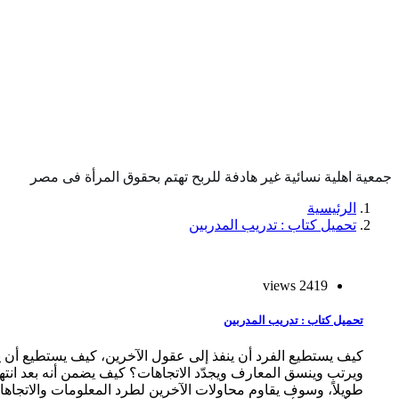
جمعية اهلية نسائية غير هادفة للربح تهتم بحقوق المرأة فى مصر
الرئيسية
تحميل كتاب : تدريب المدربين
2419 views
تحميل كتاب : تدريب المدربين
كيف يستطيع الفرد أن ينفذ إلى عقول الآخرين، كيف يستطيع أن يبق
ويرتب وينسق المعارف ويجدّد الاتجاهات؟ كيف يضمن أنه بعد انت
طويلاً، وسوف يقاوم محاولات الآخرين لطرد المعلومات والاتجاها