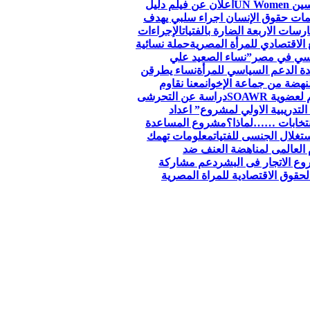
اعلان عن فيلم دليل
ظمات حقوق الإنسان اجراء سلبي يهدف
سات الاربعة الضارة بالفتيات
الإجراءات
الاقتصادي للمرأة المصرية
حملة نسائية
جنسي في مصر”
نساء الصعيد علي
ة الدعم السياسي للمرأة
نساء يطرقن
لنهضة من جماعة الإخوان
معنا نقاوم
وية SOAWR
دراسة عن التحرشى
التدريبية الاولي لمشروع” اعداد
نتخابات ……لماذا؟
مشروع المساعدة
تغلال الجنسى للفتيات
معلومات تهمك
 العالمى لمناهضة العنف ضد
ع الاتجار فى البشر
دعم مشاركة
قوق الاقتصادية للمراة المصرية