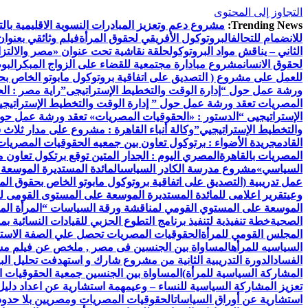
التجاوز إلى المحتوى
Trending News:
مشروع دعم وتعزيز المبادرات النسوية الاقليمية بالتع
للانضمام للتحالف
البروتوكول الأفريقي لحقوق المرأة
فيلم وثائقي بعنوان
الثاني – يناقش مواد البروتوكول
حلقة نقاشية تحت عنوان «مصر والالتزام
لحقوق الانسان
مشروع مبادارة مجتمعية للقضاء على الزواج المبكر
البو
للعمل على مشروع ( التصديق على اتفاقية بروتوكول مابوتو الخاص بحق
ورشة عمل حول “إدارة الوقت والتخطيط الإستراتيجى”
راية مصر : ال
المصريات تعقد ورشة عمل حول ” إدارة الوقت والتخطيط الإستراتيجي
الإستراتيجيى “
الدستور : «الحقوقيات المصريات» تعقد ورشة عمل حول 
والتخطيط الإستراتيجيي”
وكالة أنباء القاهرة : مشروع على مدار ثلاث
القادم
جريدة الأضواء : برتوكول تعاون بين جمعيه الحقوقيات المصريات ب
المصريات بالقاهرة
المصري اليوم : الجدار المتين توقع برتكول تعاون 
السياسي»
مشروع مدرسة الكادر السياسى
المائدة المستديرة الموسعة
عمل تدريبية (التصديق على اتفاقية بروتوكول مابوتو الخاص بحقوق المر
وعي
تقرير اعلامى للمائدة المستديرة الموسعة على المستوى القومى ل
الموسعة على المستوي القومي لمناقشة ورقة السياسات “المرأة الم
الصحية
خطة تنفيذية لتنفيذ برنامج التطوع الحزبي للقيادات النسائية ب
المجلس القومي للمرأة
الحقوقيات المصريات تحصل علي الصفة الاستشا
السياسيه للمرأه
المساواة بين الجنسين فى مصر , ملخص عن فيلم مش
الفساد
الدورة التدريبية الثانية من مشروع شارك و استهدفت تحليل البيا
المشاركة السياسية للمرأة)
المساواة بين الجنسين جمعية الحقوقيات ا
تعزيز المشاركة السياسية للنساء – وعي
مهمة استشارية عن اعداد دليل 
استشارية عن أوراق السياسات
الحقوقيات المصريات ومصريين بلا حدود 