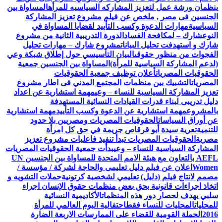
ينظمان ورشة عمل لتعزيز المشاركه السياسيه للمرأه
المساواة بين
الجنسين فى مصر , ملخص عن فيلم مشروع تعزيز المشاركة
السياسية
مهارات الدعوة وكسب التأييد لقضايا المساواة في
النوع
شارك – لمكافحة الفساد
الدورة التدريبية الثانية من مشروع
شارك و استهدفت تحليل البيانات
مشروع شارك – مهارات تحليل
الفجوات من منظور حقوقى
البيان التأسيسي حول إطلاق شبكة وعي
(لدعم المشاركة السياسية للمرأة)
المساواة بين الجنسين جمعية
الحقوقيات المصريات
أعلان توظيف جمعية الحقوقيات
المصريات
التشبيك بين منظمات المجتمع المدني فى اطار مشروع
تعزيز المشاركة السياسية للنساء – وعي
مهمة استشارية عن اعداد
دليل تدريبى لبناء قدرات القيادات النسائية المستهدفة
بالمشروع
مهمة استشارية عن الدعوة وكسب التأييد
مهمة استشارية
عن أوراق السياسات
الحقوقيات المصريات ومصريين بلا حدود
للتنمية
تعرية سيدة أبو قرقاص جريمة في حق كل امرأة
مصرية
الحقوقيات المصريات تبدأ تنفيذ فاعليات مشروع تعزيز
المشاركة السياسية للنساء – وعي
بدأت جمعية الحقوقيات المصريات
AEFL بالتعاون مع هيئة الامم المتحدة للمساواة بين الجنسين UN
Women
اعلان عن فيلم دليل تعليمى والحاجة لشركة / مؤسسة /
مصمم لانتاج فيلم (دليل) تعليمي لشخصية كرتونية
حملات التشويه و
اتخاذ اجراءات قانونية بحق بعض منظمات حقوق الإنسان اجراء
سلبي يهدف لحصار دور هذه المنظمات
الأكاديمية النسائية
للمحليات
المحليات للنساء فقط
احتفالية اليوم العالمي للمرأة
2016
الحملة القومية للقضاء على الممارسات الاربعة الضارة