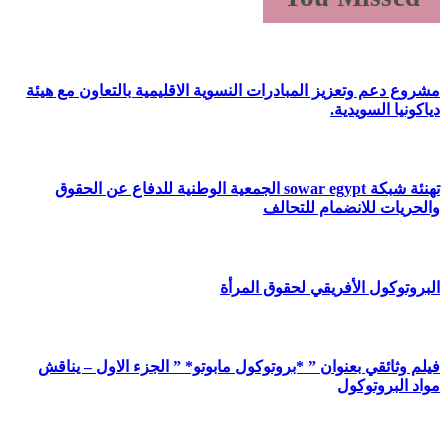
مشروع دعم وتعزيز المبادرات النسوية الاقليمية بالتعاون مع هيئة
دياكونيا السويدية.
تهنئة شبكة sowar egypt الجمعية الوطنية للدفاع عن الحقوق
والحريات للانضمام للتحالف
البروتوكول الأفريقي لحقوق المرأة
فيلم وثائقي بعنوان ” *بروتوكول مابوتو* ” الجزء الاول – يناقش
مواد البروتوكول