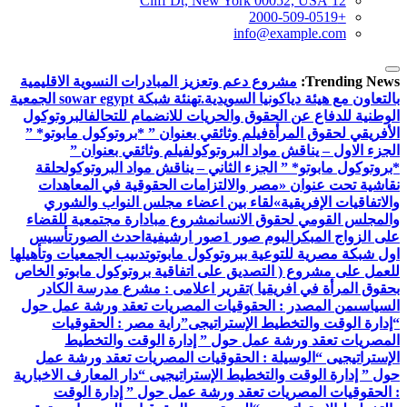
12 Cliff Dt, New York 00052, USA
+2000-509-0519
info@example.com
Trending News:
مشروع دعم وتعزيز المبادرات النسوية الاقليمية
بالتعاون مع هيئة دياكونيا السويدية.
تهنئة شبكة sowar egypt الجمعية
الوطنية للدفاع عن الحقوق والحريات للانضمام للتحالف
البروتوكول
الأفريقي لحقوق المرأة
فيلم وثائقي بعنوان ” *بروتوكول مابوتو* ”
الجزء الاول – يناقش مواد البروتوكول
فيلم وثائقي بعنوان ”
*بروتوكول مابوتو* ” الجزء الثاني – يناقش مواد البروتوكول
حلقة
نقاشية تحت عنوان «مصر والالتزامات الحقوقية في المعاهدات
والاتفاقيات الإفريقية»
لقاء بين اعضاء مجلس النواب والشوري
والمجلس القومي لحقوق الانسان
مشروع مبادارة مجتمعية للقضاء
على الزواج المبكر
البوم صور 1
صور ارشيفية
احدث الصور
تأسيس
اول شبكة مصرية للتوعية ببروتوكول مابوتو
تدىيب الجمعيات وتأهيلها
للعمل على مشروع ( التصديق على اتفاقية بروتوكول مابوتو الخاص
بحقوق المرأة في افريقيا )
تقرير اعلامى : مشرع مدرسة الكادر
السياسى
من المصدر : الحقوقيات المصريات تعقد ورشة عمل حول
“إدارة الوقت والتخطيط الإستراتيجى”
راية مصر : الحقوقيات
المصريات تعقد ورشة عمل حول ” إدارة الوقت والتخطيط
الإستراتيجيى “
الوسيلة : الحقوقيات المصريات تعقد ورشة عمل
حول ” إدارة الوقت والتخطيط الإستراتيجيى “
دار المعارف الاخبارية
: الحقوقيات المصريات تعقد ورشة عمل حول ” إدارة الوقت