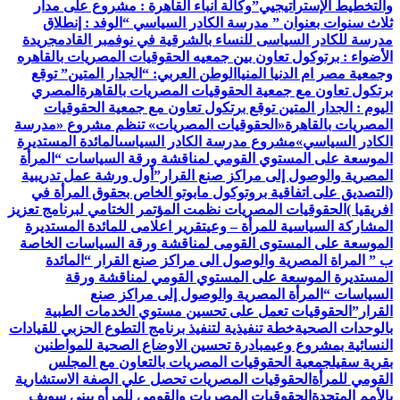
والتخطيط الإستراتيجيي”
وكالة أنباء القاهرة : مشروع على مدار
ثلاث سنوات بعنوان ” مدرسة الكادر السياسي “
الوفد : إنطلاق
مدرسة للكادر السياسى للنساء بالشرقية في نوفمبر القادم
جريدة
الأضواء : برتوكول تعاون بين جمعيه الحقوقيات المصريات بالقاهره
وجمعية مصر ام الدنيا المنيا
الوطن العربي: “الجدار المتين” توقع
برتكول تعاون مع جمعية الحقوقيات المصريات بالقاهرة
المصري
اليوم : الجدار المتين توقع برتكول تعاون مع جمعية الحقوقيات
المصريات بالقاهرة
«الحقوقيات المصريات» تنظم مشروع «مدرسة
الكادر السياسي»
مشروع مدرسة الكادر السياسى
المائدة المستديرة
الموسعة على المستوي القومي لمناقشة ورقة السياسات “المرأة
المصرية والوصول إلى مراكز صنع القرار”
أول ورشة عمل تدريبية
(التصديق على اتفاقية بروتوكول مابوتو الخاص بحقوق المرأة في
افريقيا )
الحقوقيات المصريات نظمت المؤتمر الختامي لبرنامج تعزيز
المشاركة السياسية للمرأة – وعي
تقرير اعلامى للمائدة المستديرة
الموسعة على المستوى القومى لمناقشة ورقة السياسات الخاصة
ب ” المراة المصرية والوصول الى مراكز صنع القرار “
المائدة
المستديرة الموسعة على المستوي القومي لمناقشة ورقة
السياسات “المرأة المصرية والوصول إلى مراكز صنع
القرار”
الحقوقيات تعمل على تحسين مستوي الخدمات الطبية
بالوحدات الصحية
خطة تنفيذية لتنفيذ برنامج التطوع الحزبي للقيادات
النسائية بمشروع وعي
مبادرة تحسين الاوضاع الصحية للمواطنين
بقرية سقيل
جمعية الحقوقيات المصريات بالتعاون مع المجلس
القومي للمرأة
الحقوقيات المصريات تحصل علي الصفة الاستشارية
بالأمم المتحدة
الحقوقيات المصريات والقومي للمرأه ببنى سويف