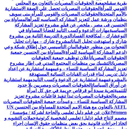
بقرية سقيل
جمعية الحقوقيات المصريات بالتعاون مع المجلس
القومي للمرأة
الحقوقيات المصريات تحصل علي الصفة الاستشارية
بالأمم المتحدة
الحقوقيات المصريات والقومي للمرأه ببنى سويف
ينظمان ورشة عمل لتعزيز المشاركه السياسيه للمرأه
المساواة بين
الجنسين فى مصر , ملخص عن فيلم مشروع تعزيز المشاركة
السياسية
مهارات الدعوة وكسب التأييد لقضايا المساواة في
النوع
شارك – لمكافحة الفساد
الدورة التدريبية الثانية من مشروع
شارك و استهدفت تحليل البيانات
مشروع شارك – مهارات تحليل
الفجوات من منظور حقوقى
البيان التأسيسي حول إطلاق شبكة وعي
(لدعم المشاركة السياسية للمرأة)
المساواة بين الجنسين جمعية
الحقوقيات المصريات
أعلان توظيف جمعية الحقوقيات
المصريات
التشبيك بين منظمات المجتمع المدني فى اطار مشروع
تعزيز المشاركة السياسية للنساء – وعي
مهمة استشارية عن اعداد
دليل تدريبى لبناء قدرات القيادات النسائية المستهدفة
بالمشروع
مهمة استشارية عن الدعوة وكسب التأييد
مهمة استشارية
عن أوراق السياسات
الحقوقيات المصريات ومصريين بلا حدود
للتنمية
تعرية سيدة أبو قرقاص جريمة في حق كل امرأة
مصرية
الحقوقيات المصريات تبدأ تنفيذ فاعليات مشروع تعزيز
المشاركة السياسية للنساء – وعي
بدأت جمعية الحقوقيات المصريات
AEFL بالتعاون مع هيئة الامم المتحدة للمساواة بين الجنسين UN
Women
اعلان عن فيلم دليل تعليمى والحاجة لشركة / مؤسسة /
مصمم لانتاج فيلم (دليل) تعليمي لشخصية كرتونية
حملات التشويه و
اتخاذ اجراءات قانونية بحق بعض منظمات حقوق الإنسان اجراء
سلبي يهدف لحصار دور هذه المنظمات
الأكاديمية النسائية