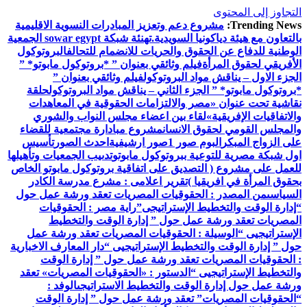
التجاوز إلى المحتوى
Trending News:
مشروع دعم وتعزيز المبادرات النسوية الاقليمية
بالتعاون مع هيئة دياكونيا السويدية.
تهنئة شبكة sowar egypt الجمعية
الوطنية للدفاع عن الحقوق والحريات للانضمام للتحالف
البروتوكول
الأفريقي لحقوق المرأة
فيلم وثائقي بعنوان ” *بروتوكول مابوتو* ”
الجزء الاول – يناقش مواد البروتوكول
فيلم وثائقي بعنوان ”
*بروتوكول مابوتو* ” الجزء الثاني – يناقش مواد البروتوكول
حلقة
نقاشية تحت عنوان «مصر والالتزامات الحقوقية في المعاهدات
والاتفاقيات الإفريقية»
لقاء بين اعضاء مجلس النواب والشوري
والمجلس القومي لحقوق الانسان
مشروع مبادارة مجتمعية للقضاء
على الزواج المبكر
البوم صور 1
صور ارشيفية
احدث الصور
تأسيس
اول شبكة مصرية للتوعية ببروتوكول مابوتو
تدىيب الجمعيات وتأهيلها
للعمل على مشروع ( التصديق على اتفاقية بروتوكول مابوتو الخاص
بحقوق المرأة في افريقيا )
تقرير اعلامى : مشرع مدرسة الكادر
السياسى
من المصدر : الحقوقيات المصريات تعقد ورشة عمل حول
“إدارة الوقت والتخطيط الإستراتيجى”
راية مصر : الحقوقيات
المصريات تعقد ورشة عمل حول ” إدارة الوقت والتخطيط
الإستراتيجيى “
الوسيلة : الحقوقيات المصريات تعقد ورشة عمل
حول ” إدارة الوقت والتخطيط الإستراتيجيى “
دار المعارف الاخبارية
: الحقوقيات المصريات تعقد ورشة عمل حول ” إدارة الوقت
والتخطيط الإستراتيجيى “
الدستور : «الحقوقيات المصريات» تعقد
ورشة عمل حول إدارة الوقت والتخطيط الاستراتيجى
الوفد :
“الحقوقيات المصريات” تعقد ورشة عمل حول ” إدارة الوقت