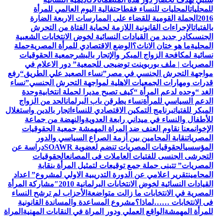
للمحليات
المحليات للنساء فقط
احتفالية اليوم العالمي للمرأة
2016
الحملة القومية للقضاء على الممارسات الاربعة الضارة
بالفتيات
الإجراءات القانونية اللازمة لحماية الفتاة من التحرش
الجنسى
كادر جديد من القيادات النسائية لخوض الانتخابات الشعبية
المحلية
ما هو ختان الاناث؟
الوضع الاقتصادي للمرأة المصرية
حملة
نسائية لمكافحة الزواج المبكر والإتجار بالبشر
جمعية الحقوقيات
المصريات | ملف بوربوينت توضيحى للجمعية
” دور الاعلام في
مواجهة التحرش الجنسي في مصر”
نساء الصعيد علي الطريق
“رفع
قدرات ومهارات الجمعيات الاهلية لمواجهة التحرش الجنسي”
نساء
الغد “وحده لدعم المرأة “
كيف تصبح مديرا لحملة انتخابية
وحدة
الدعم السياسي للمرأة
نساء يطرقن باب البرلمان
الحد من الزواج
المبكر للفتيات
برنامج التمكين الاقتصادي للنساء
اتجار بالدين واستغلال
للأطفال والنساء في ميداني رابعة العدويةوالنهضة من جماعة
الإخوان
معنا نقاوم العنف ضد المراة المهمشة جمعية الحقوقيات
المصريات
نقابة المحامين بين أزمة الصراع السياسي والدور
المؤسسي
الحقوقيات المصريات تنضم لعضوية SOAWR
دراسة عن
التحرشى الجنسى للفتيات العاملات فى المصانع
الحقوقيات
المصريات” تتبنى حملة جمع توقيعات لتمثيل المرأة بنقابة
المحامين
تقرير اعلامي عن الدورة التدريبية الاولي لمشروع” اعداد
القيادات النسائية لخوض الانتخابات البرلمانية 2010″
مشاركة المرأة
المصرية في الانتخابات ما زالت متواضعة
الأحزاب لم ترشح النساء
فى الانتخابات ……لماذا؟
مشروع المساعدة والمساندة القانونية
للمرأة المهمشة
الواقع العملي ودور المراة في النقابات المهنية
المراة