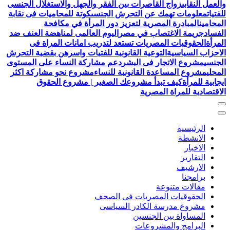
والعمل النقابى
زواج القاصرات بين الفقر والجهل والاستغلال الجنسى
للفتيات
معلومات تهمك عن التحرش الجنسى
كوتة للمحاميات فى نقابة
المحامين
المبادرة المصرية لتعزيز دور المرأة في مكافحة
الفساد
جريمة الاغتصاب في مصر
اليوم العالمى لمناهضة العنف ضد
المرأة
الحقوقيات المصريات تستعد لتدريب امانات المراة فى
الاحزاب السياسية
التوعية القانونية للفتيات واسرهن بقضية التحرش
الجنسي
مشروع الاتجار فى البشر
دعم مشاركة النساء على المستوى
المحلي
مشروع المساعدة القانونية للنساء
مشروع نحو مشاركة اكثر
ايجابية للمرأة
كيف تبدأ مشروعك الصغير | مشروع الحقوق
الاقتصادية للمراة المصرية
الرئيسية
الانشطة
الاخبار
التقارير
الارشيف
برامجنا
مقالات متنوعة
الحقوقيات المصريات فى الصحف
مشروع مدرسة الكادر السياسى
المساواة بين الجنسين
البرامج والمشروعات