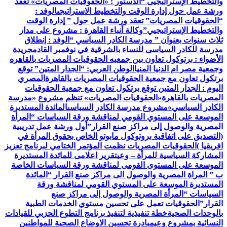
والتخطيط الإستراتيجيى “
الدستور : «الحقوقيات المصريات» تعقد
ورشة عمل حول إدارة الوقت والتخطيط الاستراتيجى
الوفد :
“الحقوقيات المصريات” تعقد ورشة عمل حول ” إدارة الوقت
والتخطيط الإستراتيجيي”
وكالة أنباء القاهرة : مشروع على مدار
ثلاث سنوات بعنوان ” مدرسة الكادر السياسي “
الوفد : إنطلاق
مدرسة للكادر السياسى للنساء بالشرقية في نوفمبر القادم
جريدة
الأضواء : برتوكول تعاون بين جمعيه الحقوقيات المصريات بالقاهره
وجمعية مصر ام الدنيا المنيا
الوطن العربي: “الجدار المتين” توقع
برتكول تعاون مع جمعية الحقوقيات المصريات بالقاهرة
المصري
اليوم : الجدار المتين توقع برتكول تعاون مع جمعية الحقوقيات
المصريات بالقاهرة
«الحقوقيات المصريات» تنظم مشروع «مدرسة
الكادر السياسي»
مشروع مدرسة الكادر السياسى
المائدة المستديرة
الموسعة على المستوي القومي لمناقشة ورقة السياسات “المرأة
المصرية والوصول إلى مراكز صنع القرار”
أول ورشة عمل تدريبية
(التصديق على اتفاقية بروتوكول مابوتو الخاص بحقوق المرأة في
افريقيا )
الحقوقيات المصريات نظمت المؤتمر الختامي لبرنامج تعزيز
المشاركة السياسية للمرأة – وعي
تقرير اعلامى للمائدة المستديرة
الموسعة على المستوى القومى لمناقشة ورقة السياسات الخاصة
ب ” المراة المصرية والوصول الى مراكز صنع القرار “
المائدة
المستديرة الموسعة على المستوي القومي لمناقشة ورقة
السياسات “المرأة المصرية والوصول إلى مراكز صنع
القرار”
الحقوقيات تعمل على تحسين مستوي الخدمات الطبية
بالوحدات الصحية
خطة تنفيذية لتنفيذ برنامج التطوع الحزبي للقيادات
النسائية بمشروع وعي
مبادرة تحسين الاوضاع الصحية للمواطنين