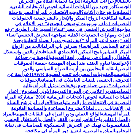
بالفتيات
الإجراءات القانونية اللازمة لحماية الفتاة من التحرش
الجنسى
كادر جديد من القيادات النسائية لخوض الانتخابات الشعبية
المحلية
ما هو ختان الاناث؟
الوضع الاقتصادي للمرأة المصرية
حملة
نسائية لمكافحة الزواج المبكر والإتجار بالبشر
جمعية الحقوقيات
المصريات | ملف بوربوينت توضيحى للجمعية
” دور الاعلام في
مواجهة التحرش الجنسي في مصر”
نساء الصعيد علي الطريق
“رفع
قدرات ومهارات الجمعيات الاهلية لمواجهة التحرش الجنسي”
نساء
الغد “وحده لدعم المرأة “
كيف تصبح مديرا لحملة انتخابية
وحدة
الدعم السياسي للمرأة
نساء يطرقن باب البرلمان
الحد من الزواج
المبكر للفتيات
برنامج التمكين الاقتصادي للنساء
اتجار بالدين واستغلال
للأطفال والنساء في ميداني رابعة العدويةوالنهضة من جماعة
الإخوان
معنا نقاوم العنف ضد المراة المهمشة جمعية الحقوقيات
المصريات
نقابة المحامين بين أزمة الصراع السياسي والدور
المؤسسي
الحقوقيات المصريات تنضم لعضوية SOAWR
دراسة عن
التحرشى الجنسى للفتيات العاملات فى المصانع
الحقوقيات
المصريات” تتبنى حملة جمع توقيعات لتمثيل المرأة بنقابة
المحامين
تقرير اعلامي عن الدورة التدريبية الاولي لمشروع” اعداد
القيادات النسائية لخوض الانتخابات البرلمانية 2010″
مشاركة المرأة
المصرية في الانتخابات ما زالت متواضعة
الأحزاب لم ترشح النساء
فى الانتخابات ……لماذا؟
مشروع المساعدة والمساندة القانونية
للمرأة المهمشة
الواقع العملي ودور المراة في النقابات المهنية
المراة
والعمل النقابى
زواج القاصرات بين الفقر والجهل والاستغلال الجنسى
للفتيات
معلومات تهمك عن التحرش الجنسى
كوتة للمحاميات فى نقابة
المحامين
المبادرة المصرية لتعزيز دور المرأة في مكافحة