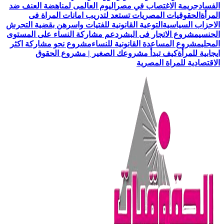
الفساد
جريمة الاغتصاب في مصر
اليوم العالمى لمناهضة العنف ضد
المرأة
الحقوقيات المصريات تستعد لتدريب امانات المراة فى
الاحزاب السياسية
التوعية القانونية للفتيات واسرهن بقضية التحرش
الجنسي
مشروع الاتجار فى البشر
دعم مشاركة النساء على المستوى
المحلي
مشروع المساعدة القانونية للنساء
مشروع نحو مشاركة اكثر
ايجابية للمرأة
كيف تبدأ مشروعك الصغير | مشروع الحقوق
الاقتصادية للمراة المصرية