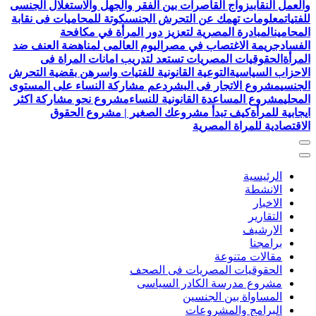
والعمل النقابى
زواج القاصرات بين الفقر والجهل والاستغلال الجنسى
للفتيات
معلومات تهمك عن التحرش الجنسى
كوتة للمحاميات فى نقابة
المحامين
المبادرة المصرية لتعزيز دور المرأة في مكافحة
الفساد
جريمة الاغتصاب في مصر
اليوم العالمى لمناهضة العنف ضد
المرأة
الحقوقيات المصريات تستعد لتدريب امانات المراة فى
الاحزاب السياسية
التوعية القانونية للفتيات واسرهن بقضية التحرش
الجنسي
مشروع الاتجار فى البشر
دعم مشاركة النساء على المستوى
المحلي
مشروع المساعدة القانونية للنساء
مشروع نحو مشاركة اكثر
ايجابية للمرأة
كيف تبدأ مشروعك الصغير | مشروع الحقوق
الاقتصادية للمراة المصرية
الرئيسية
الانشطة
الاخبار
التقارير
الارشيف
برامجنا
مقالات متنوعة
الحقوقيات المصريات فى الصحف
مشروع مدرسة الكادر السياسى
المساواة بين الجنسين
البرامج والمشروعات