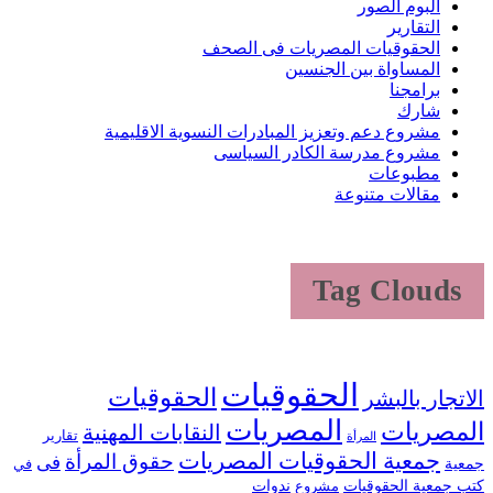
البوم الصور
التقارير
الحقوقيات المصريات فى الصحف
المساواة بين الجنسين
برامجنا
شارك
مشروع دعم وتعزيز المبادرات النسوية الاقليمية
مشروع مدرسة الكادر السياسى
مطبوعات
مقالات متنوعة
Tag Clouds
الحقوقيات
الحقوقيات
الاتجار بالبشر
المصريات
المصريات
النقابات المهنية
تقارير
المرأة
جمعية الحقوقيات المصريات
حقوق المرأة
فى
جمعية
في
كتب جمعية الحقوقيات
ندوات
مشروع