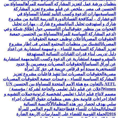
ينظمان ورشة عمل لتعزيز المشاركه السياسيه للمرأه
المساواة بين
الجنسين فى مصر , ملخص عن فيلم مشروع تعزيز المشاركة
السياسية
مهارات الدعوة وكسب التأييد لقضايا المساواة في
النوع
شارك – لمكافحة الفساد
الدورة التدريبية الثانية من مشروع
شارك و استهدفت تحليل البيانات
مشروع شارك – مهارات تحليل
الفجوات من منظور حقوقى
البيان التأسيسي حول إطلاق شبكة وعي
(لدعم المشاركة السياسية للمرأة)
المساواة بين الجنسين جمعية
الحقوقيات المصريات
أعلان توظيف جمعية الحقوقيات
المصريات
التشبيك بين منظمات المجتمع المدني فى اطار مشروع
تعزيز المشاركة السياسية للنساء – وعي
مهمة استشارية عن اعداد
دليل تدريبى لبناء قدرات القيادات النسائية المستهدفة
بالمشروع
مهمة استشارية عن الدعوة وكسب التأييد
مهمة استشارية
عن أوراق السياسات
الحقوقيات المصريات ومصريين بلا حدود
للتنمية
تعرية سيدة أبو قرقاص جريمة في حق كل امرأة
مصرية
الحقوقيات المصريات تبدأ تنفيذ فاعليات مشروع تعزيز
المشاركة السياسية للنساء – وعي
بدأت جمعية الحقوقيات المصريات
AEFL بالتعاون مع هيئة الامم المتحدة للمساواة بين الجنسين UN
Women
اعلان عن فيلم دليل تعليمى والحاجة لشركة / مؤسسة /
مصمم لانتاج فيلم (دليل) تعليمي لشخصية كرتونية
حملات التشويه و
اتخاذ اجراءات قانونية بحق بعض منظمات حقوق الإنسان اجراء
سلبي يهدف لحصار دور هذه المنظمات
الأكاديمية النسائية
للمحليات
المحليات للنساء فقط
احتفالية اليوم العالمي للمرأة
2016
الحملة القومية للقضاء على الممارسات الاربعة الضارة