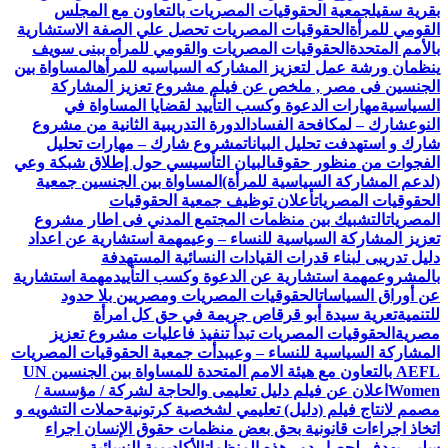
بقرية سقيل
جمعية الحقوقيات المصريات بالتعاون مع المجلس
القومي للمرأة
الحقوقيات المصريات تحصل علي الصفة الاستشارية
بالأمم المتحدة
الحقوقيات المصريات والقومي للمرأه ببنى سويف
ينظمان ورشة عمل لتعزيز المشاركه السياسيه للمرأه
المساواة بين
الجنسين فى مصر , ملخص عن فيلم مشروع تعزيز المشاركة
السياسية
مهارات الدعوة وكسب التأييد لقضايا المساواة في
النوع
شارك – لمكافحة الفساد
الدورة التدريبية الثانية من مشروع
شارك و استهدفت تحليل البيانات
مشروع شارك – مهارات تحليل
الفجوات من منظور حقوقى
البيان التأسيسي حول إطلاق شبكة وعي
(لدعم المشاركة السياسية للمرأة)
المساواة بين الجنسين جمعية
الحقوقيات المصريات
أعلان توظيف جمعية الحقوقيات
المصريات
التشبيك بين منظمات المجتمع المدني فى اطار مشروع
تعزيز المشاركة السياسية للنساء – وعي
مهمة استشارية عن اعداد
دليل تدريبى لبناء قدرات القيادات النسائية المستهدفة
بالمشروع
مهمة استشارية عن الدعوة وكسب التأييد
مهمة استشارية
عن أوراق السياسات
الحقوقيات المصريات ومصريين بلا حدود
للتنمية
تعرية سيدة أبو قرقاص جريمة في حق كل امرأة
مصرية
الحقوقيات المصريات تبدأ تنفيذ فاعليات مشروع تعزيز
المشاركة السياسية للنساء – وعي
بدأت جمعية الحقوقيات المصريات
AEFL بالتعاون مع هيئة الامم المتحدة للمساواة بين الجنسين UN
Women
اعلان عن فيلم دليل تعليمى والحاجة لشركة / مؤسسة /
مصمم لانتاج فيلم (دليل) تعليمي لشخصية كرتونية
حملات التشويه و
اتخاذ اجراءات قانونية بحق بعض منظمات حقوق الإنسان اجراء
سلبي يهدف لحصار دور هذه المنظمات
الأكاديمية النسائية