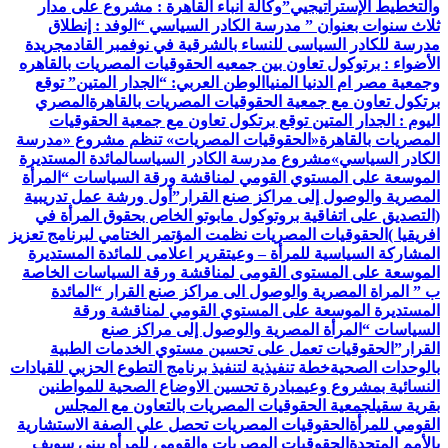
والتخطيط الإستراتيجيي”
وكالة أنباء القاهرة : مشروع على مدار
ثلاث سنوات بعنوان ” مدرسة الكادر السياسي “
الوفد : إنطلاق
مدرسة للكادر السياسى للنساء بالشرقية في نوفمبر القادم
جريدة
الأضواء : برتوكول تعاون بين جمعيه الحقوقيات المصريات بالقاهره
وجمعية مصر ام الدنيا المنيا
الوطن العربي: “الجدار المتين” توقع
برتكول تعاون مع جمعية الحقوقيات المصريات بالقاهرة
المصري
اليوم : الجدار المتين توقع برتكول تعاون مع جمعية الحقوقيات
المصريات بالقاهرة
«الحقوقيات المصريات» تنظم مشروع «مدرسة
الكادر السياسي»
مشروع مدرسة الكادر السياسى
المائدة المستديرة
الموسعة على المستوي القومي لمناقشة ورقة السياسات “المرأة
المصرية والوصول إلى مراكز صنع القرار”
أول ورشة عمل تدريبية
(التصديق على اتفاقية بروتوكول مابوتو الخاص بحقوق المرأة في
افريقيا )
الحقوقيات المصريات نظمت المؤتمر الختامي لبرنامج تعزيز
المشاركة السياسية للمرأة – وعي
تقرير اعلامى للمائدة المستديرة
الموسعة على المستوى القومى لمناقشة ورقة السياسات الخاصة
ب ” المراة المصرية والوصول الى مراكز صنع القرار “
المائدة
المستديرة الموسعة على المستوي القومي لمناقشة ورقة
السياسات “المرأة المصرية والوصول إلى مراكز صنع
القرار”
الحقوقيات تعمل على تحسين مستوي الخدمات الطبية
بالوحدات الصحية
خطة تنفيذية لتنفيذ برنامج التطوع الحزبي للقيادات
النسائية بمشروع وعي
مبادرة تحسين الاوضاع الصحية للمواطنين
بقرية سقيل
جمعية الحقوقيات المصريات بالتعاون مع المجلس
القومي للمرأة
الحقوقيات المصريات تحصل علي الصفة الاستشارية
بالأمم المتحدة
الحقوقيات المصريات والقومي للمرأه ببنى سويف