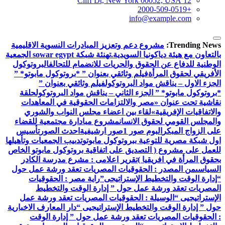
12 Cliff Dt, New York 00052, USA
+2000-509-0519
info@example.com
Trending News:
مشروع دعم وتعزيز المبادرات النسوية الاقليمية
بالتعاون مع هيئة دياكونيا السويدية.
تهنئة شبكة sowar egypt الجمعية
الوطنية للدفاع عن الحقوق والحريات للانضمام للتحالف
البروتوكول
الأفريقي لحقوق المرأة
فيلم وثائقي بعنوان ” *بروتوكول مابوتو* ”
الجزء الاول – يناقش مواد البروتوكول
فيلم وثائقي بعنوان ”
*بروتوكول مابوتو* ” الجزء الثاني – يناقش مواد البروتوكول
حلقة
نقاشية تحت عنوان «مصر والالتزامات الحقوقية في المعاهدات
والاتفاقيات الإفريقية»
لقاء بين اعضاء مجلس النواب والشوري
والمجلس القومي لحقوق الانسان
مشروع مبادارة مجتمعية للقضاء
على الزواج المبكر
البوم صور 1
صور ارشيفية
احدث الصور
تأسيس
اول شبكة مصرية للتوعية ببروتوكول مابوتو
تدىيب الجمعيات وتأهيلها
للعمل على مشروع ( التصديق على اتفاقية بروتوكول مابوتو الخاص
بحقوق المرأة في افريقيا )
تقرير اعلامى : مشرع مدرسة الكادر
السياسى
من المصدر : الحقوقيات المصريات تعقد ورشة عمل حول
“إدارة الوقت والتخطيط الإستراتيجى”
راية مصر : الحقوقيات
المصريات تعقد ورشة عمل حول ” إدارة الوقت والتخطيط
الإستراتيجيى “
الوسيلة : الحقوقيات المصريات تعقد ورشة عمل
حول ” إدارة الوقت والتخطيط الإستراتيجيى “
دار المعارف الاخبارية
: الحقوقيات المصريات تعقد ورشة عمل حول ” إدارة الوقت