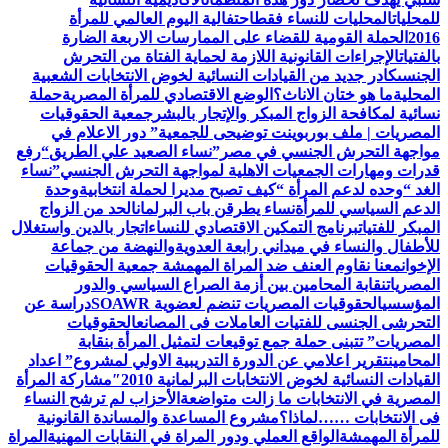
للمحليات
المحليات للنساء فقط
احتفالية اليوم العالمي للمرأة
2016
الحملة القومية للقضاء على الممارسات الاربعة الضارة
بالفتيات
الإجراءات القانونية اللازمة لحماية الفتاة من التحرش
الجنسى
كادر جديد من القيادات النسائية لخوض الانتخابات الشعبية
المحلية
ما هو ختان الاناث؟
الوضع الاقتصادي للمرأة المصرية
حملة
نسائية لمكافحة الزواج المبكر والإتجار بالبشر
جمعية الحقوقيات
المصريات | ملف بوربوينت توضيحى للجمعية
” دور الاعلام في
مواجهة التحرش الجنسي في مصر”
نساء الصعيد علي الطريق
“رفع
قدرات ومهارات الجمعيات الاهلية لمواجهة التحرش الجنسي”
نساء
الغد “وحده لدعم المرأة “
كيف تصبح مديرا لحملة انتخابية
وحدة
الدعم السياسي للمرأة
نساء يطرقن باب البرلمان
الحد من الزواج
المبكر للفتيات
برنامج التمكين الاقتصادي للنساء
اتجار بالدين واستغلال
للأطفال والنساء في ميداني رابعة العدويةوالنهضة من جماعة
الإخوان
معنا نقاوم العنف ضد المراة المهمشة جمعية الحقوقيات
المصريات
نقابة المحامين بين أزمة الصراع السياسي والدور
المؤسسي
الحقوقيات المصريات تنضم لعضوية SOAWR
دراسة عن
التحرشى الجنسى للفتيات العاملات فى المصانع
الحقوقيات
المصريات” تتبنى حملة جمع توقيعات لتمثيل المرأة بنقابة
المحامين
تقرير اعلامي عن الدورة التدريبية الاولي لمشروع” اعداد
القيادات النسائية لخوض الانتخابات البرلمانية 2010″
مشاركة المرأة
المصرية في الانتخابات ما زالت متواضعة
الأحزاب لم ترشح النساء
فى الانتخابات ……لماذا؟
مشروع المساعدة والمساندة القانونية
للمرأة المهمشة
الواقع العملي ودور المراة في النقابات المهنية
المراة