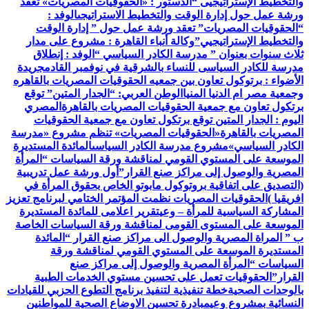
والتخطيط الإستراتيجيى “
الدستور : «الحقوقيات المصريات» تعقد
ورشة عمل حول إدارة الوقت والتخطيط الاستراتيجى
الوفد :
“الحقوقيات المصريات” تعقد ورشة عمل حول ” إدارة الوقت
والتخطيط الإستراتيجيي”
وكالة أنباء القاهرة : مشروع على مدار
ثلاث سنوات بعنوان ” مدرسة الكادر السياسي “
الوفد : إنطلاق
مدرسة للكادر السياسى للنساء بالشرقية في نوفمبر القادم
جريدة
الأضواء : برتوكول تعاون بين جمعيه الحقوقيات المصريات بالقاهره
وجمعية مصر ام الدنيا المنيا
الوطن العربي: “الجدار المتين” توقع
برتكول تعاون مع جمعية الحقوقيات المصريات بالقاهرة
المصري
اليوم : الجدار المتين توقع برتكول تعاون مع جمعية الحقوقيات
المصريات بالقاهرة
«الحقوقيات المصريات» تنظم مشروع «مدرسة
الكادر السياسي»
مشروع مدرسة الكادر السياسى
المائدة المستديرة
الموسعة على المستوي القومي لمناقشة ورقة السياسات “المرأة
المصرية والوصول إلى مراكز صنع القرار”
أول ورشة عمل تدريبية
(التصديق على اتفاقية بروتوكول مابوتو الخاص بحقوق المرأة في
افريقيا )
الحقوقيات المصريات نظمت المؤتمر الختامي لبرنامج تعزيز
المشاركة السياسية للمرأة – وعي
تقرير اعلامى للمائدة المستديرة
الموسعة على المستوى القومى لمناقشة ورقة السياسات الخاصة
ب ” المراة المصرية والوصول الى مراكز صنع القرار “
المائدة
المستديرة الموسعة على المستوي القومي لمناقشة ورقة
السياسات “المرأة المصرية والوصول إلى مراكز صنع
القرار”
الحقوقيات تعمل على تحسين مستوي الخدمات الطبية
بالوحدات الصحية
خطة تنفيذية لتنفيذ برنامج التطوع الحزبي للقيادات
النسائية بمشروع وعي
مبادرة تحسين الاوضاع الصحية للمواطنين