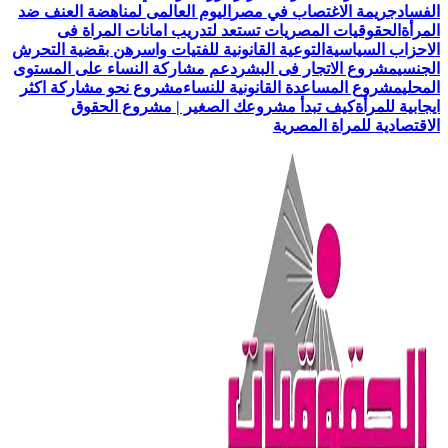
الفساد
جريمة الاغتصاب في مصر
اليوم العالمى لمناهضة العنف ضد
المرأة
الحقوقيات المصريات تستعد لتدريب امانات المراة فى
الاحزاب السياسية
التوعية القانونية للفتيات واسرهن بقضية التحرش
الجنسي
مشروع الاتجار فى البشر
دعم مشاركة النساء على المستوى
المحلي
مشروع المساعدة القانونية للنساء
مشروع نحو مشاركة اكثر
ايجابية للمرأة
كيف تبدأ مشروعك الصغير | مشروع الحقوق
الاقتصادية للمراة المصرية