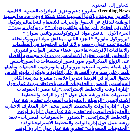
التجاوز إلى المحتوى
Trending News:
مشروع دعم وتعزيز المبادرات النسوية الاقليمية
بالتعاون مع هيئة دياكونيا السويدية.
تهنئة شبكة sowar egypt الجمعية
الوطنية للدفاع عن الحقوق والحريات للانضمام للتحالف
البروتوكول
الأفريقي لحقوق المرأة
فيلم وثائقي بعنوان ” *بروتوكول مابوتو* ”
الجزء الاول – يناقش مواد البروتوكول
فيلم وثائقي بعنوان ”
*بروتوكول مابوتو* ” الجزء الثاني – يناقش مواد البروتوكول
حلقة
نقاشية تحت عنوان «مصر والالتزامات الحقوقية في المعاهدات
والاتفاقيات الإفريقية»
لقاء بين اعضاء مجلس النواب والشوري
والمجلس القومي لحقوق الانسان
مشروع مبادارة مجتمعية للقضاء
على الزواج المبكر
البوم صور 1
صور ارشيفية
احدث الصور
تأسيس
اول شبكة مصرية للتوعية ببروتوكول مابوتو
تدىيب الجمعيات وتأهيلها
للعمل على مشروع ( التصديق على اتفاقية بروتوكول مابوتو الخاص
بحقوق المرأة في افريقيا )
تقرير اعلامى : مشرع مدرسة الكادر
السياسى
من المصدر : الحقوقيات المصريات تعقد ورشة عمل حول
“إدارة الوقت والتخطيط الإستراتيجى”
راية مصر : الحقوقيات
المصريات تعقد ورشة عمل حول ” إدارة الوقت والتخطيط
الإستراتيجيى “
الوسيلة : الحقوقيات المصريات تعقد ورشة عمل
حول ” إدارة الوقت والتخطيط الإستراتيجيى “
دار المعارف الاخبارية
: الحقوقيات المصريات تعقد ورشة عمل حول ” إدارة الوقت
والتخطيط الإستراتيجيى “
الدستور : «الحقوقيات المصريات» تعقد
ورشة عمل حول إدارة الوقت والتخطيط الاستراتيجى
الوفد :
“الحقوقيات المصريات” تعقد ورشة عمل حول ” إدارة الوقت