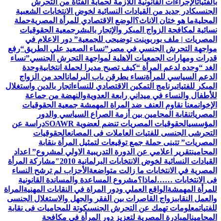
بالفتيات
الإجراءات القانونية اللازمة لحماية الفتاة من التحرش
الجنسى
كادر جديد من القيادات النسائية لخوض الانتخابات الشعبية
المحلية
ما هو ختان الاناث؟
الوضع الاقتصادي للمرأة المصرية
حملة
نسائية لمكافحة الزواج المبكر والإتجار بالبشر
جمعية الحقوقيات
المصريات | ملف بوربوينت توضيحى للجمعية
” دور الاعلام في
مواجهة التحرش الجنسي في مصر”
نساء الصعيد علي الطريق
“رفع
قدرات ومهارات الجمعيات الاهلية لمواجهة التحرش الجنسي”
نساء
الغد “وحده لدعم المرأة “
كيف تصبح مديرا لحملة انتخابية
وحدة
الدعم السياسي للمرأة
نساء يطرقن باب البرلمان
الحد من الزواج
المبكر للفتيات
برنامج التمكين الاقتصادي للنساء
اتجار بالدين واستغلال
للأطفال والنساء في ميداني رابعة العدويةوالنهضة من جماعة
الإخوان
معنا نقاوم العنف ضد المراة المهمشة جمعية الحقوقيات
المصريات
نقابة المحامين بين أزمة الصراع السياسي والدور
المؤسسي
الحقوقيات المصريات تنضم لعضوية SOAWR
دراسة عن
التحرشى الجنسى للفتيات العاملات فى المصانع
الحقوقيات
المصريات” تتبنى حملة جمع توقيعات لتمثيل المرأة بنقابة
المحامين
تقرير اعلامي عن الدورة التدريبية الاولي لمشروع” اعداد
القيادات النسائية لخوض الانتخابات البرلمانية 2010″
مشاركة المرأة
المصرية في الانتخابات ما زالت متواضعة
الأحزاب لم ترشح النساء
فى الانتخابات ……لماذا؟
مشروع المساعدة والمساندة القانونية
للمرأة المهمشة
الواقع العملي ودور المراة في النقابات المهنية
المراة
والعمل النقابى
زواج القاصرات بين الفقر والجهل والاستغلال الجنسى
للفتيات
معلومات تهمك عن التحرش الجنسى
كوتة للمحاميات فى نقابة
المحامين
المبادرة المصرية لتعزيز دور المرأة في مكافحة