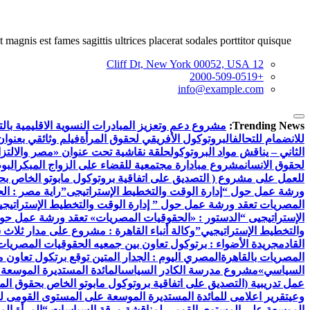
 magnis est fames sagittis ultrices placerat sodales porttitor quisque.
12 Cliff Dt, New York 00052, USA
+2000-509-0519
info@example.com
Trending News:
مشروع دعم وتعزيز المبادرات النسوية الاقليمية بالتع
للانضمام للتحالف
البروتوكول الأفريقي لحقوق المرأة
فيلم وثائقي بعنوان
الثاني – يناقش مواد البروتوكول
حلقة نقاشية تحت عنوان «مصر والالتزام
لحقوق الانسان
مشروع مبادارة مجتمعية للقضاء على الزواج المبكر
البو
للعمل على مشروع ( التصديق على اتفاقية بروتوكول مابوتو الخاص بحق
ورشة عمل حول “إدارة الوقت والتخطيط الإستراتيجى”
راية مصر : ال
المصريات تعقد ورشة عمل حول ” إدارة الوقت والتخطيط الإستراتيجي
الإستراتيجيى “
الدستور : «الحقوقيات المصريات» تعقد ورشة عمل حول 
والتخطيط الإستراتيجيي”
وكالة أنباء القاهرة : مشروع على مدار ثلاث
القادم
جريدة الأضواء : برتوكول تعاون بين جمعيه الحقوقيات المصريات ب
المصريات بالقاهرة
المصري اليوم : الجدار المتين توقع برتكول تعاون 
السياسي»
مشروع مدرسة الكادر السياسى
المائدة المستديرة الموسعة
عمل تدريبية (التصديق على اتفاقية بروتوكول مابوتو الخاص بحقوق المر
وعي
تقرير اعلامى للمائدة المستديرة الموسعة على المستوى القومى ل
الموسعة على المستوي القومي لمناقشة ورقة السياسات “المرأة الم