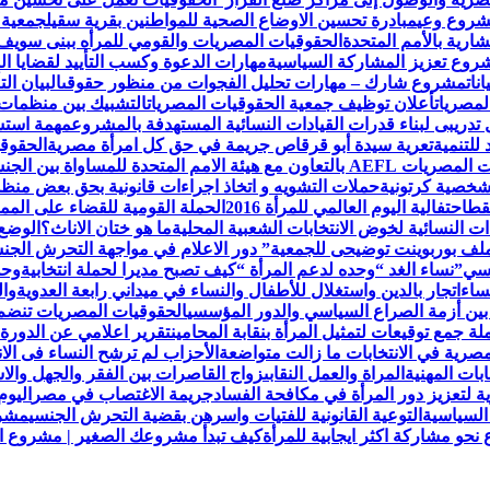
مشروع وعي
مبادرة تحسين الاوضاع الصحية للمواطنين بقرية سقيل
جمعية 
رية بالأمم المتحدة
الحقوقيات المصريات والقومي للمرأه ببنى سويف
روع تعزيز المشاركة السياسية
مهارات الدعوة وكسب التأييد لقضايا ال
نات
مشروع شارك – مهارات تحليل الفجوات من منظور حقوقى
البيان ا
لمصريات
أعلان توظيف جمعية الحقوقيات المصريات
التشبيك بين منظمات
تدريبى لبناء قدرات القيادات النسائية المستهدفة بالمشروع
مهمة استش
للتنمية
تعرية سيدة أبو قرقاص جريمة في حق كل امرأة مصرية
الحقوقي
لمتحدة للمساواة بين الجنسين UN Women
لشخصية كرتونية
حملات التشويه و اتخاذ اجراءات قانونية بحق بعض من
قط
احتفالية اليوم العالمي للمرأة 2016
الحملة القومية للقضاء على الممار
ات النسائية لخوض الانتخابات الشعبية المحلية
ما هو ختان الاناث؟
الوضع 
ملف بوربوينت توضيحى للجمعية
” دور الاعلام في مواجهة التحرش ال
نسي”
نساء الغد “وحده لدعم المرأة “
كيف تصبح مديرا لحملة انتخابية
وحد
ساء
اتجار بالدين واستغلال للأطفال والنساء في ميداني رابعة العدويةوا
 بين أزمة الصراع السياسي والدور المؤسسي
الحقوقيات المصريات تنضم لعض
 جمع توقيعات لتمثيل المرأة بنقابة المحامين
تقرير اعلامي عن الدورة 
مصرية في الانتخابات ما زالت متواضعة
الأحزاب لم ترشح النساء فى الا
ابات المهنية
المراة والعمل النقابى
زواج القاصرات بين الفقر والجهل والاس
ة لتعزيز دور المرأة في مكافحة الفساد
جريمة الاغتصاب في مصر
اليوم
السياسية
التوعية القانونية للفتيات واسرهن بقضية التحرش الجنسي
مشرو
حو مشاركة اكثر ايجابية للمرأة
كيف تبدأ مشروعك الصغير | مشروع الح