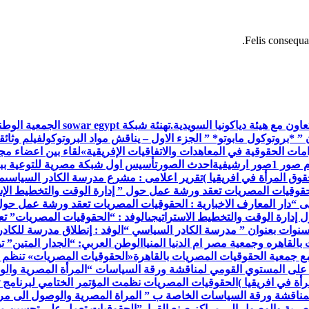
Felis consequat
اون مع هيئة دياكونيا السويدية.
تهنئة شبكة war egypt
 ” *بروتوكول مابوتو* ” الجزء الاول – يناقش مواد البروتوكول
فيلم وثائق
ات الحقوقية في المعاهدات والاتفاقيات الإفريقية»
لقاء بين اعضاء م
م صور 1
صور ارشيفية
احدث الصور
تأسيس اول شبكة مصرية للتوعية ببر
وق المرأة في افريقيا )
تقرير اعلامى : مشرع مدرسة الكادر السياسى
م
حقوقيات المصريات تعقد ورشة عمل حول ” إدارة الوقت والتخطيط الإس
ى “
دار المعارف الاخبارية : الحقوقيات المصريات تعقد ورشة عمل حول
إدارة الوقت والتخطيط الاستراتيجى
الوفد : “الحقوقيات المصريات” ت
 سنوات بعنوان ” مدرسة الكادر السياسي “
الوفد : إنطلاق مدرسة للكاد
القاهره وجمعية مصر ام الدنيا المنيا
الوطن العربي: “الجدار المتين” 
مع جمعية الحقوقيات المصريات بالقاهرة
«الحقوقيات المصريات» تنظم 
 على المستوي القومي لمناقشة ورقة السياسات “المرأة المصرية والو
أة في افريقيا )
الحقوقيات المصريات نظمت المؤتمر الختامي لبرنامج ت
مناقشة ورقة السياسات الخاصة ب ” المراة المصرية والوصول الى مرا
صرية والوصول إلى مراكز صنع القرار”
الحقوقيات تعمل على تحسين مس