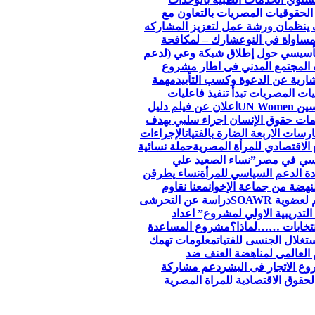
الحقوقيات المصريات بالتعاون مع
 ينظمان ورشة عمل لتعزيز المشاركه
مساواة في النوع
شارك – لمكافحة
لتأسيسي حول إطلاق شبكة وعي (لدعم
 المجتمع المدني فى اطار مشروع
ارية عن الدعوة وكسب التأييد
مهمة
ات المصريات تبدأ تنفيذ فاعليات
اعلان عن فيلم دليل
ظمات حقوق الإنسان اجراء سلبي يهدف
سات الاربعة الضارة بالفتيات
الإجراءات
الاقتصادي للمرأة المصرية
حملة نسائية
جنسي في مصر”
نساء الصعيد علي
ة الدعم السياسي للمرأة
نساء يطرقن
لنهضة من جماعة الإخوان
معنا نقاوم
وية SOAWR
دراسة عن التحرشى
التدريبية الاولي لمشروع” اعداد
نتخابات ……لماذا؟
مشروع المساعدة
تغلال الجنسى للفتيات
معلومات تهمك
 العالمى لمناهضة العنف ضد
ع الاتجار فى البشر
دعم مشاركة
قوق الاقتصادية للمراة المصرية