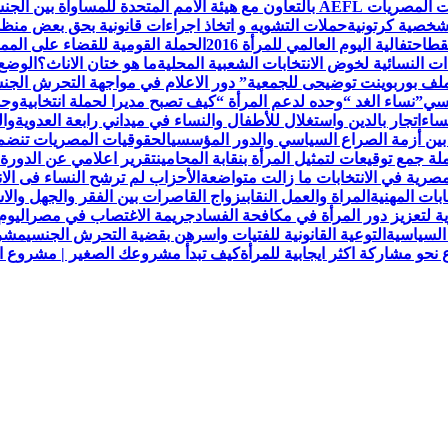
لمتحدة للمساواة بين الجنسين UN Women
لشخصية كرتونية
حملات التشويه و اتخاذ اجراءات قانونية بحق بعض من
قط
احتفالية اليوم العالمي للمرأة 2016
الحملة القومية للقضاء على الممار
ات النسائية لخوض الانتخابات الشعبية المحلية
ما هو ختان الاناث؟
الوضع 
ملف بوربوينت توضيحى للجمعية
” دور الاعلام في مواجهة التحرش ال
نسي”
نساء الغد “وحده لدعم المرأة “
كيف تصبح مديرا لحملة انتخابية
وحد
ساء
اتجار بالدين واستغلال للأطفال والنساء في ميداني رابعة العدويةوا
 بين أزمة الصراع السياسي والدور المؤسسي
الحقوقيات المصريات تنضم لعض
 جمع توقيعات لتمثيل المرأة بنقابة المحامين
تقرير اعلامي عن الدورة 
مصرية في الانتخابات ما زالت متواضعة
الأحزاب لم ترشح النساء فى الا
ابات المهنية
المراة والعمل النقابى
زواج القاصرات بين الفقر والجهل والاس
ة لتعزيز دور المرأة في مكافحة الفساد
جريمة الاغتصاب في مصر
اليوم
السياسية
التوعية القانونية للفتيات واسرهن بقضية التحرش الجنسي
مشرو
حو مشاركة اكثر ايجابية للمرأة
كيف تبدأ مشروعك الصغير | مشروع الح