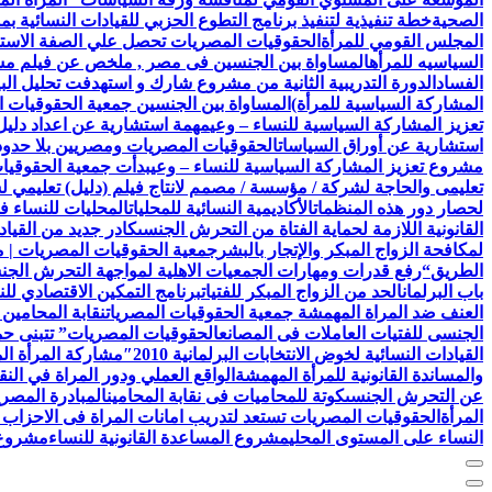
الصحية
خطة تنفيذية لتنفيذ برنامج التطوع الحزبي للقيادات النسائية ب
المجلس القومي للمرأة
الحقوقيات المصريات تحصل علي الصفة الاستشا
السياسيه للمرأه
المساواة بين الجنسين فى مصر , ملخص عن فيلم مش
الفساد
الدورة التدريبية الثانية من مشروع شارك و استهدفت تحليل البيا
المشاركة السياسية للمرأة)
المساواة بين الجنسين جمعية الحقوقيات ا
تعزيز المشاركة السياسية للنساء – وعي
مهمة استشارية عن اعداد دليل 
استشارية عن أوراق السياسات
الحقوقيات المصريات ومصريين بلا حدود 
مشروع تعزيز المشاركة السياسية للنساء – وعي
بدأت جمعية الحقوقيات المصريات AEFL بالتعاون مع هيئة الامم ا
تعليمى والحاجة لشركة / مؤسسة / مصمم لانتاج فيلم (دليل) تعليمي 
لحصار دور هذه المنظمات
الأكاديمية النسائية للمحليات
المحليات للنساء ف
القانونية اللازمة لحماية الفتاة من التحرش الجنسى
كادر جديد من القياد
لمكافحة الزواج المبكر والإتجار بالبشر
جمعية الحقوقيات المصريات | 
الطريق
“رفع قدرات ومهارات الجمعيات الاهلية لمواجهة التحرش الج
باب البرلمان
الحد من الزواج المبكر للفتيات
برنامج التمكين الاقتصادي للن
العنف ضد المراة المهمشة جمعية الحقوقيات المصريات
نقابة المحامين
الجنسى للفتيات العاملات فى المصانع
الحقوقيات المصريات” تتبنى حملة
القيادات النسائية لخوض الانتخابات البرلمانية 2010″
مشاركة المرأة ال
والمساندة القانونية للمرأة المهمشة
الواقع العملي ودور المراة في النق
عن التحرش الجنسى
كوتة للمحاميات فى نقابة المحامين
المبادرة المصري
المرأة
الحقوقيات المصريات تستعد لتدريب امانات المراة فى الاحزاب 
النساء على المستوى المحلي
مشروع المساعدة القانونية للنساء
مشروع ن