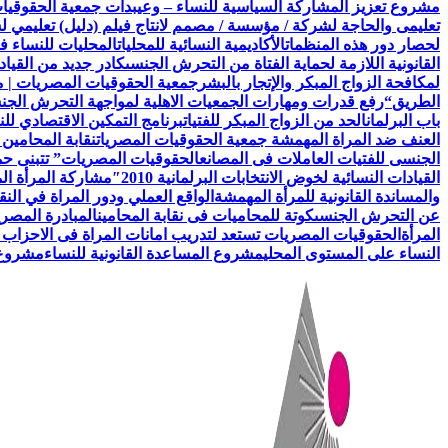
مشروع تعزيز المشاركة السياسية للنساء – وعي
بدأت جمعية الحقوقيات المصريات AEFL بالتعاون مع هيئة الامم ا
تعليمى والحاجة لشركة / مؤسسة / مصمم لانتاج فيلم (دليل) تعليمي 
لحصار دور هذه المنظمات
الأكاديمية النسائية للمحليات
المحليات للنساء ف
القانونية اللازمة لحماية الفتاة من التحرش الجنسى
كادر جديد من القياد
لمكافحة الزواج المبكر والإتجار بالبشر
جمعية الحقوقيات المصريات | 
الطريق
“رفع قدرات ومهارات الجمعيات الاهلية لمواجهة التحرش الج
باب البرلمان
الحد من الزواج المبكر للفتيات
برنامج التمكين الاقتصادي للن
العنف ضد المراة المهمشة جمعية الحقوقيات المصريات
نقابة المحامين
الجنسى للفتيات العاملات فى المصانع
الحقوقيات المصريات” تتبنى حملة
القيادات النسائية لخوض الانتخابات البرلمانية 2010″
مشاركة المرأة ال
والمساندة القانونية للمرأة المهمشة
الواقع العملي ودور المراة في النق
عن التحرش الجنسى
كوتة للمحاميات فى نقابة المحامين
المبادرة المصري
المرأة
الحقوقيات المصريات تستعد لتدريب امانات المراة فى الاحزاب 
النساء على المستوى المحلي
مشروع المساعدة القانونية للنساء
مشروع ن