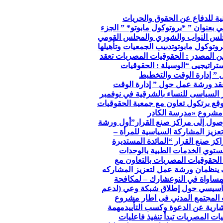
so الجمعية الوطنية للدفاع عن الحقوق والحريات
ي بعنوان ” *بروتوكول مابوتو* ” الجزء
جلس النواب والشوري والمجلس القومي
وتوكول مابوتو
تدىيب الجمعيات وتأهيلها
ن المصدر : الحقوقيات المصريات تعقد
تراتيجيى “
الوسيلة : الحقوقيات
 ” إدارة الوقت والتخطيط
عقد ورشة عمل حول ” إدارة الوقت
ر السياسى للنساء بالشرقية في نوفمبر
توقع برتكول تعاون مع جمعية الحقوقيات
مشروع «مدرسة الكادر
صول إلى مراكز صنع القرار”
أول ورشة
عزيز المشاركة السياسية للمرأة –
كز صنع القرار “
المائدة المستديرة
توي الخدمات الطبية بالوحدات
الحقوقيات المصريات بالتعاون مع
 ينظمان ورشة عمل لتعزيز المشاركه
مساواة في النوع
شارك – لمكافحة
لتأسيسي حول إطلاق شبكة وعي (لدعم
 المجتمع المدني فى اطار مشروع
ارية عن الدعوة وكسب التأييد
مهمة
ات المصريات تبدأ تنفيذ فاعليات