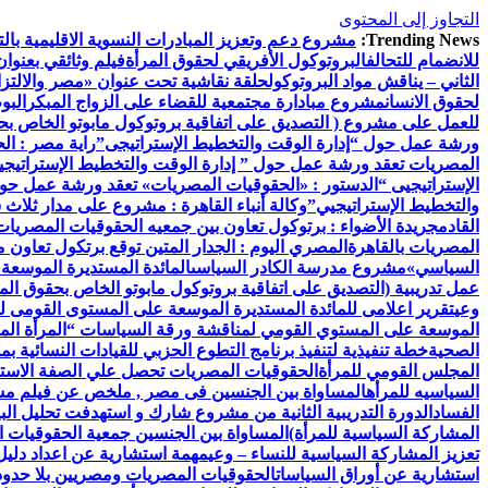
التجاوز إلى المحتوى
Trending News:
مشروع دعم وتعزيز المبادرات النسوية الاقليمية بالتع
للانضمام للتحالف
البروتوكول الأفريقي لحقوق المرأة
فيلم وثائقي بعنوان
الثاني – يناقش مواد البروتوكول
حلقة نقاشية تحت عنوان «مصر والالتزام
لحقوق الانسان
مشروع مبادارة مجتمعية للقضاء على الزواج المبكر
البو
للعمل على مشروع ( التصديق على اتفاقية بروتوكول مابوتو الخاص بحق
ورشة عمل حول “إدارة الوقت والتخطيط الإستراتيجى”
راية مصر : ال
المصريات تعقد ورشة عمل حول ” إدارة الوقت والتخطيط الإستراتيجي
الإستراتيجيى “
الدستور : «الحقوقيات المصريات» تعقد ورشة عمل حول 
والتخطيط الإستراتيجيي”
وكالة أنباء القاهرة : مشروع على مدار ثلاث
القادم
جريدة الأضواء : برتوكول تعاون بين جمعيه الحقوقيات المصريات ب
المصريات بالقاهرة
المصري اليوم : الجدار المتين توقع برتكول تعاون 
السياسي»
مشروع مدرسة الكادر السياسى
المائدة المستديرة الموسعة
عمل تدريبية (التصديق على اتفاقية بروتوكول مابوتو الخاص بحقوق المر
وعي
تقرير اعلامى للمائدة المستديرة الموسعة على المستوى القومى ل
الموسعة على المستوي القومي لمناقشة ورقة السياسات “المرأة الم
الصحية
خطة تنفيذية لتنفيذ برنامج التطوع الحزبي للقيادات النسائية ب
المجلس القومي للمرأة
الحقوقيات المصريات تحصل علي الصفة الاستشا
السياسيه للمرأه
المساواة بين الجنسين فى مصر , ملخص عن فيلم مش
الفساد
الدورة التدريبية الثانية من مشروع شارك و استهدفت تحليل البيا
المشاركة السياسية للمرأة)
المساواة بين الجنسين جمعية الحقوقيات ا
تعزيز المشاركة السياسية للنساء – وعي
مهمة استشارية عن اعداد دليل 
استشارية عن أوراق السياسات
الحقوقيات المصريات ومصريين بلا حدود 