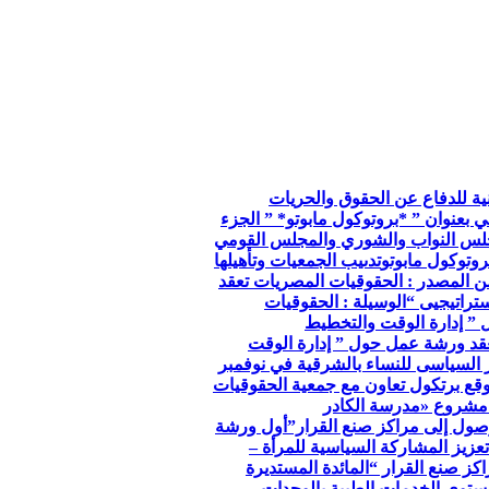
so الجمعية الوطنية للدفاع عن الحقوق والحريات
ي بعنوان ” *بروتوكول مابوتو* ” الجزء
جلس النواب والشوري والمجلس القومي
وتوكول مابوتو
تدىيب الجمعيات وتأهيلها
ن المصدر : الحقوقيات المصريات تعقد
تراتيجيى “
الوسيلة : الحقوقيات
 ” إدارة الوقت والتخطيط
عقد ورشة عمل حول ” إدارة الوقت
ر السياسى للنساء بالشرقية في نوفمبر
توقع برتكول تعاون مع جمعية الحقوقيات
مشروع «مدرسة الكادر
صول إلى مراكز صنع القرار”
أول ورشة
عزيز المشاركة السياسية للمرأة –
كز صنع القرار “
المائدة المستديرة
توي الخدمات الطبية بالوحدات