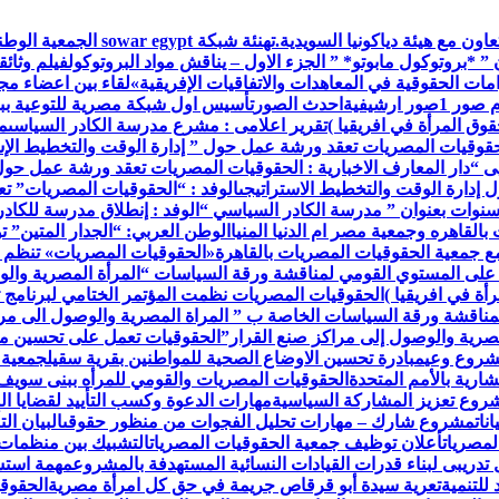
اون مع هيئة دياكونيا السويدية.
تهنئة شبكة war egypt
 ” *بروتوكول مابوتو* ” الجزء الاول – يناقش مواد البروتوكول
فيلم وثائق
ات الحقوقية في المعاهدات والاتفاقيات الإفريقية»
لقاء بين اعضاء م
م صور 1
صور ارشيفية
احدث الصور
تأسيس اول شبكة مصرية للتوعية ببر
وق المرأة في افريقيا )
تقرير اعلامى : مشرع مدرسة الكادر السياسى
م
حقوقيات المصريات تعقد ورشة عمل حول ” إدارة الوقت والتخطيط الإس
ى “
دار المعارف الاخبارية : الحقوقيات المصريات تعقد ورشة عمل حول
إدارة الوقت والتخطيط الاستراتيجى
الوفد : “الحقوقيات المصريات” ت
 سنوات بعنوان ” مدرسة الكادر السياسي “
الوفد : إنطلاق مدرسة للكاد
القاهره وجمعية مصر ام الدنيا المنيا
الوطن العربي: “الجدار المتين” 
مع جمعية الحقوقيات المصريات بالقاهرة
«الحقوقيات المصريات» تنظم 
 على المستوي القومي لمناقشة ورقة السياسات “المرأة المصرية والو
أة في افريقيا )
الحقوقيات المصريات نظمت المؤتمر الختامي لبرنامج ت
مناقشة ورقة السياسات الخاصة ب ” المراة المصرية والوصول الى مرا
صرية والوصول إلى مراكز صنع القرار”
الحقوقيات تعمل على تحسين مس
مشروع وعي
مبادرة تحسين الاوضاع الصحية للمواطنين بقرية سقيل
جمعية 
رية بالأمم المتحدة
الحقوقيات المصريات والقومي للمرأه ببنى سويف
روع تعزيز المشاركة السياسية
مهارات الدعوة وكسب التأييد لقضايا ال
نات
مشروع شارك – مهارات تحليل الفجوات من منظور حقوقى
البيان ا
لمصريات
أعلان توظيف جمعية الحقوقيات المصريات
التشبيك بين منظمات
تدريبى لبناء قدرات القيادات النسائية المستهدفة بالمشروع
مهمة استش
للتنمية
تعرية سيدة أبو قرقاص جريمة في حق كل امرأة مصرية
الحقوقي