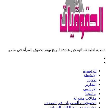
جمعية اهلية نسائية غير هادفة للربح تهتم بحقوق المرأة فى مصر
الرئيسية
الانشطة
الاخبار
التقارير
الارشيف
برامجنا
مقالات متنوعة
الحقوقيات المصريات فى الصحف
مشروع مدرسة الكادر السياسى