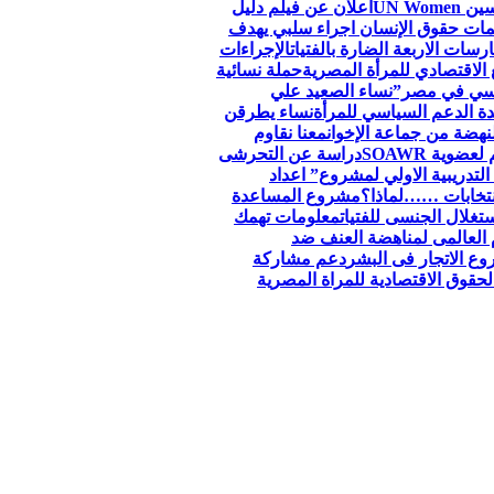
اعلان عن فيلم دليل
ظمات حقوق الإنسان اجراء سلبي يهدف
سات الاربعة الضارة بالفتيات
الإجراءات
الاقتصادي للمرأة المصرية
حملة نسائية
جنسي في مصر”
نساء الصعيد علي
ة الدعم السياسي للمرأة
نساء يطرقن
لنهضة من جماعة الإخوان
معنا نقاوم
وية SOAWR
دراسة عن التحرشى
التدريبية الاولي لمشروع” اعداد
نتخابات ……لماذا؟
مشروع المساعدة
تغلال الجنسى للفتيات
معلومات تهمك
 العالمى لمناهضة العنف ضد
ع الاتجار فى البشر
دعم مشاركة
قوق الاقتصادية للمراة المصرية