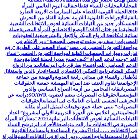
للمحليات
المحليات للنساء فقط
احتفالية اليوم العالمي للمرأة
2016
الحملة القومية للقضاء على الممارسات الاربعة الضارة
بالفتيات
الإجراءات القانونية اللازمة لحماية الفتاة من التحرش
الجنسى
كادر جديد من القيادات النسائية لخوض الانتخابات الشعبية
المحلية
ما هو ختان الاناث؟
الوضع الاقتصادي للمرأة المصرية
حملة
نسائية لمكافحة الزواج المبكر والإتجار بالبشر
جمعية الحقوقيات
المصريات | ملف بوربوينت توضيحى للجمعية
” دور الاعلام في
مواجهة التحرش الجنسي في مصر”
نساء الصعيد علي الطريق
“رفع
قدرات ومهارات الجمعيات الاهلية لمواجهة التحرش الجنسي”
نساء
الغد “وحده لدعم المرأة “
كيف تصبح مديرا لحملة انتخابية
وحدة
الدعم السياسي للمرأة
نساء يطرقن باب البرلمان
الحد من الزواج
المبكر للفتيات
برنامج التمكين الاقتصادي للنساء
اتجار بالدين واستغلال
للأطفال والنساء في ميداني رابعة العدويةوالنهضة من جماعة
الإخوان
معنا نقاوم العنف ضد المراة المهمشة جمعية الحقوقيات
المصريات
نقابة المحامين بين أزمة الصراع السياسي والدور
المؤسسي
الحقوقيات المصريات تنضم لعضوية SOAWR
دراسة عن
التحرشى الجنسى للفتيات العاملات فى المصانع
الحقوقيات
المصريات” تتبنى حملة جمع توقيعات لتمثيل المرأة بنقابة
المحامين
تقرير اعلامي عن الدورة التدريبية الاولي لمشروع” اعداد
القيادات النسائية لخوض الانتخابات البرلمانية 2010″
مشاركة المرأة
المصرية في الانتخابات ما زالت متواضعة
الأحزاب لم ترشح النساء
فى الانتخابات ……لماذا؟
مشروع المساعدة والمساندة القانونية
للمرأة المهمشة
الواقع العملي ودور المراة في النقابات المهنية
المراة