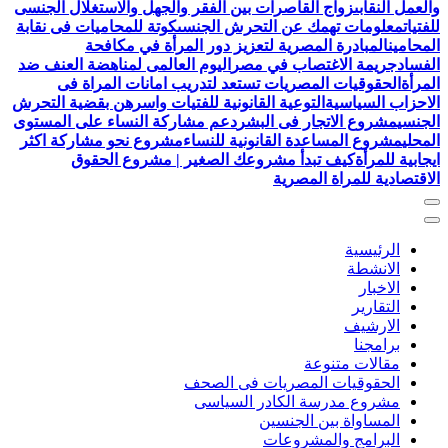
والعمل النقابى
زواج القاصرات بين الفقر والجهل والاستغلال الجنسى
للفتيات
معلومات تهمك عن التحرش الجنسى
كوتة للمحاميات فى نقابة
المحامين
المبادرة المصرية لتعزيز دور المرأة في مكافحة
الفساد
جريمة الاغتصاب في مصر
اليوم العالمى لمناهضة العنف ضد
المرأة
الحقوقيات المصريات تستعد لتدريب امانات المراة فى
الاحزاب السياسية
التوعية القانونية للفتيات واسرهن بقضية التحرش
الجنسي
مشروع الاتجار فى البشر
دعم مشاركة النساء على المستوى
المحلي
مشروع المساعدة القانونية للنساء
مشروع نحو مشاركة اكثر
ايجابية للمرأة
كيف تبدأ مشروعك الصغير | مشروع الحقوق
الاقتصادية للمراة المصرية
الرئيسية
الانشطة
الاخبار
التقارير
الارشيف
برامجنا
مقالات متنوعة
الحقوقيات المصريات فى الصحف
مشروع مدرسة الكادر السياسى
المساواة بين الجنسين
البرامج والمشروعات