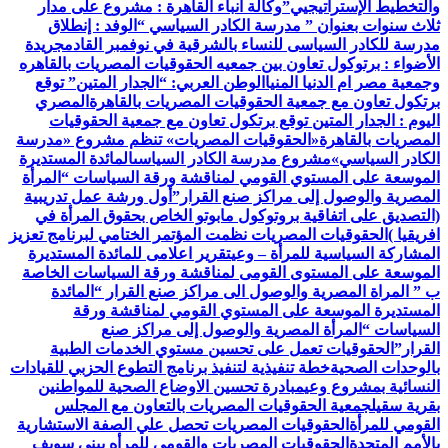
والتخطيط الإستراتيجيي”
وكالة أنباء القاهرة : مشروع على مدار
ثلاث سنوات بعنوان ” مدرسة الكادر السياسي “
الوفد : إنطلاق
مدرسة للكادر السياسى للنساء بالشرقية في نوفمبر القادم
جريدة
الأضواء : برتوكول تعاون بين جمعيه الحقوقيات المصريات بالقاهره
وجمعية مصر ام الدنيا المنيا
الوطن العربي: “الجدار المتين” توقع
برتكول تعاون مع جمعية الحقوقيات المصريات بالقاهرة
المصري
اليوم : الجدار المتين توقع برتكول تعاون مع جمعية الحقوقيات
المصريات بالقاهرة
«الحقوقيات المصريات» تنظم مشروع «مدرسة
الكادر السياسي»
مشروع مدرسة الكادر السياسى
المائدة المستديرة
الموسعة على المستوي القومي لمناقشة ورقة السياسات “المرأة
المصرية والوصول إلى مراكز صنع القرار”
أول ورشة عمل تدريبية
(التصديق على اتفاقية بروتوكول مابوتو الخاص بحقوق المرأة في
افريقيا )
الحقوقيات المصريات نظمت المؤتمر الختامي لبرنامج تعزيز
المشاركة السياسية للمرأة – وعي
تقرير اعلامى للمائدة المستديرة
الموسعة على المستوى القومى لمناقشة ورقة السياسات الخاصة
ب ” المراة المصرية والوصول الى مراكز صنع القرار “
المائدة
المستديرة الموسعة على المستوي القومي لمناقشة ورقة
السياسات “المرأة المصرية والوصول إلى مراكز صنع
القرار”
الحقوقيات تعمل على تحسين مستوي الخدمات الطبية
بالوحدات الصحية
خطة تنفيذية لتنفيذ برنامج التطوع الحزبي للقيادات
النسائية بمشروع وعي
مبادرة تحسين الاوضاع الصحية للمواطنين
بقرية سقيل
جمعية الحقوقيات المصريات بالتعاون مع المجلس
القومي للمرأة
الحقوقيات المصريات تحصل علي الصفة الاستشارية
بالأمم المتحدة
الحقوقيات المصريات والقومي للمرأه ببنى سويف