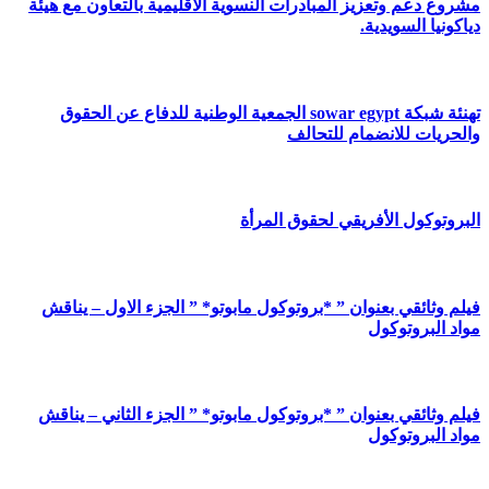
مشروع دعم وتعزيز المبادرات النسوية الاقليمية بالتعاون مع هيئة
دياكونيا السويدية.
تهنئة شبكة sowar egypt الجمعية الوطنية للدفاع عن الحقوق
والحريات للانضمام للتحالف
البروتوكول الأفريقي لحقوق المرأة
فيلم وثائقي بعنوان ” *بروتوكول مابوتو* ” الجزء الاول – يناقش
مواد البروتوكول
فيلم وثائقي بعنوان ” *بروتوكول مابوتو* ” الجزء الثاني – يناقش
مواد البروتوكول