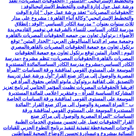
والتخطيط الإستراتيجيى “
الدستور : «الحقوقيات المصريات» تعقد
ورشة عمل حول إدارة الوقت والتخطيط الاستراتيجى
الوفد :
“الحقوقيات المصريات” تعقد ورشة عمل حول ” إدارة الوقت
والتخطيط الإستراتيجيي”
وكالة أنباء القاهرة : مشروع على مدار
ثلاث سنوات بعنوان ” مدرسة الكادر السياسي “
الوفد : إنطلاق
مدرسة للكادر السياسى للنساء بالشرقية في نوفمبر القادم
جريدة
الأضواء : برتوكول تعاون بين جمعيه الحقوقيات المصريات بالقاهره
وجمعية مصر ام الدنيا المنيا
الوطن العربي: “الجدار المتين” توقع
برتكول تعاون مع جمعية الحقوقيات المصريات بالقاهرة
المصري
اليوم : الجدار المتين توقع برتكول تعاون مع جمعية الحقوقيات
المصريات بالقاهرة
«الحقوقيات المصريات» تنظم مشروع «مدرسة
الكادر السياسي»
مشروع مدرسة الكادر السياسى
المائدة المستديرة
الموسعة على المستوي القومي لمناقشة ورقة السياسات “المرأة
المصرية والوصول إلى مراكز صنع القرار”
أول ورشة عمل تدريبية
(التصديق على اتفاقية بروتوكول مابوتو الخاص بحقوق المرأة في
افريقيا )
الحقوقيات المصريات نظمت المؤتمر الختامي لبرنامج تعزيز
المشاركة السياسية للمرأة – وعي
تقرير اعلامى للمائدة المستديرة
الموسعة على المستوى القومى لمناقشة ورقة السياسات الخاصة
ب ” المراة المصرية والوصول الى مراكز صنع القرار “
المائدة
المستديرة الموسعة على المستوي القومي لمناقشة ورقة
السياسات “المرأة المصرية والوصول إلى مراكز صنع
القرار”
الحقوقيات تعمل على تحسين مستوي الخدمات الطبية
بالوحدات الصحية
خطة تنفيذية لتنفيذ برنامج التطوع الحزبي للقيادات
النسائية بمشروع وعي
مبادرة تحسين الاوضاع الصحية للمواطنين