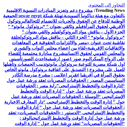
التجاوز إلى المحتوى
Trending News:
مشروع دعم وتعزيز المبادرات النسوية الاقليمية
بالتعاون مع هيئة دياكونيا السويدية.
تهنئة شبكة sowar egypt الجمعية
الوطنية للدفاع عن الحقوق والحريات للانضمام للتحالف
البروتوكول
الأفريقي لحقوق المرأة
فيلم وثائقي بعنوان ” *بروتوكول مابوتو* ”
الجزء الاول – يناقش مواد البروتوكول
فيلم وثائقي بعنوان ”
*بروتوكول مابوتو* ” الجزء الثاني – يناقش مواد البروتوكول
حلقة
نقاشية تحت عنوان «مصر والالتزامات الحقوقية في المعاهدات
والاتفاقيات الإفريقية»
لقاء بين اعضاء مجلس النواب والشوري
والمجلس القومي لحقوق الانسان
مشروع مبادارة مجتمعية للقضاء
على الزواج المبكر
البوم صور 1
صور ارشيفية
احدث الصور
تأسيس
اول شبكة مصرية للتوعية ببروتوكول مابوتو
تدىيب الجمعيات وتأهيلها
للعمل على مشروع ( التصديق على اتفاقية بروتوكول مابوتو الخاص
بحقوق المرأة في افريقيا )
تقرير اعلامى : مشرع مدرسة الكادر
السياسى
من المصدر : الحقوقيات المصريات تعقد ورشة عمل حول
“إدارة الوقت والتخطيط الإستراتيجى”
راية مصر : الحقوقيات
المصريات تعقد ورشة عمل حول ” إدارة الوقت والتخطيط
الإستراتيجيى “
الوسيلة : الحقوقيات المصريات تعقد ورشة عمل
حول ” إدارة الوقت والتخطيط الإستراتيجيى “
دار المعارف الاخبارية
: الحقوقيات المصريات تعقد ورشة عمل حول ” إدارة الوقت
والتخطيط الإستراتيجيى “
الدستور : «الحقوقيات المصريات» تعقد
ورشة عمل حول إدارة الوقت والتخطيط الاستراتيجى
الوفد :
“الحقوقيات المصريات” تعقد ورشة عمل حول ” إدارة الوقت