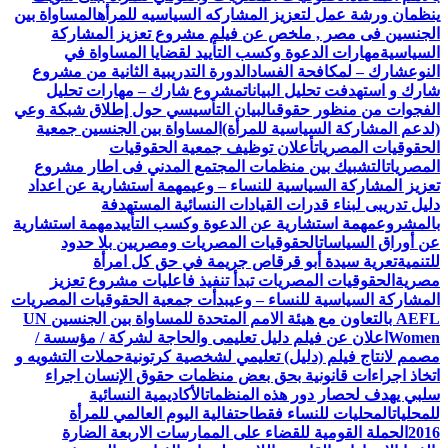
ينظمان ورشة عمل لتعزيز المشاركه السياسيه للمرأه
المساواة بين
الجنسين فى مصر , ملخص عن فيلم مشروع تعزيز المشاركة
السياسية
مهارات الدعوة وكسب التأييد لقضايا المساواة في
النوع
شارك – لمكافحة الفساد
الدورة التدريبية الثانية من مشروع
شارك و استهدفت تحليل البيانات
مشروع شارك – مهارات تحليل
الفجوات من منظور حقوقى
البيان التأسيسي حول إطلاق شبكة وعي
(لدعم المشاركة السياسية للمرأة)
المساواة بين الجنسين جمعية
الحقوقيات المصريات
أعلان توظيف جمعية الحقوقيات
المصريات
التشبيك بين منظمات المجتمع المدني فى اطار مشروع
تعزيز المشاركة السياسية للنساء – وعي
مهمة استشارية عن اعداد
دليل تدريبى لبناء قدرات القيادات النسائية المستهدفة
بالمشروع
مهمة استشارية عن الدعوة وكسب التأييد
مهمة استشارية
عن أوراق السياسات
الحقوقيات المصريات ومصريين بلا حدود
للتنمية
تعرية سيدة أبو قرقاص جريمة في حق كل امرأة
مصرية
الحقوقيات المصريات تبدأ تنفيذ فاعليات مشروع تعزيز
المشاركة السياسية للنساء – وعي
بدأت جمعية الحقوقيات المصريات
AEFL بالتعاون مع هيئة الامم المتحدة للمساواة بين الجنسين UN
Women
اعلان عن فيلم دليل تعليمى والحاجة لشركة / مؤسسة /
مصمم لانتاج فيلم (دليل) تعليمي لشخصية كرتونية
حملات التشويه و
اتخاذ اجراءات قانونية بحق بعض منظمات حقوق الإنسان اجراء
سلبي يهدف لحصار دور هذه المنظمات
الأكاديمية النسائية
للمحليات
المحليات للنساء فقط
احتفالية اليوم العالمي للمرأة
2016
الحملة القومية للقضاء على الممارسات الاربعة الضارة