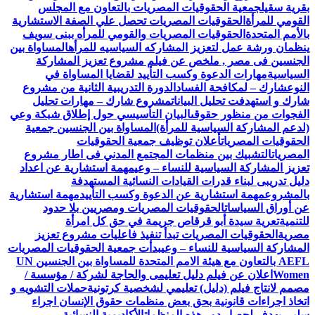
بقرية سقيل
جمعية الحقوقيات المصريات بالتعاون مع المجلس
القومي للمرأة
الحقوقيات المصريات تحصل علي الصفة الاستشارية
بالأمم المتحدة
الحقوقيات المصريات والقومي للمرأه ببنى سويف
ينظمان ورشة عمل لتعزيز المشاركه السياسيه للمرأه
المساواة بين
الجنسين فى مصر , ملخص عن فيلم مشروع تعزيز المشاركة
السياسية
مهارات الدعوة وكسب التأييد لقضايا المساواة في
النوع
شارك – لمكافحة الفساد
الدورة التدريبية الثانية من مشروع
شارك و استهدفت تحليل البيانات
مشروع شارك – مهارات تحليل
الفجوات من منظور حقوقى
البيان التأسيسي حول إطلاق شبكة وعي
(لدعم المشاركة السياسية للمرأة)
المساواة بين الجنسين جمعية
الحقوقيات المصريات
أعلان توظيف جمعية الحقوقيات
المصريات
التشبيك بين منظمات المجتمع المدني فى اطار مشروع
تعزيز المشاركة السياسية للنساء – وعي
مهمة استشارية عن اعداد
دليل تدريبى لبناء قدرات القيادات النسائية المستهدفة
بالمشروع
مهمة استشارية عن الدعوة وكسب التأييد
مهمة استشارية
عن أوراق السياسات
الحقوقيات المصريات ومصريين بلا حدود
للتنمية
تعرية سيدة أبو قرقاص جريمة في حق كل امرأة
مصرية
الحقوقيات المصريات تبدأ تنفيذ فاعليات مشروع تعزيز
المشاركة السياسية للنساء – وعي
بدأت جمعية الحقوقيات المصريات
AEFL بالتعاون مع هيئة الامم المتحدة للمساواة بين الجنسين UN
Women
اعلان عن فيلم دليل تعليمى والحاجة لشركة / مؤسسة /
مصمم لانتاج فيلم (دليل) تعليمي لشخصية كرتونية
حملات التشويه و
اتخاذ اجراءات قانونية بحق بعض منظمات حقوق الإنسان اجراء
سلبي يهدف لحصار دور هذه المنظمات
الأكاديمية النسائية