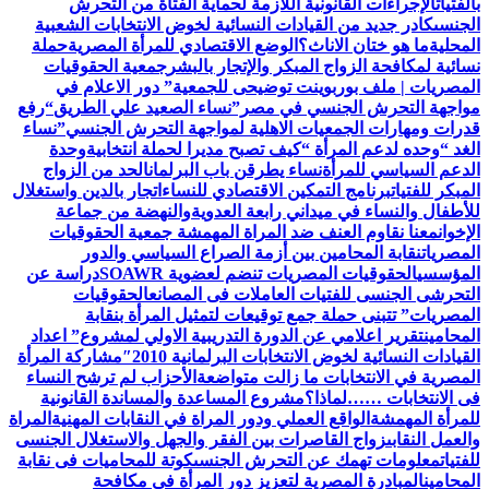
بالفتيات
الإجراءات القانونية اللازمة لحماية الفتاة من التحرش
الجنسى
كادر جديد من القيادات النسائية لخوض الانتخابات الشعبية
المحلية
ما هو ختان الاناث؟
الوضع الاقتصادي للمرأة المصرية
حملة
نسائية لمكافحة الزواج المبكر والإتجار بالبشر
جمعية الحقوقيات
المصريات | ملف بوربوينت توضيحى للجمعية
” دور الاعلام في
مواجهة التحرش الجنسي في مصر”
نساء الصعيد علي الطريق
“رفع
قدرات ومهارات الجمعيات الاهلية لمواجهة التحرش الجنسي”
نساء
الغد “وحده لدعم المرأة “
كيف تصبح مديرا لحملة انتخابية
وحدة
الدعم السياسي للمرأة
نساء يطرقن باب البرلمان
الحد من الزواج
المبكر للفتيات
برنامج التمكين الاقتصادي للنساء
اتجار بالدين واستغلال
للأطفال والنساء في ميداني رابعة العدويةوالنهضة من جماعة
الإخوان
معنا نقاوم العنف ضد المراة المهمشة جمعية الحقوقيات
المصريات
نقابة المحامين بين أزمة الصراع السياسي والدور
المؤسسي
الحقوقيات المصريات تنضم لعضوية SOAWR
دراسة عن
التحرشى الجنسى للفتيات العاملات فى المصانع
الحقوقيات
المصريات” تتبنى حملة جمع توقيعات لتمثيل المرأة بنقابة
المحامين
تقرير اعلامي عن الدورة التدريبية الاولي لمشروع” اعداد
القيادات النسائية لخوض الانتخابات البرلمانية 2010″
مشاركة المرأة
المصرية في الانتخابات ما زالت متواضعة
الأحزاب لم ترشح النساء
فى الانتخابات ……لماذا؟
مشروع المساعدة والمساندة القانونية
للمرأة المهمشة
الواقع العملي ودور المراة في النقابات المهنية
المراة
والعمل النقابى
زواج القاصرات بين الفقر والجهل والاستغلال الجنسى
للفتيات
معلومات تهمك عن التحرش الجنسى
كوتة للمحاميات فى نقابة
المحامين
المبادرة المصرية لتعزيز دور المرأة في مكافحة