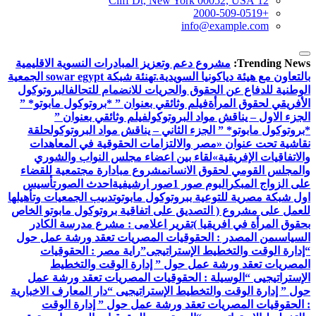
12 Cliff Dt, New York 00052, USA
+2000-509-0519
info@example.com
Trending News:
مشروع دعم وتعزيز المبادرات النسوية الاقليمية
بالتعاون مع هيئة دياكونيا السويدية.
تهنئة شبكة sowar egypt الجمعية
الوطنية للدفاع عن الحقوق والحريات للانضمام للتحالف
البروتوكول
الأفريقي لحقوق المرأة
فيلم وثائقي بعنوان ” *بروتوكول مابوتو* ”
الجزء الاول – يناقش مواد البروتوكول
فيلم وثائقي بعنوان ”
*بروتوكول مابوتو* ” الجزء الثاني – يناقش مواد البروتوكول
حلقة
نقاشية تحت عنوان «مصر والالتزامات الحقوقية في المعاهدات
والاتفاقيات الإفريقية»
لقاء بين اعضاء مجلس النواب والشوري
والمجلس القومي لحقوق الانسان
مشروع مبادارة مجتمعية للقضاء
على الزواج المبكر
البوم صور 1
صور ارشيفية
احدث الصور
تأسيس
اول شبكة مصرية للتوعية ببروتوكول مابوتو
تدىيب الجمعيات وتأهيلها
للعمل على مشروع ( التصديق على اتفاقية بروتوكول مابوتو الخاص
بحقوق المرأة في افريقيا )
تقرير اعلامى : مشرع مدرسة الكادر
السياسى
من المصدر : الحقوقيات المصريات تعقد ورشة عمل حول
“إدارة الوقت والتخطيط الإستراتيجى”
راية مصر : الحقوقيات
المصريات تعقد ورشة عمل حول ” إدارة الوقت والتخطيط
الإستراتيجيى “
الوسيلة : الحقوقيات المصريات تعقد ورشة عمل
حول ” إدارة الوقت والتخطيط الإستراتيجيى “
دار المعارف الاخبارية
: الحقوقيات المصريات تعقد ورشة عمل حول ” إدارة الوقت