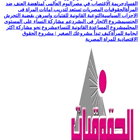
الفساد
جريمة الاغتصاب في مصر
اليوم العالمى لمناهضة العنف ضد
المرأة
الحقوقيات المصريات تستعد لتدريب امانات المراة فى
الاحزاب السياسية
التوعية القانونية للفتيات واسرهن بقضية التحرش
الجنسي
مشروع الاتجار فى البشر
دعم مشاركة النساء على المستوى
المحلي
مشروع المساعدة القانونية للنساء
مشروع نحو مشاركة اكثر
ايجابية للمرأة
كيف تبدأ مشروعك الصغير | مشروع الحقوق
الاقتصادية للمراة المصرية