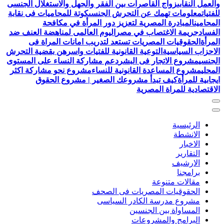
والعمل النقابى
زواج القاصرات بين الفقر والجهل والاستغلال الجنسى
للفتيات
معلومات تهمك عن التحرش الجنسى
كوتة للمحاميات فى نقابة
المحامين
المبادرة المصرية لتعزيز دور المرأة في مكافحة
الفساد
جريمة الاغتصاب في مصر
اليوم العالمى لمناهضة العنف ضد
المرأة
الحقوقيات المصريات تستعد لتدريب امانات المراة فى
الاحزاب السياسية
التوعية القانونية للفتيات واسرهن بقضية التحرش
الجنسي
مشروع الاتجار فى البشر
دعم مشاركة النساء على المستوى
المحلي
مشروع المساعدة القانونية للنساء
مشروع نحو مشاركة اكثر
ايجابية للمرأة
كيف تبدأ مشروعك الصغير | مشروع الحقوق
الاقتصادية للمراة المصرية
الرئيسية
الانشطة
الاخبار
التقارير
الارشيف
برامجنا
مقالات متنوعة
الحقوقيات المصريات فى الصحف
مشروع مدرسة الكادر السياسى
المساواة بين الجنسين
البرامج والمشروعات