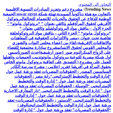
التجاوز إلى المحتوى
Trending News:
مشروع دعم وتعزيز المبادرات النسوية الاقليمية
بالتعاون مع هيئة دياكونيا السويدية.
تهنئة شبكة sowar egypt الجمعية
الوطنية للدفاع عن الحقوق والحريات للانضمام للتحالف
البروتوكول
الأفريقي لحقوق المرأة
فيلم وثائقي بعنوان ” *بروتوكول مابوتو* ”
الجزء الاول – يناقش مواد البروتوكول
فيلم وثائقي بعنوان ”
*بروتوكول مابوتو* ” الجزء الثاني – يناقش مواد البروتوكول
حلقة
نقاشية تحت عنوان «مصر والالتزامات الحقوقية في المعاهدات
والاتفاقيات الإفريقية»
لقاء بين اعضاء مجلس النواب والشوري
والمجلس القومي لحقوق الانسان
مشروع مبادارة مجتمعية للقضاء
على الزواج المبكر
البوم صور 1
صور ارشيفية
احدث الصور
تأسيس
اول شبكة مصرية للتوعية ببروتوكول مابوتو
تدىيب الجمعيات وتأهيلها
للعمل على مشروع ( التصديق على اتفاقية بروتوكول مابوتو الخاص
بحقوق المرأة في افريقيا )
تقرير اعلامى : مشرع مدرسة الكادر
السياسى
من المصدر : الحقوقيات المصريات تعقد ورشة عمل حول
“إدارة الوقت والتخطيط الإستراتيجى”
راية مصر : الحقوقيات
المصريات تعقد ورشة عمل حول ” إدارة الوقت والتخطيط
الإستراتيجيى “
الوسيلة : الحقوقيات المصريات تعقد ورشة عمل
حول ” إدارة الوقت والتخطيط الإستراتيجيى “
دار المعارف الاخبارية
: الحقوقيات المصريات تعقد ورشة عمل حول ” إدارة الوقت
والتخطيط الإستراتيجيى “
الدستور : «الحقوقيات المصريات» تعقد
ورشة عمل حول إدارة الوقت والتخطيط الاستراتيجى
الوفد :
“الحقوقيات المصريات” تعقد ورشة عمل حول ” إدارة الوقت