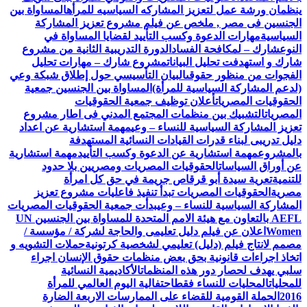
ينظمان ورشة عمل لتعزيز المشاركه السياسيه للمرأه
المساواة بين
الجنسين فى مصر , ملخص عن فيلم مشروع تعزيز المشاركة
السياسية
مهارات الدعوة وكسب التأييد لقضايا المساواة في
النوع
شارك – لمكافحة الفساد
الدورة التدريبية الثانية من مشروع
شارك و استهدفت تحليل البيانات
مشروع شارك – مهارات تحليل
الفجوات من منظور حقوقى
البيان التأسيسي حول إطلاق شبكة وعي
(لدعم المشاركة السياسية للمرأة)
المساواة بين الجنسين جمعية
الحقوقيات المصريات
أعلان توظيف جمعية الحقوقيات
المصريات
التشبيك بين منظمات المجتمع المدني فى اطار مشروع
تعزيز المشاركة السياسية للنساء – وعي
مهمة استشارية عن اعداد
دليل تدريبى لبناء قدرات القيادات النسائية المستهدفة
بالمشروع
مهمة استشارية عن الدعوة وكسب التأييد
مهمة استشارية
عن أوراق السياسات
الحقوقيات المصريات ومصريين بلا حدود
للتنمية
تعرية سيدة أبو قرقاص جريمة في حق كل امرأة
مصرية
الحقوقيات المصريات تبدأ تنفيذ فاعليات مشروع تعزيز
المشاركة السياسية للنساء – وعي
بدأت جمعية الحقوقيات المصريات
AEFL بالتعاون مع هيئة الامم المتحدة للمساواة بين الجنسين UN
Women
اعلان عن فيلم دليل تعليمى والحاجة لشركة / مؤسسة /
مصمم لانتاج فيلم (دليل) تعليمي لشخصية كرتونية
حملات التشويه و
اتخاذ اجراءات قانونية بحق بعض منظمات حقوق الإنسان اجراء
سلبي يهدف لحصار دور هذه المنظمات
الأكاديمية النسائية
للمحليات
المحليات للنساء فقط
احتفالية اليوم العالمي للمرأة
2016
الحملة القومية للقضاء على الممارسات الاربعة الضارة