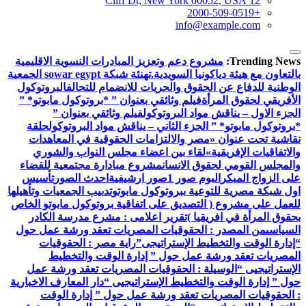
12 Cliff Dt, New York 00052, USA
+2000-509-0519
info@example.com
Trending News:
مشروع دعم وتعزيز المبادرات النسوية الاقليمية
بالتعاون مع هيئة دياكونيا السويدية.
تهنئة شبكة sowar egypt الجمعية
الوطنية للدفاع عن الحقوق والحريات للانضمام للتحالف
البروتوكول
الأفريقي لحقوق المرأة
فيلم وثائقي بعنوان ” *بروتوكول مابوتو* ”
الجزء الاول – يناقش مواد البروتوكول
فيلم وثائقي بعنوان ”
*بروتوكول مابوتو* ” الجزء الثاني – يناقش مواد البروتوكول
حلقة
نقاشية تحت عنوان «مصر والالتزامات الحقوقية في المعاهدات
والاتفاقيات الإفريقية»
لقاء بين اعضاء مجلس النواب والشوري
والمجلس القومي لحقوق الانسان
مشروع مبادارة مجتمعية للقضاء
على الزواج المبكر
البوم صور 1
صور ارشيفية
احدث الصور
تأسيس
اول شبكة مصرية للتوعية ببروتوكول مابوتو
تدىيب الجمعيات وتأهيلها
للعمل على مشروع ( التصديق على اتفاقية بروتوكول مابوتو الخاص
بحقوق المرأة في افريقيا )
تقرير اعلامى : مشرع مدرسة الكادر
السياسى
من المصدر : الحقوقيات المصريات تعقد ورشة عمل حول
“إدارة الوقت والتخطيط الإستراتيجى”
راية مصر : الحقوقيات
المصريات تعقد ورشة عمل حول ” إدارة الوقت والتخطيط
الإستراتيجيى “
الوسيلة : الحقوقيات المصريات تعقد ورشة عمل
حول ” إدارة الوقت والتخطيط الإستراتيجيى “
دار المعارف الاخبارية
: الحقوقيات المصريات تعقد ورشة عمل حول ” إدارة الوقت