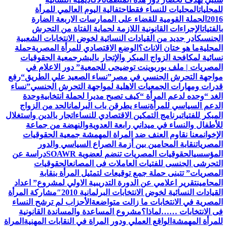
للمحليات
المحليات للنساء فقط
احتفالية اليوم العالمي للمرأة
2016
الحملة القومية للقضاء على الممارسات الاربعة الضارة
بالفتيات
الإجراءات القانونية اللازمة لحماية الفتاة من التحرش
الجنسى
كادر جديد من القيادات النسائية لخوض الانتخابات الشعبية
المحلية
ما هو ختان الاناث؟
الوضع الاقتصادي للمرأة المصرية
حملة
نسائية لمكافحة الزواج المبكر والإتجار بالبشر
جمعية الحقوقيات
المصريات | ملف بوربوينت توضيحى للجمعية
” دور الاعلام في
مواجهة التحرش الجنسي في مصر”
نساء الصعيد علي الطريق
“رفع
قدرات ومهارات الجمعيات الاهلية لمواجهة التحرش الجنسي”
نساء
الغد “وحده لدعم المرأة “
كيف تصبح مديرا لحملة انتخابية
وحدة
الدعم السياسي للمرأة
نساء يطرقن باب البرلمان
الحد من الزواج
المبكر للفتيات
برنامج التمكين الاقتصادي للنساء
اتجار بالدين واستغلال
للأطفال والنساء في ميداني رابعة العدويةوالنهضة من جماعة
الإخوان
معنا نقاوم العنف ضد المراة المهمشة جمعية الحقوقيات
المصريات
نقابة المحامين بين أزمة الصراع السياسي والدور
المؤسسي
الحقوقيات المصريات تنضم لعضوية SOAWR
دراسة عن
التحرشى الجنسى للفتيات العاملات فى المصانع
الحقوقيات
المصريات” تتبنى حملة جمع توقيعات لتمثيل المرأة بنقابة
المحامين
تقرير اعلامي عن الدورة التدريبية الاولي لمشروع” اعداد
القيادات النسائية لخوض الانتخابات البرلمانية 2010″
مشاركة المرأة
المصرية في الانتخابات ما زالت متواضعة
الأحزاب لم ترشح النساء
فى الانتخابات ……لماذا؟
مشروع المساعدة والمساندة القانونية
للمرأة المهمشة
الواقع العملي ودور المراة في النقابات المهنية
المراة