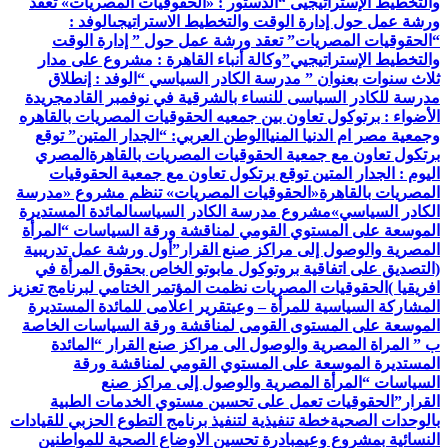
والتخطيط الإستراتيجيى “
الدستور : «الحقوقيات المصريات» تعقد
ورشة عمل حول إدارة الوقت والتخطيط الاستراتيجى
الوفد :
“الحقوقيات المصريات” تعقد ورشة عمل حول ” إدارة الوقت
والتخطيط الإستراتيجيي”
وكالة أنباء القاهرة : مشروع على مدار
ثلاث سنوات بعنوان ” مدرسة الكادر السياسي “
الوفد : إنطلاق
مدرسة للكادر السياسى للنساء بالشرقية في نوفمبر القادم
جريدة
الأضواء : برتوكول تعاون بين جمعيه الحقوقيات المصريات بالقاهره
وجمعية مصر ام الدنيا المنيا
الوطن العربي: “الجدار المتين” توقع
برتكول تعاون مع جمعية الحقوقيات المصريات بالقاهرة
المصري
اليوم : الجدار المتين توقع برتكول تعاون مع جمعية الحقوقيات
المصريات بالقاهرة
«الحقوقيات المصريات» تنظم مشروع «مدرسة
الكادر السياسي»
مشروع مدرسة الكادر السياسى
المائدة المستديرة
الموسعة على المستوي القومي لمناقشة ورقة السياسات “المرأة
المصرية والوصول إلى مراكز صنع القرار”
أول ورشة عمل تدريبية
(التصديق على اتفاقية بروتوكول مابوتو الخاص بحقوق المرأة في
افريقيا )
الحقوقيات المصريات نظمت المؤتمر الختامي لبرنامج تعزيز
المشاركة السياسية للمرأة – وعي
تقرير اعلامى للمائدة المستديرة
الموسعة على المستوى القومى لمناقشة ورقة السياسات الخاصة
ب ” المراة المصرية والوصول الى مراكز صنع القرار “
المائدة
المستديرة الموسعة على المستوي القومي لمناقشة ورقة
السياسات “المرأة المصرية والوصول إلى مراكز صنع
القرار”
الحقوقيات تعمل على تحسين مستوي الخدمات الطبية
بالوحدات الصحية
خطة تنفيذية لتنفيذ برنامج التطوع الحزبي للقيادات
النسائية بمشروع وعي
مبادرة تحسين الاوضاع الصحية للمواطنين