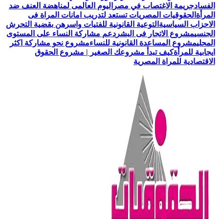
الفساد
جريمة الاغتصاب في مصر
اليوم العالمى لمناهضة العنف ضد
المرأة
الحقوقيات المصريات تستعد لتدريب امانات المراة فى
الاحزاب السياسية
التوعية القانونية للفتيات واسرهن بقضية التحرش
الجنسي
مشروع الاتجار فى البشر
دعم مشاركة النساء على المستوى
المحلي
مشروع المساعدة القانونية للنساء
مشروع نحو مشاركة اكثر
ايجابية للمرأة
كيف تبدأ مشروعك الصغير | مشروع الحقوق
الاقتصادية للمراة المصرية