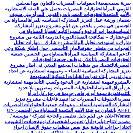
بقرية سقيل
جمعية الحقوقيات المصريات بالتعاون مع المجلس
القومي للمرأة
الحقوقيات المصريات تحصل علي الصفة الاستشارية
بالأمم المتحدة
الحقوقيات المصريات والقومي للمرأه ببنى سويف
ينظمان ورشة عمل لتعزيز المشاركه السياسيه للمرأه
المساواة بين
الجنسين فى مصر , ملخص عن فيلم مشروع تعزيز المشاركة
السياسية
مهارات الدعوة وكسب التأييد لقضايا المساواة في
النوع
شارك – لمكافحة الفساد
الدورة التدريبية الثانية من مشروع
شارك و استهدفت تحليل البيانات
مشروع شارك – مهارات تحليل
الفجوات من منظور حقوقى
البيان التأسيسي حول إطلاق شبكة وعي
(لدعم المشاركة السياسية للمرأة)
المساواة بين الجنسين جمعية
الحقوقيات المصريات
أعلان توظيف جمعية الحقوقيات
المصريات
التشبيك بين منظمات المجتمع المدني فى اطار مشروع
تعزيز المشاركة السياسية للنساء – وعي
مهمة استشارية عن اعداد
دليل تدريبى لبناء قدرات القيادات النسائية المستهدفة
بالمشروع
مهمة استشارية عن الدعوة وكسب التأييد
مهمة استشارية
عن أوراق السياسات
الحقوقيات المصريات ومصريين بلا حدود
للتنمية
تعرية سيدة أبو قرقاص جريمة في حق كل امرأة
مصرية
الحقوقيات المصريات تبدأ تنفيذ فاعليات مشروع تعزيز
المشاركة السياسية للنساء – وعي
بدأت جمعية الحقوقيات المصريات
AEFL بالتعاون مع هيئة الامم المتحدة للمساواة بين الجنسين UN
Women
اعلان عن فيلم دليل تعليمى والحاجة لشركة / مؤسسة /
مصمم لانتاج فيلم (دليل) تعليمي لشخصية كرتونية
حملات التشويه و
اتخاذ اجراءات قانونية بحق بعض منظمات حقوق الإنسان اجراء
سلبي يهدف لحصار دور هذه المنظمات
الأكاديمية النسائية