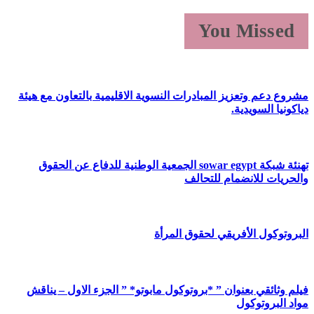
You Missed
مشروع دعم وتعزيز المبادرات النسوية الاقليمية بالتعاون مع هيئة
دياكونيا السويدية.
تهنئة شبكة sowar egypt الجمعية الوطنية للدفاع عن الحقوق
والحريات للانضمام للتحالف
البروتوكول الأفريقي لحقوق المرأة
فيلم وثائقي بعنوان ” *بروتوكول مابوتو* ” الجزء الاول – يناقش
مواد البروتوكول