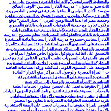
والتخطيط الإستراتيجيي”
وكالة أنباء القاهرة : مشروع على مدار
ثلاث سنوات بعنوان ” مدرسة الكادر السياسي “
الوفد : إنطلاق
مدرسة للكادر السياسى للنساء بالشرقية في نوفمبر القادم
جريدة
الأضواء : برتوكول تعاون بين جمعيه الحقوقيات المصريات بالقاهره
وجمعية مصر ام الدنيا المنيا
الوطن العربي: “الجدار المتين” توقع
برتكول تعاون مع جمعية الحقوقيات المصريات بالقاهرة
المصري
اليوم : الجدار المتين توقع برتكول تعاون مع جمعية الحقوقيات
المصريات بالقاهرة
«الحقوقيات المصريات» تنظم مشروع «مدرسة
الكادر السياسي»
مشروع مدرسة الكادر السياسى
المائدة المستديرة
الموسعة على المستوي القومي لمناقشة ورقة السياسات “المرأة
المصرية والوصول إلى مراكز صنع القرار”
أول ورشة عمل تدريبية
(التصديق على اتفاقية بروتوكول مابوتو الخاص بحقوق المرأة في
افريقيا )
الحقوقيات المصريات نظمت المؤتمر الختامي لبرنامج تعزيز
المشاركة السياسية للمرأة – وعي
تقرير اعلامى للمائدة المستديرة
الموسعة على المستوى القومى لمناقشة ورقة السياسات الخاصة
ب ” المراة المصرية والوصول الى مراكز صنع القرار “
المائدة
المستديرة الموسعة على المستوي القومي لمناقشة ورقة
السياسات “المرأة المصرية والوصول إلى مراكز صنع
القرار”
الحقوقيات تعمل على تحسين مستوي الخدمات الطبية
بالوحدات الصحية
خطة تنفيذية لتنفيذ برنامج التطوع الحزبي للقيادات
النسائية بمشروع وعي
مبادرة تحسين الاوضاع الصحية للمواطنين
بقرية سقيل
جمعية الحقوقيات المصريات بالتعاون مع المجلس
القومي للمرأة
الحقوقيات المصريات تحصل علي الصفة الاستشارية
بالأمم المتحدة
الحقوقيات المصريات والقومي للمرأه ببنى سويف