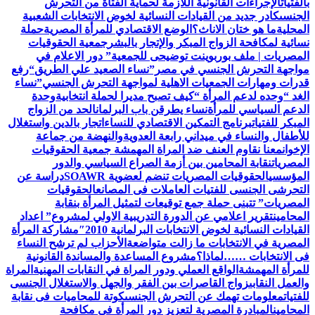
بالفتيات
الإجراءات القانونية اللازمة لحماية الفتاة من التحرش
الجنسى
كادر جديد من القيادات النسائية لخوض الانتخابات الشعبية
المحلية
ما هو ختان الاناث؟
الوضع الاقتصادي للمرأة المصرية
حملة
نسائية لمكافحة الزواج المبكر والإتجار بالبشر
جمعية الحقوقيات
المصريات | ملف بوربوينت توضيحى للجمعية
” دور الاعلام في
مواجهة التحرش الجنسي في مصر”
نساء الصعيد علي الطريق
“رفع
قدرات ومهارات الجمعيات الاهلية لمواجهة التحرش الجنسي”
نساء
الغد “وحده لدعم المرأة “
كيف تصبح مديرا لحملة انتخابية
وحدة
الدعم السياسي للمرأة
نساء يطرقن باب البرلمان
الحد من الزواج
المبكر للفتيات
برنامج التمكين الاقتصادي للنساء
اتجار بالدين واستغلال
للأطفال والنساء في ميداني رابعة العدويةوالنهضة من جماعة
الإخوان
معنا نقاوم العنف ضد المراة المهمشة جمعية الحقوقيات
المصريات
نقابة المحامين بين أزمة الصراع السياسي والدور
المؤسسي
الحقوقيات المصريات تنضم لعضوية SOAWR
دراسة عن
التحرشى الجنسى للفتيات العاملات فى المصانع
الحقوقيات
المصريات” تتبنى حملة جمع توقيعات لتمثيل المرأة بنقابة
المحامين
تقرير اعلامي عن الدورة التدريبية الاولي لمشروع” اعداد
القيادات النسائية لخوض الانتخابات البرلمانية 2010″
مشاركة المرأة
المصرية في الانتخابات ما زالت متواضعة
الأحزاب لم ترشح النساء
فى الانتخابات ……لماذا؟
مشروع المساعدة والمساندة القانونية
للمرأة المهمشة
الواقع العملي ودور المراة في النقابات المهنية
المراة
والعمل النقابى
زواج القاصرات بين الفقر والجهل والاستغلال الجنسى
للفتيات
معلومات تهمك عن التحرش الجنسى
كوتة للمحاميات فى نقابة
المحامين
المبادرة المصرية لتعزيز دور المرأة في مكافحة