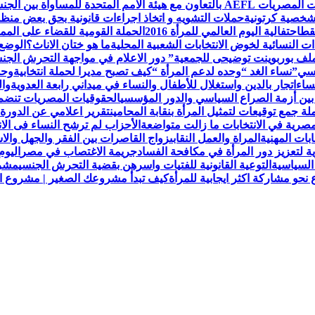
لمتحدة للمساواة بين الجنسين UN Women
لشخصية كرتونية
حملات التشويه و اتخاذ اجراءات قانونية بحق بعض من
قط
احتفالية اليوم العالمي للمرأة 2016
الحملة القومية للقضاء على الممار
ات النسائية لخوض الانتخابات الشعبية المحلية
ما هو ختان الاناث؟
الوضع 
ملف بوربوينت توضيحى للجمعية
” دور الاعلام في مواجهة التحرش ال
نسي”
نساء الغد “وحده لدعم المرأة “
كيف تصبح مديرا لحملة انتخابية
وحد
ساء
اتجار بالدين واستغلال للأطفال والنساء في ميداني رابعة العدويةوا
 بين أزمة الصراع السياسي والدور المؤسسي
الحقوقيات المصريات تنضم لعض
 جمع توقيعات لتمثيل المرأة بنقابة المحامين
تقرير اعلامي عن الدورة 
مصرية في الانتخابات ما زالت متواضعة
الأحزاب لم ترشح النساء فى الا
ابات المهنية
المراة والعمل النقابى
زواج القاصرات بين الفقر والجهل والاس
ة لتعزيز دور المرأة في مكافحة الفساد
جريمة الاغتصاب في مصر
اليوم
السياسية
التوعية القانونية للفتيات واسرهن بقضية التحرش الجنسي
مشرو
حو مشاركة اكثر ايجابية للمرأة
كيف تبدأ مشروعك الصغير | مشروع الح