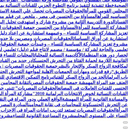
الصحية
خطة تنفيذية لتنفيذ برنامج التطوع الحزبي للقيادات النسائية ب
المجلس القومي للمرأة
الحقوقيات المصريات تحصل علي الصفة الاستشا
السياسيه للمرأه
المساواة بين الجنسين فى مصر , ملخص عن فيلم مش
الفساد
الدورة التدريبية الثانية من مشروع شارك و استهدفت تحليل البيا
المشاركة السياسية للمرأة)
المساواة بين الجنسين جمعية الحقوقيات ا
تعزيز المشاركة السياسية للنساء – وعي
مهمة استشارية عن اعداد دليل 
استشارية عن أوراق السياسات
الحقوقيات المصريات ومصريين بلا حدود 
مشروع تعزيز المشاركة السياسية للنساء – وعي
بدأت جمعية الحقوقيات المصريات AEFL بالتعاون مع هيئة الامم ا
تعليمى والحاجة لشركة / مؤسسة / مصمم لانتاج فيلم (دليل) تعليمي 
لحصار دور هذه المنظمات
الأكاديمية النسائية للمحليات
المحليات للنساء ف
القانونية اللازمة لحماية الفتاة من التحرش الجنسى
كادر جديد من القياد
لمكافحة الزواج المبكر والإتجار بالبشر
جمعية الحقوقيات المصريات | 
الطريق
“رفع قدرات ومهارات الجمعيات الاهلية لمواجهة التحرش الج
باب البرلمان
الحد من الزواج المبكر للفتيات
برنامج التمكين الاقتصادي للن
العنف ضد المراة المهمشة جمعية الحقوقيات المصريات
نقابة المحامين
الجنسى للفتيات العاملات فى المصانع
الحقوقيات المصريات” تتبنى حملة
القيادات النسائية لخوض الانتخابات البرلمانية 2010″
مشاركة المرأة ال
والمساندة القانونية للمرأة المهمشة
الواقع العملي ودور المراة في النق
عن التحرش الجنسى
كوتة للمحاميات فى نقابة المحامين
المبادرة المصري
المرأة
الحقوقيات المصريات تستعد لتدريب امانات المراة فى الاحزاب 
النساء على المستوى المحلي
مشروع المساعدة القانونية للنساء
مشروع ن