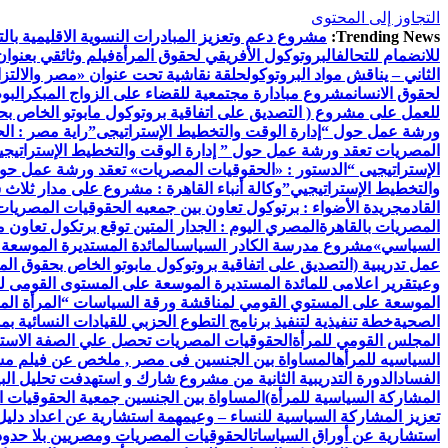
التجاوز إلى المحتوى
Trending News:
مشروع دعم وتعزيز المبادرات النسوية الاقليمية بالتع
للانضمام للتحالف
البروتوكول الأفريقي لحقوق المرأة
فيلم وثائقي بعنوان
الثاني – يناقش مواد البروتوكول
حلقة نقاشية تحت عنوان «مصر والالتزام
لحقوق الانسان
مشروع مبادارة مجتمعية للقضاء على الزواج المبكر
البو
للعمل على مشروع ( التصديق على اتفاقية بروتوكول مابوتو الخاص بحق
ورشة عمل حول “إدارة الوقت والتخطيط الإستراتيجى”
راية مصر : ال
المصريات تعقد ورشة عمل حول ” إدارة الوقت والتخطيط الإستراتيجي
الإستراتيجيى “
الدستور : «الحقوقيات المصريات» تعقد ورشة عمل حول 
والتخطيط الإستراتيجيي”
وكالة أنباء القاهرة : مشروع على مدار ثلاث
القادم
جريدة الأضواء : برتوكول تعاون بين جمعيه الحقوقيات المصريات ب
المصريات بالقاهرة
المصري اليوم : الجدار المتين توقع برتكول تعاون 
السياسي»
مشروع مدرسة الكادر السياسى
المائدة المستديرة الموسعة
عمل تدريبية (التصديق على اتفاقية بروتوكول مابوتو الخاص بحقوق المر
وعي
تقرير اعلامى للمائدة المستديرة الموسعة على المستوى القومى ل
الموسعة على المستوي القومي لمناقشة ورقة السياسات “المرأة الم
الصحية
خطة تنفيذية لتنفيذ برنامج التطوع الحزبي للقيادات النسائية ب
المجلس القومي للمرأة
الحقوقيات المصريات تحصل علي الصفة الاستشا
السياسيه للمرأه
المساواة بين الجنسين فى مصر , ملخص عن فيلم مش
الفساد
الدورة التدريبية الثانية من مشروع شارك و استهدفت تحليل البيا
المشاركة السياسية للمرأة)
المساواة بين الجنسين جمعية الحقوقيات ا
تعزيز المشاركة السياسية للنساء – وعي
مهمة استشارية عن اعداد دليل 
استشارية عن أوراق السياسات
الحقوقيات المصريات ومصريين بلا حدود 