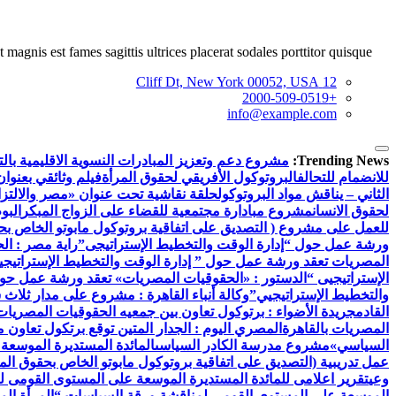
 magnis est fames sagittis ultrices placerat sodales porttitor quisque.
12 Cliff Dt, New York 00052, USA
+2000-509-0519
info@example.com
Trending News:
مشروع دعم وتعزيز المبادرات النسوية الاقليمية بالتع
للانضمام للتحالف
البروتوكول الأفريقي لحقوق المرأة
فيلم وثائقي بعنوان
الثاني – يناقش مواد البروتوكول
حلقة نقاشية تحت عنوان «مصر والالتزام
لحقوق الانسان
مشروع مبادارة مجتمعية للقضاء على الزواج المبكر
البو
للعمل على مشروع ( التصديق على اتفاقية بروتوكول مابوتو الخاص بحق
ورشة عمل حول “إدارة الوقت والتخطيط الإستراتيجى”
راية مصر : ال
المصريات تعقد ورشة عمل حول ” إدارة الوقت والتخطيط الإستراتيجي
الإستراتيجيى “
الدستور : «الحقوقيات المصريات» تعقد ورشة عمل حول 
والتخطيط الإستراتيجيي”
وكالة أنباء القاهرة : مشروع على مدار ثلاث
القادم
جريدة الأضواء : برتوكول تعاون بين جمعيه الحقوقيات المصريات ب
المصريات بالقاهرة
المصري اليوم : الجدار المتين توقع برتكول تعاون 
السياسي»
مشروع مدرسة الكادر السياسى
المائدة المستديرة الموسعة
عمل تدريبية (التصديق على اتفاقية بروتوكول مابوتو الخاص بحقوق المر
وعي
تقرير اعلامى للمائدة المستديرة الموسعة على المستوى القومى ل
الموسعة على المستوي القومي لمناقشة ورقة السياسات “المرأة الم