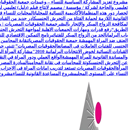
مشروع تعزيز المشاركة السياسية للنساء – وعي
بدأت جمعية الحقوقيات المصريات AEFL بالتعاون مع هيئة الامم ا
تعليمى والحاجة لشركة / مؤسسة / مصمم لانتاج فيلم (دليل) تعليمي 
لحصار دور هذه المنظمات
الأكاديمية النسائية للمحليات
المحليات للنساء ف
القانونية اللازمة لحماية الفتاة من التحرش الجنسى
كادر جديد من القياد
لمكافحة الزواج المبكر والإتجار بالبشر
جمعية الحقوقيات المصريات | 
الطريق
“رفع قدرات ومهارات الجمعيات الاهلية لمواجهة التحرش الج
باب البرلمان
الحد من الزواج المبكر للفتيات
برنامج التمكين الاقتصادي للن
العنف ضد المراة المهمشة جمعية الحقوقيات المصريات
نقابة المحامين
الجنسى للفتيات العاملات فى المصانع
الحقوقيات المصريات” تتبنى حملة
القيادات النسائية لخوض الانتخابات البرلمانية 2010″
مشاركة المرأة ال
والمساندة القانونية للمرأة المهمشة
الواقع العملي ودور المراة في النق
عن التحرش الجنسى
كوتة للمحاميات فى نقابة المحامين
المبادرة المصري
المرأة
الحقوقيات المصريات تستعد لتدريب امانات المراة فى الاحزاب 
النساء على المستوى المحلي
مشروع المساعدة القانونية للنساء
مشروع ن