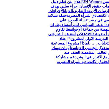
اعلان عن فيلم دليل
ظمات حقوق الإنسان اجراء سلبي يهدف
سات الاربعة الضارة بالفتيات
الإجراءات
الاقتصادي للمرأة المصرية
حملة نسائية
جنسي في مصر”
نساء الصعيد علي
ة الدعم السياسي للمرأة
نساء يطرقن
لنهضة من جماعة الإخوان
معنا نقاوم
وية SOAWR
دراسة عن التحرشى
التدريبية الاولي لمشروع” اعداد
نتخابات ……لماذا؟
مشروع المساعدة
تغلال الجنسى للفتيات
معلومات تهمك
 العالمى لمناهضة العنف ضد
ع الاتجار فى البشر
دعم مشاركة
قوق الاقتصادية للمراة المصرية