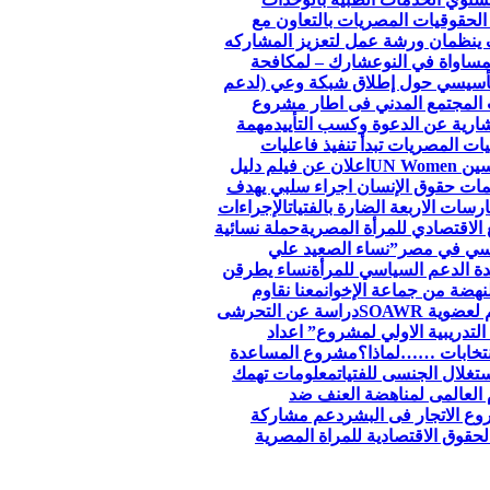
الحقوقيات المصريات بالتعاون مع
 ينظمان ورشة عمل لتعزيز المشاركه
مساواة في النوع
شارك – لمكافحة
لتأسيسي حول إطلاق شبكة وعي (لدعم
 المجتمع المدني فى اطار مشروع
ارية عن الدعوة وكسب التأييد
مهمة
ات المصريات تبدأ تنفيذ فاعليات
اعلان عن فيلم دليل
ظمات حقوق الإنسان اجراء سلبي يهدف
سات الاربعة الضارة بالفتيات
الإجراءات
الاقتصادي للمرأة المصرية
حملة نسائية
جنسي في مصر”
نساء الصعيد علي
ة الدعم السياسي للمرأة
نساء يطرقن
لنهضة من جماعة الإخوان
معنا نقاوم
وية SOAWR
دراسة عن التحرشى
التدريبية الاولي لمشروع” اعداد
نتخابات ……لماذا؟
مشروع المساعدة
تغلال الجنسى للفتيات
معلومات تهمك
 العالمى لمناهضة العنف ضد
ع الاتجار فى البشر
دعم مشاركة
قوق الاقتصادية للمراة المصرية