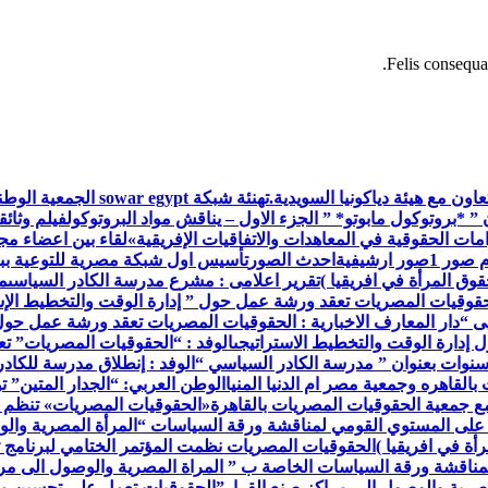
Felis consequat
اون مع هيئة دياكونيا السويدية.
تهنئة شبكة war egypt
 ” *بروتوكول مابوتو* ” الجزء الاول – يناقش مواد البروتوكول
فيلم وثائق
ات الحقوقية في المعاهدات والاتفاقيات الإفريقية»
لقاء بين اعضاء م
م صور 1
صور ارشيفية
احدث الصور
تأسيس اول شبكة مصرية للتوعية ببر
وق المرأة في افريقيا )
تقرير اعلامى : مشرع مدرسة الكادر السياسى
م
حقوقيات المصريات تعقد ورشة عمل حول ” إدارة الوقت والتخطيط الإس
ى “
دار المعارف الاخبارية : الحقوقيات المصريات تعقد ورشة عمل حول
إدارة الوقت والتخطيط الاستراتيجى
الوفد : “الحقوقيات المصريات” ت
 سنوات بعنوان ” مدرسة الكادر السياسي “
الوفد : إنطلاق مدرسة للكاد
القاهره وجمعية مصر ام الدنيا المنيا
الوطن العربي: “الجدار المتين” 
مع جمعية الحقوقيات المصريات بالقاهرة
«الحقوقيات المصريات» تنظم 
 على المستوي القومي لمناقشة ورقة السياسات “المرأة المصرية والو
أة في افريقيا )
الحقوقيات المصريات نظمت المؤتمر الختامي لبرنامج ت
مناقشة ورقة السياسات الخاصة ب ” المراة المصرية والوصول الى مرا
صرية والوصول إلى مراكز صنع القرار”
الحقوقيات تعمل على تحسين مس