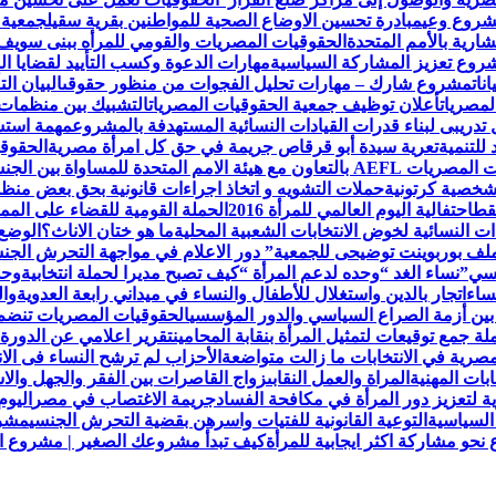
مشروع وعي
مبادرة تحسين الاوضاع الصحية للمواطنين بقرية سقيل
جمعية 
رية بالأمم المتحدة
الحقوقيات المصريات والقومي للمرأه ببنى سويف
روع تعزيز المشاركة السياسية
مهارات الدعوة وكسب التأييد لقضايا ال
نات
مشروع شارك – مهارات تحليل الفجوات من منظور حقوقى
البيان ا
لمصريات
أعلان توظيف جمعية الحقوقيات المصريات
التشبيك بين منظمات
تدريبى لبناء قدرات القيادات النسائية المستهدفة بالمشروع
مهمة استش
للتنمية
تعرية سيدة أبو قرقاص جريمة في حق كل امرأة مصرية
الحقوقي
لمتحدة للمساواة بين الجنسين UN Women
لشخصية كرتونية
حملات التشويه و اتخاذ اجراءات قانونية بحق بعض من
قط
احتفالية اليوم العالمي للمرأة 2016
الحملة القومية للقضاء على الممار
ات النسائية لخوض الانتخابات الشعبية المحلية
ما هو ختان الاناث؟
الوضع 
ملف بوربوينت توضيحى للجمعية
” دور الاعلام في مواجهة التحرش ال
نسي”
نساء الغد “وحده لدعم المرأة “
كيف تصبح مديرا لحملة انتخابية
وحد
ساء
اتجار بالدين واستغلال للأطفال والنساء في ميداني رابعة العدويةوا
 بين أزمة الصراع السياسي والدور المؤسسي
الحقوقيات المصريات تنضم لعض
 جمع توقيعات لتمثيل المرأة بنقابة المحامين
تقرير اعلامي عن الدورة 
مصرية في الانتخابات ما زالت متواضعة
الأحزاب لم ترشح النساء فى الا
ابات المهنية
المراة والعمل النقابى
زواج القاصرات بين الفقر والجهل والاس
ة لتعزيز دور المرأة في مكافحة الفساد
جريمة الاغتصاب في مصر
اليوم
السياسية
التوعية القانونية للفتيات واسرهن بقضية التحرش الجنسي
مشرو
حو مشاركة اكثر ايجابية للمرأة
كيف تبدأ مشروعك الصغير | مشروع الح