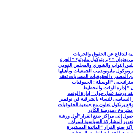
so الجمعية الوطنية للدفاع عن الحقوق والحريات
ي بعنوان ” *بروتوكول مابوتو* ” الجزء
جلس النواب والشوري والمجلس القومي
وتوكول مابوتو
تدىيب الجمعيات وتأهيلها
ن المصدر : الحقوقيات المصريات تعقد
تراتيجيى “
الوسيلة : الحقوقيات
 ” إدارة الوقت والتخطيط
عقد ورشة عمل حول ” إدارة الوقت
ر السياسى للنساء بالشرقية في نوفمبر
توقع برتكول تعاون مع جمعية الحقوقيات
مشروع «مدرسة الكادر
صول إلى مراكز صنع القرار”
أول ورشة
عزيز المشاركة السياسية للمرأة –
كز صنع القرار “
المائدة المستديرة
توي الخدمات الطبية بالوحدات