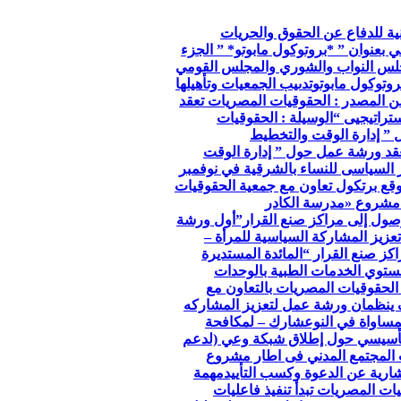
so الجمعية الوطنية للدفاع عن الحقوق والحريات
ي بعنوان ” *بروتوكول مابوتو* ” الجزء
جلس النواب والشوري والمجلس القومي
وتوكول مابوتو
تدىيب الجمعيات وتأهيلها
ن المصدر : الحقوقيات المصريات تعقد
تراتيجيى “
الوسيلة : الحقوقيات
 ” إدارة الوقت والتخطيط
عقد ورشة عمل حول ” إدارة الوقت
ر السياسى للنساء بالشرقية في نوفمبر
توقع برتكول تعاون مع جمعية الحقوقيات
مشروع «مدرسة الكادر
صول إلى مراكز صنع القرار”
أول ورشة
عزيز المشاركة السياسية للمرأة –
كز صنع القرار “
المائدة المستديرة
توي الخدمات الطبية بالوحدات
الحقوقيات المصريات بالتعاون مع
 ينظمان ورشة عمل لتعزيز المشاركه
مساواة في النوع
شارك – لمكافحة
لتأسيسي حول إطلاق شبكة وعي (لدعم
 المجتمع المدني فى اطار مشروع
ارية عن الدعوة وكسب التأييد
مهمة
ات المصريات تبدأ تنفيذ فاعليات