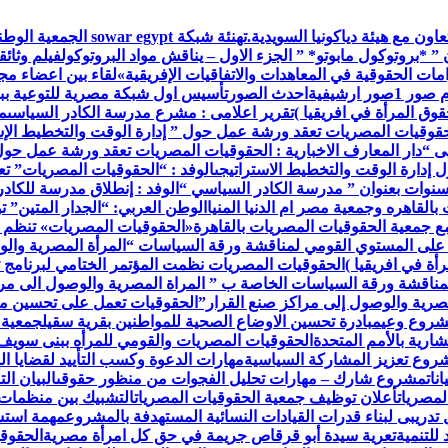
اون مع هيئة دياكونيا السويدية.
تهنئة شبكة war egypt
 ” *بروتوكول مابوتو* ” الجزء الاول – يناقش مواد البروتوكول
فيلم وثائق
ات الحقوقية في المعاهدات والاتفاقيات الإفريقية»
لقاء بين اعضاء م
م صور 1
صور ارشيفية
احدث الصور
تأسيس اول شبكة مصرية للتوعية ببر
وق المرأة في افريقيا )
تقرير اعلامى : مشرع مدرسة الكادر السياسى
م
حقوقيات المصريات تعقد ورشة عمل حول ” إدارة الوقت والتخطيط الإس
ى “
دار المعارف الاخبارية : الحقوقيات المصريات تعقد ورشة عمل حول
إدارة الوقت والتخطيط الاستراتيجى
الوفد : “الحقوقيات المصريات” ت
 سنوات بعنوان ” مدرسة الكادر السياسي “
الوفد : إنطلاق مدرسة للكاد
القاهره وجمعية مصر ام الدنيا المنيا
الوطن العربي: “الجدار المتين” 
مع جمعية الحقوقيات المصريات بالقاهرة
«الحقوقيات المصريات» تنظم 
 على المستوي القومي لمناقشة ورقة السياسات “المرأة المصرية والو
أة في افريقيا )
الحقوقيات المصريات نظمت المؤتمر الختامي لبرنامج ت
مناقشة ورقة السياسات الخاصة ب ” المراة المصرية والوصول الى مرا
صرية والوصول إلى مراكز صنع القرار”
الحقوقيات تعمل على تحسين مس
مشروع وعي
مبادرة تحسين الاوضاع الصحية للمواطنين بقرية سقيل
جمعية 
رية بالأمم المتحدة
الحقوقيات المصريات والقومي للمرأه ببنى سويف
روع تعزيز المشاركة السياسية
مهارات الدعوة وكسب التأييد لقضايا ال
نات
مشروع شارك – مهارات تحليل الفجوات من منظور حقوقى
البيان ا
لمصريات
أعلان توظيف جمعية الحقوقيات المصريات
التشبيك بين منظمات
تدريبى لبناء قدرات القيادات النسائية المستهدفة بالمشروع
مهمة استش
للتنمية
تعرية سيدة أبو قرقاص جريمة في حق كل امرأة مصرية
الحقوقي