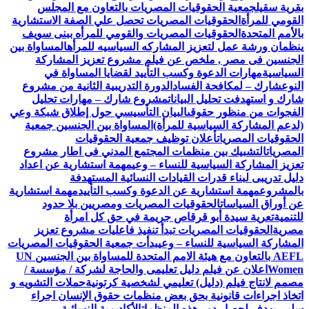
بقرية سقيل
جمعية الحقوقيات المصريات بالتعاون مع المجلس
القومي للمرأة
الحقوقيات المصريات تحصل علي الصفة الاستشارية
بالأمم المتحدة
الحقوقيات المصريات والقومي للمرأه ببنى سويف
ينظمان ورشة عمل لتعزيز المشاركه السياسيه للمرأه
المساواة بين
الجنسين فى مصر , ملخص عن فيلم مشروع تعزيز المشاركة
السياسية
مهارات الدعوة وكسب التأييد لقضايا المساواة في
النوع
شارك – لمكافحة الفساد
الدورة التدريبية الثانية من مشروع
شارك و استهدفت تحليل البيانات
مشروع شارك – مهارات تحليل
الفجوات من منظور حقوقى
البيان التأسيسي حول إطلاق شبكة وعي
(لدعم المشاركة السياسية للمرأة)
المساواة بين الجنسين جمعية
الحقوقيات المصريات
أعلان توظيف جمعية الحقوقيات
المصريات
التشبيك بين منظمات المجتمع المدني فى اطار مشروع
تعزيز المشاركة السياسية للنساء – وعي
مهمة استشارية عن اعداد
دليل تدريبى لبناء قدرات القيادات النسائية المستهدفة
بالمشروع
مهمة استشارية عن الدعوة وكسب التأييد
مهمة استشارية
عن أوراق السياسات
الحقوقيات المصريات ومصريين بلا حدود
للتنمية
تعرية سيدة أبو قرقاص جريمة في حق كل امرأة
مصرية
الحقوقيات المصريات تبدأ تنفيذ فاعليات مشروع تعزيز
المشاركة السياسية للنساء – وعي
بدأت جمعية الحقوقيات المصريات
AEFL بالتعاون مع هيئة الامم المتحدة للمساواة بين الجنسين UN
Women
اعلان عن فيلم دليل تعليمى والحاجة لشركة / مؤسسة /
مصمم لانتاج فيلم (دليل) تعليمي لشخصية كرتونية
حملات التشويه و
اتخاذ اجراءات قانونية بحق بعض منظمات حقوق الإنسان اجراء
سلبي يهدف لحصار دور هذه المنظمات
الأكاديمية النسائية