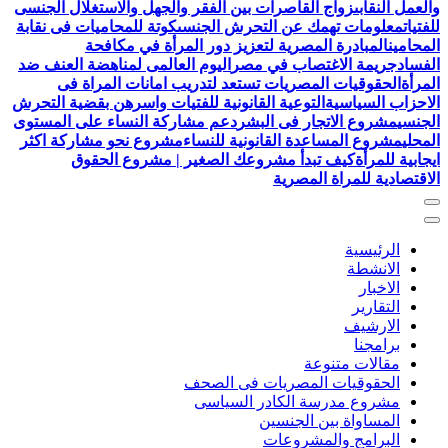
والعمل النقابى
زواج القاصرات بين الفقر والجهل والاستغلال الجنسى
للفتيات
معلومات تهمك عن التحرش الجنسى
كوتة للمحاميات فى نقابة
المحامين
المبادرة المصرية لتعزيز دور المرأة في مكافحة
الفساد
جريمة الاغتصاب في مصر
اليوم العالمى لمناهضة العنف ضد
المرأة
الحقوقيات المصريات تستعد لتدريب امانات المراة فى
الاحزاب السياسية
التوعية القانونية للفتيات واسرهن بقضية التحرش
الجنسي
مشروع الاتجار فى البشر
دعم مشاركة النساء على المستوى
المحلي
مشروع المساعدة القانونية للنساء
مشروع نحو مشاركة اكثر
ايجابية للمرأة
كيف تبدأ مشروعك الصغير | مشروع الحقوق
الاقتصادية للمراة المصرية
الرئيسية
الانشطة
الاخبار
التقارير
الارشيف
برامجنا
مقالات متنوعة
الحقوقيات المصريات فى الصحف
مشروع مدرسة الكادر السياسى
المساواة بين الجنسين
البرامج والمشروعات