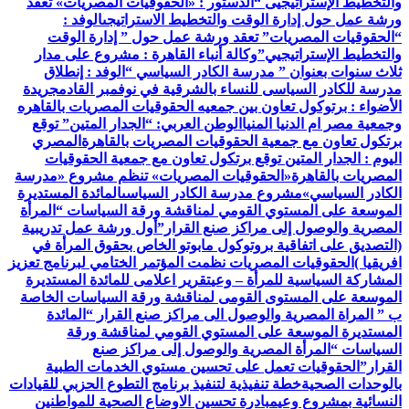
والتخطيط الإستراتيجيى “
الدستور : «الحقوقيات المصريات» تعقد
ورشة عمل حول إدارة الوقت والتخطيط الاستراتيجى
الوفد :
“الحقوقيات المصريات” تعقد ورشة عمل حول ” إدارة الوقت
والتخطيط الإستراتيجيي”
وكالة أنباء القاهرة : مشروع على مدار
ثلاث سنوات بعنوان ” مدرسة الكادر السياسي “
الوفد : إنطلاق
مدرسة للكادر السياسى للنساء بالشرقية في نوفمبر القادم
جريدة
الأضواء : برتوكول تعاون بين جمعيه الحقوقيات المصريات بالقاهره
وجمعية مصر ام الدنيا المنيا
الوطن العربي: “الجدار المتين” توقع
برتكول تعاون مع جمعية الحقوقيات المصريات بالقاهرة
المصري
اليوم : الجدار المتين توقع برتكول تعاون مع جمعية الحقوقيات
المصريات بالقاهرة
«الحقوقيات المصريات» تنظم مشروع «مدرسة
الكادر السياسي»
مشروع مدرسة الكادر السياسى
المائدة المستديرة
الموسعة على المستوي القومي لمناقشة ورقة السياسات “المرأة
المصرية والوصول إلى مراكز صنع القرار”
أول ورشة عمل تدريبية
(التصديق على اتفاقية بروتوكول مابوتو الخاص بحقوق المرأة في
افريقيا )
الحقوقيات المصريات نظمت المؤتمر الختامي لبرنامج تعزيز
المشاركة السياسية للمرأة – وعي
تقرير اعلامى للمائدة المستديرة
الموسعة على المستوى القومى لمناقشة ورقة السياسات الخاصة
ب ” المراة المصرية والوصول الى مراكز صنع القرار “
المائدة
المستديرة الموسعة على المستوي القومي لمناقشة ورقة
السياسات “المرأة المصرية والوصول إلى مراكز صنع
القرار”
الحقوقيات تعمل على تحسين مستوي الخدمات الطبية
بالوحدات الصحية
خطة تنفيذية لتنفيذ برنامج التطوع الحزبي للقيادات
النسائية بمشروع وعي
مبادرة تحسين الاوضاع الصحية للمواطنين