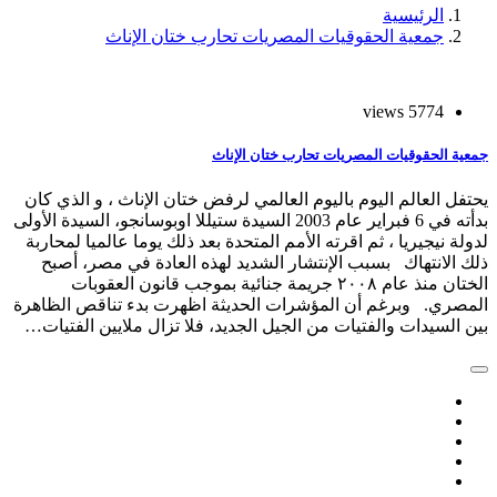
الرئيسية
جمعية الحقوقيات المصريات تحارب ختان الإناث
5774 views
جمعية الحقوقيات المصريات تحارب ختان الإناث
يحتفل العالم اليوم باليوم العالمي لرفض ختان الإناث ، و الذي كان
بدأته في 6 فبراير عام 2003 السيدة ستيللا اوبوسانجو، السيدة الأولى
لدولة نيجيريا ، ثم اقرته الأمم المتحدة بعد ذلك يوما عالميا لمحاربة
ذلك الانتهاك بسبب الإنتشار الشديد لهذه العادة في مصر، أصبح
الختان منذ عام ٢٠٠٨ جريمة جنائية بموجب قانون العقوبات
المصري. وبرغم أن المؤشرات الحديثة اظهرت بدء تناقص الظاهرة
بين السيدات والفتيات من الجيل الجديد، فلا تزال ملايين الفتيات…