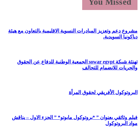
You Missed
مشروع دعم وتعزيز المبادرات النسوية الاقليمية بالتعاون مع هيئة
دياكونيا السويدية.
تهنئة شبكة sowar egypt الجمعية الوطنية للدفاع عن الحقوق
والحريات للانضمام للتحالف
البروتوكول الأفريقي لحقوق المرأة
فيلم وثائقي بعنوان ” *بروتوكول مابوتو* ” الجزء الاول – يناقش
مواد البروتوكول