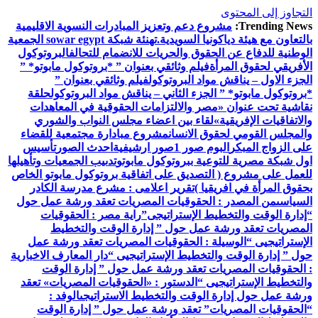
التجاوز إلى المحتوى
Trending News:
مشروع دعم وتعزيز المبادرات النسوية الاقليمية
بالتعاون مع هيئة دياكونيا السويدية.
تهنئة شبكة sowar egypt الجمعية
الوطنية للدفاع عن الحقوق والحريات للانضمام للتحالف
البروتوكول
الأفريقي لحقوق المرأة
فيلم وثائقي بعنوان ” *بروتوكول مابوتو* ”
الجزء الاول – يناقش مواد البروتوكول
فيلم وثائقي بعنوان ”
*بروتوكول مابوتو* ” الجزء الثاني – يناقش مواد البروتوكول
حلقة
نقاشية تحت عنوان «مصر والالتزامات الحقوقية في المعاهدات
والاتفاقيات الإفريقية»
لقاء بين اعضاء مجلس النواب والشوري
والمجلس القومي لحقوق الانسان
مشروع مبادارة مجتمعية للقضاء
على الزواج المبكر
البوم صور 1
صور ارشيفية
احدث الصور
تأسيس
اول شبكة مصرية للتوعية ببروتوكول مابوتو
تدىيب الجمعيات وتأهيلها
للعمل على مشروع ( التصديق على اتفاقية بروتوكول مابوتو الخاص
بحقوق المرأة في افريقيا )
تقرير اعلامى : مشرع مدرسة الكادر
السياسى
من المصدر : الحقوقيات المصريات تعقد ورشة عمل حول
“إدارة الوقت والتخطيط الإستراتيجى”
راية مصر : الحقوقيات
المصريات تعقد ورشة عمل حول ” إدارة الوقت والتخطيط
الإستراتيجيى “
الوسيلة : الحقوقيات المصريات تعقد ورشة عمل
حول ” إدارة الوقت والتخطيط الإستراتيجيى “
دار المعارف الاخبارية
: الحقوقيات المصريات تعقد ورشة عمل حول ” إدارة الوقت
والتخطيط الإستراتيجيى “
الدستور : «الحقوقيات المصريات» تعقد
ورشة عمل حول إدارة الوقت والتخطيط الاستراتيجى
الوفد :
“الحقوقيات المصريات” تعقد ورشة عمل حول ” إدارة الوقت