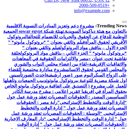
12 Cliff Dt, New York 00052, USA
+2000-509-0519
info@example.com
Trending News:
مشروع دعم وتعزيز المبادرات النسوية الاقليمية
بالتعاون مع هيئة دياكونيا السويدية.
تهنئة شبكة sowar egypt الجمعية
الوطنية للدفاع عن الحقوق والحريات للانضمام للتحالف
البروتوكول
الأفريقي لحقوق المرأة
فيلم وثائقي بعنوان ” *بروتوكول مابوتو* ”
الجزء الاول – يناقش مواد البروتوكول
فيلم وثائقي بعنوان ”
*بروتوكول مابوتو* ” الجزء الثاني – يناقش مواد البروتوكول
حلقة
نقاشية تحت عنوان «مصر والالتزامات الحقوقية في المعاهدات
والاتفاقيات الإفريقية»
لقاء بين اعضاء مجلس النواب والشوري
والمجلس القومي لحقوق الانسان
مشروع مبادارة مجتمعية للقضاء
على الزواج المبكر
البوم صور 1
صور ارشيفية
احدث الصور
تأسيس
اول شبكة مصرية للتوعية ببروتوكول مابوتو
تدىيب الجمعيات وتأهيلها
للعمل على مشروع ( التصديق على اتفاقية بروتوكول مابوتو الخاص
بحقوق المرأة في افريقيا )
تقرير اعلامى : مشرع مدرسة الكادر
السياسى
من المصدر : الحقوقيات المصريات تعقد ورشة عمل حول
“إدارة الوقت والتخطيط الإستراتيجى”
راية مصر : الحقوقيات
المصريات تعقد ورشة عمل حول ” إدارة الوقت والتخطيط
الإستراتيجيى “
الوسيلة : الحقوقيات المصريات تعقد ورشة عمل
حول ” إدارة الوقت والتخطيط الإستراتيجيى “
دار المعارف الاخبارية
: الحقوقيات المصريات تعقد ورشة عمل حول ” إدارة الوقت