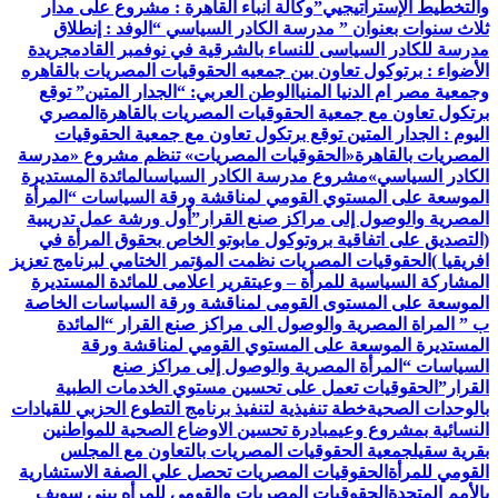
والتخطيط الإستراتيجيي”
وكالة أنباء القاهرة : مشروع على مدار
ثلاث سنوات بعنوان ” مدرسة الكادر السياسي “
الوفد : إنطلاق
مدرسة للكادر السياسى للنساء بالشرقية في نوفمبر القادم
جريدة
الأضواء : برتوكول تعاون بين جمعيه الحقوقيات المصريات بالقاهره
وجمعية مصر ام الدنيا المنيا
الوطن العربي: “الجدار المتين” توقع
برتكول تعاون مع جمعية الحقوقيات المصريات بالقاهرة
المصري
اليوم : الجدار المتين توقع برتكول تعاون مع جمعية الحقوقيات
المصريات بالقاهرة
«الحقوقيات المصريات» تنظم مشروع «مدرسة
الكادر السياسي»
مشروع مدرسة الكادر السياسى
المائدة المستديرة
الموسعة على المستوي القومي لمناقشة ورقة السياسات “المرأة
المصرية والوصول إلى مراكز صنع القرار”
أول ورشة عمل تدريبية
(التصديق على اتفاقية بروتوكول مابوتو الخاص بحقوق المرأة في
افريقيا )
الحقوقيات المصريات نظمت المؤتمر الختامي لبرنامج تعزيز
المشاركة السياسية للمرأة – وعي
تقرير اعلامى للمائدة المستديرة
الموسعة على المستوى القومى لمناقشة ورقة السياسات الخاصة
ب ” المراة المصرية والوصول الى مراكز صنع القرار “
المائدة
المستديرة الموسعة على المستوي القومي لمناقشة ورقة
السياسات “المرأة المصرية والوصول إلى مراكز صنع
القرار”
الحقوقيات تعمل على تحسين مستوي الخدمات الطبية
بالوحدات الصحية
خطة تنفيذية لتنفيذ برنامج التطوع الحزبي للقيادات
النسائية بمشروع وعي
مبادرة تحسين الاوضاع الصحية للمواطنين
بقرية سقيل
جمعية الحقوقيات المصريات بالتعاون مع المجلس
القومي للمرأة
الحقوقيات المصريات تحصل علي الصفة الاستشارية
بالأمم المتحدة
الحقوقيات المصريات والقومي للمرأه ببنى سويف