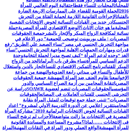
للمحليات
المحليات للنساء فقط
احتفالية اليوم العالمي للمرأة
2016
الحملة القومية للقضاء على الممارسات الاربعة الضارة
بالفتيات
الإجراءات القانونية اللازمة لحماية الفتاة من التحرش
الجنسى
كادر جديد من القيادات النسائية لخوض الانتخابات الشعبية
المحلية
ما هو ختان الاناث؟
الوضع الاقتصادي للمرأة المصرية
حملة
نسائية لمكافحة الزواج المبكر والإتجار بالبشر
جمعية الحقوقيات
المصريات | ملف بوربوينت توضيحى للجمعية
” دور الاعلام في
مواجهة التحرش الجنسي في مصر”
نساء الصعيد علي الطريق
“رفع
قدرات ومهارات الجمعيات الاهلية لمواجهة التحرش الجنسي”
نساء
الغد “وحده لدعم المرأة “
كيف تصبح مديرا لحملة انتخابية
وحدة
الدعم السياسي للمرأة
نساء يطرقن باب البرلمان
الحد من الزواج
المبكر للفتيات
برنامج التمكين الاقتصادي للنساء
اتجار بالدين واستغلال
للأطفال والنساء في ميداني رابعة العدويةوالنهضة من جماعة
الإخوان
معنا نقاوم العنف ضد المراة المهمشة جمعية الحقوقيات
المصريات
نقابة المحامين بين أزمة الصراع السياسي والدور
المؤسسي
الحقوقيات المصريات تنضم لعضوية SOAWR
دراسة عن
التحرشى الجنسى للفتيات العاملات فى المصانع
الحقوقيات
المصريات” تتبنى حملة جمع توقيعات لتمثيل المرأة بنقابة
المحامين
تقرير اعلامي عن الدورة التدريبية الاولي لمشروع” اعداد
القيادات النسائية لخوض الانتخابات البرلمانية 2010″
مشاركة المرأة
المصرية في الانتخابات ما زالت متواضعة
الأحزاب لم ترشح النساء
فى الانتخابات ……لماذا؟
مشروع المساعدة والمساندة القانونية
للمرأة المهمشة
الواقع العملي ودور المراة في النقابات المهنية
المراة