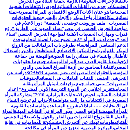
بالفتيات
الإجراءات القانونية اللازمة لحماية الفتاة من التحرش
الجنسى
كادر جديد من القيادات النسائية لخوض الانتخابات الشعبية
المحلية
ما هو ختان الاناث؟
الوضع الاقتصادي للمرأة المصرية
حملة
نسائية لمكافحة الزواج المبكر والإتجار بالبشر
جمعية الحقوقيات
المصريات | ملف بوربوينت توضيحى للجمعية
” دور الاعلام في
مواجهة التحرش الجنسي في مصر”
نساء الصعيد علي الطريق
“رفع
قدرات ومهارات الجمعيات الاهلية لمواجهة التحرش الجنسي”
نساء
الغد “وحده لدعم المرأة “
كيف تصبح مديرا لحملة انتخابية
وحدة
الدعم السياسي للمرأة
نساء يطرقن باب البرلمان
الحد من الزواج
المبكر للفتيات
برنامج التمكين الاقتصادي للنساء
اتجار بالدين واستغلال
للأطفال والنساء في ميداني رابعة العدويةوالنهضة من جماعة
الإخوان
معنا نقاوم العنف ضد المراة المهمشة جمعية الحقوقيات
المصريات
نقابة المحامين بين أزمة الصراع السياسي والدور
المؤسسي
الحقوقيات المصريات تنضم لعضوية SOAWR
دراسة عن
التحرشى الجنسى للفتيات العاملات فى المصانع
الحقوقيات
المصريات” تتبنى حملة جمع توقيعات لتمثيل المرأة بنقابة
المحامين
تقرير اعلامي عن الدورة التدريبية الاولي لمشروع” اعداد
القيادات النسائية لخوض الانتخابات البرلمانية 2010″
مشاركة المرأة
المصرية في الانتخابات ما زالت متواضعة
الأحزاب لم ترشح النساء
فى الانتخابات ……لماذا؟
مشروع المساعدة والمساندة القانونية
للمرأة المهمشة
الواقع العملي ودور المراة في النقابات المهنية
المراة
والعمل النقابى
زواج القاصرات بين الفقر والجهل والاستغلال الجنسى
للفتيات
معلومات تهمك عن التحرش الجنسى
كوتة للمحاميات فى نقابة
المحامين
المبادرة المصرية لتعزيز دور المرأة في مكافحة