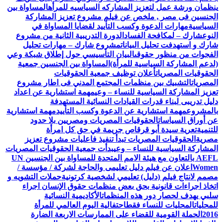
ينظمان ورشة عمل لتعزيز المشاركه السياسيه للمرأه
المساواة بين
الجنسين فى مصر , ملخص عن فيلم مشروع تعزيز المشاركة
السياسية
مهارات الدعوة وكسب التأييد لقضايا المساواة في
النوع
شارك – لمكافحة الفساد
الدورة التدريبية الثانية من مشروع
شارك و استهدفت تحليل البيانات
مشروع شارك – مهارات تحليل
الفجوات من منظور حقوقى
البيان التأسيسي حول إطلاق شبكة وعي
(لدعم المشاركة السياسية للمرأة)
المساواة بين الجنسين جمعية
الحقوقيات المصريات
أعلان توظيف جمعية الحقوقيات
المصريات
التشبيك بين منظمات المجتمع المدني فى اطار مشروع
تعزيز المشاركة السياسية للنساء – وعي
مهمة استشارية عن اعداد
دليل تدريبى لبناء قدرات القيادات النسائية المستهدفة
بالمشروع
مهمة استشارية عن الدعوة وكسب التأييد
مهمة استشارية
عن أوراق السياسات
الحقوقيات المصريات ومصريين بلا حدود
للتنمية
تعرية سيدة أبو قرقاص جريمة في حق كل امرأة
مصرية
الحقوقيات المصريات تبدأ تنفيذ فاعليات مشروع تعزيز
المشاركة السياسية للنساء – وعي
بدأت جمعية الحقوقيات المصريات
AEFL بالتعاون مع هيئة الامم المتحدة للمساواة بين الجنسين UN
Women
اعلان عن فيلم دليل تعليمى والحاجة لشركة / مؤسسة /
مصمم لانتاج فيلم (دليل) تعليمي لشخصية كرتونية
حملات التشويه و
اتخاذ اجراءات قانونية بحق بعض منظمات حقوق الإنسان اجراء
سلبي يهدف لحصار دور هذه المنظمات
الأكاديمية النسائية
للمحليات
المحليات للنساء فقط
احتفالية اليوم العالمي للمرأة
2016
الحملة القومية للقضاء على الممارسات الاربعة الضارة