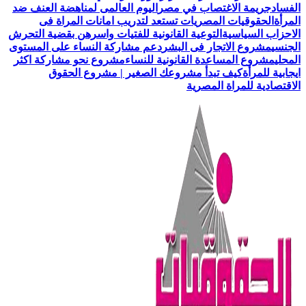
الفساد
جريمة الاغتصاب في مصر
اليوم العالمى لمناهضة العنف ضد
المرأة
الحقوقيات المصريات تستعد لتدريب امانات المراة فى
الاحزاب السياسية
التوعية القانونية للفتيات واسرهن بقضية التحرش
الجنسي
مشروع الاتجار فى البشر
دعم مشاركة النساء على المستوى
المحلي
مشروع المساعدة القانونية للنساء
مشروع نحو مشاركة اكثر
ايجابية للمرأة
كيف تبدأ مشروعك الصغير | مشروع الحقوق
الاقتصادية للمراة المصرية