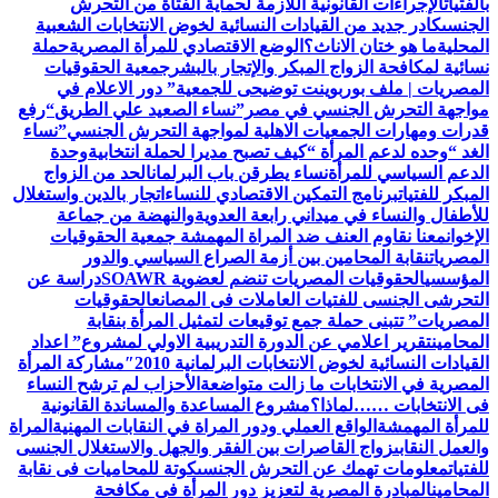
بالفتيات
الإجراءات القانونية اللازمة لحماية الفتاة من التحرش
الجنسى
كادر جديد من القيادات النسائية لخوض الانتخابات الشعبية
المحلية
ما هو ختان الاناث؟
الوضع الاقتصادي للمرأة المصرية
حملة
نسائية لمكافحة الزواج المبكر والإتجار بالبشر
جمعية الحقوقيات
المصريات | ملف بوربوينت توضيحى للجمعية
” دور الاعلام في
مواجهة التحرش الجنسي في مصر”
نساء الصعيد علي الطريق
“رفع
قدرات ومهارات الجمعيات الاهلية لمواجهة التحرش الجنسي”
نساء
الغد “وحده لدعم المرأة “
كيف تصبح مديرا لحملة انتخابية
وحدة
الدعم السياسي للمرأة
نساء يطرقن باب البرلمان
الحد من الزواج
المبكر للفتيات
برنامج التمكين الاقتصادي للنساء
اتجار بالدين واستغلال
للأطفال والنساء في ميداني رابعة العدويةوالنهضة من جماعة
الإخوان
معنا نقاوم العنف ضد المراة المهمشة جمعية الحقوقيات
المصريات
نقابة المحامين بين أزمة الصراع السياسي والدور
المؤسسي
الحقوقيات المصريات تنضم لعضوية SOAWR
دراسة عن
التحرشى الجنسى للفتيات العاملات فى المصانع
الحقوقيات
المصريات” تتبنى حملة جمع توقيعات لتمثيل المرأة بنقابة
المحامين
تقرير اعلامي عن الدورة التدريبية الاولي لمشروع” اعداد
القيادات النسائية لخوض الانتخابات البرلمانية 2010″
مشاركة المرأة
المصرية في الانتخابات ما زالت متواضعة
الأحزاب لم ترشح النساء
فى الانتخابات ……لماذا؟
مشروع المساعدة والمساندة القانونية
للمرأة المهمشة
الواقع العملي ودور المراة في النقابات المهنية
المراة
والعمل النقابى
زواج القاصرات بين الفقر والجهل والاستغلال الجنسى
للفتيات
معلومات تهمك عن التحرش الجنسى
كوتة للمحاميات فى نقابة
المحامين
المبادرة المصرية لتعزيز دور المرأة في مكافحة