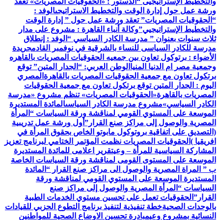
والتخطيط الإستراتيجيى “
الدستور : «الحقوقيات المصريات» تعقد
ورشة عمل حول إدارة الوقت والتخطيط الاستراتيجى
الوفد :
“الحقوقيات المصريات” تعقد ورشة عمل حول ” إدارة الوقت
والتخطيط الإستراتيجيي”
وكالة أنباء القاهرة : مشروع على مدار
ثلاث سنوات بعنوان ” مدرسة الكادر السياسي “
الوفد : إنطلاق
مدرسة للكادر السياسى للنساء بالشرقية في نوفمبر القادم
جريدة
الأضواء : برتوكول تعاون بين جمعيه الحقوقيات المصريات بالقاهره
وجمعية مصر ام الدنيا المنيا
الوطن العربي: “الجدار المتين” توقع
برتكول تعاون مع جمعية الحقوقيات المصريات بالقاهرة
المصري
اليوم : الجدار المتين توقع برتكول تعاون مع جمعية الحقوقيات
المصريات بالقاهرة
«الحقوقيات المصريات» تنظم مشروع «مدرسة
الكادر السياسي»
مشروع مدرسة الكادر السياسى
المائدة المستديرة
الموسعة على المستوي القومي لمناقشة ورقة السياسات “المرأة
المصرية والوصول إلى مراكز صنع القرار”
أول ورشة عمل تدريبية
(التصديق على اتفاقية بروتوكول مابوتو الخاص بحقوق المرأة في
افريقيا )
الحقوقيات المصريات نظمت المؤتمر الختامي لبرنامج تعزيز
المشاركة السياسية للمرأة – وعي
تقرير اعلامى للمائدة المستديرة
الموسعة على المستوى القومى لمناقشة ورقة السياسات الخاصة
ب ” المراة المصرية والوصول الى مراكز صنع القرار “
المائدة
المستديرة الموسعة على المستوي القومي لمناقشة ورقة
السياسات “المرأة المصرية والوصول إلى مراكز صنع
القرار”
الحقوقيات تعمل على تحسين مستوي الخدمات الطبية
بالوحدات الصحية
خطة تنفيذية لتنفيذ برنامج التطوع الحزبي للقيادات
النسائية بمشروع وعي
مبادرة تحسين الاوضاع الصحية للمواطنين