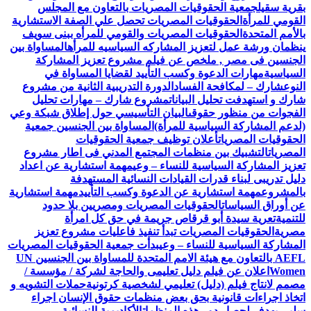
بقرية سقيل
جمعية الحقوقيات المصريات بالتعاون مع المجلس
القومي للمرأة
الحقوقيات المصريات تحصل علي الصفة الاستشارية
بالأمم المتحدة
الحقوقيات المصريات والقومي للمرأه ببنى سويف
ينظمان ورشة عمل لتعزيز المشاركه السياسيه للمرأه
المساواة بين
الجنسين فى مصر , ملخص عن فيلم مشروع تعزيز المشاركة
السياسية
مهارات الدعوة وكسب التأييد لقضايا المساواة في
النوع
شارك – لمكافحة الفساد
الدورة التدريبية الثانية من مشروع
شارك و استهدفت تحليل البيانات
مشروع شارك – مهارات تحليل
الفجوات من منظور حقوقى
البيان التأسيسي حول إطلاق شبكة وعي
(لدعم المشاركة السياسية للمرأة)
المساواة بين الجنسين جمعية
الحقوقيات المصريات
أعلان توظيف جمعية الحقوقيات
المصريات
التشبيك بين منظمات المجتمع المدني فى اطار مشروع
تعزيز المشاركة السياسية للنساء – وعي
مهمة استشارية عن اعداد
دليل تدريبى لبناء قدرات القيادات النسائية المستهدفة
بالمشروع
مهمة استشارية عن الدعوة وكسب التأييد
مهمة استشارية
عن أوراق السياسات
الحقوقيات المصريات ومصريين بلا حدود
للتنمية
تعرية سيدة أبو قرقاص جريمة في حق كل امرأة
مصرية
الحقوقيات المصريات تبدأ تنفيذ فاعليات مشروع تعزيز
المشاركة السياسية للنساء – وعي
بدأت جمعية الحقوقيات المصريات
AEFL بالتعاون مع هيئة الامم المتحدة للمساواة بين الجنسين UN
Women
اعلان عن فيلم دليل تعليمى والحاجة لشركة / مؤسسة /
مصمم لانتاج فيلم (دليل) تعليمي لشخصية كرتونية
حملات التشويه و
اتخاذ اجراءات قانونية بحق بعض منظمات حقوق الإنسان اجراء
سلبي يهدف لحصار دور هذه المنظمات
الأكاديمية النسائية