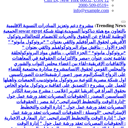
12 Cliff Dt, New York 00052, USA
+2000-509-0519
info@example.com
Trending News:
مشروع دعم وتعزيز المبادرات النسوية الاقليمية
بالتعاون مع هيئة دياكونيا السويدية.
تهنئة شبكة sowar egypt الجمعية
الوطنية للدفاع عن الحقوق والحريات للانضمام للتحالف
البروتوكول
الأفريقي لحقوق المرأة
فيلم وثائقي بعنوان ” *بروتوكول مابوتو* ”
الجزء الاول – يناقش مواد البروتوكول
فيلم وثائقي بعنوان ”
*بروتوكول مابوتو* ” الجزء الثاني – يناقش مواد البروتوكول
حلقة
نقاشية تحت عنوان «مصر والالتزامات الحقوقية في المعاهدات
والاتفاقيات الإفريقية»
لقاء بين اعضاء مجلس النواب والشوري
والمجلس القومي لحقوق الانسان
مشروع مبادارة مجتمعية للقضاء
على الزواج المبكر
البوم صور 1
صور ارشيفية
احدث الصور
تأسيس
اول شبكة مصرية للتوعية ببروتوكول مابوتو
تدىيب الجمعيات وتأهيلها
للعمل على مشروع ( التصديق على اتفاقية بروتوكول مابوتو الخاص
بحقوق المرأة في افريقيا )
تقرير اعلامى : مشرع مدرسة الكادر
السياسى
من المصدر : الحقوقيات المصريات تعقد ورشة عمل حول
“إدارة الوقت والتخطيط الإستراتيجى”
راية مصر : الحقوقيات
المصريات تعقد ورشة عمل حول ” إدارة الوقت والتخطيط
الإستراتيجيى “
الوسيلة : الحقوقيات المصريات تعقد ورشة عمل
حول ” إدارة الوقت والتخطيط الإستراتيجيى “
دار المعارف الاخبارية
: الحقوقيات المصريات تعقد ورشة عمل حول ” إدارة الوقت