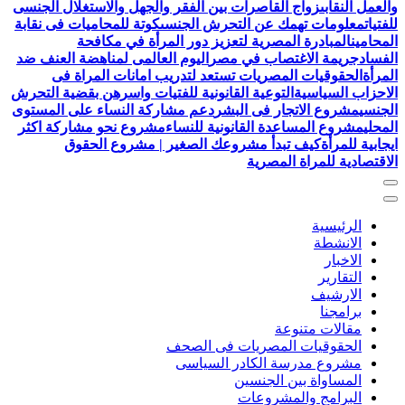
والعمل النقابى
زواج القاصرات بين الفقر والجهل والاستغلال الجنسى
للفتيات
معلومات تهمك عن التحرش الجنسى
كوتة للمحاميات فى نقابة
المحامين
المبادرة المصرية لتعزيز دور المرأة في مكافحة
الفساد
جريمة الاغتصاب في مصر
اليوم العالمى لمناهضة العنف ضد
المرأة
الحقوقيات المصريات تستعد لتدريب امانات المراة فى
الاحزاب السياسية
التوعية القانونية للفتيات واسرهن بقضية التحرش
الجنسي
مشروع الاتجار فى البشر
دعم مشاركة النساء على المستوى
المحلي
مشروع المساعدة القانونية للنساء
مشروع نحو مشاركة اكثر
ايجابية للمرأة
كيف تبدأ مشروعك الصغير | مشروع الحقوق
الاقتصادية للمراة المصرية
الرئيسية
الانشطة
الاخبار
التقارير
الارشيف
برامجنا
مقالات متنوعة
الحقوقيات المصريات فى الصحف
مشروع مدرسة الكادر السياسى
المساواة بين الجنسين
البرامج والمشروعات