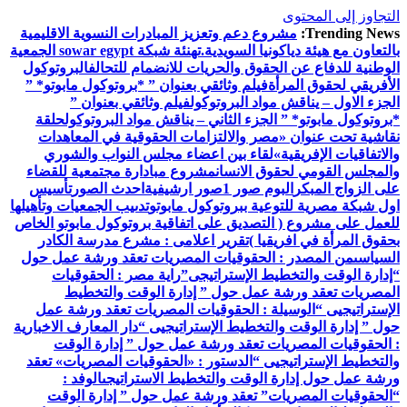
التجاوز إلى المحتوى
Trending News:
مشروع دعم وتعزيز المبادرات النسوية الاقليمية
بالتعاون مع هيئة دياكونيا السويدية.
تهنئة شبكة sowar egypt الجمعية
الوطنية للدفاع عن الحقوق والحريات للانضمام للتحالف
البروتوكول
الأفريقي لحقوق المرأة
فيلم وثائقي بعنوان ” *بروتوكول مابوتو* ”
الجزء الاول – يناقش مواد البروتوكول
فيلم وثائقي بعنوان ”
*بروتوكول مابوتو* ” الجزء الثاني – يناقش مواد البروتوكول
حلقة
نقاشية تحت عنوان «مصر والالتزامات الحقوقية في المعاهدات
والاتفاقيات الإفريقية»
لقاء بين اعضاء مجلس النواب والشوري
والمجلس القومي لحقوق الانسان
مشروع مبادارة مجتمعية للقضاء
على الزواج المبكر
البوم صور 1
صور ارشيفية
احدث الصور
تأسيس
اول شبكة مصرية للتوعية ببروتوكول مابوتو
تدىيب الجمعيات وتأهيلها
للعمل على مشروع ( التصديق على اتفاقية بروتوكول مابوتو الخاص
بحقوق المرأة في افريقيا )
تقرير اعلامى : مشرع مدرسة الكادر
السياسى
من المصدر : الحقوقيات المصريات تعقد ورشة عمل حول
“إدارة الوقت والتخطيط الإستراتيجى”
راية مصر : الحقوقيات
المصريات تعقد ورشة عمل حول ” إدارة الوقت والتخطيط
الإستراتيجيى “
الوسيلة : الحقوقيات المصريات تعقد ورشة عمل
حول ” إدارة الوقت والتخطيط الإستراتيجيى “
دار المعارف الاخبارية
: الحقوقيات المصريات تعقد ورشة عمل حول ” إدارة الوقت
والتخطيط الإستراتيجيى “
الدستور : «الحقوقيات المصريات» تعقد
ورشة عمل حول إدارة الوقت والتخطيط الاستراتيجى
الوفد :
“الحقوقيات المصريات” تعقد ورشة عمل حول ” إدارة الوقت