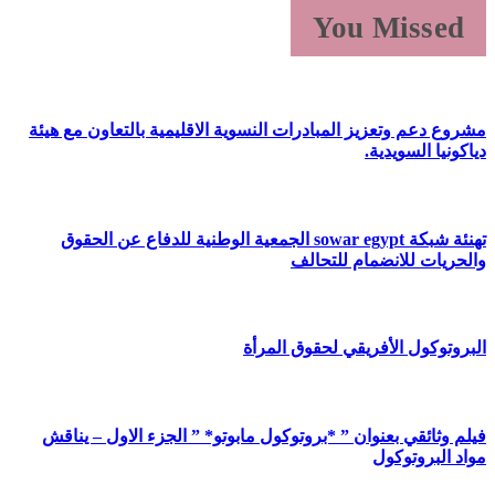
You Missed
مشروع دعم وتعزيز المبادرات النسوية الاقليمية بالتعاون مع هيئة
دياكونيا السويدية.
تهنئة شبكة sowar egypt الجمعية الوطنية للدفاع عن الحقوق
والحريات للانضمام للتحالف
البروتوكول الأفريقي لحقوق المرأة
فيلم وثائقي بعنوان ” *بروتوكول مابوتو* ” الجزء الاول – يناقش
مواد البروتوكول