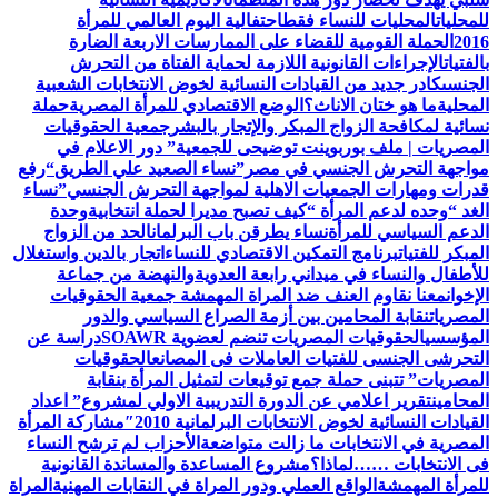
للمحليات
المحليات للنساء فقط
احتفالية اليوم العالمي للمرأة
2016
الحملة القومية للقضاء على الممارسات الاربعة الضارة
بالفتيات
الإجراءات القانونية اللازمة لحماية الفتاة من التحرش
الجنسى
كادر جديد من القيادات النسائية لخوض الانتخابات الشعبية
المحلية
ما هو ختان الاناث؟
الوضع الاقتصادي للمرأة المصرية
حملة
نسائية لمكافحة الزواج المبكر والإتجار بالبشر
جمعية الحقوقيات
المصريات | ملف بوربوينت توضيحى للجمعية
” دور الاعلام في
مواجهة التحرش الجنسي في مصر”
نساء الصعيد علي الطريق
“رفع
قدرات ومهارات الجمعيات الاهلية لمواجهة التحرش الجنسي”
نساء
الغد “وحده لدعم المرأة “
كيف تصبح مديرا لحملة انتخابية
وحدة
الدعم السياسي للمرأة
نساء يطرقن باب البرلمان
الحد من الزواج
المبكر للفتيات
برنامج التمكين الاقتصادي للنساء
اتجار بالدين واستغلال
للأطفال والنساء في ميداني رابعة العدويةوالنهضة من جماعة
الإخوان
معنا نقاوم العنف ضد المراة المهمشة جمعية الحقوقيات
المصريات
نقابة المحامين بين أزمة الصراع السياسي والدور
المؤسسي
الحقوقيات المصريات تنضم لعضوية SOAWR
دراسة عن
التحرشى الجنسى للفتيات العاملات فى المصانع
الحقوقيات
المصريات” تتبنى حملة جمع توقيعات لتمثيل المرأة بنقابة
المحامين
تقرير اعلامي عن الدورة التدريبية الاولي لمشروع” اعداد
القيادات النسائية لخوض الانتخابات البرلمانية 2010″
مشاركة المرأة
المصرية في الانتخابات ما زالت متواضعة
الأحزاب لم ترشح النساء
فى الانتخابات ……لماذا؟
مشروع المساعدة والمساندة القانونية
للمرأة المهمشة
الواقع العملي ودور المراة في النقابات المهنية
المراة