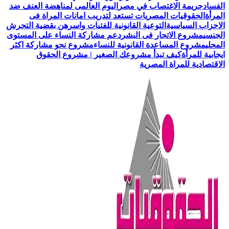
الفساد
جريمة الاغتصاب في مصر
اليوم العالمى لمناهضة العنف ضد
المرأة
الحقوقيات المصريات تستعد لتدريب امانات المراة فى
الاحزاب السياسية
التوعية القانونية للفتيات واسرهن بقضية التحرش
الجنسي
مشروع الاتجار فى البشر
دعم مشاركة النساء على المستوى
المحلي
مشروع المساعدة القانونية للنساء
مشروع نحو مشاركة اكثر
ايجابية للمرأة
كيف تبدأ مشروعك الصغير | مشروع الحقوق
الاقتصادية للمراة المصرية