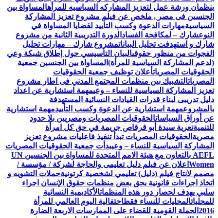
ينظمان ورشة عمل لتعزيز المشاركه السياسيه للمرأه
المساواة بين
الجنسين فى مصر , ملخص عن فيلم مشروع تعزيز المشاركة
السياسية
مهارات الدعوة وكسب التأييد لقضايا المساواة في
النوع
شارك – لمكافحة الفساد
الدورة التدريبية الثانية من مشروع
شارك و استهدفت تحليل البيانات
مشروع شارك – مهارات تحليل
الفجوات من منظور حقوقى
البيان التأسيسي حول إطلاق شبكة وعي
(لدعم المشاركة السياسية للمرأة)
المساواة بين الجنسين جمعية
الحقوقيات المصريات
أعلان توظيف جمعية الحقوقيات
المصريات
التشبيك بين منظمات المجتمع المدني فى اطار مشروع
تعزيز المشاركة السياسية للنساء – وعي
مهمة استشارية عن اعداد
دليل تدريبى لبناء قدرات القيادات النسائية المستهدفة
بالمشروع
مهمة استشارية عن الدعوة وكسب التأييد
مهمة استشارية
عن أوراق السياسات
الحقوقيات المصريات ومصريين بلا حدود
للتنمية
تعرية سيدة أبو قرقاص جريمة في حق كل امرأة
مصرية
الحقوقيات المصريات تبدأ تنفيذ فاعليات مشروع تعزيز
المشاركة السياسية للنساء – وعي
بدأت جمعية الحقوقيات المصريات
AEFL بالتعاون مع هيئة الامم المتحدة للمساواة بين الجنسين UN
Women
اعلان عن فيلم دليل تعليمى والحاجة لشركة / مؤسسة /
مصمم لانتاج فيلم (دليل) تعليمي لشخصية كرتونية
حملات التشويه و
اتخاذ اجراءات قانونية بحق بعض منظمات حقوق الإنسان اجراء
سلبي يهدف لحصار دور هذه المنظمات
الأكاديمية النسائية
للمحليات
المحليات للنساء فقط
احتفالية اليوم العالمي للمرأة
2016
الحملة القومية للقضاء على الممارسات الاربعة الضارة