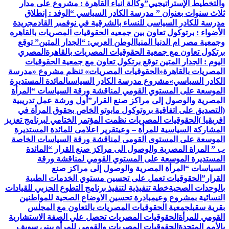
والتخطيط الإستراتيجيي”
وكالة أنباء القاهرة : مشروع على مدار
ثلاث سنوات بعنوان ” مدرسة الكادر السياسي “
الوفد : إنطلاق
مدرسة للكادر السياسى للنساء بالشرقية في نوفمبر القادم
جريدة
الأضواء : برتوكول تعاون بين جمعيه الحقوقيات المصريات بالقاهره
وجمعية مصر ام الدنيا المنيا
الوطن العربي: “الجدار المتين” توقع
برتكول تعاون مع جمعية الحقوقيات المصريات بالقاهرة
المصري
اليوم : الجدار المتين توقع برتكول تعاون مع جمعية الحقوقيات
المصريات بالقاهرة
«الحقوقيات المصريات» تنظم مشروع «مدرسة
الكادر السياسي»
مشروع مدرسة الكادر السياسى
المائدة المستديرة
الموسعة على المستوي القومي لمناقشة ورقة السياسات “المرأة
المصرية والوصول إلى مراكز صنع القرار”
أول ورشة عمل تدريبية
(التصديق على اتفاقية بروتوكول مابوتو الخاص بحقوق المرأة في
افريقيا )
الحقوقيات المصريات نظمت المؤتمر الختامي لبرنامج تعزيز
المشاركة السياسية للمرأة – وعي
تقرير اعلامى للمائدة المستديرة
الموسعة على المستوى القومى لمناقشة ورقة السياسات الخاصة
ب ” المراة المصرية والوصول الى مراكز صنع القرار “
المائدة
المستديرة الموسعة على المستوي القومي لمناقشة ورقة
السياسات “المرأة المصرية والوصول إلى مراكز صنع
القرار”
الحقوقيات تعمل على تحسين مستوي الخدمات الطبية
بالوحدات الصحية
خطة تنفيذية لتنفيذ برنامج التطوع الحزبي للقيادات
النسائية بمشروع وعي
مبادرة تحسين الاوضاع الصحية للمواطنين
بقرية سقيل
جمعية الحقوقيات المصريات بالتعاون مع المجلس
القومي للمرأة
الحقوقيات المصريات تحصل علي الصفة الاستشارية
بالأمم المتحدة
الحقوقيات المصريات والقومي للمرأه ببنى سويف