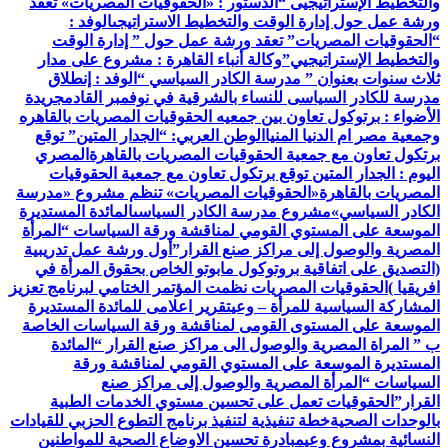
والتخطيط الإستراتيجيى “
الدستور : «الحقوقيات المصريات» تعقد
ورشة عمل حول إدارة الوقت والتخطيط الاستراتيجى
الوفد :
“الحقوقيات المصريات” تعقد ورشة عمل حول ” إدارة الوقت
والتخطيط الإستراتيجيي”
وكالة أنباء القاهرة : مشروع على مدار
ثلاث سنوات بعنوان ” مدرسة الكادر السياسي “
الوفد : إنطلاق
مدرسة للكادر السياسى للنساء بالشرقية في نوفمبر القادم
جريدة
الأضواء : برتوكول تعاون بين جمعيه الحقوقيات المصريات بالقاهره
وجمعية مصر ام الدنيا المنيا
الوطن العربي: “الجدار المتين” توقع
برتكول تعاون مع جمعية الحقوقيات المصريات بالقاهرة
المصري
اليوم : الجدار المتين توقع برتكول تعاون مع جمعية الحقوقيات
المصريات بالقاهرة
«الحقوقيات المصريات» تنظم مشروع «مدرسة
الكادر السياسي»
مشروع مدرسة الكادر السياسى
المائدة المستديرة
الموسعة على المستوي القومي لمناقشة ورقة السياسات “المرأة
المصرية والوصول إلى مراكز صنع القرار”
أول ورشة عمل تدريبية
(التصديق على اتفاقية بروتوكول مابوتو الخاص بحقوق المرأة في
افريقيا )
الحقوقيات المصريات نظمت المؤتمر الختامي لبرنامج تعزيز
المشاركة السياسية للمرأة – وعي
تقرير اعلامى للمائدة المستديرة
الموسعة على المستوى القومى لمناقشة ورقة السياسات الخاصة
ب ” المراة المصرية والوصول الى مراكز صنع القرار “
المائدة
المستديرة الموسعة على المستوي القومي لمناقشة ورقة
السياسات “المرأة المصرية والوصول إلى مراكز صنع
القرار”
الحقوقيات تعمل على تحسين مستوي الخدمات الطبية
بالوحدات الصحية
خطة تنفيذية لتنفيذ برنامج التطوع الحزبي للقيادات
النسائية بمشروع وعي
مبادرة تحسين الاوضاع الصحية للمواطنين