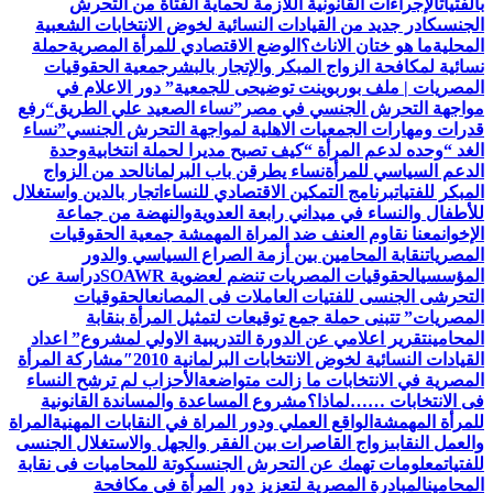
بالفتيات
الإجراءات القانونية اللازمة لحماية الفتاة من التحرش
الجنسى
كادر جديد من القيادات النسائية لخوض الانتخابات الشعبية
المحلية
ما هو ختان الاناث؟
الوضع الاقتصادي للمرأة المصرية
حملة
نسائية لمكافحة الزواج المبكر والإتجار بالبشر
جمعية الحقوقيات
المصريات | ملف بوربوينت توضيحى للجمعية
” دور الاعلام في
مواجهة التحرش الجنسي في مصر”
نساء الصعيد علي الطريق
“رفع
قدرات ومهارات الجمعيات الاهلية لمواجهة التحرش الجنسي”
نساء
الغد “وحده لدعم المرأة “
كيف تصبح مديرا لحملة انتخابية
وحدة
الدعم السياسي للمرأة
نساء يطرقن باب البرلمان
الحد من الزواج
المبكر للفتيات
برنامج التمكين الاقتصادي للنساء
اتجار بالدين واستغلال
للأطفال والنساء في ميداني رابعة العدويةوالنهضة من جماعة
الإخوان
معنا نقاوم العنف ضد المراة المهمشة جمعية الحقوقيات
المصريات
نقابة المحامين بين أزمة الصراع السياسي والدور
المؤسسي
الحقوقيات المصريات تنضم لعضوية SOAWR
دراسة عن
التحرشى الجنسى للفتيات العاملات فى المصانع
الحقوقيات
المصريات” تتبنى حملة جمع توقيعات لتمثيل المرأة بنقابة
المحامين
تقرير اعلامي عن الدورة التدريبية الاولي لمشروع” اعداد
القيادات النسائية لخوض الانتخابات البرلمانية 2010″
مشاركة المرأة
المصرية في الانتخابات ما زالت متواضعة
الأحزاب لم ترشح النساء
فى الانتخابات ……لماذا؟
مشروع المساعدة والمساندة القانونية
للمرأة المهمشة
الواقع العملي ودور المراة في النقابات المهنية
المراة
والعمل النقابى
زواج القاصرات بين الفقر والجهل والاستغلال الجنسى
للفتيات
معلومات تهمك عن التحرش الجنسى
كوتة للمحاميات فى نقابة
المحامين
المبادرة المصرية لتعزيز دور المرأة في مكافحة