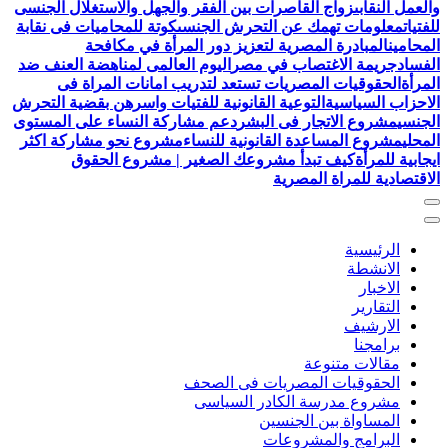
والعمل النقابى
زواج القاصرات بين الفقر والجهل والاستغلال الجنسى
للفتيات
معلومات تهمك عن التحرش الجنسى
كوتة للمحاميات فى نقابة
المحامين
المبادرة المصرية لتعزيز دور المرأة في مكافحة
الفساد
جريمة الاغتصاب في مصر
اليوم العالمى لمناهضة العنف ضد
المرأة
الحقوقيات المصريات تستعد لتدريب امانات المراة فى
الاحزاب السياسية
التوعية القانونية للفتيات واسرهن بقضية التحرش
الجنسي
مشروع الاتجار فى البشر
دعم مشاركة النساء على المستوى
المحلي
مشروع المساعدة القانونية للنساء
مشروع نحو مشاركة اكثر
ايجابية للمرأة
كيف تبدأ مشروعك الصغير | مشروع الحقوق
الاقتصادية للمراة المصرية
الرئيسية
الانشطة
الاخبار
التقارير
الارشيف
برامجنا
مقالات متنوعة
الحقوقيات المصريات فى الصحف
مشروع مدرسة الكادر السياسى
المساواة بين الجنسين
البرامج والمشروعات