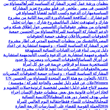
ينظمان ورشة عمل لتعزيز المشاركه السياسيه للمرأه
المساواة بين
الجنسين فى مصر , ملخص عن فيلم مشروع تعزيز المشاركة
السياسية
مهارات الدعوة وكسب التأييد لقضايا المساواة في
النوع
شارك – لمكافحة الفساد
الدورة التدريبية الثانية من مشروع
شارك و استهدفت تحليل البيانات
مشروع شارك – مهارات تحليل
الفجوات من منظور حقوقى
البيان التأسيسي حول إطلاق شبكة وعي
(لدعم المشاركة السياسية للمرأة)
المساواة بين الجنسين جمعية
الحقوقيات المصريات
أعلان توظيف جمعية الحقوقيات
المصريات
التشبيك بين منظمات المجتمع المدني فى اطار مشروع
تعزيز المشاركة السياسية للنساء – وعي
مهمة استشارية عن اعداد
دليل تدريبى لبناء قدرات القيادات النسائية المستهدفة
بالمشروع
مهمة استشارية عن الدعوة وكسب التأييد
مهمة استشارية
عن أوراق السياسات
الحقوقيات المصريات ومصريين بلا حدود
للتنمية
تعرية سيدة أبو قرقاص جريمة في حق كل امرأة
مصرية
الحقوقيات المصريات تبدأ تنفيذ فاعليات مشروع تعزيز
المشاركة السياسية للنساء – وعي
بدأت جمعية الحقوقيات المصريات
AEFL بالتعاون مع هيئة الامم المتحدة للمساواة بين الجنسين UN
Women
اعلان عن فيلم دليل تعليمى والحاجة لشركة / مؤسسة /
مصمم لانتاج فيلم (دليل) تعليمي لشخصية كرتونية
حملات التشويه و
اتخاذ اجراءات قانونية بحق بعض منظمات حقوق الإنسان اجراء
سلبي يهدف لحصار دور هذه المنظمات
الأكاديمية النسائية
للمحليات
المحليات للنساء فقط
احتفالية اليوم العالمي للمرأة
2016
الحملة القومية للقضاء على الممارسات الاربعة الضارة