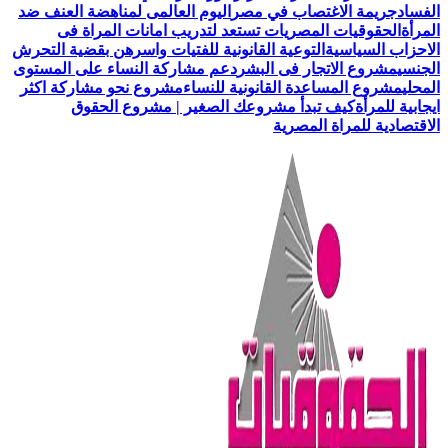
الفساد
جريمة الاغتصاب في مصر
اليوم العالمى لمناهضة العنف ضد
المرأة
الحقوقيات المصريات تستعد لتدريب امانات المراة فى
الاحزاب السياسية
التوعية القانونية للفتيات واسرهن بقضية التحرش
الجنسي
مشروع الاتجار فى البشر
دعم مشاركة النساء على المستوى
المحلي
مشروع المساعدة القانونية للنساء
مشروع نحو مشاركة اكثر
ايجابية للمرأة
كيف تبدأ مشروعك الصغير | مشروع الحقوق
الاقتصادية للمراة المصرية