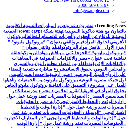
12 Cliff Dt, New York 00052, USA
+2000-509-0519
info@example.com
Trending News:
مشروع دعم وتعزيز المبادرات النسوية الاقليمية
بالتعاون مع هيئة دياكونيا السويدية.
تهنئة شبكة sowar egypt الجمعية
الوطنية للدفاع عن الحقوق والحريات للانضمام للتحالف
البروتوكول
الأفريقي لحقوق المرأة
فيلم وثائقي بعنوان ” *بروتوكول مابوتو* ”
الجزء الاول – يناقش مواد البروتوكول
فيلم وثائقي بعنوان ”
*بروتوكول مابوتو* ” الجزء الثاني – يناقش مواد البروتوكول
حلقة
نقاشية تحت عنوان «مصر والالتزامات الحقوقية في المعاهدات
والاتفاقيات الإفريقية»
لقاء بين اعضاء مجلس النواب والشوري
والمجلس القومي لحقوق الانسان
مشروع مبادارة مجتمعية للقضاء
على الزواج المبكر
البوم صور 1
صور ارشيفية
احدث الصور
تأسيس
اول شبكة مصرية للتوعية ببروتوكول مابوتو
تدىيب الجمعيات وتأهيلها
للعمل على مشروع ( التصديق على اتفاقية بروتوكول مابوتو الخاص
بحقوق المرأة في افريقيا )
تقرير اعلامى : مشرع مدرسة الكادر
السياسى
من المصدر : الحقوقيات المصريات تعقد ورشة عمل حول
“إدارة الوقت والتخطيط الإستراتيجى”
راية مصر : الحقوقيات
المصريات تعقد ورشة عمل حول ” إدارة الوقت والتخطيط
الإستراتيجيى “
الوسيلة : الحقوقيات المصريات تعقد ورشة عمل
حول ” إدارة الوقت والتخطيط الإستراتيجيى “
دار المعارف الاخبارية
: الحقوقيات المصريات تعقد ورشة عمل حول ” إدارة الوقت