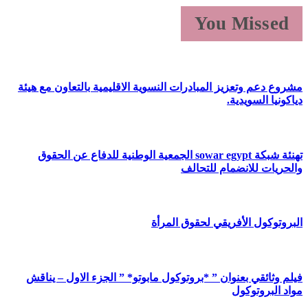
You Missed
مشروع دعم وتعزيز المبادرات النسوية الاقليمية بالتعاون مع هيئة
دياكونيا السويدية.
تهنئة شبكة sowar egypt الجمعية الوطنية للدفاع عن الحقوق
والحريات للانضمام للتحالف
البروتوكول الأفريقي لحقوق المرأة
فيلم وثائقي بعنوان ” *بروتوكول مابوتو* ” الجزء الاول – يناقش
مواد البروتوكول