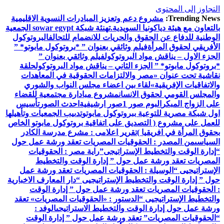
التجاوز إلى المحتوى
Trending News:
مشروع دعم وتعزيز المبادرات النسوية الاقليمية
بالتعاون مع هيئة دياكونيا السويدية.
تهنئة شبكة sowar egypt الجمعية
الوطنية للدفاع عن الحقوق والحريات للانضمام للتحالف
البروتوكول
الأفريقي لحقوق المرأة
فيلم وثائقي بعنوان ” *بروتوكول مابوتو* ”
الجزء الاول – يناقش مواد البروتوكول
فيلم وثائقي بعنوان ”
*بروتوكول مابوتو* ” الجزء الثاني – يناقش مواد البروتوكول
حلقة
نقاشية تحت عنوان «مصر والالتزامات الحقوقية في المعاهدات
والاتفاقيات الإفريقية»
لقاء بين اعضاء مجلس النواب والشوري
والمجلس القومي لحقوق الانسان
مشروع مبادارة مجتمعية للقضاء
على الزواج المبكر
البوم صور 1
صور ارشيفية
احدث الصور
تأسيس
اول شبكة مصرية للتوعية ببروتوكول مابوتو
تدىيب الجمعيات وتأهيلها
للعمل على مشروع ( التصديق على اتفاقية بروتوكول مابوتو الخاص
بحقوق المرأة في افريقيا )
تقرير اعلامى : مشرع مدرسة الكادر
السياسى
من المصدر : الحقوقيات المصريات تعقد ورشة عمل حول
“إدارة الوقت والتخطيط الإستراتيجى”
راية مصر : الحقوقيات
المصريات تعقد ورشة عمل حول ” إدارة الوقت والتخطيط
الإستراتيجيى “
الوسيلة : الحقوقيات المصريات تعقد ورشة عمل
حول ” إدارة الوقت والتخطيط الإستراتيجيى “
دار المعارف الاخبارية
: الحقوقيات المصريات تعقد ورشة عمل حول ” إدارة الوقت
والتخطيط الإستراتيجيى “
الدستور : «الحقوقيات المصريات» تعقد
ورشة عمل حول إدارة الوقت والتخطيط الاستراتيجى
الوفد :
“الحقوقيات المصريات” تعقد ورشة عمل حول ” إدارة الوقت