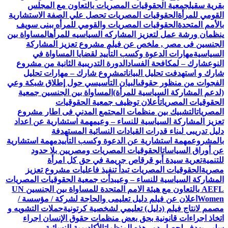
بقرية سقيل
جمعية الحقوقيات المصريات بالتعاون مع المجلس
القومي للمرأة
الحقوقيات المصريات تحصل علي الصفة الاستشارية
بالأمم المتحدة
الحقوقيات المصريات والقومي للمرأه ببنى سويف
ينظمان ورشة عمل لتعزيز المشاركه السياسيه للمرأه
المساواة بين
الجنسين فى مصر , ملخص عن فيلم مشروع تعزيز المشاركة
السياسية
مهارات الدعوة وكسب التأييد لقضايا المساواة في
النوع
شارك – لمكافحة الفساد
الدورة التدريبية الثانية من مشروع
شارك و استهدفت تحليل البيانات
مشروع شارك – مهارات تحليل
الفجوات من منظور حقوقى
البيان التأسيسي حول إطلاق شبكة وعي
(لدعم المشاركة السياسية للمرأة)
المساواة بين الجنسين جمعية
الحقوقيات المصريات
أعلان توظيف جمعية الحقوقيات
المصريات
التشبيك بين منظمات المجتمع المدني فى اطار مشروع
تعزيز المشاركة السياسية للنساء – وعي
مهمة استشارية عن اعداد
دليل تدريبى لبناء قدرات القيادات النسائية المستهدفة
بالمشروع
مهمة استشارية عن الدعوة وكسب التأييد
مهمة استشارية
عن أوراق السياسات
الحقوقيات المصريات ومصريين بلا حدود
للتنمية
تعرية سيدة أبو قرقاص جريمة في حق كل امرأة
مصرية
الحقوقيات المصريات تبدأ تنفيذ فاعليات مشروع تعزيز
المشاركة السياسية للنساء – وعي
بدأت جمعية الحقوقيات المصريات
AEFL بالتعاون مع هيئة الامم المتحدة للمساواة بين الجنسين UN
Women
اعلان عن فيلم دليل تعليمى والحاجة لشركة / مؤسسة /
مصمم لانتاج فيلم (دليل) تعليمي لشخصية كرتونية
حملات التشويه و
اتخاذ اجراءات قانونية بحق بعض منظمات حقوق الإنسان اجراء
سلبي يهدف لحصار دور هذه المنظمات
الأكاديمية النسائية