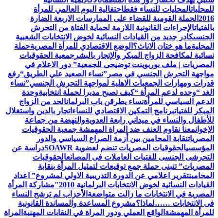
للمحليات
المحليات للنساء فقط
احتفالية اليوم العالمي للمرأة
2016
الحملة القومية للقضاء على الممارسات الاربعة الضارة
بالفتيات
الإجراءات القانونية اللازمة لحماية الفتاة من التحرش
الجنسى
كادر جديد من القيادات النسائية لخوض الانتخابات الشعبية
المحلية
ما هو ختان الاناث؟
الوضع الاقتصادي للمرأة المصرية
حملة
نسائية لمكافحة الزواج المبكر والإتجار بالبشر
جمعية الحقوقيات
المصريات | ملف بوربوينت توضيحى للجمعية
” دور الاعلام في
مواجهة التحرش الجنسي في مصر”
نساء الصعيد علي الطريق
“رفع
قدرات ومهارات الجمعيات الاهلية لمواجهة التحرش الجنسي”
نساء
الغد “وحده لدعم المرأة “
كيف تصبح مديرا لحملة انتخابية
وحدة
الدعم السياسي للمرأة
نساء يطرقن باب البرلمان
الحد من الزواج
المبكر للفتيات
برنامج التمكين الاقتصادي للنساء
اتجار بالدين واستغلال
للأطفال والنساء في ميداني رابعة العدويةوالنهضة من جماعة
الإخوان
معنا نقاوم العنف ضد المراة المهمشة جمعية الحقوقيات
المصريات
نقابة المحامين بين أزمة الصراع السياسي والدور
المؤسسي
الحقوقيات المصريات تنضم لعضوية SOAWR
دراسة عن
التحرشى الجنسى للفتيات العاملات فى المصانع
الحقوقيات
المصريات” تتبنى حملة جمع توقيعات لتمثيل المرأة بنقابة
المحامين
تقرير اعلامي عن الدورة التدريبية الاولي لمشروع” اعداد
القيادات النسائية لخوض الانتخابات البرلمانية 2010″
مشاركة المرأة
المصرية في الانتخابات ما زالت متواضعة
الأحزاب لم ترشح النساء
فى الانتخابات ……لماذا؟
مشروع المساعدة والمساندة القانونية
للمرأة المهمشة
الواقع العملي ودور المراة في النقابات المهنية
المراة