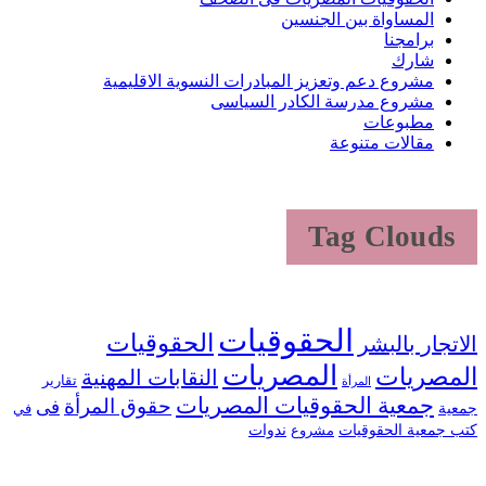
المساواة بين الجنسين
برامجنا
شارك
مشروع دعم وتعزيز المبادرات النسوية الاقليمية
مشروع مدرسة الكادر السياسى
مطبوعات
مقالات متنوعة
Tag Clouds
الحقوقيات
الحقوقيات
الاتجار بالبشر
المصريات
المصريات
النقابات المهنية
تقارير
المرأة
جمعية الحقوقيات المصريات
حقوق المرأة
فى
جمعية
في
كتب جمعية الحقوقيات
ندوات
مشروع