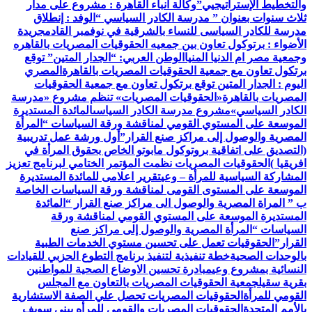
والتخطيط الإستراتيجيي”
وكالة أنباء القاهرة : مشروع على مدار
ثلاث سنوات بعنوان ” مدرسة الكادر السياسي “
الوفد : إنطلاق
مدرسة للكادر السياسى للنساء بالشرقية في نوفمبر القادم
جريدة
الأضواء : برتوكول تعاون بين جمعيه الحقوقيات المصريات بالقاهره
وجمعية مصر ام الدنيا المنيا
الوطن العربي: “الجدار المتين” توقع
برتكول تعاون مع جمعية الحقوقيات المصريات بالقاهرة
المصري
اليوم : الجدار المتين توقع برتكول تعاون مع جمعية الحقوقيات
المصريات بالقاهرة
«الحقوقيات المصريات» تنظم مشروع «مدرسة
الكادر السياسي»
مشروع مدرسة الكادر السياسى
المائدة المستديرة
الموسعة على المستوي القومي لمناقشة ورقة السياسات “المرأة
المصرية والوصول إلى مراكز صنع القرار”
أول ورشة عمل تدريبية
(التصديق على اتفاقية بروتوكول مابوتو الخاص بحقوق المرأة في
افريقيا )
الحقوقيات المصريات نظمت المؤتمر الختامي لبرنامج تعزيز
المشاركة السياسية للمرأة – وعي
تقرير اعلامى للمائدة المستديرة
الموسعة على المستوى القومى لمناقشة ورقة السياسات الخاصة
ب ” المراة المصرية والوصول الى مراكز صنع القرار “
المائدة
المستديرة الموسعة على المستوي القومي لمناقشة ورقة
السياسات “المرأة المصرية والوصول إلى مراكز صنع
القرار”
الحقوقيات تعمل على تحسين مستوي الخدمات الطبية
بالوحدات الصحية
خطة تنفيذية لتنفيذ برنامج التطوع الحزبي للقيادات
النسائية بمشروع وعي
مبادرة تحسين الاوضاع الصحية للمواطنين
بقرية سقيل
جمعية الحقوقيات المصريات بالتعاون مع المجلس
القومي للمرأة
الحقوقيات المصريات تحصل علي الصفة الاستشارية
بالأمم المتحدة
الحقوقيات المصريات والقومي للمرأه ببنى سويف