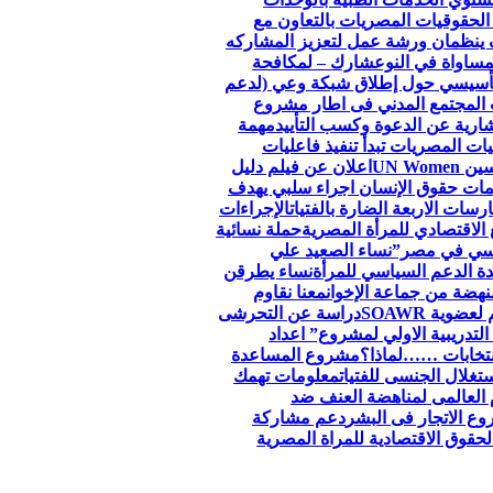
الحقوقيات المصريات بالتعاون مع
 ينظمان ورشة عمل لتعزيز المشاركه
مساواة في النوع
شارك – لمكافحة
لتأسيسي حول إطلاق شبكة وعي (لدعم
 المجتمع المدني فى اطار مشروع
ارية عن الدعوة وكسب التأييد
مهمة
ات المصريات تبدأ تنفيذ فاعليات
اعلان عن فيلم دليل
ظمات حقوق الإنسان اجراء سلبي يهدف
سات الاربعة الضارة بالفتيات
الإجراءات
الاقتصادي للمرأة المصرية
حملة نسائية
جنسي في مصر”
نساء الصعيد علي
ة الدعم السياسي للمرأة
نساء يطرقن
لنهضة من جماعة الإخوان
معنا نقاوم
وية SOAWR
دراسة عن التحرشى
التدريبية الاولي لمشروع” اعداد
نتخابات ……لماذا؟
مشروع المساعدة
تغلال الجنسى للفتيات
معلومات تهمك
 العالمى لمناهضة العنف ضد
ع الاتجار فى البشر
دعم مشاركة
قوق الاقتصادية للمراة المصرية