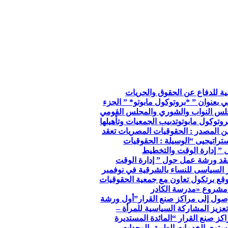
so الجمعية الوطنية للدفاع عن الحقوق والحريات
ي بعنوان ” *بروتوكول مابوتو* ” الجزء
جلس النواب والشوري والمجلس القومي
وتوكول مابوتو
تدىيب الجمعيات وتأهيلها
ن المصدر : الحقوقيات المصريات تعقد
تراتيجيى “
الوسيلة : الحقوقيات
 ” إدارة الوقت والتخطيط
عقد ورشة عمل حول ” إدارة الوقت
ر السياسى للنساء بالشرقية في نوفمبر
توقع برتكول تعاون مع جمعية الحقوقيات
مشروع «مدرسة الكادر
صول إلى مراكز صنع القرار”
أول ورشة
عزيز المشاركة السياسية للمرأة –
كز صنع القرار “
المائدة المستديرة
توي الخدمات الطبية بالوحدات