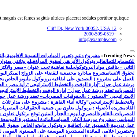
 magnis est fames sagittis ultrices placerat sodales porttitor quisque.
12 Cliff Dt, New York 00052, USA
+2000-509-0519
info@example.com
Trending News:
مشروع دعم وتعزيز المبادرات النسوية الاقليمية بالتع
للانضمام للتحالف
البروتوكول الأفريقي لحقوق المرأة
فيلم وثائقي بعنوان
الثاني – يناقش مواد البروتوكول
حلقة نقاشية تحت عنوان «مصر والالتزام
لحقوق الانسان
مشروع مبادارة مجتمعية للقضاء على الزواج المبكر
البو
للعمل على مشروع ( التصديق على اتفاقية بروتوكول مابوتو الخاص بحق
ورشة عمل حول “إدارة الوقت والتخطيط الإستراتيجى”
راية مصر : ال
المصريات تعقد ورشة عمل حول ” إدارة الوقت والتخطيط الإستراتيجي
الإستراتيجيى “
الدستور : «الحقوقيات المصريات» تعقد ورشة عمل حول 
والتخطيط الإستراتيجيي”
وكالة أنباء القاهرة : مشروع على مدار ثلاث
القادم
جريدة الأضواء : برتوكول تعاون بين جمعيه الحقوقيات المصريات ب
المصريات بالقاهرة
المصري اليوم : الجدار المتين توقع برتكول تعاون 
السياسي»
مشروع مدرسة الكادر السياسى
المائدة المستديرة الموسعة
عمل تدريبية (التصديق على اتفاقية بروتوكول مابوتو الخاص بحقوق المر
وعي
تقرير اعلامى للمائدة المستديرة الموسعة على المستوى القومى ل
الموسعة على المستوي القومي لمناقشة ورقة السياسات “المرأة الم