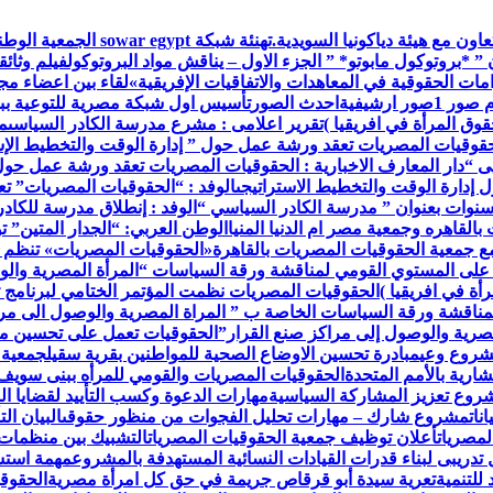
اون مع هيئة دياكونيا السويدية.
تهنئة شبكة war egypt
 ” *بروتوكول مابوتو* ” الجزء الاول – يناقش مواد البروتوكول
فيلم وثائق
ات الحقوقية في المعاهدات والاتفاقيات الإفريقية»
لقاء بين اعضاء م
م صور 1
صور ارشيفية
احدث الصور
تأسيس اول شبكة مصرية للتوعية ببر
وق المرأة في افريقيا )
تقرير اعلامى : مشرع مدرسة الكادر السياسى
م
حقوقيات المصريات تعقد ورشة عمل حول ” إدارة الوقت والتخطيط الإس
ى “
دار المعارف الاخبارية : الحقوقيات المصريات تعقد ورشة عمل حول
إدارة الوقت والتخطيط الاستراتيجى
الوفد : “الحقوقيات المصريات” ت
 سنوات بعنوان ” مدرسة الكادر السياسي “
الوفد : إنطلاق مدرسة للكاد
القاهره وجمعية مصر ام الدنيا المنيا
الوطن العربي: “الجدار المتين” 
مع جمعية الحقوقيات المصريات بالقاهرة
«الحقوقيات المصريات» تنظم 
 على المستوي القومي لمناقشة ورقة السياسات “المرأة المصرية والو
أة في افريقيا )
الحقوقيات المصريات نظمت المؤتمر الختامي لبرنامج ت
مناقشة ورقة السياسات الخاصة ب ” المراة المصرية والوصول الى مرا
صرية والوصول إلى مراكز صنع القرار”
الحقوقيات تعمل على تحسين مس
مشروع وعي
مبادرة تحسين الاوضاع الصحية للمواطنين بقرية سقيل
جمعية 
رية بالأمم المتحدة
الحقوقيات المصريات والقومي للمرأه ببنى سويف
روع تعزيز المشاركة السياسية
مهارات الدعوة وكسب التأييد لقضايا ال
نات
مشروع شارك – مهارات تحليل الفجوات من منظور حقوقى
البيان ا
لمصريات
أعلان توظيف جمعية الحقوقيات المصريات
التشبيك بين منظمات
تدريبى لبناء قدرات القيادات النسائية المستهدفة بالمشروع
مهمة استش
للتنمية
تعرية سيدة أبو قرقاص جريمة في حق كل امرأة مصرية
الحقوقي