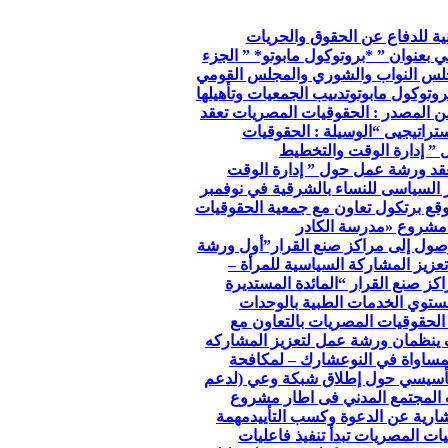
so الجمعية الوطنية للدفاع عن الحقوق والحريات
ي بعنوان ” *بروتوكول مابوتو* ” الجزء
جلس النواب والشوري والمجلس القومي
وتوكول مابوتو
تدىيب الجمعيات وتأهيلها
ن المصدر : الحقوقيات المصريات تعقد
تراتيجيى “
الوسيلة : الحقوقيات
 ” إدارة الوقت والتخطيط
عقد ورشة عمل حول ” إدارة الوقت
ر السياسى للنساء بالشرقية في نوفمبر
توقع برتكول تعاون مع جمعية الحقوقيات
مشروع «مدرسة الكادر
صول إلى مراكز صنع القرار”
أول ورشة
عزيز المشاركة السياسية للمرأة –
كز صنع القرار “
المائدة المستديرة
توي الخدمات الطبية بالوحدات
الحقوقيات المصريات بالتعاون مع
 ينظمان ورشة عمل لتعزيز المشاركه
مساواة في النوع
شارك – لمكافحة
لتأسيسي حول إطلاق شبكة وعي (لدعم
 المجتمع المدني فى اطار مشروع
ارية عن الدعوة وكسب التأييد
مهمة
ات المصريات تبدأ تنفيذ فاعليات