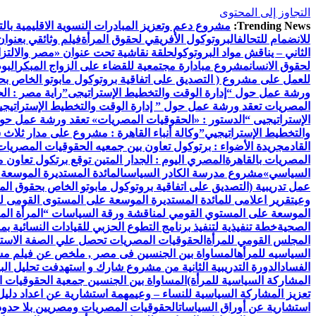
التجاوز إلى المحتوى
Trending News:
مشروع دعم وتعزيز المبادرات النسوية الاقليمية بالتع
للانضمام للتحالف
البروتوكول الأفريقي لحقوق المرأة
فيلم وثائقي بعنوان
الثاني – يناقش مواد البروتوكول
حلقة نقاشية تحت عنوان «مصر والالتزام
لحقوق الانسان
مشروع مبادارة مجتمعية للقضاء على الزواج المبكر
البو
للعمل على مشروع ( التصديق على اتفاقية بروتوكول مابوتو الخاص بحق
ورشة عمل حول “إدارة الوقت والتخطيط الإستراتيجى”
راية مصر : ال
المصريات تعقد ورشة عمل حول ” إدارة الوقت والتخطيط الإستراتيجي
الإستراتيجيى “
الدستور : «الحقوقيات المصريات» تعقد ورشة عمل حول 
والتخطيط الإستراتيجيي”
وكالة أنباء القاهرة : مشروع على مدار ثلاث
القادم
جريدة الأضواء : برتوكول تعاون بين جمعيه الحقوقيات المصريات ب
المصريات بالقاهرة
المصري اليوم : الجدار المتين توقع برتكول تعاون 
السياسي»
مشروع مدرسة الكادر السياسى
المائدة المستديرة الموسعة
عمل تدريبية (التصديق على اتفاقية بروتوكول مابوتو الخاص بحقوق المر
وعي
تقرير اعلامى للمائدة المستديرة الموسعة على المستوى القومى ل
الموسعة على المستوي القومي لمناقشة ورقة السياسات “المرأة الم
الصحية
خطة تنفيذية لتنفيذ برنامج التطوع الحزبي للقيادات النسائية ب
المجلس القومي للمرأة
الحقوقيات المصريات تحصل علي الصفة الاستشا
السياسيه للمرأه
المساواة بين الجنسين فى مصر , ملخص عن فيلم مش
الفساد
الدورة التدريبية الثانية من مشروع شارك و استهدفت تحليل البيا
المشاركة السياسية للمرأة)
المساواة بين الجنسين جمعية الحقوقيات ا
تعزيز المشاركة السياسية للنساء – وعي
مهمة استشارية عن اعداد دليل 
استشارية عن أوراق السياسات
الحقوقيات المصريات ومصريين بلا حدود 