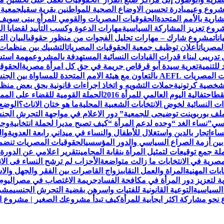
مشروع وعي
مبادرة تحسين الاوضاع الصحية للمواطنين بقرية سقيل
جمعية 
رية بالأمم المتحدة
الحقوقيات المصريات والقومي للمرأه ببنى سويف
روع تعزيز المشاركة السياسية
مهارات الدعوة وكسب التأييد لقضايا ال
نات
مشروع شارك – مهارات تحليل الفجوات من منظور حقوقى
البيان ا
لمصريات
أعلان توظيف جمعية الحقوقيات المصريات
التشبيك بين منظمات
تدريبى لبناء قدرات القيادات النسائية المستهدفة بالمشروع
مهمة استش
للتنمية
تعرية سيدة أبو قرقاص جريمة في حق كل امرأة مصرية
الحقوقي
لمتحدة للمساواة بين الجنسين UN Women
لشخصية كرتونية
حملات التشويه و اتخاذ اجراءات قانونية بحق بعض من
قط
احتفالية اليوم العالمي للمرأة 2016
الحملة القومية للقضاء على الممار
ات النسائية لخوض الانتخابات الشعبية المحلية
ما هو ختان الاناث؟
الوضع 
ملف بوربوينت توضيحى للجمعية
” دور الاعلام في مواجهة التحرش ال
نسي”
نساء الغد “وحده لدعم المرأة “
كيف تصبح مديرا لحملة انتخابية
وحد
ساء
اتجار بالدين واستغلال للأطفال والنساء في ميداني رابعة العدويةوا
 بين أزمة الصراع السياسي والدور المؤسسي
الحقوقيات المصريات تنضم لعض
 جمع توقيعات لتمثيل المرأة بنقابة المحامين
تقرير اعلامي عن الدورة 
مصرية في الانتخابات ما زالت متواضعة
الأحزاب لم ترشح النساء فى الا
ابات المهنية
المراة والعمل النقابى
زواج القاصرات بين الفقر والجهل والاس
ة لتعزيز دور المرأة في مكافحة الفساد
جريمة الاغتصاب في مصر
اليوم
السياسية
التوعية القانونية للفتيات واسرهن بقضية التحرش الجنسي
مشرو
حو مشاركة اكثر ايجابية للمرأة
كيف تبدأ مشروعك الصغير | مشروع الح