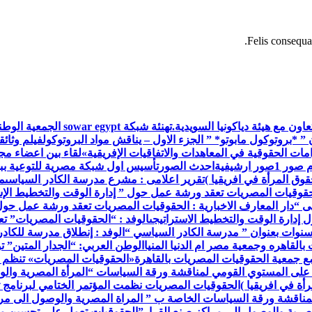
Felis consequat
اون مع هيئة دياكونيا السويدية.
تهنئة شبكة war egypt
 ” *بروتوكول مابوتو* ” الجزء الاول – يناقش مواد البروتوكول
فيلم وثائق
ات الحقوقية في المعاهدات والاتفاقيات الإفريقية»
لقاء بين اعضاء م
م صور 1
صور ارشيفية
احدث الصور
تأسيس اول شبكة مصرية للتوعية ببر
وق المرأة في افريقيا )
تقرير اعلامى : مشرع مدرسة الكادر السياسى
م
حقوقيات المصريات تعقد ورشة عمل حول ” إدارة الوقت والتخطيط الإس
ى “
دار المعارف الاخبارية : الحقوقيات المصريات تعقد ورشة عمل حول
إدارة الوقت والتخطيط الاستراتيجى
الوفد : “الحقوقيات المصريات” ت
 سنوات بعنوان ” مدرسة الكادر السياسي “
الوفد : إنطلاق مدرسة للكاد
القاهره وجمعية مصر ام الدنيا المنيا
الوطن العربي: “الجدار المتين” 
مع جمعية الحقوقيات المصريات بالقاهرة
«الحقوقيات المصريات» تنظم 
 على المستوي القومي لمناقشة ورقة السياسات “المرأة المصرية والو
أة في افريقيا )
الحقوقيات المصريات نظمت المؤتمر الختامي لبرنامج ت
مناقشة ورقة السياسات الخاصة ب ” المراة المصرية والوصول الى مرا
صرية والوصول إلى مراكز صنع القرار”
الحقوقيات تعمل على تحسين مس