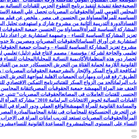
الصحية
خطة تنفيذية لتنفيذ برنامج التطوع الحزبي للقيادات النسائية ب
المجلس القومي للمرأة
الحقوقيات المصريات تحصل علي الصفة الاستشا
السياسيه للمرأه
المساواة بين الجنسين فى مصر , ملخص عن فيلم مش
الفساد
الدورة التدريبية الثانية من مشروع شارك و استهدفت تحليل البيا
المشاركة السياسية للمرأة)
المساواة بين الجنسين جمعية الحقوقيات ا
تعزيز المشاركة السياسية للنساء – وعي
مهمة استشارية عن اعداد دليل 
استشارية عن أوراق السياسات
الحقوقيات المصريات ومصريين بلا حدود 
مشروع تعزيز المشاركة السياسية للنساء – وعي
بدأت جمعية الحقوقيات المصريات AEFL بالتعاون مع هيئة الامم ا
تعليمى والحاجة لشركة / مؤسسة / مصمم لانتاج فيلم (دليل) تعليمي 
لحصار دور هذه المنظمات
الأكاديمية النسائية للمحليات
المحليات للنساء ف
القانونية اللازمة لحماية الفتاة من التحرش الجنسى
كادر جديد من القياد
لمكافحة الزواج المبكر والإتجار بالبشر
جمعية الحقوقيات المصريات | 
الطريق
“رفع قدرات ومهارات الجمعيات الاهلية لمواجهة التحرش الج
باب البرلمان
الحد من الزواج المبكر للفتيات
برنامج التمكين الاقتصادي للن
العنف ضد المراة المهمشة جمعية الحقوقيات المصريات
نقابة المحامين
الجنسى للفتيات العاملات فى المصانع
الحقوقيات المصريات” تتبنى حملة
القيادات النسائية لخوض الانتخابات البرلمانية 2010″
مشاركة المرأة ال
والمساندة القانونية للمرأة المهمشة
الواقع العملي ودور المراة في النق
عن التحرش الجنسى
كوتة للمحاميات فى نقابة المحامين
المبادرة المصري
المرأة
الحقوقيات المصريات تستعد لتدريب امانات المراة فى الاحزاب 
النساء على المستوى المحلي
مشروع المساعدة القانونية للنساء
مشروع ن