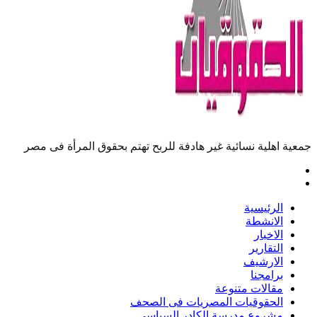
جمعية اهلية نسائية غير هادفة للربح تهتم بحقوق المرأة فى مصر
الرئيسية
الانشطة
الاخبار
التقارير
الارشيف
برامجنا
مقالات متنوعة
الحقوقيات المصريات فى الصحف
مشروع مدرسة الكادر السياسى