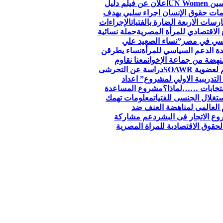
اعلان عن فيلم دليل
ظمات حقوق الإنسان اجراء سلبي يهدف
سات الاربعة الضارة بالفتيات
الإجراءات
الاقتصادي للمرأة المصرية
حملة نسائية
جنسي في مصر”
نساء الصعيد علي
ة الدعم السياسي للمرأة
نساء يطرقن
لنهضة من جماعة الإخوان
معنا نقاوم
وية SOAWR
دراسة عن التحرشى
التدريبية الاولي لمشروع” اعداد
نتخابات ……لماذا؟
مشروع المساعدة
تغلال الجنسى للفتيات
معلومات تهمك
 العالمى لمناهضة العنف ضد
ع الاتجار فى البشر
دعم مشاركة
قوق الاقتصادية للمراة المصرية