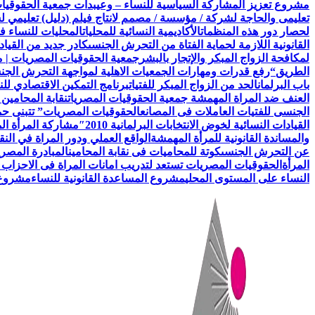
مشروع تعزيز المشاركة السياسية للنساء – وعي
بدأت جمعية الحقوقيات المصريات AEFL بالتعاون مع هيئة الامم ا
تعليمى والحاجة لشركة / مؤسسة / مصمم لانتاج فيلم (دليل) تعليمي 
لحصار دور هذه المنظمات
الأكاديمية النسائية للمحليات
المحليات للنساء ف
القانونية اللازمة لحماية الفتاة من التحرش الجنسى
كادر جديد من القياد
لمكافحة الزواج المبكر والإتجار بالبشر
جمعية الحقوقيات المصريات | 
الطريق
“رفع قدرات ومهارات الجمعيات الاهلية لمواجهة التحرش الج
باب البرلمان
الحد من الزواج المبكر للفتيات
برنامج التمكين الاقتصادي للن
العنف ضد المراة المهمشة جمعية الحقوقيات المصريات
نقابة المحامين
الجنسى للفتيات العاملات فى المصانع
الحقوقيات المصريات” تتبنى حملة
القيادات النسائية لخوض الانتخابات البرلمانية 2010″
مشاركة المرأة ال
والمساندة القانونية للمرأة المهمشة
الواقع العملي ودور المراة في النق
عن التحرش الجنسى
كوتة للمحاميات فى نقابة المحامين
المبادرة المصري
المرأة
الحقوقيات المصريات تستعد لتدريب امانات المراة فى الاحزاب 
النساء على المستوى المحلي
مشروع المساعدة القانونية للنساء
مشروع ن