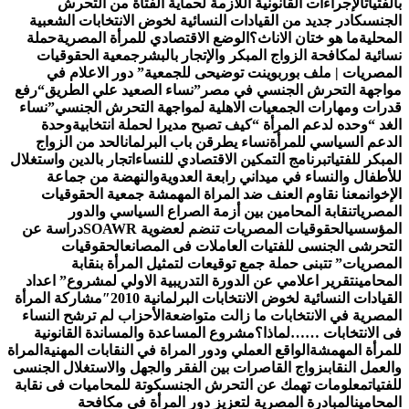
الفتيات
الإجراءات القانونية اللازمة لحماية الفتاة من التحرش
لجنسى
كادر جديد من القيادات النسائية لخوض الانتخابات الشعبية
لمحلية
ما هو ختان الاناث؟
الوضع الاقتصادي للمرأة المصرية
حملة
سائية لمكافحة الزواج المبكر والإتجار بالبشر
جمعية الحقوقيات
لمصريات | ملف بوربوينت توضيحى للجمعية
” دور الاعلام في
واجهة التحرش الجنسي في مصر”
نساء الصعيد علي الطريق
“رفع
درات ومهارات الجمعيات الاهلية لمواجهة التحرش الجنسي”
نساء
لغد “وحده لدعم المرأة “
كيف تصبح مديرا لحملة انتخابية
وحدة
لدعم السياسي للمرأة
نساء يطرقن باب البرلمان
الحد من الزواج
لمبكر للفتيات
برنامج التمكين الاقتصادي للنساء
اتجار بالدين واستغلال
لأطفال والنساء في ميداني رابعة العدويةوالنهضة من جماعة
لإخوان
معنا نقاوم العنف ضد المراة المهمشة جمعية الحقوقيات
لمصريات
نقابة المحامين بين أزمة الصراع السياسي والدور
لمؤسسي
الحقوقيات المصريات تنضم لعضوية SOAWR
دراسة عن
لتحرشى الجنسى للفتيات العاملات فى المصانع
الحقوقيات
لمصريات” تتبنى حملة جمع توقيعات لتمثيل المرأة بنقابة
لمحامين
تقرير اعلامي عن الدورة التدريبية الاولي لمشروع” اعداد
لقيادات النسائية لخوض الانتخابات البرلمانية 2010″
مشاركة المرأة
لمصرية في الانتخابات ما زالت متواضعة
الأحزاب لم ترشح النساء
ى الانتخابات ……لماذا؟
مشروع المساعدة والمساندة القانونية
لمرأة المهمشة
الواقع العملي ودور المراة في النقابات المهنية
المراة
العمل النقابى
زواج القاصرات بين الفقر والجهل والاستغلال الجنسى
لفتيات
معلومات تهمك عن التحرش الجنسى
كوتة للمحاميات فى نقابة
لمحامين
المبادرة المصرية لتعزيز دور المرأة في مكافحة