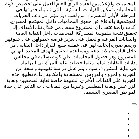
لمحاميات والإعلاميين لحشد الرأي العام للعمل على تخصيص كوتة
لمحاميات، تمكين القيادات النسائية – التي تم بناء قدراتها فى
لمرحلة الأولي للمشروع- من لعب دور مؤثر في دعم الحريات
لمجتمعية والدفاع عن حقوق المحاميات داخل المجتمع المصري.
كدت رابحة غتحى أن المشروع يسعى من خلال تلك الأهداف إلى
حقيق نتيجة ملموسة لمشاركة المحاميات داخل النقابة العامة
النقابات الفرعية والعمل على تعزيز فرصة حصولهن على حقوقهن
رسم صورة إيجابية لهن فى عملية صنع القرار داخل النقابة.. من
لال قيادة حملات دعم ومساعدة لتحقيق الهدف المحدد النهائي
لمشروع وهو حصول المحاميات علي كوتة نسائية في مجالس
دارات النقابات تماما مثلما حصلت عليه المرأة في البرلمان.
ي نهاية المشروع، سوف يتم عمل دراسة تقييمية واسعة عن
لتجربة والخروج بالدروس المستفادة وإمكانية إعادة تطبيق هذه
لتجربة علي النقابات الأخرى الشبيهة خاصة نقابة الصحفيين ونقابة
لزراعيين ونقابة المعلمين وغيرها من النقابات ذات التأثير علي حياة
لمواطن المصري البسيط.