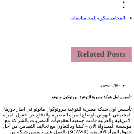
المحامين
فى
كوتة
للمحاميات
نقابة
Related Posts
280 views
أسيس اول شبكة مصرية للتوعية ببروتوكول مابوتو
أسيس اول شبكة مصرية للتوعية ببروتوكول مابوتو في اطار دورها
لمجتمعي للنهوض باوضاع المرأة المصرية والدفاع عن حقوق المرأة
لافريقية والعربية قامت جمعية الحقوقيات المصريات بالشراكة مع
ؤسسة المساواة الان – كينيا وبالتعاون مع تحالف التضامن من أجل
حقوق المرأة الأفريقية (SOAWR) بالعمل علي تأسيس شبكة من