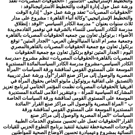
التخطيط الإستراتيجيى “
الدستور : «الحقوقيات المصريات» تعقد
رشة عمل حول إدارة الوقت والتخطيط الاستراتيجى
الوفد :
الحقوقيات المصريات” تعقد ورشة عمل حول ” إدارة الوقت
التخطيط الإستراتيجيي”
وكالة أنباء القاهرة : مشروع على مدار
لاث سنوات بعنوان ” مدرسة الكادر السياسي “
الوفد : إنطلاق
درسة للكادر السياسى للنساء بالشرقية في نوفمبر القادم
جريدة
لأضواء : برتوكول تعاون بين جمعيه الحقوقيات المصريات بالقاهره
جمعية مصر ام الدنيا المنيا
الوطن العربي: “الجدار المتين” توقع
رتكول تعاون مع جمعية الحقوقيات المصريات بالقاهرة
المصري
ليوم : الجدار المتين توقع برتكول تعاون مع جمعية الحقوقيات
لمصريات بالقاهرة
«الحقوقيات المصريات» تنظم مشروع «مدرسة
لكادر السياسي»
مشروع مدرسة الكادر السياسى
المائدة المستديرة
لموسعة على المستوي القومي لمناقشة ورقة السياسات “المرأة
لمصرية والوصول إلى مراكز صنع القرار”
أول ورشة عمل تدريبية
التصديق على اتفاقية بروتوكول مابوتو الخاص بحقوق المرأة في
فريقيا )
الحقوقيات المصريات نظمت المؤتمر الختامي لبرنامج تعزيز
لمشاركة السياسية للمرأة – وعي
تقرير اعلامى للمائدة المستديرة
لموسعة على المستوى القومى لمناقشة ورقة السياسات الخاصة
 ” المراة المصرية والوصول الى مراكز صنع القرار “
المائدة
لمستديرة الموسعة على المستوي القومي لمناقشة ورقة
لسياسات “المرأة المصرية والوصول إلى مراكز صنع
لقرار”
الحقوقيات تعمل على تحسين مستوي الخدمات الطبية
الوحدات الصحية
خطة تنفيذية لتنفيذ برنامج التطوع الحزبي للقيادات
لنسائية بمشروع وعي
مبادرة تحسين الاوضاع الصحية للمواطنين