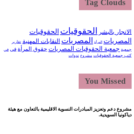
Tag Clouds
الحقوقيات
الحقوقيات
لاتجار بالبشر
المصريات
لمصريات
النقابات المهنية
تقارير
المرأة
جمعية الحقوقيات المصريات
حقوق المرأة
فى
معية
في
تب جمعية الحقوقيات
ندوات
مشروع
You Missed
شروع دعم وتعزيز المبادرات النسوية الاقليمية بالتعاون مع هيئة
ياكونيا السويدية.