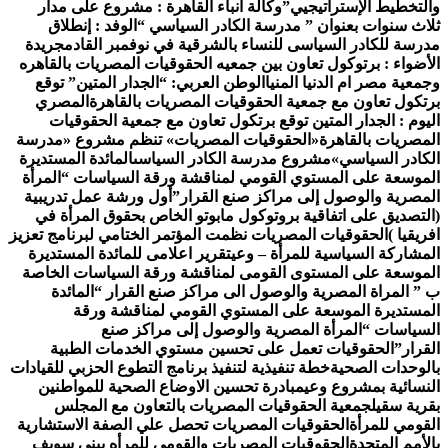
التخطيط الإستراتيجيي”
وكالة أنباء القاهرة : مشروع على مدار
لاث سنوات بعنوان ” مدرسة الكادر السياسي “
الوفد : إنطلاق
درسة للكادر السياسى للنساء بالشرقية في نوفمبر القادم
جريدة
لأضواء : برتوكول تعاون بين جمعيه الحقوقيات المصريات بالقاهره
جمعية مصر ام الدنيا المنيا
الوطن العربي: “الجدار المتين” توقع
رتكول تعاون مع جمعية الحقوقيات المصريات بالقاهرة
المصري
ليوم : الجدار المتين توقع برتكول تعاون مع جمعية الحقوقيات
لمصريات بالقاهرة
«الحقوقيات المصريات» تنظم مشروع «مدرسة
لكادر السياسي»
مشروع مدرسة الكادر السياسى
المائدة المستديرة
لموسعة على المستوي القومي لمناقشة ورقة السياسات “المرأة
لمصرية والوصول إلى مراكز صنع القرار”
أول ورشة عمل تدريبية
التصديق على اتفاقية بروتوكول مابوتو الخاص بحقوق المرأة في
فريقيا )
الحقوقيات المصريات نظمت المؤتمر الختامي لبرنامج تعزيز
لمشاركة السياسية للمرأة – وعي
تقرير اعلامى للمائدة المستديرة
لموسعة على المستوى القومى لمناقشة ورقة السياسات الخاصة
 ” المراة المصرية والوصول الى مراكز صنع القرار “
المائدة
لمستديرة الموسعة على المستوي القومي لمناقشة ورقة
لسياسات “المرأة المصرية والوصول إلى مراكز صنع
لقرار”
الحقوقيات تعمل على تحسين مستوي الخدمات الطبية
الوحدات الصحية
خطة تنفيذية لتنفيذ برنامج التطوع الحزبي للقيادات
لنسائية بمشروع وعي
مبادرة تحسين الاوضاع الصحية للمواطنين
قرية سقيل
جمعية الحقوقيات المصريات بالتعاون مع المجلس
لقومي للمرأة
الحقوقيات المصريات تحصل علي الصفة الاستشارية
الأمم المتحدة
الحقوقيات المصريات والقومي للمرأه ببنى سويف