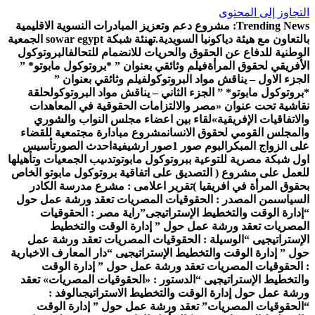
لتجاوز إلى المحتوى
Trending News
مشروع دعم وتعزيز المبادرات النسوية الاقليمية
التعاون مع هيئة دياكونيا السويدية.
تهنئة شبكة sowar egypt الجمعية
لوطنية للدفاع عن الحقوق والحريات للانضمام للتحالف
البروتوكول
لأفريقي لحقوق المرأة
فيلم وثائقي بعنوان ” *بروتوكول مابوتو* ”
لجزء الاول – يناقش مواد البروتوكول
فيلم وثائقي بعنوان ”
بروتوكول مابوتو* ” الجزء الثاني – يناقش مواد البروتوكول
حلقة
قاشية تحت عنوان «مصر والالتزامات الحقوقية في المعاهدات
الاتفاقيات الإفريقية»
لقاء بين اعضاء مجلس النواب والشوري
المجلس القومي لحقوق الانسان
مشروع مبادارة مجتمعية للقضاء
لى الزواج المبكر
البوم صور 1
صور ارشيفية
احدث الصور
تأسيس
ول شبكة مصرية للتوعية ببروتوكول مابوتو
تدىيب الجمعيات وتأهيلها
لعمل على مشروع ( التصديق على اتفاقية بروتوكول مابوتو الخاص
حقوق المرأة في افريقيا )
تقرير اعلامى : مشرع مدرسة الكادر
لسياسى
من المصدر : الحقوقيات المصريات تعقد ورشة عمل حول
إدارة الوقت والتخطيط الإستراتيجى”
راية مصر : الحقوقيات
لمصريات تعقد ورشة عمل حول ” إدارة الوقت والتخطيط
لإستراتيجيى “
الوسيلة : الحقوقيات المصريات تعقد ورشة عمل
ول ” إدارة الوقت والتخطيط الإستراتيجيى “
دار المعارف الاخبارية
 الحقوقيات المصريات تعقد ورشة عمل حول ” إدارة الوقت
التخطيط الإستراتيجيى “
الدستور : «الحقوقيات المصريات» تعقد
رشة عمل حول إدارة الوقت والتخطيط الاستراتيجى
الوفد :
الحقوقيات المصريات” تعقد ورشة عمل حول ” إدارة الوقت