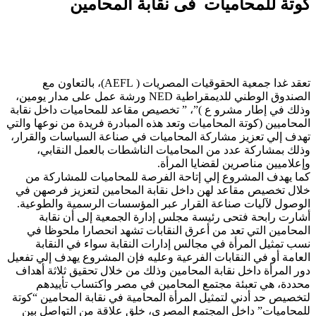
وتة للمحاميات فى نقابة المحامين
تعقد غدا جمعية الحقوقيات المصريات ( AEFL)، بالتعاون مع
الصندوق الوطني للديمقراطية NED ورشة عمل على مدار يومين،
ذلك في إطار مشرو ع )”، ” تخصيص مقاعد للمحاميات داخل نقابة
لمحاميين (كوتة المحاميات وتعد هذه المبادرة فريدة من نوعها والتي
هدف إلي تعزيز مشاركة المحاميات في صناعة السياسات والقرار،
ذلك بمشاركة عدد من المحاميات الناشطات بالعمل النقابي،
إعلاميين مناصرين لقضايا المرأة.
ما يهدف المشروع إلي إتاحة الفرصة للمحاميات للمشاركة من
لال تخصيص مقاعد لهن داخل نقابة المحامين لتعزيز فرصهن في
لوصول لآليات صناعة القرار عبر المؤسسات الرسمية والطوعية.
شارت رابحة فتحى رئيسة مجلس إدارة الجمعية إلى أن نقابة
لمحامين التي تعد من أعرق النقابات تشهد انحصارا ملحوظا في
سب تمثيل المرأة في مجالس إدارات النقابة سواء في النقابة
لعامة أو في النقابات الفرعية وعليه فإن المشروع يهدف إلي تفعيل
ور المرأة داخل نقابة المحامين وذلك من خلال تحقيق ثلاثة أهداف
حددة، هي تعبئة مجتمع المحامين في مصر واكتساب تأييدهم
تخصيص حد أدني لتمثيل المرأة المحامية في نقابة المحامين “كوتة
لمحاميات” داخل المجتمع المصري، خلق علاقة من التواصل بين