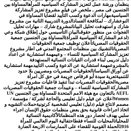
نظمان ورشة عمل لتعزيز المشاركه السياسيه للمرأه
المساواة بين
لجنسين فى مصر , ملخص عن فيلم مشروع تعزيز المشاركة
لسياسية
مهارات الدعوة وكسب التأييد لقضايا المساواة في
لنوع
شارك – لمكافحة الفساد
الدورة التدريبية الثانية من مشروع
ارك و استهدفت تحليل البيانات
مشروع شارك – مهارات تحليل
لفجوات من منظور حقوقى
البيان التأسيسي حول إطلاق شبكة وعي
لدعم المشاركة السياسية للمرأة)
المساواة بين الجنسين جمعية
لحقوقيات المصريات
أعلان توظيف جمعية الحقوقيات
لمصريات
التشبيك بين منظمات المجتمع المدني فى اطار مشروع
عزيز المشاركة السياسية للنساء – وعي
مهمة استشارية عن اعداد
ليل تدريبى لبناء قدرات القيادات النسائية المستهدفة
المشروع
مهمة استشارية عن الدعوة وكسب التأييد
مهمة استشارية
ن أوراق السياسات
الحقوقيات المصريات ومصريين بلا حدود
لتنمية
تعرية سيدة أبو قرقاص جريمة في حق كل امرأة
صرية
الحقوقيات المصريات تبدأ تنفيذ فاعليات مشروع تعزيز
لمشاركة السياسية للنساء – وعي
بدأت جمعية الحقوقيات المصريات
AEFL بالتعاون مع هيئة الامم المتحدة للمساواة بين الجنسين UN
Wome
اعلان عن فيلم دليل تعليمى والحاجة لشركة / مؤسسة /
صمم لانتاج فيلم (دليل) تعليمي لشخصية كرتونية
حملات التشويه و
تخاذ اجراءات قانونية بحق بعض منظمات حقوق الإنسان اجراء
لبي يهدف لحصار دور هذه المنظمات
الأكاديمية النسائية
لمحليات
المحليات للنساء فقط
احتفالية اليوم العالمي للمرأة
201
الحملة القومية للقضاء على الممارسات الاربعة الضارة