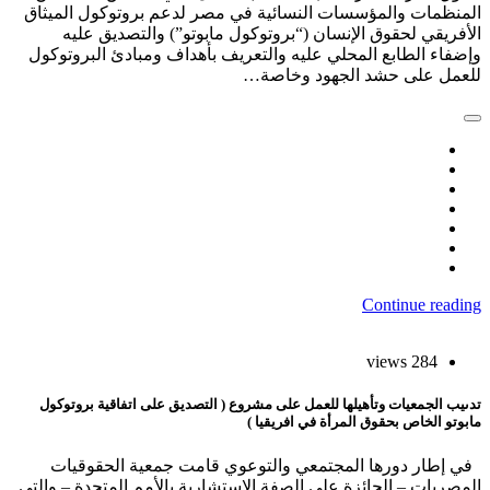
لمنظمات والمؤسسات النسائية في مصر لدعم بروتوكول الميثاق
لأفريقي لحقوق الإنسان (“بروتوكول مابوتو”) والتصديق عليه
إضفاء الطابع المحلي عليه والتعريف بأهداف ومبادئ البروتوكول
لعمل على حشد الجهود وخاصة…
Continue readin
284 views
دىيب الجمعيات وتأهيلها للعمل على مشروع ( التصديق على اتفاقية بروتوكول
ابوتو الخاص بحقوق المرأة في افريقيا )
ي إطار دورها المجتمعي والتوعوي قامت جمعية الحقوقيات
لمصريات – الحائزة على الصفة الاستشارية بالأمم المتحدة – والتى