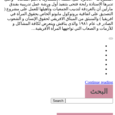
ديرها الاستاذة رابحة فتحى بتنفيذ أول ورشة عمل تدريبية بفندق
ارلين أن بالغردقة لتدىيب الجمعيات وتأهيلها للعمل على مشروع (
لتصديق على اتفاقية بروتوكول مابوتو الخاص بحقوق المرأة في
فريقيا ) والمنبثق من الميثاق الافريقي لحقوق الإنسان و الشعوب
الصادر ف عام ١٩٨١ والذى يناقش ويتعرض لكافة المشاكل و
لأزمات و الصعاب التي تواجهها المرأة الأفريقية…
Continue readin
البحث
Search