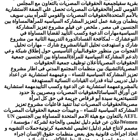
قرية سقيل
جمعية الحقوقيات المصريات بالتعاون مع المجلس
لقومي للمرأة
الحقوقيات المصريات تحصل علي الصفة الاستشارية
الأمم المتحدة
الحقوقيات المصريات والقومي للمرأه ببنى سويف
نظمان ورشة عمل لتعزيز المشاركه السياسيه للمرأه
المساواة بين
لجنسين فى مصر , ملخص عن فيلم مشروع تعزيز المشاركة
لسياسية
مهارات الدعوة وكسب التأييد لقضايا المساواة في
لنوع
شارك – لمكافحة الفساد
الدورة التدريبية الثانية من مشروع
ارك و استهدفت تحليل البيانات
مشروع شارك – مهارات تحليل
لفجوات من منظور حقوقى
البيان التأسيسي حول إطلاق شبكة وعي
لدعم المشاركة السياسية للمرأة)
المساواة بين الجنسين جمعية
لحقوقيات المصريات
أعلان توظيف جمعية الحقوقيات
لمصريات
التشبيك بين منظمات المجتمع المدني فى اطار مشروع
عزيز المشاركة السياسية للنساء – وعي
مهمة استشارية عن اعداد
ليل تدريبى لبناء قدرات القيادات النسائية المستهدفة
المشروع
مهمة استشارية عن الدعوة وكسب التأييد
مهمة استشارية
ن أوراق السياسات
الحقوقيات المصريات ومصريين بلا حدود
لتنمية
تعرية سيدة أبو قرقاص جريمة في حق كل امرأة
صرية
الحقوقيات المصريات تبدأ تنفيذ فاعليات مشروع تعزيز
لمشاركة السياسية للنساء – وعي
بدأت جمعية الحقوقيات المصريات
AEFL بالتعاون مع هيئة الامم المتحدة للمساواة بين الجنسين UN
Wome
اعلان عن فيلم دليل تعليمى والحاجة لشركة / مؤسسة /
صمم لانتاج فيلم (دليل) تعليمي لشخصية كرتونية
حملات التشويه و
تخاذ اجراءات قانونية بحق بعض منظمات حقوق الإنسان اجراء
لبي يهدف لحصار دور هذه المنظمات
الأكاديمية النسائية