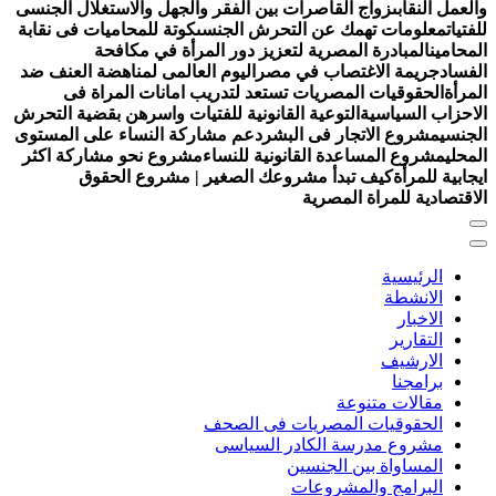
العمل النقابى
زواج القاصرات بين الفقر والجهل والاستغلال الجنسى
لفتيات
معلومات تهمك عن التحرش الجنسى
كوتة للمحاميات فى نقابة
لمحامين
المبادرة المصرية لتعزيز دور المرأة في مكافحة
لفساد
جريمة الاغتصاب في مصر
اليوم العالمى لمناهضة العنف ضد
لمرأة
الحقوقيات المصريات تستعد لتدريب امانات المراة فى
لاحزاب السياسية
التوعية القانونية للفتيات واسرهن بقضية التحرش
لجنسي
مشروع الاتجار فى البشر
دعم مشاركة النساء على المستوى
لمحلي
مشروع المساعدة القانونية للنساء
مشروع نحو مشاركة اكثر
يجابية للمرأة
كيف تبدأ مشروعك الصغير | مشروع الحقوق
لاقتصادية للمراة المصرية
الرئيسية
الانشطة
الاخبار
التقارير
الارشيف
برامجنا
مقالات متنوعة
الحقوقيات المصريات فى الصحف
مشروع مدرسة الكادر السياسى
المساواة بين الجنسين
البرامج والمشروعات