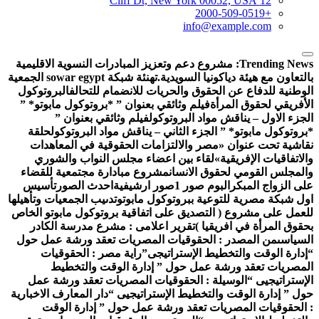
12 Cliff Dt, New York 00052, USA
+2000-509-0519
info@example.com
Trending News
مشروع دعم وتعزيز المبادرات النسوية الاقليمية
التعاون مع هيئة دياكونيا السويدية.
تهنئة شبكة sowar egypt الجمعية
لوطنية للدفاع عن الحقوق والحريات للانضمام للتحالف
البروتوكول
لأفريقي لحقوق المرأة
فيلم وثائقي بعنوان ” *بروتوكول مابوتو* ”
لجزء الاول – يناقش مواد البروتوكول
فيلم وثائقي بعنوان ”
بروتوكول مابوتو* ” الجزء الثاني – يناقش مواد البروتوكول
حلقة
قاشية تحت عنوان «مصر والالتزامات الحقوقية في المعاهدات
الاتفاقيات الإفريقية»
لقاء بين اعضاء مجلس النواب والشوري
المجلس القومي لحقوق الانسان
مشروع مبادارة مجتمعية للقضاء
لى الزواج المبكر
البوم صور 1
صور ارشيفية
احدث الصور
تأسيس
ول شبكة مصرية للتوعية ببروتوكول مابوتو
تدىيب الجمعيات وتأهيلها
لعمل على مشروع ( التصديق على اتفاقية بروتوكول مابوتو الخاص
حقوق المرأة في افريقيا )
تقرير اعلامى : مشرع مدرسة الكادر
لسياسى
من المصدر : الحقوقيات المصريات تعقد ورشة عمل حول
إدارة الوقت والتخطيط الإستراتيجى”
راية مصر : الحقوقيات
لمصريات تعقد ورشة عمل حول ” إدارة الوقت والتخطيط
لإستراتيجيى “
الوسيلة : الحقوقيات المصريات تعقد ورشة عمل
ول ” إدارة الوقت والتخطيط الإستراتيجيى “
دار المعارف الاخبارية
 الحقوقيات المصريات تعقد ورشة عمل حول ” إدارة الوقت