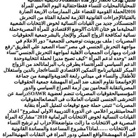
لمحليات
المحليات للنساء فقط
احتفالية اليوم العالمي للمرأة
201
الحملة القومية للقضاء على الممارسات الاربعة الضارة
الفتيات
الإجراءات القانونية اللازمة لحماية الفتاة من التحرش
لجنسى
كادر جديد من القيادات النسائية لخوض الانتخابات الشعبية
لمحلية
ما هو ختان الاناث؟
الوضع الاقتصادي للمرأة المصرية
حملة
سائية لمكافحة الزواج المبكر والإتجار بالبشر
جمعية الحقوقيات
لمصريات | ملف بوربوينت توضيحى للجمعية
” دور الاعلام في
واجهة التحرش الجنسي في مصر”
نساء الصعيد علي الطريق
“رفع
درات ومهارات الجمعيات الاهلية لمواجهة التحرش الجنسي”
نساء
لغد “وحده لدعم المرأة “
كيف تصبح مديرا لحملة انتخابية
وحدة
لدعم السياسي للمرأة
نساء يطرقن باب البرلمان
الحد من الزواج
لمبكر للفتيات
برنامج التمكين الاقتصادي للنساء
اتجار بالدين واستغلال
لأطفال والنساء في ميداني رابعة العدويةوالنهضة من جماعة
لإخوان
معنا نقاوم العنف ضد المراة المهمشة جمعية الحقوقيات
لمصريات
نقابة المحامين بين أزمة الصراع السياسي والدور
لمؤسسي
الحقوقيات المصريات تنضم لعضوية SOAWR
دراسة عن
لتحرشى الجنسى للفتيات العاملات فى المصانع
الحقوقيات
لمصريات” تتبنى حملة جمع توقيعات لتمثيل المرأة بنقابة
لمحامين
تقرير اعلامي عن الدورة التدريبية الاولي لمشروع” اعداد
لقيادات النسائية لخوض الانتخابات البرلمانية 2010″
مشاركة المرأة
لمصرية في الانتخابات ما زالت متواضعة
الأحزاب لم ترشح النساء
ى الانتخابات ……لماذا؟
مشروع المساعدة والمساندة القانونية
لمرأة المهمشة
الواقع العملي ودور المراة في النقابات المهنية
المراة