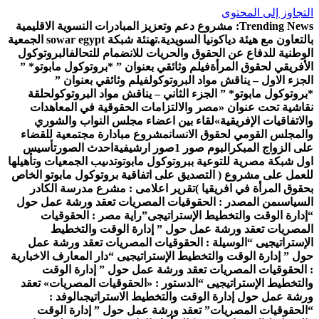
لتجاوز إلى المحتوى
Trending News
مشروع دعم وتعزيز المبادرات النسوية الاقليمية
التعاون مع هيئة دياكونيا السويدية.
تهنئة شبكة sowar egypt الجمعية
لوطنية للدفاع عن الحقوق والحريات للانضمام للتحالف
البروتوكول
لأفريقي لحقوق المرأة
فيلم وثائقي بعنوان ” *بروتوكول مابوتو* ”
لجزء الاول – يناقش مواد البروتوكول
فيلم وثائقي بعنوان ”
بروتوكول مابوتو* ” الجزء الثاني – يناقش مواد البروتوكول
حلقة
قاشية تحت عنوان «مصر والالتزامات الحقوقية في المعاهدات
الاتفاقيات الإفريقية»
لقاء بين اعضاء مجلس النواب والشوري
المجلس القومي لحقوق الانسان
مشروع مبادارة مجتمعية للقضاء
لى الزواج المبكر
البوم صور 1
صور ارشيفية
احدث الصور
تأسيس
ول شبكة مصرية للتوعية ببروتوكول مابوتو
تدىيب الجمعيات وتأهيلها
لعمل على مشروع ( التصديق على اتفاقية بروتوكول مابوتو الخاص
حقوق المرأة في افريقيا )
تقرير اعلامى : مشرع مدرسة الكادر
لسياسى
من المصدر : الحقوقيات المصريات تعقد ورشة عمل حول
إدارة الوقت والتخطيط الإستراتيجى”
راية مصر : الحقوقيات
لمصريات تعقد ورشة عمل حول ” إدارة الوقت والتخطيط
لإستراتيجيى “
الوسيلة : الحقوقيات المصريات تعقد ورشة عمل
ول ” إدارة الوقت والتخطيط الإستراتيجيى “
دار المعارف الاخبارية
 الحقوقيات المصريات تعقد ورشة عمل حول ” إدارة الوقت
التخطيط الإستراتيجيى “
الدستور : «الحقوقيات المصريات» تعقد
رشة عمل حول إدارة الوقت والتخطيط الاستراتيجى
الوفد :
الحقوقيات المصريات” تعقد ورشة عمل حول ” إدارة الوقت