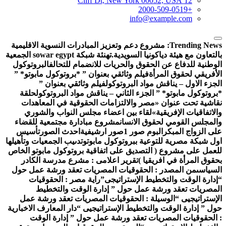
12 Cliff Dt, New York 00052, USA
+2000-509-0519
info@example.com
Trending News
مشروع دعم وتعزيز المبادرات النسوية الاقليمية
التعاون مع هيئة دياكونيا السويدية.
تهنئة شبكة sowar egypt الجمعية
لوطنية للدفاع عن الحقوق والحريات للانضمام للتحالف
البروتوكول
لأفريقي لحقوق المرأة
فيلم وثائقي بعنوان ” *بروتوكول مابوتو* ”
لجزء الاول – يناقش مواد البروتوكول
فيلم وثائقي بعنوان ”
بروتوكول مابوتو* ” الجزء الثاني – يناقش مواد البروتوكول
حلقة
قاشية تحت عنوان «مصر والالتزامات الحقوقية في المعاهدات
الاتفاقيات الإفريقية»
لقاء بين اعضاء مجلس النواب والشوري
المجلس القومي لحقوق الانسان
مشروع مبادارة مجتمعية للقضاء
لى الزواج المبكر
البوم صور 1
صور ارشيفية
احدث الصور
تأسيس
ول شبكة مصرية للتوعية ببروتوكول مابوتو
تدىيب الجمعيات وتأهيلها
لعمل على مشروع ( التصديق على اتفاقية بروتوكول مابوتو الخاص
حقوق المرأة في افريقيا )
تقرير اعلامى : مشرع مدرسة الكادر
لسياسى
من المصدر : الحقوقيات المصريات تعقد ورشة عمل حول
إدارة الوقت والتخطيط الإستراتيجى”
راية مصر : الحقوقيات
لمصريات تعقد ورشة عمل حول ” إدارة الوقت والتخطيط
لإستراتيجيى “
الوسيلة : الحقوقيات المصريات تعقد ورشة عمل
ول ” إدارة الوقت والتخطيط الإستراتيجيى “
دار المعارف الاخبارية
 الحقوقيات المصريات تعقد ورشة عمل حول ” إدارة الوقت