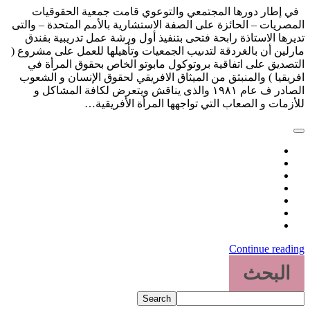
ي إطار دورها المجتمعي والتوعوي قامت جمعية الحقوقيات
لمصريات – الحائزة على الصفة الاستشارية بالأمم المتحدة – والتى
ديرها الاستاذة رابحة فتحى بتنفيذ أول ورشة عمل تدريبية بفندق
ارلين أن بالغردقة لتدىيب الجمعيات وتأهيلها للعمل على مشروع (
لتصديق على اتفاقية بروتوكول مابوتو الخاص بحقوق المرأة في
فريقيا ) والمنبثق من الميثاق الافريقي لحقوق الإنسان و الشعوب
الصادر ف عام ١٩٨١ والذى يناقش ويتعرض لكافة المشاكل و
لأزمات و الصعاب التي تواجهها المرأة الأفريقية…
Continue readin
البحث
Search