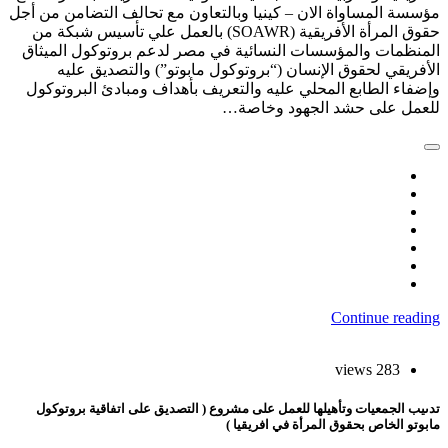
ؤسسة المساواة الان – كينيا وبالتعاون مع تحالف التضامن من أجل
حقوق المرأة الأفريقية (SOAWR) بالعمل علي تأسيس شبكة من
لمنظمات والمؤسسات النسائية في مصر لدعم بروتوكول الميثاق
لأفريقي لحقوق الإنسان (“بروتوكول مابوتو”) والتصديق عليه
إضفاء الطابع المحلي عليه والتعريف بأهداف ومبادئ البروتوكول
لعمل على حشد الجهود وخاصة…
Continue readin
283 views
دىيب الجمعيات وتأهيلها للعمل على مشروع ( التصديق على اتفاقية بروتوكول
ابوتو الخاص بحقوق المرأة في افريقيا )