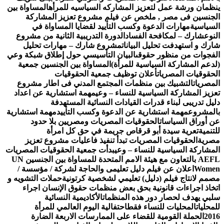
نظمان ورشة عمل لتعزيز المشاركه السياسيه للمرأه
المساواة بين
لجنسين فى مصر , ملخص عن فيلم مشروع تعزيز المشاركة
لسياسية
مهارات الدعوة وكسب التأييد لقضايا المساواة في
لنوع
شارك – لمكافحة الفساد
الدورة التدريبية الثانية من مشروع
ارك و استهدفت تحليل البيانات
مشروع شارك – مهارات تحليل
لفجوات من منظور حقوقى
البيان التأسيسي حول إطلاق شبكة وعي
لدعم المشاركة السياسية للمرأة)
المساواة بين الجنسين جمعية
لحقوقيات المصريات
أعلان توظيف جمعية الحقوقيات
لمصريات
التشبيك بين منظمات المجتمع المدني فى اطار مشروع
عزيز المشاركة السياسية للنساء – وعي
مهمة استشارية عن اعداد
ليل تدريبى لبناء قدرات القيادات النسائية المستهدفة
المشروع
مهمة استشارية عن الدعوة وكسب التأييد
مهمة استشارية
ن أوراق السياسات
الحقوقيات المصريات ومصريين بلا حدود
لتنمية
تعرية سيدة أبو قرقاص جريمة في حق كل امرأة
صرية
الحقوقيات المصريات تبدأ تنفيذ فاعليات مشروع تعزيز
لمشاركة السياسية للنساء – وعي
بدأت جمعية الحقوقيات المصريات
AEFL بالتعاون مع هيئة الامم المتحدة للمساواة بين الجنسين UN
Wome
اعلان عن فيلم دليل تعليمى والحاجة لشركة / مؤسسة /
صمم لانتاج فيلم (دليل) تعليمي لشخصية كرتونية
حملات التشويه و
تخاذ اجراءات قانونية بحق بعض منظمات حقوق الإنسان اجراء
لبي يهدف لحصار دور هذه المنظمات
الأكاديمية النسائية
لمحليات
المحليات للنساء فقط
احتفالية اليوم العالمي للمرأة
201
الحملة القومية للقضاء على الممارسات الاربعة الضارة