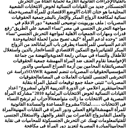
الفتيات
الإجراءات القانونية اللازمة لحماية الفتاة من التحرش
لجنسى
كادر جديد من القيادات النسائية لخوض الانتخابات الشعبية
لمحلية
ما هو ختان الاناث؟
الوضع الاقتصادي للمرأة المصرية
حملة
سائية لمكافحة الزواج المبكر والإتجار بالبشر
جمعية الحقوقيات
لمصريات | ملف بوربوينت توضيحى للجمعية
” دور الاعلام في
واجهة التحرش الجنسي في مصر”
نساء الصعيد علي الطريق
“رفع
درات ومهارات الجمعيات الاهلية لمواجهة التحرش الجنسي”
نساء
لغد “وحده لدعم المرأة “
كيف تصبح مديرا لحملة انتخابية
وحدة
لدعم السياسي للمرأة
نساء يطرقن باب البرلمان
الحد من الزواج
لمبكر للفتيات
برنامج التمكين الاقتصادي للنساء
اتجار بالدين واستغلال
لأطفال والنساء في ميداني رابعة العدويةوالنهضة من جماعة
لإخوان
معنا نقاوم العنف ضد المراة المهمشة جمعية الحقوقيات
لمصريات
نقابة المحامين بين أزمة الصراع السياسي والدور
لمؤسسي
الحقوقيات المصريات تنضم لعضوية SOAWR
دراسة عن
لتحرشى الجنسى للفتيات العاملات فى المصانع
الحقوقيات
لمصريات” تتبنى حملة جمع توقيعات لتمثيل المرأة بنقابة
لمحامين
تقرير اعلامي عن الدورة التدريبية الاولي لمشروع” اعداد
لقيادات النسائية لخوض الانتخابات البرلمانية 2010″
مشاركة المرأة
لمصرية في الانتخابات ما زالت متواضعة
الأحزاب لم ترشح النساء
ى الانتخابات ……لماذا؟
مشروع المساعدة والمساندة القانونية
لمرأة المهمشة
الواقع العملي ودور المراة في النقابات المهنية
المراة
العمل النقابى
زواج القاصرات بين الفقر والجهل والاستغلال الجنسى
لفتيات
معلومات تهمك عن التحرش الجنسى
كوتة للمحاميات فى نقابة
لمحامين
المبادرة المصرية لتعزيز دور المرأة في مكافحة