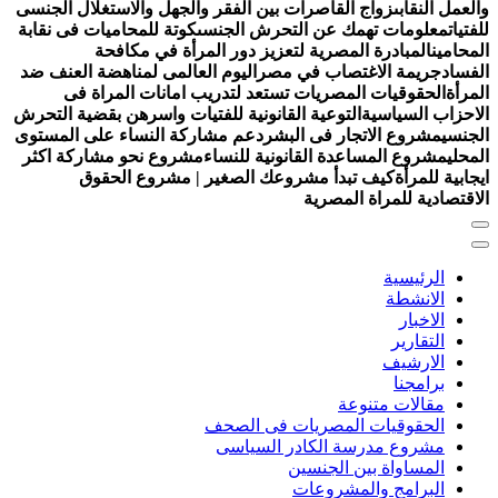
العمل النقابى
زواج القاصرات بين الفقر والجهل والاستغلال الجنسى
لفتيات
معلومات تهمك عن التحرش الجنسى
كوتة للمحاميات فى نقابة
لمحامين
المبادرة المصرية لتعزيز دور المرأة في مكافحة
لفساد
جريمة الاغتصاب في مصر
اليوم العالمى لمناهضة العنف ضد
لمرأة
الحقوقيات المصريات تستعد لتدريب امانات المراة فى
لاحزاب السياسية
التوعية القانونية للفتيات واسرهن بقضية التحرش
لجنسي
مشروع الاتجار فى البشر
دعم مشاركة النساء على المستوى
لمحلي
مشروع المساعدة القانونية للنساء
مشروع نحو مشاركة اكثر
يجابية للمرأة
كيف تبدأ مشروعك الصغير | مشروع الحقوق
لاقتصادية للمراة المصرية
الرئيسية
الانشطة
الاخبار
التقارير
الارشيف
برامجنا
مقالات متنوعة
الحقوقيات المصريات فى الصحف
مشروع مدرسة الكادر السياسى
المساواة بين الجنسين
البرامج والمشروعات