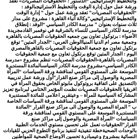
التخطيط الإستراتيجيى “
الدستور : «الحقوقيات المصريات» تعقد
رشة عمل حول إدارة الوقت والتخطيط الاستراتيجى
الوفد :
الحقوقيات المصريات” تعقد ورشة عمل حول ” إدارة الوقت
التخطيط الإستراتيجيي”
وكالة أنباء القاهرة : مشروع على مدار
لاث سنوات بعنوان ” مدرسة الكادر السياسي “
الوفد : إنطلاق
درسة للكادر السياسى للنساء بالشرقية في نوفمبر القادم
جريدة
لأضواء : برتوكول تعاون بين جمعيه الحقوقيات المصريات بالقاهره
جمعية مصر ام الدنيا المنيا
الوطن العربي: “الجدار المتين” توقع
رتكول تعاون مع جمعية الحقوقيات المصريات بالقاهرة
المصري
ليوم : الجدار المتين توقع برتكول تعاون مع جمعية الحقوقيات
لمصريات بالقاهرة
«الحقوقيات المصريات» تنظم مشروع «مدرسة
لكادر السياسي»
مشروع مدرسة الكادر السياسى
المائدة المستديرة
لموسعة على المستوي القومي لمناقشة ورقة السياسات “المرأة
لمصرية والوصول إلى مراكز صنع القرار”
أول ورشة عمل تدريبية
التصديق على اتفاقية بروتوكول مابوتو الخاص بحقوق المرأة في
فريقيا )
الحقوقيات المصريات نظمت المؤتمر الختامي لبرنامج تعزيز
لمشاركة السياسية للمرأة – وعي
تقرير اعلامى للمائدة المستديرة
لموسعة على المستوى القومى لمناقشة ورقة السياسات الخاصة
 ” المراة المصرية والوصول الى مراكز صنع القرار “
المائدة
لمستديرة الموسعة على المستوي القومي لمناقشة ورقة
لسياسات “المرأة المصرية والوصول إلى مراكز صنع
لقرار”
الحقوقيات تعمل على تحسين مستوي الخدمات الطبية
الوحدات الصحية
خطة تنفيذية لتنفيذ برنامج التطوع الحزبي للقيادات
لنسائية بمشروع وعي
مبادرة تحسين الاوضاع الصحية للمواطنين