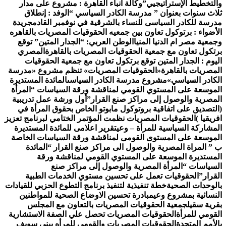
التخطيط الإستراتيجيي”
وكالة أنباء القاهرة : مشروع على مدار
لاث سنوات بعنوان ” مدرسة الكادر السياسي “
الوفد : إنطلاق
درسة للكادر السياسى للنساء بالشرقية في نوفمبر القادم
جريدة
لأضواء : برتوكول تعاون بين جمعيه الحقوقيات المصريات بالقاهره
جمعية مصر ام الدنيا المنيا
الوطن العربي: “الجدار المتين” توقع
رتكول تعاون مع جمعية الحقوقيات المصريات بالقاهرة
المصري
ليوم : الجدار المتين توقع برتكول تعاون مع جمعية الحقوقيات
لمصريات بالقاهرة
«الحقوقيات المصريات» تنظم مشروع «مدرسة
لكادر السياسي»
مشروع مدرسة الكادر السياسى
المائدة المستديرة
لموسعة على المستوي القومي لمناقشة ورقة السياسات “المرأة
لمصرية والوصول إلى مراكز صنع القرار”
أول ورشة عمل تدريبية
التصديق على اتفاقية بروتوكول مابوتو الخاص بحقوق المرأة في
فريقيا )
الحقوقيات المصريات نظمت المؤتمر الختامي لبرنامج تعزيز
لمشاركة السياسية للمرأة – وعي
تقرير اعلامى للمائدة المستديرة
لموسعة على المستوى القومى لمناقشة ورقة السياسات الخاصة
 ” المراة المصرية والوصول الى مراكز صنع القرار “
المائدة
لمستديرة الموسعة على المستوي القومي لمناقشة ورقة
لسياسات “المرأة المصرية والوصول إلى مراكز صنع
لقرار”
الحقوقيات تعمل على تحسين مستوي الخدمات الطبية
الوحدات الصحية
خطة تنفيذية لتنفيذ برنامج التطوع الحزبي للقيادات
لنسائية بمشروع وعي
مبادرة تحسين الاوضاع الصحية للمواطنين
قرية سقيل
جمعية الحقوقيات المصريات بالتعاون مع المجلس
لقومي للمرأة
الحقوقيات المصريات تحصل علي الصفة الاستشارية
الأمم المتحدة
الحقوقيات المصريات والقومي للمرأه ببنى سويف