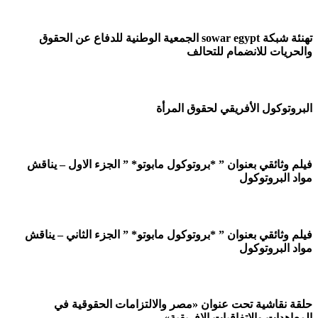
تهنئة شبكة sowar egypt الجمعية الوطنية للدفاع عن الحقوق
الحريات للانضمام للتحالف
لبروتوكول الأفريقي لحقوق المرأة
يلم وثائقي بعنوان ” *بروتوكول مابوتو* ” الجزء الاول – يناقش
واد البروتوكول
يلم وثائقي بعنوان ” *بروتوكول مابوتو* ” الجزء الثاني – يناقش
واد البروتوكول
لقة نقاشية تحت عنوان «مصر والالتزامات الحقوقية في
لمعاهدات والاتفاقيات الإفريقية»