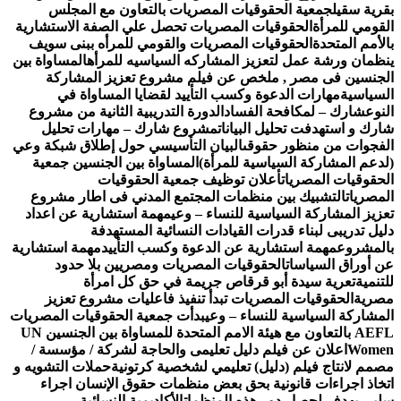
قرية سقيل
جمعية الحقوقيات المصريات بالتعاون مع المجلس
لقومي للمرأة
الحقوقيات المصريات تحصل علي الصفة الاستشارية
الأمم المتحدة
الحقوقيات المصريات والقومي للمرأه ببنى سويف
نظمان ورشة عمل لتعزيز المشاركه السياسيه للمرأه
المساواة بين
لجنسين فى مصر , ملخص عن فيلم مشروع تعزيز المشاركة
لسياسية
مهارات الدعوة وكسب التأييد لقضايا المساواة في
لنوع
شارك – لمكافحة الفساد
الدورة التدريبية الثانية من مشروع
ارك و استهدفت تحليل البيانات
مشروع شارك – مهارات تحليل
لفجوات من منظور حقوقى
البيان التأسيسي حول إطلاق شبكة وعي
لدعم المشاركة السياسية للمرأة)
المساواة بين الجنسين جمعية
لحقوقيات المصريات
أعلان توظيف جمعية الحقوقيات
لمصريات
التشبيك بين منظمات المجتمع المدني فى اطار مشروع
عزيز المشاركة السياسية للنساء – وعي
مهمة استشارية عن اعداد
ليل تدريبى لبناء قدرات القيادات النسائية المستهدفة
المشروع
مهمة استشارية عن الدعوة وكسب التأييد
مهمة استشارية
ن أوراق السياسات
الحقوقيات المصريات ومصريين بلا حدود
لتنمية
تعرية سيدة أبو قرقاص جريمة في حق كل امرأة
صرية
الحقوقيات المصريات تبدأ تنفيذ فاعليات مشروع تعزيز
لمشاركة السياسية للنساء – وعي
بدأت جمعية الحقوقيات المصريات
AEFL بالتعاون مع هيئة الامم المتحدة للمساواة بين الجنسين UN
Wome
اعلان عن فيلم دليل تعليمى والحاجة لشركة / مؤسسة /
صمم لانتاج فيلم (دليل) تعليمي لشخصية كرتونية
حملات التشويه و
تخاذ اجراءات قانونية بحق بعض منظمات حقوق الإنسان اجراء
لبي يهدف لحصار دور هذه المنظمات
الأكاديمية النسائية