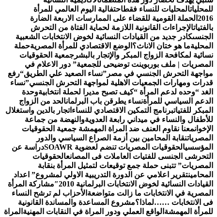
لمحليات
المحليات للنساء فقط
احتفالية اليوم العالمي للمرأة
201
الحملة القومية للقضاء على الممارسات الاربعة الضارة
الفتيات
الإجراءات القانونية اللازمة لحماية الفتاة من التحرش
لجنسى
كادر جديد من القيادات النسائية لخوض الانتخابات الشعبية
لمحلية
ما هو ختان الاناث؟
الوضع الاقتصادي للمرأة المصرية
حملة
سائية لمكافحة الزواج المبكر والإتجار بالبشر
جمعية الحقوقيات
لمصريات | ملف بوربوينت توضيحى للجمعية
” دور الاعلام في
واجهة التحرش الجنسي في مصر”
نساء الصعيد علي الطريق
“رفع
درات ومهارات الجمعيات الاهلية لمواجهة التحرش الجنسي”
نساء
لغد “وحده لدعم المرأة “
كيف تصبح مديرا لحملة انتخابية
وحدة
لدعم السياسي للمرأة
نساء يطرقن باب البرلمان
الحد من الزواج
لمبكر للفتيات
برنامج التمكين الاقتصادي للنساء
اتجار بالدين واستغلال
لأطفال والنساء في ميداني رابعة العدويةوالنهضة من جماعة
لإخوان
معنا نقاوم العنف ضد المراة المهمشة جمعية الحقوقيات
لمصريات
نقابة المحامين بين أزمة الصراع السياسي والدور
لمؤسسي
الحقوقيات المصريات تنضم لعضوية SOAWR
دراسة عن
لتحرشى الجنسى للفتيات العاملات فى المصانع
الحقوقيات
لمصريات” تتبنى حملة جمع توقيعات لتمثيل المرأة بنقابة
لمحامين
تقرير اعلامي عن الدورة التدريبية الاولي لمشروع” اعداد
لقيادات النسائية لخوض الانتخابات البرلمانية 2010″
مشاركة المرأة
لمصرية في الانتخابات ما زالت متواضعة
الأحزاب لم ترشح النساء
ى الانتخابات ……لماذا؟
مشروع المساعدة والمساندة القانونية
لمرأة المهمشة
الواقع العملي ودور المراة في النقابات المهنية
المراة