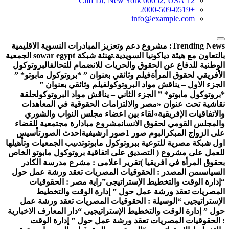
12 Cliff Dt, New York 00052, USA
+2000-509-0519
info@example.com
Trending New
مشروع دعم وتعزيز المبادرات النسوية الاقليمية
لتعاون مع هيئة دياكونيا السويدية.
تهنئة شبكة sowar egypt الجمعية
وطنية للدفاع عن الحقوق والحريات للانضمام للتحالف
البروتوكول
أفريقي لحقوق المرأة
فيلم وثائقي بعنوان ” *بروتوكول مابوتو* ”
جزء الاول – يناقش مواد البروتوكول
فيلم وثائقي بعنوان ”
روتوكول مابوتو* ” الجزء الثاني – يناقش مواد البروتوكول
حلقة
اشية تحت عنوان «مصر والالتزامات الحقوقية في المعاهدات
لاتفاقيات الإفريقية»
لقاء بين اعضاء مجلس النواب والشوري
لمجلس القومي لحقوق الانسان
مشروع مبادارة مجتمعية للقضاء
ى الزواج المبكر
البوم صور 1
صور ارشيفية
احدث الصور
تأسيس
ل شبكة مصرية للتوعية ببروتوكول مابوتو
تدىيب الجمعيات وتأهيلها
عمل على مشروع ( التصديق على اتفاقية بروتوكول مابوتو الخاص
قوق المرأة في افريقيا )
تقرير اعلامى : مشرع مدرسة الكادر
سياسى
من المصدر : الحقوقيات المصريات تعقد ورشة عمل حول
دارة الوقت والتخطيط الإستراتيجى”
راية مصر : الحقوقيات
مصريات تعقد ورشة عمل حول ” إدارة الوقت والتخطيط
إستراتيجيى “
الوسيلة : الحقوقيات المصريات تعقد ورشة عمل
ل ” إدارة الوقت والتخطيط الإستراتيجيى “
دار المعارف الاخبارية
الحقوقيات المصريات تعقد ورشة عمل حول ” إدارة الوقت