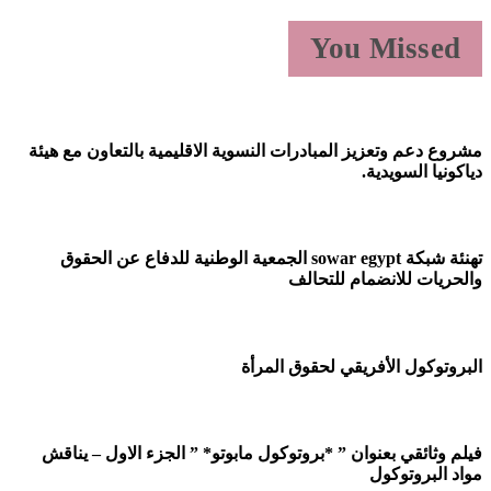
You Missed
روع دعم وتعزيز المبادرات النسوية الاقليمية بالتعاون مع هيئة
اكونيا السويدية.
تهنئة شبكة sowar egypt الجمعية الوطنية للدفاع عن الحقوق
لحريات للانضمام للتحالف
بروتوكول الأفريقي لحقوق المرأة
لم وثائقي بعنوان ” *بروتوكول مابوتو* ” الجزء الاول – يناقش
اد البروتوكول