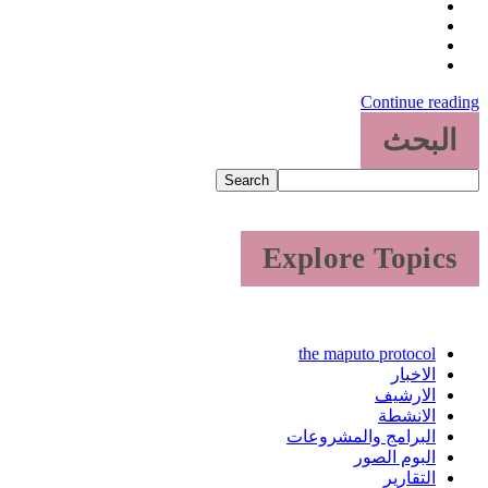
Continue readi
البحث
Search
Explore Topics
the maputo protocol
الاخبار
الارشيف
الانشطة
البرامج والمشروعات
البوم الصور
التقارير