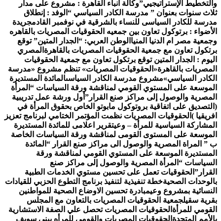
لتخطيط الإستراتيجيي”
وكالة أنباء القاهرة : مشروع على مدار
اث سنوات بعنوان ” مدرسة الكادر السياسي “
الوفد : إنطلاق
رسة للكادر السياسى للنساء بالشرقية في نوفمبر القادم
جريدة
أضواء : برتوكول تعاون بين جمعيه الحقوقيات المصريات بالقاهره
معية مصر ام الدنيا المنيا
الوطن العربي: “الجدار المتين” توقع
تكول تعاون مع جمعية الحقوقيات المصريات بالقاهرة
المصري
يوم : الجدار المتين توقع برتكول تعاون مع جمعية الحقوقيات
مصريات بالقاهرة
«الحقوقيات المصريات» تنظم مشروع «مدرسة
كادر السياسي»
مشروع مدرسة الكادر السياسى
المائدة المستديرة
موسعة على المستوي القومي لمناقشة ورقة السياسات “المرأة
مصرية والوصول إلى مراكز صنع القرار”
أول ورشة عمل تدريبية
لتصديق على اتفاقية بروتوكول مابوتو الخاص بحقوق المرأة في
ريقيا )
الحقوقيات المصريات نظمت المؤتمر الختامي لبرنامج تعزيز
مشاركة السياسية للمرأة – وعي
تقرير اعلامى للمائدة المستديرة
موسعة على المستوى القومى لمناقشة ورقة السياسات الخاصة
” المراة المصرية والوصول الى مراكز صنع القرار “
المائدة
مستديرة الموسعة على المستوي القومي لمناقشة ورقة
سياسات “المرأة المصرية والوصول إلى مراكز صنع
قرار”
الحقوقيات تعمل على تحسين مستوي الخدمات الطبية
لوحدات الصحية
خطة تنفيذية لتنفيذ برنامج التطوع الحزبي للقيادات
نسائية بمشروع وعي
مبادرة تحسين الاوضاع الصحية للمواطنين
رية سقيل
جمعية الحقوقيات المصريات بالتعاون مع المجلس
قومي للمرأة
الحقوقيات المصريات تحصل علي الصفة الاستشارية
لأمم المتحدة
الحقوقيات المصريات والقومي للمرأه ببنى سويف