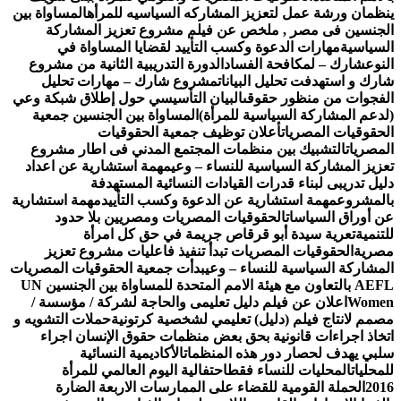
ظمان ورشة عمل لتعزيز المشاركه السياسيه للمرأه
المساواة بين
جنسين فى مصر , ملخص عن فيلم مشروع تعزيز المشاركة
سياسية
مهارات الدعوة وكسب التأييد لقضايا المساواة في
نوع
شارك – لمكافحة الفساد
الدورة التدريبية الثانية من مشروع
رك و استهدفت تحليل البيانات
مشروع شارك – مهارات تحليل
فجوات من منظور حقوقى
البيان التأسيسي حول إطلاق شبكة وعي
دعم المشاركة السياسية للمرأة)
المساواة بين الجنسين جمعية
حقوقيات المصريات
أعلان توظيف جمعية الحقوقيات
مصريات
التشبيك بين منظمات المجتمع المدني فى اطار مشروع
زيز المشاركة السياسية للنساء – وعي
مهمة استشارية عن اعداد
يل تدريبى لبناء قدرات القيادات النسائية المستهدفة
لمشروع
مهمة استشارية عن الدعوة وكسب التأييد
مهمة استشارية
 أوراق السياسات
الحقوقيات المصريات ومصريين بلا حدود
تنمية
تعرية سيدة أبو قرقاص جريمة في حق كل امرأة
صرية
الحقوقيات المصريات تبدأ تنفيذ فاعليات مشروع تعزيز
مشاركة السياسية للنساء – وعي
بدأت جمعية الحقوقيات المصريات
AEFL بالتعاون مع هيئة الامم المتحدة للمساواة بين الجنسين UN
Wome
اعلان عن فيلم دليل تعليمى والحاجة لشركة / مؤسسة /
مم لانتاج فيلم (دليل) تعليمي لشخصية كرتونية
حملات التشويه و
خاذ اجراءات قانونية بحق بعض منظمات حقوق الإنسان اجراء
بي يهدف لحصار دور هذه المنظمات
الأكاديمية النسائية
محليات
المحليات للنساء فقط
احتفالية اليوم العالمي للمرأة
20
الحملة القومية للقضاء على الممارسات الاربعة الضارة