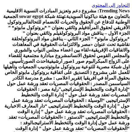
تجاوز إلى المحتوى
Trending New
مشروع دعم وتعزيز المبادرات النسوية الاقليمية
لتعاون مع هيئة دياكونيا السويدية.
تهنئة شبكة sowar egypt الجمعية
وطنية للدفاع عن الحقوق والحريات للانضمام للتحالف
البروتوكول
أفريقي لحقوق المرأة
فيلم وثائقي بعنوان ” *بروتوكول مابوتو* ”
جزء الاول – يناقش مواد البروتوكول
فيلم وثائقي بعنوان ”
روتوكول مابوتو* ” الجزء الثاني – يناقش مواد البروتوكول
حلقة
اشية تحت عنوان «مصر والالتزامات الحقوقية في المعاهدات
لاتفاقيات الإفريقية»
لقاء بين اعضاء مجلس النواب والشوري
لمجلس القومي لحقوق الانسان
مشروع مبادارة مجتمعية للقضاء
ى الزواج المبكر
البوم صور 1
صور ارشيفية
احدث الصور
تأسيس
ل شبكة مصرية للتوعية ببروتوكول مابوتو
تدىيب الجمعيات وتأهيلها
عمل على مشروع ( التصديق على اتفاقية بروتوكول مابوتو الخاص
قوق المرأة في افريقيا )
تقرير اعلامى : مشرع مدرسة الكادر
سياسى
من المصدر : الحقوقيات المصريات تعقد ورشة عمل حول
دارة الوقت والتخطيط الإستراتيجى”
راية مصر : الحقوقيات
مصريات تعقد ورشة عمل حول ” إدارة الوقت والتخطيط
إستراتيجيى “
الوسيلة : الحقوقيات المصريات تعقد ورشة عمل
ل ” إدارة الوقت والتخطيط الإستراتيجيى “
دار المعارف الاخبارية
الحقوقيات المصريات تعقد ورشة عمل حول ” إدارة الوقت
لتخطيط الإستراتيجيى “
الدستور : «الحقوقيات المصريات» تعقد
شة عمل حول إدارة الوقت والتخطيط الاستراتيجى
الوفد :
لحقوقيات المصريات” تعقد ورشة عمل حول ” إدارة الوقت