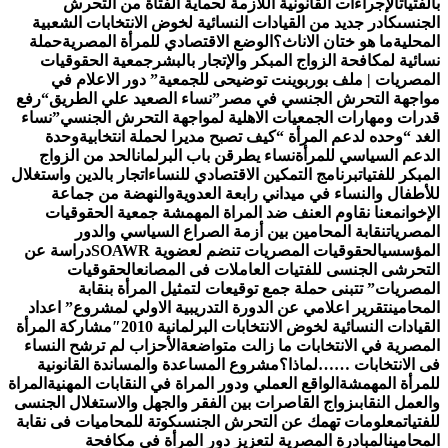
لفتيات
الإجراءات القانونية اللازمة لحماية الفتاة من التحرش
جنسى
كادر جديد من القيادات النسائية لخوض الانتخابات الشعبية
محلية
ما هو ختان الاناث؟
الوضع الاقتصادي للمرأة المصرية
حملة
ائية لمكافحة الزواج المبكر والإتجار بالبشر
جمعية الحقوقيات
مصريات | ملف بوربوينت توضيحى للجمعية
” دور الاعلام في
اجهة التحرش الجنسي في مصر”
نساء الصعيد علي الطريق
“رفع
رات ومهارات الجمعيات الاهلية لمواجهة التحرش الجنسي”
نساء
غد “وحده لدعم المرأة “
كيف تصبح مديرا لحملة انتخابية
وحدة
دعم السياسي للمرأة
نساء يطرقن باب البرلمان
الحد من الزواج
مبكر للفتيات
برنامج التمكين الاقتصادي للنساء
اتجار بالدين واستغلال
أطفال والنساء في ميداني رابعة العدويةوالنهضة من جماعة
إخوان
معنا نقاوم العنف ضد المراة المهمشة جمعية الحقوقيات
مصريات
نقابة المحامين بين أزمة الصراع السياسي والدور
مؤسسي
الحقوقيات المصريات تنضم لعضوية SOAWR
دراسة عن
تحرشى الجنسى للفتيات العاملات فى المصانع
الحقوقيات
مصريات” تتبنى حملة جمع توقيعات لتمثيل المرأة بنقابة
محامين
تقرير اعلامي عن الدورة التدريبية الاولي لمشروع” اعداد
قيادات النسائية لخوض الانتخابات البرلمانية 2010″
مشاركة المرأة
مصرية في الانتخابات ما زالت متواضعة
الأحزاب لم ترشح النساء
 الانتخابات ……لماذا؟
مشروع المساعدة والمساندة القانونية
مرأة المهمشة
الواقع العملي ودور المراة في النقابات المهنية
المراة
لعمل النقابى
زواج القاصرات بين الفقر والجهل والاستغلال الجنسى
فتيات
معلومات تهمك عن التحرش الجنسى
كوتة للمحاميات فى نقابة
محامين
المبادرة المصرية لتعزيز دور المرأة في مكافحة