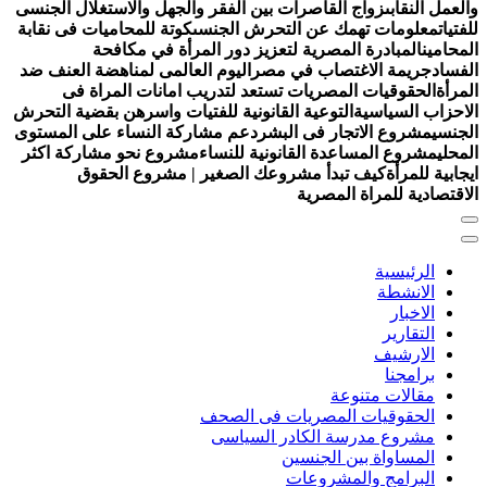
لعمل النقابى
زواج القاصرات بين الفقر والجهل والاستغلال الجنسى
فتيات
معلومات تهمك عن التحرش الجنسى
كوتة للمحاميات فى نقابة
محامين
المبادرة المصرية لتعزيز دور المرأة في مكافحة
فساد
جريمة الاغتصاب في مصر
اليوم العالمى لمناهضة العنف ضد
مرأة
الحقوقيات المصريات تستعد لتدريب امانات المراة فى
احزاب السياسية
التوعية القانونية للفتيات واسرهن بقضية التحرش
جنسي
مشروع الاتجار فى البشر
دعم مشاركة النساء على المستوى
محلي
مشروع المساعدة القانونية للنساء
مشروع نحو مشاركة اكثر
جابية للمرأة
كيف تبدأ مشروعك الصغير | مشروع الحقوق
اقتصادية للمراة المصرية
الرئيسية
الانشطة
الاخبار
التقارير
الارشيف
برامجنا
مقالات متنوعة
الحقوقيات المصريات فى الصحف
مشروع مدرسة الكادر السياسى
المساواة بين الجنسين
البرامج والمشروعات