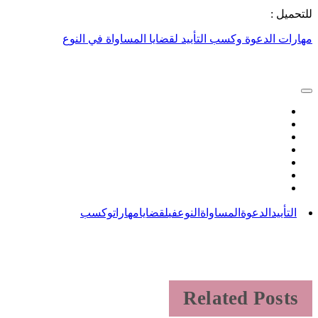
تحميل :
ارات الدعوة وكسب التأييد لقضايا المساواة في النوع
التأييد
الدعوة
المساواة
النوع
في
لقضايا
مهارات
وكسب
Related Posts