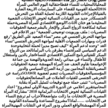
محليات
المحليات للنساء فقط
احتفالية اليوم العالمي للمرأة
20
الحملة القومية للقضاء على الممارسات الاربعة الضارة
لفتيات
الإجراءات القانونية اللازمة لحماية الفتاة من التحرش
جنسى
كادر جديد من القيادات النسائية لخوض الانتخابات الشعبية
محلية
ما هو ختان الاناث؟
الوضع الاقتصادي للمرأة المصرية
حملة
ائية لمكافحة الزواج المبكر والإتجار بالبشر
جمعية الحقوقيات
مصريات | ملف بوربوينت توضيحى للجمعية
” دور الاعلام في
اجهة التحرش الجنسي في مصر”
نساء الصعيد علي الطريق
“رفع
رات ومهارات الجمعيات الاهلية لمواجهة التحرش الجنسي”
نساء
غد “وحده لدعم المرأة “
كيف تصبح مديرا لحملة انتخابية
وحدة
دعم السياسي للمرأة
نساء يطرقن باب البرلمان
الحد من الزواج
مبكر للفتيات
برنامج التمكين الاقتصادي للنساء
اتجار بالدين واستغلال
أطفال والنساء في ميداني رابعة العدويةوالنهضة من جماعة
إخوان
معنا نقاوم العنف ضد المراة المهمشة جمعية الحقوقيات
مصريات
نقابة المحامين بين أزمة الصراع السياسي والدور
مؤسسي
الحقوقيات المصريات تنضم لعضوية SOAWR
دراسة عن
تحرشى الجنسى للفتيات العاملات فى المصانع
الحقوقيات
مصريات” تتبنى حملة جمع توقيعات لتمثيل المرأة بنقابة
محامين
تقرير اعلامي عن الدورة التدريبية الاولي لمشروع” اعداد
قيادات النسائية لخوض الانتخابات البرلمانية 2010″
مشاركة المرأة
مصرية في الانتخابات ما زالت متواضعة
الأحزاب لم ترشح النساء
 الانتخابات ……لماذا؟
مشروع المساعدة والمساندة القانونية
مرأة المهمشة
الواقع العملي ودور المراة في النقابات المهنية
المراة