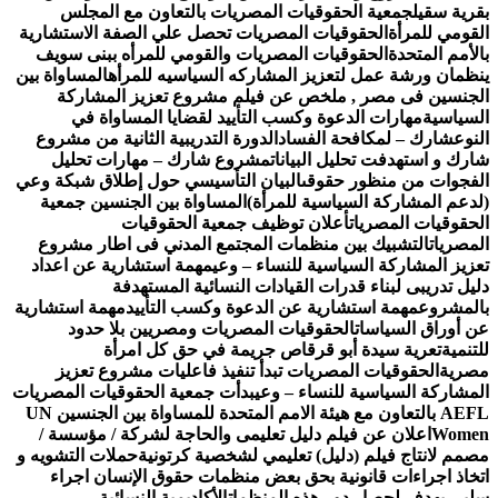
رية سقيل
جمعية الحقوقيات المصريات بالتعاون مع المجلس
قومي للمرأة
الحقوقيات المصريات تحصل علي الصفة الاستشارية
لأمم المتحدة
الحقوقيات المصريات والقومي للمرأه ببنى سويف
ظمان ورشة عمل لتعزيز المشاركه السياسيه للمرأه
المساواة بين
جنسين فى مصر , ملخص عن فيلم مشروع تعزيز المشاركة
سياسية
مهارات الدعوة وكسب التأييد لقضايا المساواة في
نوع
شارك – لمكافحة الفساد
الدورة التدريبية الثانية من مشروع
رك و استهدفت تحليل البيانات
مشروع شارك – مهارات تحليل
فجوات من منظور حقوقى
البيان التأسيسي حول إطلاق شبكة وعي
دعم المشاركة السياسية للمرأة)
المساواة بين الجنسين جمعية
حقوقيات المصريات
أعلان توظيف جمعية الحقوقيات
مصريات
التشبيك بين منظمات المجتمع المدني فى اطار مشروع
زيز المشاركة السياسية للنساء – وعي
مهمة استشارية عن اعداد
يل تدريبى لبناء قدرات القيادات النسائية المستهدفة
لمشروع
مهمة استشارية عن الدعوة وكسب التأييد
مهمة استشارية
 أوراق السياسات
الحقوقيات المصريات ومصريين بلا حدود
تنمية
تعرية سيدة أبو قرقاص جريمة في حق كل امرأة
صرية
الحقوقيات المصريات تبدأ تنفيذ فاعليات مشروع تعزيز
مشاركة السياسية للنساء – وعي
بدأت جمعية الحقوقيات المصريات
AEFL بالتعاون مع هيئة الامم المتحدة للمساواة بين الجنسين UN
Wome
اعلان عن فيلم دليل تعليمى والحاجة لشركة / مؤسسة /
مم لانتاج فيلم (دليل) تعليمي لشخصية كرتونية
حملات التشويه و
خاذ اجراءات قانونية بحق بعض منظمات حقوق الإنسان اجراء
بي يهدف لحصار دور هذه المنظمات
الأكاديمية النسائية