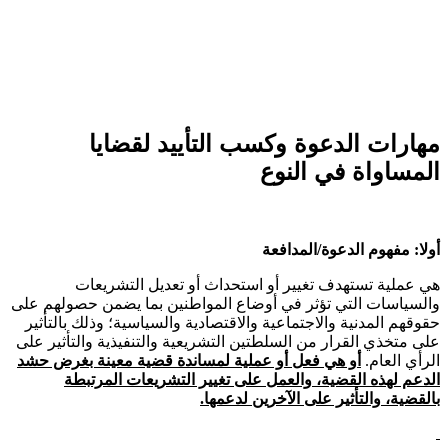
هارات الدعوة وكسب التأييد لقضايا
لمساواة في النوع
لا: مفهوم الدعوة/المدافعة
 عملية تستهدف تغيير أو استحداث أو تعديل التشريعات
لسياسات التي تؤثر في أوضاع المواطنين بما يضمن حصولهم على
وقهم المدنية والاجتماعية والاقتصادية والسياسية؛ وذلك بالتأثير
ى متخذي القرار من السلطتين التشريعية والتنفيذية والتأثير على
رأي العام.
أو هي فعل أو عملية لمساندة قضية معينة بغرض حشد
دعم لهذه القضية، والعمل على تغيير التشريعات المرتبطة
لقضية، والتأثير على الآخرين لدعمها.