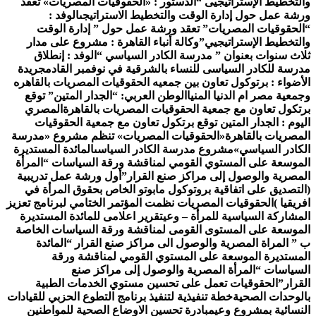
لتخطيط الإستراتيجيى “
الدستور : «الحقوقيات المصريات» تعقد
شة عمل حول إدارة الوقت والتخطيط الاستراتيجى
الوفد :
لحقوقيات المصريات” تعقد ورشة عمل حول ” إدارة الوقت
لتخطيط الإستراتيجيي”
وكالة أنباء القاهرة : مشروع على مدار
اث سنوات بعنوان ” مدرسة الكادر السياسي “
الوفد : إنطلاق
رسة للكادر السياسى للنساء بالشرقية في نوفمبر القادم
جريدة
أضواء : برتوكول تعاون بين جمعيه الحقوقيات المصريات بالقاهره
معية مصر ام الدنيا المنيا
الوطن العربي: “الجدار المتين” توقع
تكول تعاون مع جمعية الحقوقيات المصريات بالقاهرة
المصري
يوم : الجدار المتين توقع برتكول تعاون مع جمعية الحقوقيات
مصريات بالقاهرة
«الحقوقيات المصريات» تنظم مشروع «مدرسة
كادر السياسي»
مشروع مدرسة الكادر السياسى
المائدة المستديرة
موسعة على المستوي القومي لمناقشة ورقة السياسات “المرأة
مصرية والوصول إلى مراكز صنع القرار”
أول ورشة عمل تدريبية
لتصديق على اتفاقية بروتوكول مابوتو الخاص بحقوق المرأة في
ريقيا )
الحقوقيات المصريات نظمت المؤتمر الختامي لبرنامج تعزيز
مشاركة السياسية للمرأة – وعي
تقرير اعلامى للمائدة المستديرة
موسعة على المستوى القومى لمناقشة ورقة السياسات الخاصة
” المراة المصرية والوصول الى مراكز صنع القرار “
المائدة
مستديرة الموسعة على المستوي القومي لمناقشة ورقة
سياسات “المرأة المصرية والوصول إلى مراكز صنع
قرار”
الحقوقيات تعمل على تحسين مستوي الخدمات الطبية
لوحدات الصحية
خطة تنفيذية لتنفيذ برنامج التطوع الحزبي للقيادات
نسائية بمشروع وعي
مبادرة تحسين الاوضاع الصحية للمواطنين