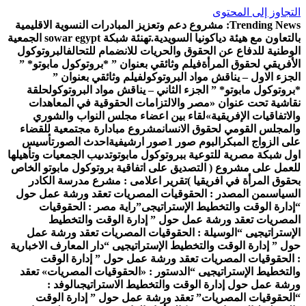
لتجاوز إلى المحتوى
Trending News
مشروع دعم وتعزيز المبادرات النسوية الاقليمية
التعاون مع هيئة دياكونيا السويدية.
تهنئة شبكة sowar egypt الجمعية
لوطنية للدفاع عن الحقوق والحريات للانضمام للتحالف
البروتوكول
لأفريقي لحقوق المرأة
فيلم وثائقي بعنوان ” *بروتوكول مابوتو* ”
لجزء الاول – يناقش مواد البروتوكول
فيلم وثائقي بعنوان ”
بروتوكول مابوتو* ” الجزء الثاني – يناقش مواد البروتوكول
حلقة
قاشية تحت عنوان «مصر والالتزامات الحقوقية في المعاهدات
الاتفاقيات الإفريقية»
لقاء بين اعضاء مجلس النواب والشوري
المجلس القومي لحقوق الانسان
مشروع مبادارة مجتمعية للقضاء
لى الزواج المبكر
البوم صور 1
صور ارشيفية
احدث الصور
تأسيس
ول شبكة مصرية للتوعية ببروتوكول مابوتو
تدىيب الجمعيات وتأهيلها
لعمل على مشروع ( التصديق على اتفاقية بروتوكول مابوتو الخاص
حقوق المرأة في افريقيا )
تقرير اعلامى : مشرع مدرسة الكادر
لسياسى
من المصدر : الحقوقيات المصريات تعقد ورشة عمل حول
إدارة الوقت والتخطيط الإستراتيجى”
راية مصر : الحقوقيات
لمصريات تعقد ورشة عمل حول ” إدارة الوقت والتخطيط
لإستراتيجيى “
الوسيلة : الحقوقيات المصريات تعقد ورشة عمل
ول ” إدارة الوقت والتخطيط الإستراتيجيى “
دار المعارف الاخبارية
 الحقوقيات المصريات تعقد ورشة عمل حول ” إدارة الوقت
التخطيط الإستراتيجيى “
الدستور : «الحقوقيات المصريات» تعقد
رشة عمل حول إدارة الوقت والتخطيط الاستراتيجى
الوفد :
الحقوقيات المصريات” تعقد ورشة عمل حول ” إدارة الوقت