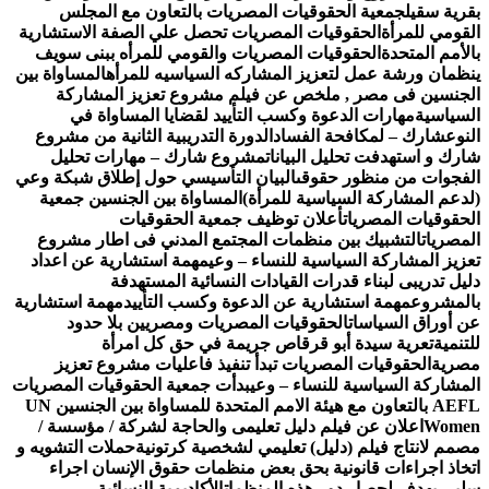
قرية سقيل
جمعية الحقوقيات المصريات بالتعاون مع المجلس
لقومي للمرأة
الحقوقيات المصريات تحصل علي الصفة الاستشارية
الأمم المتحدة
الحقوقيات المصريات والقومي للمرأه ببنى سويف
نظمان ورشة عمل لتعزيز المشاركه السياسيه للمرأه
المساواة بين
لجنسين فى مصر , ملخص عن فيلم مشروع تعزيز المشاركة
لسياسية
مهارات الدعوة وكسب التأييد لقضايا المساواة في
لنوع
شارك – لمكافحة الفساد
الدورة التدريبية الثانية من مشروع
ارك و استهدفت تحليل البيانات
مشروع شارك – مهارات تحليل
لفجوات من منظور حقوقى
البيان التأسيسي حول إطلاق شبكة وعي
لدعم المشاركة السياسية للمرأة)
المساواة بين الجنسين جمعية
لحقوقيات المصريات
أعلان توظيف جمعية الحقوقيات
لمصريات
التشبيك بين منظمات المجتمع المدني فى اطار مشروع
عزيز المشاركة السياسية للنساء – وعي
مهمة استشارية عن اعداد
ليل تدريبى لبناء قدرات القيادات النسائية المستهدفة
المشروع
مهمة استشارية عن الدعوة وكسب التأييد
مهمة استشارية
ن أوراق السياسات
الحقوقيات المصريات ومصريين بلا حدود
لتنمية
تعرية سيدة أبو قرقاص جريمة في حق كل امرأة
صرية
الحقوقيات المصريات تبدأ تنفيذ فاعليات مشروع تعزيز
لمشاركة السياسية للنساء – وعي
بدأت جمعية الحقوقيات المصريات
AEFL بالتعاون مع هيئة الامم المتحدة للمساواة بين الجنسين UN
Wome
اعلان عن فيلم دليل تعليمى والحاجة لشركة / مؤسسة /
صمم لانتاج فيلم (دليل) تعليمي لشخصية كرتونية
حملات التشويه و
تخاذ اجراءات قانونية بحق بعض منظمات حقوق الإنسان اجراء
لبي يهدف لحصار دور هذه المنظمات
الأكاديمية النسائية