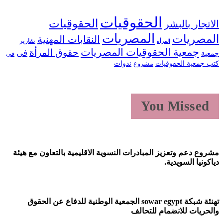
الحقوقيات
الحقوقيات
لاتجار بالبشر
المصريات
لمصريات
النقابات المهنية
تقارير
المرأة
جمعية الحقوقيات المصريات
حقوق المرأة
فى
معية
في
تب جمعية الحقوقيات
ندوات
مشروع
You Missed
شروع دعم وتعزيز المبادرات النسوية الاقليمية بالتعاون مع هيئة
ياكونيا السويدية.
تهنئة شبكة sowar egypt الجمعية الوطنية للدفاع عن الحقوق
الحريات للانضمام للتحالف