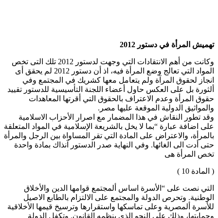
هميش المرأة في دستور 2012
وكانت من أهم الانتقادات التي وجهت لدستور 2012 تلك التى تخص
المواد التي تعالج وضع المرأة فيه، اذ أن دستور 2012 لم يحقق أى
نجاز لحقوق المرآة ولم يتعامل معها كشريك في المجتمع وفي
لثورة بل على العكس حاول أعضاء اللجنة التأسيسية للدستور تقييد
قوق المرأة وعدم الاعتراف بالحقوق التي أقرتها المعاهدات
المواثيق الدولية الموقعة عليها مصر.
قد تطور النقاش في هذا المضمار مع اصرار الأحزاب الاسلامية
لى اضافة عبارة “بما لا يخل بالشريعة الإسلامية في المواد المتعلقة
المرأة، والاعتراض على المادة التي تقر المساواة بين الرجل والمرأة
تى أدت الى الغائها
. وفي النهاية صدر الدستور آنذاك بمادة واحدة
خص المرأة هى
 المادة 10 )
لتي نصت على “الأسرة اساس ألمجتمع قوامها الدين والأخلاق
لوطنية. وتحرص الدولة والمجتمع على الالتزام بالطابع الاصيل
لأسرة ألمصرية وعلى تماسكها واستقرارها وترسيخ قيمها الأخلاقية
حمايتها، وذلك على النحو الذي ينظمه القانون. وتكفل الدولة