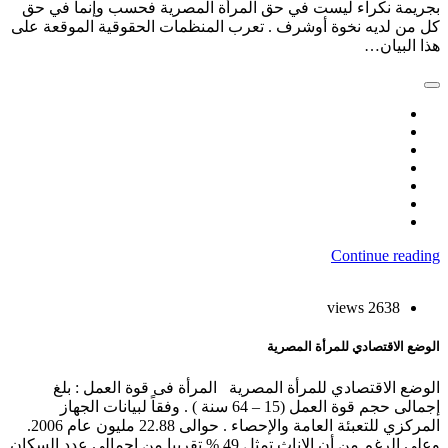
جريمة نكراء ليست في حق المرأة المصرية فحسب وإنما في حق
ل من لديه نخوة أوشرف . تعرب المنظمات الحقوقية الموقعة على
ذا البيان…
Continue readin
2638 views
لوضع الاقتصادي للمرأة المصرية
لوضع الاقتصادي للمرأة المصرية المرأة فى قوة العمل : بلغ
إجمالى حجم قوة العمل (15 – 64 سنة ) . وفقاً لبيانات الجهاز
المركزي للتعبئة العامة والإحصاء . حوالى 22.88 مليون عام 2006.
وعلى الرغم من أن الإناث تمثل 49 % تقريبا من إجمالى عدد السكان