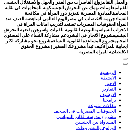
العمل النقابى
زواج القاصرات بين الفقر والجهل والاستغلال الجنسى
لفتيات
معلومات تهمك عن التحرش الجنسى
كوتة للمحاميات فى نقابة
لمحامين
المبادرة المصرية لتعزيز دور المرأة في مكافحة
لفساد
جريمة الاغتصاب في مصر
اليوم العالمى لمناهضة العنف ضد
لمرأة
الحقوقيات المصريات تستعد لتدريب امانات المراة فى
لاحزاب السياسية
التوعية القانونية للفتيات واسرهن بقضية التحرش
لجنسي
مشروع الاتجار فى البشر
دعم مشاركة النساء على المستوى
لمحلي
مشروع المساعدة القانونية للنساء
مشروع نحو مشاركة اكثر
يجابية للمرأة
كيف تبدأ مشروعك الصغير | مشروع الحقوق
لاقتصادية للمراة المصرية
الرئيسية
الانشطة
الاخبار
التقارير
الارشيف
برامجنا
مقالات متنوعة
الحقوقيات المصريات فى الصحف
مشروع مدرسة الكادر السياسى
المساواة بين الجنسين
البرامج والمشروعات