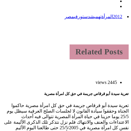
2012
المرأة
تهميش
دستور
في
مصر
Related Posts
2445 views
عرية سيدة أبو قرقاص جريمة في حق كل امرأة مصرية
عرية سيدة أبو قرقاص جريمة في حق كل امرأة مصرية حاكموا
لجناة وحققوا سيادة القانون لا لجلسات الصلح العرفية سيظل يوم
25/5 يوما حزينا في حياة المرأة المصرية تتوالى فيه أحداث
لاعتداءات والعنف والانتهاك فلم نزل نتذكر تلك الذكرى الأليمة على
نفس كل امرأة مصرية في 25/5/2005 حتى طالعنا اليوم الأليم