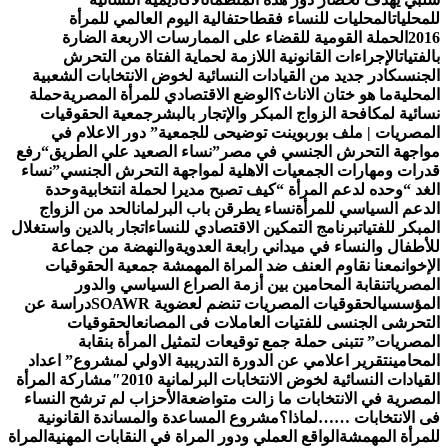
لمحليات
المحليات للنساء فقط
احتفالية اليوم العالمي للمرأة
201
الحملة القومية للقضاء على الممارسات الاربعة الضارة
الفتيات
الإجراءات القانونية اللازمة لحماية الفتاة من التحرش
لجنسى
كادر جديد من القيادات النسائية لخوض الانتخابات الشعبية
لمحلية
ما هو ختان الاناث؟
الوضع الاقتصادي للمرأة المصرية
حملة
سائية لمكافحة الزواج المبكر والإتجار بالبشر
جمعية الحقوقيات
لمصريات | ملف بوربوينت توضيحى للجمعية
” دور الاعلام في
واجهة التحرش الجنسي في مصر”
نساء الصعيد علي الطريق
“رفع
درات ومهارات الجمعيات الاهلية لمواجهة التحرش الجنسي”
نساء
لغد “وحده لدعم المرأة “
كيف تصبح مديرا لحملة انتخابية
وحدة
لدعم السياسي للمرأة
نساء يطرقن باب البرلمان
الحد من الزواج
لمبكر للفتيات
برنامج التمكين الاقتصادي للنساء
اتجار بالدين واستغلال
لأطفال والنساء في ميداني رابعة العدويةوالنهضة من جماعة
لإخوان
معنا نقاوم العنف ضد المراة المهمشة جمعية الحقوقيات
لمصريات
نقابة المحامين بين أزمة الصراع السياسي والدور
لمؤسسي
الحقوقيات المصريات تنضم لعضوية SOAWR
دراسة عن
لتحرشى الجنسى للفتيات العاملات فى المصانع
الحقوقيات
لمصريات” تتبنى حملة جمع توقيعات لتمثيل المرأة بنقابة
لمحامين
تقرير اعلامي عن الدورة التدريبية الاولي لمشروع” اعداد
لقيادات النسائية لخوض الانتخابات البرلمانية 2010″
مشاركة المرأة
لمصرية في الانتخابات ما زالت متواضعة
الأحزاب لم ترشح النساء
ى الانتخابات ……لماذا؟
مشروع المساعدة والمساندة القانونية
لمرأة المهمشة
الواقع العملي ودور المراة في النقابات المهنية
المراة