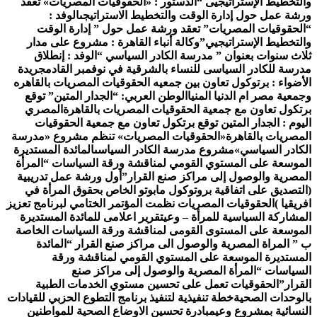
التخطيط الإستراتيجيى “
الدستور : «الحقوقيات المصريات» تعقد
رشة عمل حول إدارة الوقت والتخطيط الاستراتيجى
الوفد :
الحقوقيات المصريات” تعقد ورشة عمل حول ” إدارة الوقت
التخطيط الإستراتيجيي”
وكالة أنباء القاهرة : مشروع على مدار
لاث سنوات بعنوان ” مدرسة الكادر السياسي “
الوفد : إنطلاق
درسة للكادر السياسى للنساء بالشرقية في نوفمبر القادم
جريدة
لأضواء : برتوكول تعاون بين جمعيه الحقوقيات المصريات بالقاهره
جمعية مصر ام الدنيا المنيا
الوطن العربي: “الجدار المتين” توقع
رتكول تعاون مع جمعية الحقوقيات المصريات بالقاهرة
المصري
ليوم : الجدار المتين توقع برتكول تعاون مع جمعية الحقوقيات
لمصريات بالقاهرة
«الحقوقيات المصريات» تنظم مشروع «مدرسة
لكادر السياسي»
مشروع مدرسة الكادر السياسى
المائدة المستديرة
لموسعة على المستوي القومي لمناقشة ورقة السياسات “المرأة
لمصرية والوصول إلى مراكز صنع القرار”
أول ورشة عمل تدريبية
التصديق على اتفاقية بروتوكول مابوتو الخاص بحقوق المرأة في
فريقيا )
الحقوقيات المصريات نظمت المؤتمر الختامي لبرنامج تعزيز
لمشاركة السياسية للمرأة – وعي
تقرير اعلامى للمائدة المستديرة
لموسعة على المستوى القومى لمناقشة ورقة السياسات الخاصة
 ” المراة المصرية والوصول الى مراكز صنع القرار “
المائدة
لمستديرة الموسعة على المستوي القومي لمناقشة ورقة
لسياسات “المرأة المصرية والوصول إلى مراكز صنع
لقرار”
الحقوقيات تعمل على تحسين مستوي الخدمات الطبية
الوحدات الصحية
خطة تنفيذية لتنفيذ برنامج التطوع الحزبي للقيادات
لنسائية بمشروع وعي
مبادرة تحسين الاوضاع الصحية للمواطنين