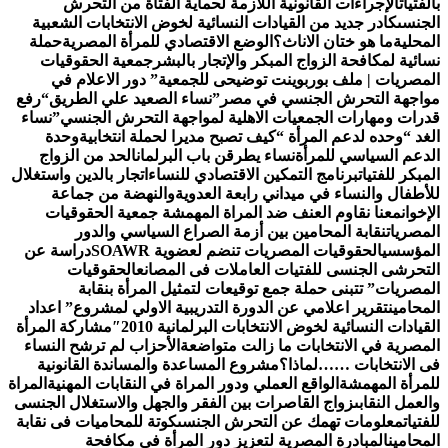
الفتيات
الإجراءات القانونية اللازمة لحماية الفتاة من التحرش
لجنسى
كادر جديد من القيادات النسائية لخوض الانتخابات الشعبية
لمحلية
ما هو ختان الاناث؟
الوضع الاقتصادي للمرأة المصرية
حملة
سائية لمكافحة الزواج المبكر والإتجار بالبشر
جمعية الحقوقيات
لمصريات | ملف بوربوينت توضيحى للجمعية
” دور الاعلام في
واجهة التحرش الجنسي في مصر”
نساء الصعيد علي الطريق
“رفع
درات ومهارات الجمعيات الاهلية لمواجهة التحرش الجنسي”
نساء
لغد “وحده لدعم المرأة “
كيف تصبح مديرا لحملة انتخابية
وحدة
لدعم السياسي للمرأة
نساء يطرقن باب البرلمان
الحد من الزواج
لمبكر للفتيات
برنامج التمكين الاقتصادي للنساء
اتجار بالدين واستغلال
لأطفال والنساء في ميداني رابعة العدويةوالنهضة من جماعة
لإخوان
معنا نقاوم العنف ضد المراة المهمشة جمعية الحقوقيات
لمصريات
نقابة المحامين بين أزمة الصراع السياسي والدور
لمؤسسي
الحقوقيات المصريات تنضم لعضوية SOAWR
دراسة عن
لتحرشى الجنسى للفتيات العاملات فى المصانع
الحقوقيات
لمصريات” تتبنى حملة جمع توقيعات لتمثيل المرأة بنقابة
لمحامين
تقرير اعلامي عن الدورة التدريبية الاولي لمشروع” اعداد
لقيادات النسائية لخوض الانتخابات البرلمانية 2010″
مشاركة المرأة
لمصرية في الانتخابات ما زالت متواضعة
الأحزاب لم ترشح النساء
ى الانتخابات ……لماذا؟
مشروع المساعدة والمساندة القانونية
لمرأة المهمشة
الواقع العملي ودور المراة في النقابات المهنية
المراة
العمل النقابى
زواج القاصرات بين الفقر والجهل والاستغلال الجنسى
لفتيات
معلومات تهمك عن التحرش الجنسى
كوتة للمحاميات فى نقابة
لمحامين
المبادرة المصرية لتعزيز دور المرأة في مكافحة