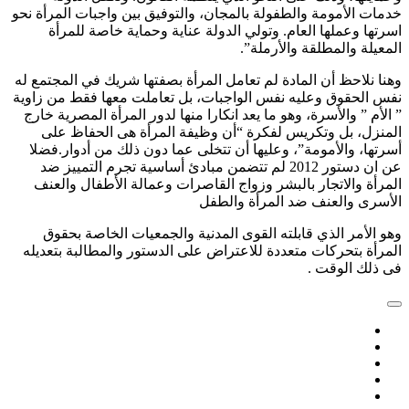
دمات الأمومة والطفولة بالمجان، والتوفيق بين واجبات المرأة نحو
سرتها وعملها العام. وتولي الدولة عناية وحماية خاصة للمرأة
لمعيلة والمطلقة والأرملة”.
هنا نلاحظ أن المادة لم تعامل المرأة بصفتها شريك في المجتمع له
فس الحقوق وعليه نفس الواجبات، بل تعاملت معها فقط من زاوية
 الأم ” والأسرة، وهو ما يعد انكارا منها لدور المرأة المصرية خارج
لمنزل، بل وتكريس لفكرة “أن وظيفة المرأة هى الحفاظ على
سرتها، والأمومة”، وعليها أن تتخلى عما دون ذلك من أدوار.فضلا
عن ان دستور 2012 لم تتضمن مبادئ أساسية تجرم التمييز ضد
لمرأة والاتجار بالبشر وزواج القاصرات وعمالة الأطفال والعنف
لأسرى والعنف ضد المرأة والطفل
هو الأمر الذي قابلته القوى المدنية والجمعيات الخاصة بحقوق
لمرأة بتحركات متعددة للاعتراض على الدستور والمطالبة بتعديله
ى ذلك الوقت .