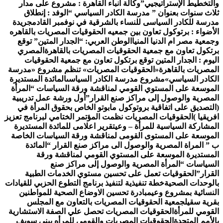
التخطيط الإستراتيجيي”
وكالة أنباء القاهرة : مشروع على مدار
لاث سنوات بعنوان ” مدرسة الكادر السياسي “
الوفد : إنطلاق
درسة للكادر السياسى للنساء بالشرقية في نوفمبر القادم
جريدة
لأضواء : برتوكول تعاون بين جمعيه الحقوقيات المصريات بالقاهره
جمعية مصر ام الدنيا المنيا
الوطن العربي: “الجدار المتين” توقع
رتكول تعاون مع جمعية الحقوقيات المصريات بالقاهرة
المصري
ليوم : الجدار المتين توقع برتكول تعاون مع جمعية الحقوقيات
لمصريات بالقاهرة
«الحقوقيات المصريات» تنظم مشروع «مدرسة
لكادر السياسي»
مشروع مدرسة الكادر السياسى
المائدة المستديرة
لموسعة على المستوي القومي لمناقشة ورقة السياسات “المرأة
لمصرية والوصول إلى مراكز صنع القرار”
أول ورشة عمل تدريبية
التصديق على اتفاقية بروتوكول مابوتو الخاص بحقوق المرأة في
فريقيا )
الحقوقيات المصريات نظمت المؤتمر الختامي لبرنامج تعزيز
لمشاركة السياسية للمرأة – وعي
تقرير اعلامى للمائدة المستديرة
لموسعة على المستوى القومى لمناقشة ورقة السياسات الخاصة
 ” المراة المصرية والوصول الى مراكز صنع القرار “
المائدة
لمستديرة الموسعة على المستوي القومي لمناقشة ورقة
لسياسات “المرأة المصرية والوصول إلى مراكز صنع
لقرار”
الحقوقيات تعمل على تحسين مستوي الخدمات الطبية
الوحدات الصحية
خطة تنفيذية لتنفيذ برنامج التطوع الحزبي للقيادات
لنسائية بمشروع وعي
مبادرة تحسين الاوضاع الصحية للمواطنين
قرية سقيل
جمعية الحقوقيات المصريات بالتعاون مع المجلس
لقومي للمرأة
الحقوقيات المصريات تحصل علي الصفة الاستشارية
الأمم المتحدة
الحقوقيات المصريات والقومي للمرأه ببنى سويف