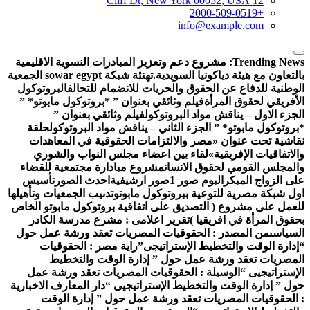
12 Cliff Dt, New York 00052, USA
+2000-509-0519
info@example.com
Trending News
مشروع دعم وتعزيز المبادرات النسوية الاقليمية
التعاون مع هيئة دياكونيا السويدية.
تهنئة شبكة sowar egypt الجمعية
لوطنية للدفاع عن الحقوق والحريات للانضمام للتحالف
البروتوكول
لأفريقي لحقوق المرأة
فيلم وثائقي بعنوان ” *بروتوكول مابوتو* ”
لجزء الاول – يناقش مواد البروتوكول
فيلم وثائقي بعنوان ”
بروتوكول مابوتو* ” الجزء الثاني – يناقش مواد البروتوكول
حلقة
قاشية تحت عنوان «مصر والالتزامات الحقوقية في المعاهدات
الاتفاقيات الإفريقية»
لقاء بين اعضاء مجلس النواب والشوري
المجلس القومي لحقوق الانسان
مشروع مبادارة مجتمعية للقضاء
لى الزواج المبكر
البوم صور 1
صور ارشيفية
احدث الصور
تأسيس
ول شبكة مصرية للتوعية ببروتوكول مابوتو
تدىيب الجمعيات وتأهيلها
لعمل على مشروع ( التصديق على اتفاقية بروتوكول مابوتو الخاص
حقوق المرأة في افريقيا )
تقرير اعلامى : مشرع مدرسة الكادر
لسياسى
من المصدر : الحقوقيات المصريات تعقد ورشة عمل حول
إدارة الوقت والتخطيط الإستراتيجى”
راية مصر : الحقوقيات
لمصريات تعقد ورشة عمل حول ” إدارة الوقت والتخطيط
لإستراتيجيى “
الوسيلة : الحقوقيات المصريات تعقد ورشة عمل
ول ” إدارة الوقت والتخطيط الإستراتيجيى “
دار المعارف الاخبارية
 الحقوقيات المصريات تعقد ورشة عمل حول ” إدارة الوقت