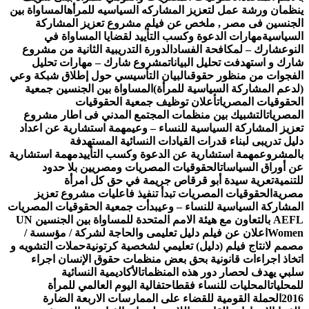
نظمان ورشة عمل لتعزيز المشاركه السياسيه للمرأه
المساواة بين
لجنسين فى مصر , ملخص عن فيلم مشروع تعزيز المشاركة
لسياسية
مهارات الدعوة وكسب التأييد لقضايا المساواة في
لنوع
شارك – لمكافحة الفساد
الدورة التدريبية الثانية من مشروع
ارك و استهدفت تحليل البيانات
مشروع شارك – مهارات تحليل
لفجوات من منظور حقوقى
البيان التأسيسي حول إطلاق شبكة وعي
لدعم المشاركة السياسية للمرأة)
المساواة بين الجنسين جمعية
لحقوقيات المصريات
أعلان توظيف جمعية الحقوقيات
لمصريات
التشبيك بين منظمات المجتمع المدني فى اطار مشروع
عزيز المشاركة السياسية للنساء – وعي
مهمة استشارية عن اعداد
ليل تدريبى لبناء قدرات القيادات النسائية المستهدفة
المشروع
مهمة استشارية عن الدعوة وكسب التأييد
مهمة استشارية
ن أوراق السياسات
الحقوقيات المصريات ومصريين بلا حدود
لتنمية
تعرية سيدة أبو قرقاص جريمة في حق كل امرأة
صرية
الحقوقيات المصريات تبدأ تنفيذ فاعليات مشروع تعزيز
لمشاركة السياسية للنساء – وعي
بدأت جمعية الحقوقيات المصريات
AEFL بالتعاون مع هيئة الامم المتحدة للمساواة بين الجنسين UN
Wome
اعلان عن فيلم دليل تعليمى والحاجة لشركة / مؤسسة /
صمم لانتاج فيلم (دليل) تعليمي لشخصية كرتونية
حملات التشويه و
تخاذ اجراءات قانونية بحق بعض منظمات حقوق الإنسان اجراء
لبي يهدف لحصار دور هذه المنظمات
الأكاديمية النسائية
لمحليات
المحليات للنساء فقط
احتفالية اليوم العالمي للمرأة
201
الحملة القومية للقضاء على الممارسات الاربعة الضارة